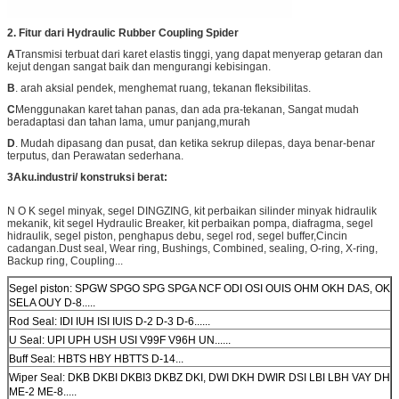
2. Fitur dari Hydraulic Rubber Coupling Spider
A
Transmisi terbuat dari karet elastis tinggi, yang dapat menyerap getaran dan
kejut dengan sangat baik dan mengurangi kebisingan.
B
. arah aksial pendek, menghemat ruang, tekanan fleksibilitas.
C
Menggunakan karet tahan panas, dan ada pra-tekanan, Sangat mudah
beradaptasi dan tahan lama, umur panjang,murah
D
. Mudah dipasang dan pusat, dan ketika sekrup dilepas, daya benar-benar
terputus, dan Perawatan sederhana.
3Aku.
industri/ konstruksi berat:
N O K segel minyak, segel DINGZING, kit perbaikan silinder minyak hidraulik
mekanik, kit segel Hydraulic Breaker, kit perbaikan pompa, diafragma, segel
hidraulik, segel piston, penghapus debu, segel rod, segel buffer,Cincin
cadangan.Dust seal, Wear ring, Bushings, Combined, sealing, O-ring, X-ring,
Backup ring, Coupling...
Segel piston: SPGW SPGO SPG SPGA NCF ODI OSI OUIS OHM OKH DAS, OK
SELA OUY D-8.....
Rod Seal: IDI IUH ISI IUIS D-2 D-3 D-6......
U Seal: UPI UPH USH USI V99F V96H UN......
Buff Seal: HBTS HBY HBTTS D-14...
Wiper Seal: DKB DKBI DKBI3 DKBZ DKI, DWI DKH DWIR DSI LBI LBH VAY DH
ME-2 ME-8.....