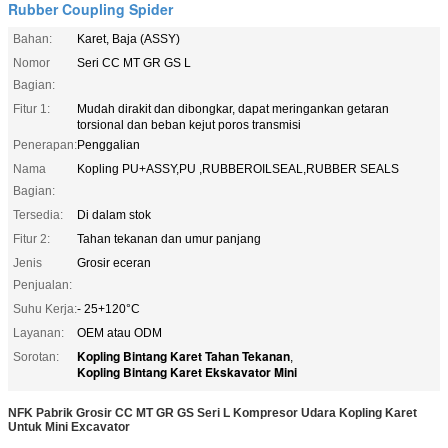
Rubber Coupling Spider
Bahan:
Karet, Baja (ASSY)
Nomor
Seri CC MT GR GS L
Bagian:
Fitur 1:
Mudah dirakit dan dibongkar, dapat meringankan getaran
torsional dan beban kejut poros transmisi
Penerapan:
Penggalian
Nama
Kopling PU+ASSY,PU ,RUBBEROILSEAL,RUBBER SEALS
Bagian:
Tersedia:
Di dalam stok
Fitur 2:
Tahan tekanan dan umur panjang
Jenis
Grosir eceran
Penjualan:
Suhu Kerja:
- 25+120°C
Layanan:
OEM atau ODM
Kopling Bintang Karet Tahan Tekanan
Sorotan:
,
Kopling Bintang Karet Ekskavator Mini
NFK Pabrik Grosir CC MT GR GS Seri L Kompresor Udara Kopling Karet
Untuk Mini Excavator