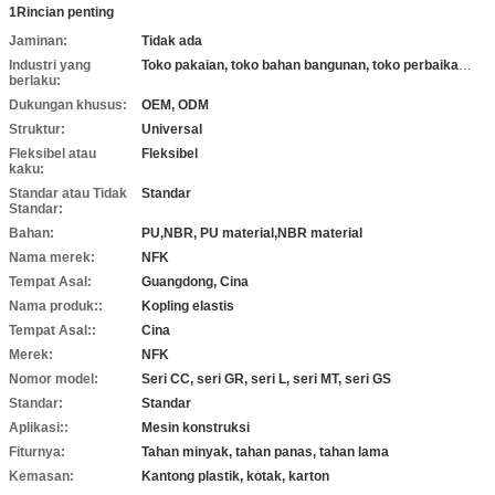
1Rincian penting
Jaminan:
Tidak ada
Industri yang
Toko pakaian, toko bahan bangunan, toko perbaikan mesin, pekerjaan konstruksi
berlaku:
Dukungan khusus:
OEM, ODM
Struktur:
Universal
Fleksibel atau
Fleksibel
kaku:
Standar atau Tidak
Standar
Standar:
Bahan:
PU,NBR, PU material,NBR material
Nama merek:
NFK
Tempat Asal:
Guangdong, Cina
Nama produk::
Kopling elastis
Tempat Asal::
Cina
Merek:
NFK
Nomor model:
Seri CC, seri GR, seri L, seri MT, seri GS
Standar:
Standar
Aplikasi::
Mesin konstruksi
Fiturnya:
Tahan minyak, tahan panas, tahan lama
Kemasan:
Kantong plastik, kotak, karton