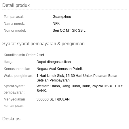
Detail produk
Tempat asal:
Guangzhou
Nama merek:
NFK
Nomor model:
Seri CC MT GR GS L
Syarat-syarat pembayaran & pengiriman
Kuantitas min Order:
2 set
Harga:
Dapat dinegosiasikan
Kemasan rincian:
Negara Asal Kemasan Pabrik
Waktu pengiriman:
1 Hari Untuk Stok, 15-30 Hari Untuk Pesanan Besar
Setelah Pembayaran
Syarat-syarat
Western Union, Uang Tunai, Bank, PayPal.HSBC, CITY
BANK.
pembayaran:
Menyediakan
300000 SET /BULAN
kemampuan:
Deskripsi