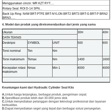
Menggunakan cincin: WR KZT RYT.....
Rotary Seal: ROI D-14 SPN...
Back Up Ring: N4W BRT-PTFE BRT-NYLON BRT2 BRT3 BRT-G BRT-P BRN2
BRN3......
O Ring: Oring Kit P seri G seri AS seri S seri M seri 1.5 seri M 2.0 seri M 1.9 seri
4. Model dan produk yang direkomendasikan dari jenis yang sama
M 2.4 seri
Seri M3.0 seri M4.0.....
D Ring: DRP, DRI...
Ukuran
30H
40H
Oil Seal -- TC TB TCV TCN DB DC DCY TC4Y........
DATA TEKNIS
Klep Pusher Floating Oil Seal Bushing Hydraulic Cylinder Seals Cylinder
Deskripsi
SYMBOL
UNIT
500
600
Seals kit.....
Torsi nominal
Tkn
Nm
Torsi maksimum
Tkmax
Nm
1400
1600
Kecepatan rotasi
Nmax
Min-1
4000
4000
maksimum
Keuntungan kami dari Hydraulic Cylinder Seal Kits
A.
Untuk harga terjangkau, berbagai produk, pengiriman cepat.
B.
Spesifikasi produk lebih dari 30.000 jenis stok.
C.
Untuk menyediakan pelanggan dengan teknologi profesional dan layanan
berkualitas.
D.
Dapat menyediakan segel yang tepat dan berbagai solusi penyegelan.