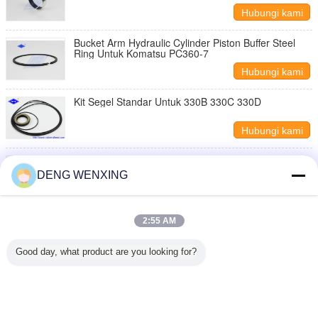
Hubungi kami
Bucket Arm Hydraulic Cylinder Piston Buffer Steel
Ring Untuk Komatsu PC360-7
Hubungi kami
Kit Segel Standar Untuk 330B 330C 330D
Hubungi kami
Excavator EC EC210 EC210B Control Valve Seal Kit
Tahan Terhadap Minyak, Kelelahan, Penuaan
DENG WENXING
Hubungi kami
KATO Sumitomo Adj Excavator Seal Kit Bahan
2:55 AM
Polyurethane Suhu Tinggi
Hubungi kami
Good day, what product are you looking for?
1 / 20