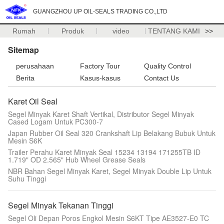
GUANGZHOU UP OIL-SEALS TRADING CO.,LTD
Rumah
Produk
video
TENTANG KAMI
>>
Sitemap
perusahaan
Factory Tour
Quality Control
Berita
Kasus-kasus
Contact Us
Karet Oil Seal
Segel Minyak Karet Shaft Vertikal, Distributor Segel Minyak
Cased Logam Untuk PC300-7
Japan Rubber Oil Seal 320 Crankshaft Lip Belakang Bubuk Untuk
Mesin S6K
Trailer Perahu Karet Minyak Seal 15234 13194 171255TB ID
1.719" OD 2.565" Hub Wheel Grease Seals
NBR Bahan Segel Minyak Karet, Segel Minyak Double Lip Untuk
Suhu Tinggi
Segel Minyak Tekanan Tinggi
Segel Oli Depan Poros Engkol Mesin S6KT Tipe AE3527-E0 TC