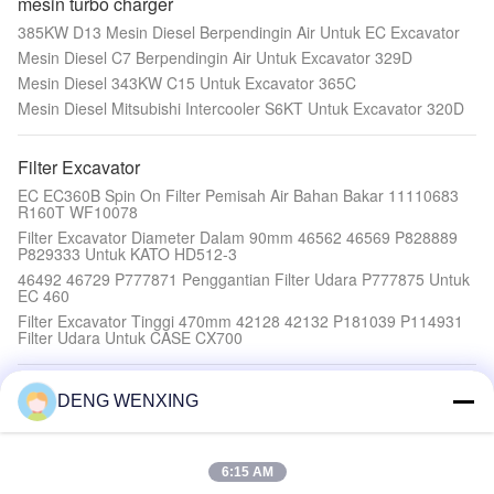
mesin turbo charger
385KW D13 Mesin Diesel Berpendingin Air Untuk EC Excavator
Mesin Diesel C7 Berpendingin Air Untuk Excavator 329D
Mesin Diesel 343KW C15 Untuk Excavator 365C
Mesin Diesel Mitsubishi Intercooler S6KT Untuk Excavator 320D
Filter Excavator
EC EC360B Spin On Filter Pemisah Air Bahan Bakar 11110683
R160T WF10078
Filter Excavator Diameter Dalam 90mm 46562 46569 P828889
P829333 Untuk KATO HD512-3
46492 46729 P777871 Penggantian Filter Udara P777875 Untuk
EC 460
Filter Excavator Tinggi 470mm 42128 42132 P181039 P114931
Filter Udara Untuk CASE CX700
Suku Cadang Hidrolik Laut
DENG WENXING
SKF SPEEDI SLEEVE Original Shaft Wear Sleeves Bushing
Perbaikan Suku Cadang Hidraulik Laut
Marine Steering Gear Kawasaki Pompa Hidrolik K5V K5V112
6:15 AM
K5V140 K5V160 K5V180 K5V200 K5V280 K5V212