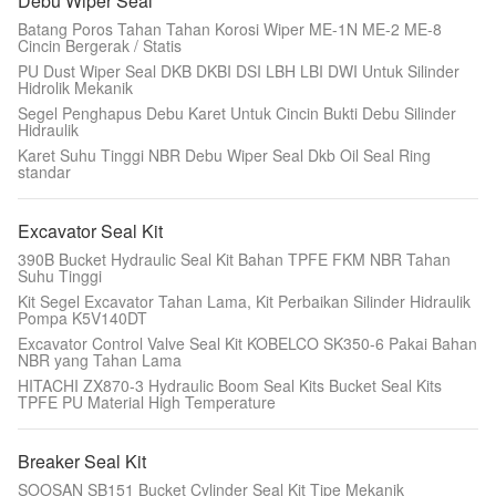
Debu Wiper Seal
Batang Poros Tahan Tahan Korosi Wiper ME-1N ME-2 ME-8
Cincin Bergerak / Statis
PU Dust Wiper Seal DKB DKBI DSI LBH LBI DWI Untuk Silinder
Hidrolik Mekanik
Segel Penghapus Debu Karet Untuk Cincin Bukti Debu Silinder
Hidraulik
Karet Suhu Tinggi NBR Debu Wiper Seal Dkb Oil Seal Ring
standar
Excavator Seal Kit
390B Bucket Hydraulic Seal Kit Bahan TPFE FKM NBR Tahan
Suhu Tinggi
Kit Segel Excavator Tahan Lama, Kit Perbaikan Silinder Hidraulik
Pompa K5V140DT
Excavator Control Valve Seal Kit KOBELCO SK350-6 Pakai Bahan
NBR yang Tahan Lama
HITACHI ZX870-3 Hydraulic Boom Seal Kits Bucket Seal Kits
TPFE PU Material High Temperature
Breaker Seal Kit
SOOSAN SB151 Bucket Cylinder Seal Kit Tipe Mekanik