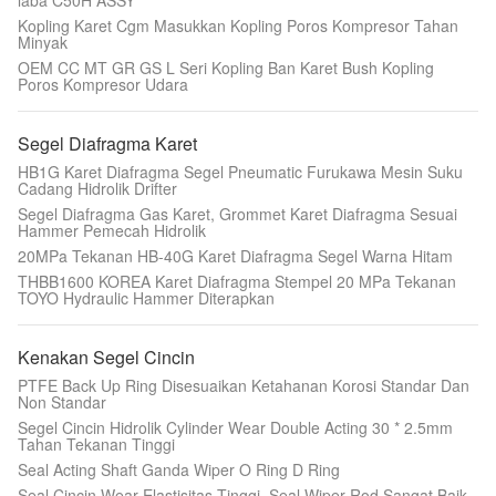
laba C50H ASSY
Kopling Karet Cgm Masukkan Kopling Poros Kompresor Tahan
Minyak
OEM CC MT GR GS L Seri Kopling Ban Karet Bush Kopling
Poros Kompresor Udara
Segel Diafragma Karet
HB1G Karet Diafragma Segel Pneumatic Furukawa Mesin Suku
Cadang Hidrolik Drifter
Segel Diafragma Gas Karet, Grommet Karet Diafragma Sesuai
Hammer Pemecah Hidrolik
20MPa Tekanan HB-40G Karet Diafragma Segel Warna Hitam
THBB1600 KOREA Karet Diafragma Stempel 20 MPa Tekanan
TOYO Hydraulic Hammer Diterapkan
Kenakan Segel Cincin
PTFE Back Up Ring Disesuaikan Ketahanan Korosi Standar Dan
Non Standar
Segel Cincin Hidrolik Cylinder Wear Double Acting 30 * 2.5mm
Tahan Tekanan Tinggi
Seal Acting Shaft Ganda Wiper O Ring D Ring
Seal Cincin Wear Elastisitas Tinggi, Seal Wiper Rod Sangat Baik