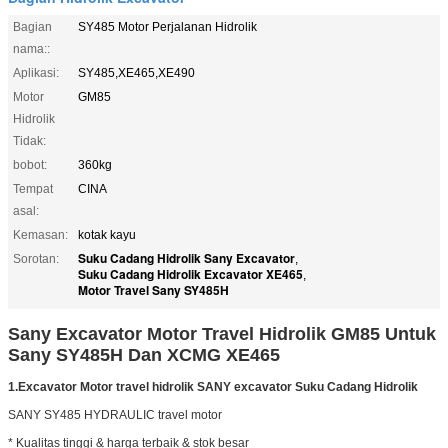
Bagian
SY485 Motor Perjalanan Hidrolik
nama::
Aplikasi:
SY485,XE465,XE490
Motor
GM85
Hidrolik
Tidak:
bobot:
360kg
Tempat
CINA
asal:
Kemasan:
kotak kayu
Suku Cadang Hidrolik Sany Excavator
Sorotan:
,
Suku Cadang Hidrolik Excavator XE465
,
Motor Travel Sany SY485H
Sany Excavator Motor Travel Hidrolik GM85 Untuk
Sany SY485H Dan XCMG XE465
1.
Excavator Motor travel hidrolik SANY excavator Suku Cadang Hidrolik
SANY SY485 HYDRAULIC travel motor
* Kualitas tinggi & harga terbaik & stok besar