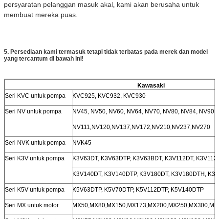
persyaratan pelanggan masuk akal, kami akan berusaha untuk
membuat mereka puas.
5. Persediaan kami termasuk tetapi tidak terbatas pada merek dan model
yang tercantum di bawah ini!
Kawasaki
Seri KVC untuk pompa
KVC925, KVC932, KVC930
Seri NV untuk pompa
NV45, NV50, NV60, NV64, NV70, NV80, NV84, NV90,
NV111,NV120,NV137,NV172,NV210,NV237,NV270
Seri NVK untuk pompa
NVK45
Seri K3V untuk pompa
K3V63DT, K3V63DTP, K3V63BDT, K3V112DT, K3V112
K3V140DT, K3V140DTP, K3V180DT, K3V180DTH, K3
Seri K5V untuk pompa
K5V63DTP, K5V70DTP, K5V112DTP, K5V140DTP
Seri MX untuk motor
MX50,MX80,MX150,MX173,MX200,MX250,MX300,MX