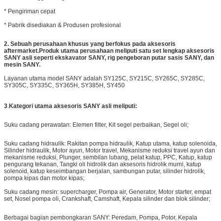
* Pengiriman cepat
* Pabrik disediakan & Produsen profesional
2.
Sebuah perusahaan khusus yang berfokus pada aksesoris
aftermarket.Produk utama perusahaan meliputi satu set lengkap aksesoris
SANY asli seperti ekskavator SANY, rig pengeboran putar sasis SANY, dan
mesin SANY.
Layanan utama model SANY adalah SY125C, SY215C, SY265C, SY285C,
SY305C, SY335C, SY365H, SY385H, SY450
3
.
Kategori utama aksesoris SANY asli meliputi:
Suku cadang perawatan: Elemen filter, Kit segel perbaikan, Segel oli;
Suku cadang hidraulik: Rakitan pompa hidraulik, Katup utama, katup solenoida,
Silinder hidraulik, Motor ayun, Motor travel, Mekanisme reduksi travel ayun dan
mekanisme reduksi, Plunger, sembilan lubang, pelat katup, PPC, Katup, katup
pengurang tekanan, Tangki oli hidrolik dan aksesoris hidrolik murni, katup
solenoid, katup keseimbangan berjalan, sambungan putar, silinder hidrolik,
pompa kipas dan motor kipas;
Suku cadang mesin: supercharger, Pompa air, Generator, Motor starter, empat
set, Nosel pompa oli, Crankshaft, Camshaft, Kepala silinder dan blok silinder;
Berbagai bagian pembongkaran SANY: Peredam, Pompa, Potor, Kepala