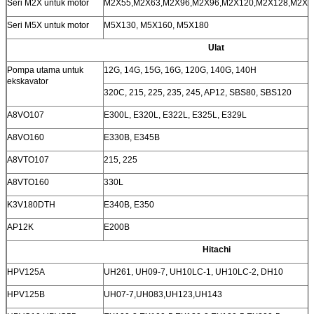
Seri M2X untuk motor
M2X55,M2X63,M2X96,M2X96,M2X120,M2X128,M2X1
Seri M5X untuk motor
M5X130, M5X160, M5X180
Ulat
Pompa utama untuk
12G, 14G, 15G, 16G, 120G, 140G, 140H
ekskavator
320C, 215, 225, 235, 245, AP12, SBS80, SBS120
A8VO107
E300L, E320L, E322L, E325L, E329L
A8VO160
E330B, E345B
A8VTO107
215, 225
A8VTO160
330L
K3V180DTH
E340B, E350
AP12K
E200B
Hitachi
HPV125A
UH261, UH09-7, UH10LC-1, UH10LC-2, DH10
HPV125B
UH07-7,UH083,UH123,UH143