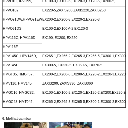
HPVO10,HPVO55,
EX100-3,EX100-5,EX120-3,EX120-5,EX200-5,
HPVO102
EX220-5,ZAXIS200,ZAXIS220,ZAXIS250
HPVO91DW,HPVO91EW
EX200-2,EX200-3,EX220-2,EX220-3
HPVO91DS
EX100-2,EX100M-2,EX120-3
HPV116C, HPV116D,
EX190, EX200, EX220
HPV116F
HPV145C, HPV145D,
EX265-1,EX265-2,EX265-3,EX265-5,EX300-1,EX300-2
HPV145F
EX300-5, EX330-5, EX350-5, EX370-5
HMGF35, HMGF57,
EX200-2,EX200-3,EX200-5,EX220-2,EX220-3,EX220-
HMV116, HMV145
ZAXIS200, ZAXIS330, ZAXIS360
HMGC16, HMGC32,
EX100-1,EX100-2,EX120-1,EX120-2,EX200,EX220,EX
HMGC48, HMT045,
EX265-2,EX265-3,EX265-5,EX300-1,EX300-2,EX300-
6. Melihat gambar