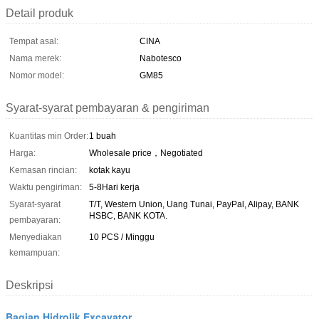
Detail produk
Tempat asal:
CINA
Nama merek:
Nabotesco
Nomor model:
GM85
Syarat-syarat pembayaran & pengiriman
Kuantitas min Order:
1 buah
Harga:
Wholesale price，Negotiated
Kemasan rincian:
kotak kayu
Waktu pengiriman:
5-8Hari kerja
Syarat-syarat
T/T, Western Union, Uang Tunai, PayPal, Alipay, BANK
HSBC, BANK KOTA.
pembayaran:
Menyediakan
10 PCS / Minggu
kemampuan:
Deskripsi
Bagian Hidrolik Excavator