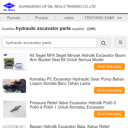
GUANGZHOU UP OIL-SEALS TRADING CO.,LTD
Rumah
Produk
video
TENTANG KAMI
>>
hydraulic excavator parts
Kualitas
supplier.
(100)
Kit Segel NFK Segel Minyak Hidrolik Excavator Boom
Arm Bucket Seal Kit Untuk Semua Model
Kirim Sekarang
Komatsu PC Excavator Hydraulic Gear Pump Bahan
Logam Kondisi Baru Tahan Lama
Kirim Sekarang
Pressure Relief Valve Excavator Hidrolik Pc60-5
Pc60-6 Pc60-1 Untuk Komatsu Excavator
Kirim Sekarang
Bagian Hidrolik Excavator Baja, Katup Relief