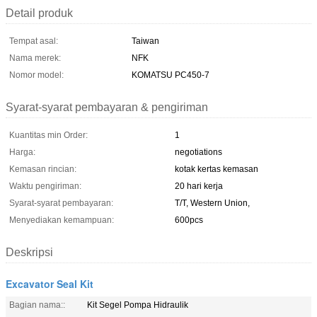
Detail produk
Tempat asal:
Taiwan
Nama merek:
NFK
Nomor model:
KOMATSU PC450-7
Syarat-syarat pembayaran & pengiriman
Kuantitas min Order:
1
Harga:
negotiations
Kemasan rincian:
kotak kertas kemasan
Waktu pengiriman:
20 hari kerja
Syarat-syarat pembayaran:
T/T, Western Union,
Menyediakan kemampuan:
600pcs
Deskripsi
Excavator Seal Kit
Bagian nama::
Kit Segel Pompa Hidraulik