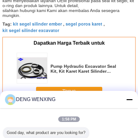
kami menyediakan layanan OEM profesional pada seal kit segel, kit
o-ring dan produk lainnya.
Untuk detail,
silahkan hubungi kami
Kami akan membalas Anda sesegera
mungkin.
kit segel silinder ember
segel poros karet
Tag:
,
,
kit segel silinder excavator
Dapatkan Harga Terbaik untuk
Pump Hydraulic Excavator Seal
Kit, Kit Karet Karet Silinder
KOMATSU
Terus
DENG WENXING
Excavator Seal Kit
Lebih
1:58 PM
Good day, what product are you looking for?