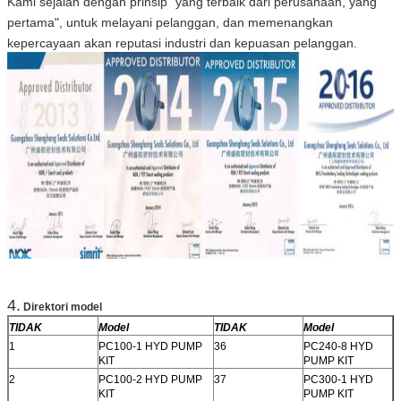
Kami sejalan dengan prinsip "yang terbaik dari perusahaan, yang
pertama", untuk melayani pelanggan, dan memenangkan
kepercayaan akan reputasi industri dan kepuasan pelanggan.
4.
Direktori model
TIDAK
Model
TIDAK
Model
1
PC100-1 HYD PUMP
36
PC240-8 HYD
KIT
PUMP KIT
2
PC100-2 HYD PUMP
37
PC300-1 HYD
KIT
PUMP KIT