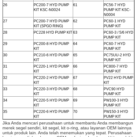
26
PC200-7 HYD PUMP
61
PC56-7 HYD
KIT KSC-N0024
PUMP KIT KSC-
N0004
27
PC200-7 HYD PUMP
62
PC60-1 HYD
KIT (SPGO RING)
PUMP KIT
28
PC228 HYD PUMP KIT
63
PC60-3 / 5/6 HYD
PUMP KIT
29
PC200-8 HYD PUMP
64
PC60-7 HYD
KIT
PUMP KIT
30
PC210-6 HYD PUMP
65
PC75UU-2 HYD
KIT
PUMP KIT
31
PC220-1 HYD PUMP
66
PC800-7 HYD
KIT
PUMP KIT
32
PC220-2 HYD PUMP
67
PV22 HYD PUMP
KIT
KIT
33
PC220-3 HYD PUMP
68
PVC90 HYD
KIT
PUMP KIT
34
PC220-5 HYD PUMP
69
PW100-3 HYD
KIT
PUMP KIT
35
PC220-6 HYD PUMP
70
PW150-3 HYD
KIT
PUMP KIT
Jika Anda mencari perusahaan untuk membantu Anda membangun
merek segel sendiri, kit segel, kit o-ring, atau layanan OEM lainnya
untuk produk lain.
Anda telah menemukan yang tepat.
Perusahaan