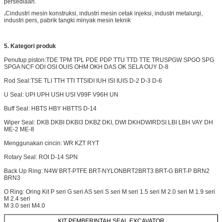
persediaan.
.
C
industri mesin konstruksi, industri mesin cetak injeksi, industri metalurgi,
industri pers, pabrik tangki minyak mesin teknik
5. Kategori produk
Penutup piston:
TDE TPM TPL PDE PDP TTU TTD TTE TRU
SPGW SPGO SPG
SPGA NCF ODI OSI OUIS OHM OKH DAS OK SELA OUY D-8
Rod Seal:
TSE TLI TTH TTI TTS
IDI IUH ISI IUIS D-2 D-3 D-6
U Seal: UPI UPH USH USI V99F V96H UN
Buff Seal: HBTS HBY HBTTS D-14
Wiper Seal: DKB DKBI DKBI3 DKBZ DKI, DWI DKH
DWIR
DSI LBI LBH VAY DH
ME-2 ME-8
Menggunakan cincin: WR KZT RYT
Rotary Seal: ROI D-14 SPN
Back Up Ring: N4W BRT-PTFE BRT-NYLON
BRT2
BRT3 BRT-G BRT-P BRN2
BRN3
O Ring: Oring Kit P seri G seri AS seri S seri M seri 1.5 seri M 2.0 seri M 1.9 seri
M 2.4 seri
M 3.0 seri M4.0
KIT PEMBERINTAH SEAL EXCAVATOR