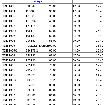
lainnya
TDE 1000
098047
25.00
12.00
12.40
TDE 1001
118066
30.00
17.00
15.40
TDE 1002
137086
35.00
22.00
15.40
TDE 1003
157094
40.00
24.00
18.40
TDE 1004
177114
45.00
29.00
18.40
TDE 1004/1
196118
50.00
30.00
25.40
TDE 1005
196133
50.00
34.00
18.40
TDE 1006
216153
55.00
39.00
18.40
TDE 1007
Peraturan Menteri
60.00
44.00
18.50
TDE 1007/1
236173/2
60.00
44.00
20.00
TDE 1008
248185
63.00
47.00
19.40
TDE 1009
255196
65.00
50.00
18.40
TDE 1010
275196
70.00
50.00
22.40
TDE 1011
295216
75.00
55.00
22.40
TDE 1012
295220
75.00
56.00
24.40
TDE 1012/1
300225
76.20
57.15
22.40
TDE 1013
314236
80.00
60.00
22.40
TDE 1014
326248
83.00
63.00
22.40
TDE 1015
334255
85.00
65.00
22.40
TDE 1016
354275
90.00
70.00
22.40
TDE 1016/1
354275/1
90.00
70.00
25.40