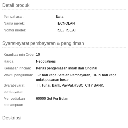
Detail produk
Tempat asal:
Italia
Nama merek:
TECNOLAN
Nomor model:
TSE / TSE AI
Syarat-syarat pembayaran & pengiriman
Kuantitas min Order:
10
Harga:
Negotiations
Kemasan rincian:
Kertas pengemasan indah dari Original
Waktu pengiriman:
1-2 hari kerja Setelah Pembayaran, 10-15 hari kerja
untuk pesanan besar
Syarat-syarat
TT, Tunai, Bank, PayPal.HSBC, CITY BANK.
pembayaran:
Menyediakan
60000 Set Per Bulan
kemampuan:
Deskripsi