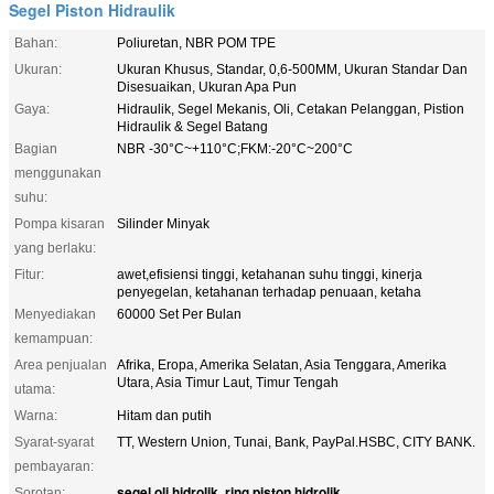
Segel Piston Hidraulik
Bahan:
Poliuretan, NBR POM TPE
Ukuran:
Ukuran Khusus, Standar, 0,6-500MM, Ukuran Standar Dan
Disesuaikan, Ukuran Apa Pun
Gaya:
Hidraulik, Segel Mekanis, Oli, Cetakan Pelanggan, Pistion
Hidraulik & Segel Batang
Bagian
NBR -30°C~+110°C;FKM:-20°C~200°C
menggunakan
suhu:
Pompa kisaran
Silinder Minyak
yang berlaku:
Fitur:
awet,efisiensi tinggi, ketahanan suhu tinggi, kinerja
penyegelan, ketahanan terhadap penuaan, ketaha
Menyediakan
60000 Set Per Bulan
kemampuan:
Area penjualan
Afrika, Eropa, Amerika Selatan, Asia Tenggara, Amerika
Utara, Asia Timur Laut, Timur Tengah
utama:
Warna:
Hitam dan putih
Syarat-syarat
TT, Western Union, Tunai, Bank, PayPal.HSBC, CITY BANK.
pembayaran:
segel oli hidrolik
ring piston hidrolik
Sorotan:
,