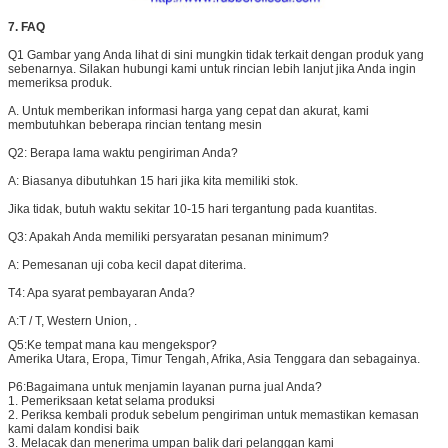
7. FAQ
Q1 Gambar yang Anda lihat di sini mungkin tidak terkait dengan produk yang
sebenarnya. Silakan hubungi kami untuk rincian lebih lanjut jika Anda ingin
memeriksa produk.
A. Untuk memberikan informasi harga yang cepat dan akurat, kami
membutuhkan beberapa rincian tentang mesin
Q2: Berapa lama waktu pengiriman Anda?
A: Biasanya dibutuhkan 15 hari jika kita memiliki stok.
Jika tidak, butuh waktu sekitar 10-15 hari tergantung pada kuantitas.
Q3: Apakah Anda memiliki persyaratan pesanan minimum?
A: Pemesanan uji coba kecil dapat diterima.
T4: Apa syarat pembayaran Anda?
A:
T / T, Western Union, .
Q5:
Ke tempat mana kau mengekspor?
Amerika Utara, Eropa, Timur Tengah, Afrika, Asia Tenggara dan sebagainya.
P6:
Bagaimana untuk menjamin layanan purna jual Anda?
1. Pemeriksaan ketat selama produksi
2. Periksa kembali produk sebelum pengiriman untuk memastikan kemasan
kami dalam kondisi baik
3. Melacak dan menerima umpan balik dari pelanggan kami