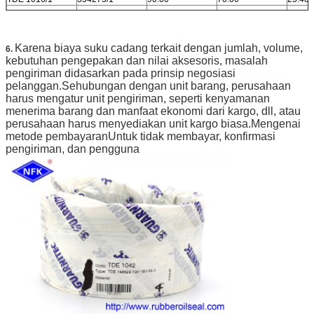
TDE 1017
374295
95.00
75.00
22.40
TDE 1018
393295
100.00
75.00
22.40
TDE 1019
393314
100.00
80.00
25.40
Karena biaya suku cadang terkait dengan jumlah, volume,
6.
TDE 1019/1
400325
101.60
82.55
24.21
kebutuhan pengepakan dan nilai aksesoris, masalah
pengiriman didasarkan pada prinsip negosiasi
TDE 1020
413314
105.00
80.00
22.40
pelanggan.Sehubungan dengan unit barang, perusahaan
TDE 1021
433334/1
110.00
85.00
22.40
harus mengatur unit pengiriman, seperti kenyamanan
TDE 1022
433334
110.00
85.00
25.40
menerima barang dan manfaat ekonomi dari kargo, dll, atau
perusahaan harus menyediakan unit kargo biasa.Mengenai
metode pembayaranUntuk tidak membayar, konfirmasi
pengiriman, dan pengguna