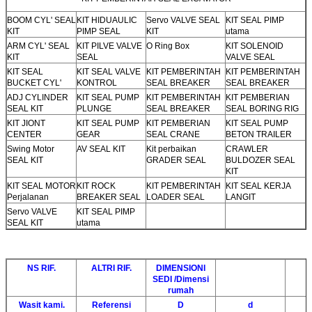
BOOM CYL' SEAL
KIT HIDUAULIC
Servo VALVE SEAL
KIT SEAL PIMP
KIT
PIMP SEAL
KIT
utama
ARM CYL' SEAL
KIT PILVE VALVE
O Ring Box
KIT SOLENOID
KIT
SEAL
VALVE SEAL
KIT SEAL
KIT SEAL VALVE
KIT PEMBERINTAH
KIT PEMBERINTAH
BUCKET CYL'
KONTROL
SEAL BREAKER
SEAL BREAKER
ADJ CYLINDER
KIT SEAL PUMP
KIT PEMBERINTAH
KIT PEMBERIAN
SEAL KIT
PLUNGE
SEAL BREAKER
SEAL BORING RIG
KIT JIONT
KIT SEAL PUMP
KIT PEMBERIAN
KIT SEAL PUMP
CENTER
GEAR
SEAL CRANE
BETON TRAILER
Swing Motor
AV SEAL KIT
Kit perbaikan
CRAWLER
SEAL KIT
GRADER SEAL
BULDOZER SEAL
KIT
KIT SEAL MOTOR
KIT ROCK
KIT PEMBERINTAH
KIT SEAL KERJA
Perjalanan
BREAKER SEAL
LOADER SEAL
LANGIT
Servo VALVE
KIT SEAL PIMP
SEAL KIT
utama
NS RIF.
ALTRI RIF.
DIMENSIONI
SEDI /
Dimensi
rumah
Wasit kami.
Referensi
D
d