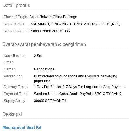
Detail produk
Place of Origin:
Japan,Taiwan,China Package
Nama merek:
,SKF,SIMRIT, DINGZING ,TECNOLAN,Pro-one ,LYO,NFK,,
Nomor model:
Pompa Beton ZOOMLION
Syarat-syarat pembayaran & pengiriman
Kuantitas min
2 Set
Order:
Harga:
Negotiations
Packaging:
Kraft cartons colour cartons and Exquisite packaging
paper box
Delivery Time:
1 Day For Stocks, 3-7 Days For Large order After Payment
Payment Terms:
Western Union, Cash, Bank, PayPal.HSBC,CITY BANK.
Supply Ability:
30000 SET /MONTH
Deskripsi
Mechanical Seal Kit