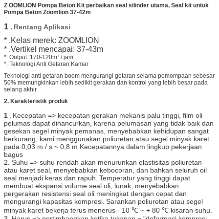
Z
OOMLION Pompa Beton Kit perbaikan seal silinder utama, Seal kit untuk
Pompa Beton Zoomlion 37-42m
1
.
Rentang Aplikasi
* .Kelas merek: ZOOMLION
* .Vertikel mencapai: 37-43m
*. Output: 170-120m³ / jam:
*. Teknologi Anti Getaran Kamar
Teknologi anti getaran boom mengurangi getaran selama pemompaan sebesar
50% memungkinkan lebih sedikit gerakan dan kontrol yang lebih besar pada
selang akhir.
2.
Karakteristik
produk
1
.
Kecepatan => kecepatan gerakan mekanis palu tinggi, film oli
pelumas dapat dihancurkan, karena pelumasan yang tidak baik dan
gesekan segel minyak pemanas, menyebabkan kehidupan sangat
berkurang, kami menggunakan poliuretan atau segel minyak karet
pada 0,03 m / s ~ 0,8 m Kecepatannya dalam lingkup pekerjaan
bagus
2. Suhu => suhu rendah akan menurunkan elastisitas poliuretan
atau karet seal, menyebabkan kebocoran, dan bahkan seluruh oil
seal menjadi keras dan rapuh.
Temperatur yang tinggi dapat
membuat ekspansi volume seal oli, lunak, menyebabkan
pergerakan resistensi seal oli meningkat dengan cepat dan
mengurangi kapasitas kompresi.
Sarankan poliuretan atau segel
minyak karet bekerja terus menerus - 10 ℃ ~ + 80 ℃ kisaran suhu.
3. Harus => pertimbangkan ketika tekanan = "deformasi kompresi