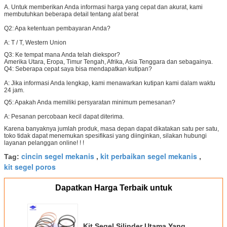
A. Untuk memberikan Anda informasi harga yang cepat dan akurat, kami
membutuhkan beberapa detail tentang alat berat
Q2: Apa ketentuan pembayaran Anda?
A:
T / T, Western Union
Q3:
Ke tempat mana Anda telah diekspor?
Amerika Utara, Eropa, Timur Tengah, Afrika, Asia Tenggara dan sebagainya.
Q4: Seberapa cepat saya bisa mendapatkan kutipan?
A: Jika informasi Anda lengkap, kami menawarkan kutipan kami dalam waktu
24 jam.
Q5: Apakah Anda memiliki persyaratan minimum pemesanan?
A: Pesanan percobaan kecil dapat diterima.
Karena banyaknya jumlah produk, masa depan dapat dikatakan satu per satu,
toko tidak dapat menemukan spesifikasi yang diinginkan, silakan hubungi
layanan pelanggan online! ! !
cincin segel mekanis
kit perbaikan segel mekanis
Tag:
,
,
kit segel poros
Dapatkan Harga Terbaik untuk
Kit Segel Silinder Utama Yang