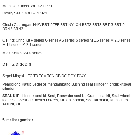
Memakai Cincin: WR KZT RYT
Rotary Seal: ROI D-14 SPN
Cincin Cadangan: N4W BRT-PTFE BRT-NYLON
BRT2
BRT3 BRT-G BRT-P
BRN2 BRN3
O Ring: Oring Kit P series G series AS series S series M 1.5 series M 2.0 series
M 1.9series M 2.4 series
M 3.0 series M4.0 series
D Ring: DRP, DRI
Segel Minyak - TC TB TCV TCN DB DC DCY TC4Y
Pendorong Katup
Segel oli mengambang Bushing seal silinder hidrolik kit seal
silinder
SEAL KIT -
Hidrolik seal kit Seal, Excavator seal kit, Crane seal kit, Seal wheel
loader kit, Seal kit Crawler Dozers, Kit seal pompa, Seal kit motor, Dump truck
seal kit, Kit
5. melihat gambar