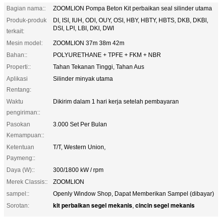
Bagian nama::
ZOOMLION Pompa Beton Kit perbaikan seal silinder utama
Produk-produk
DI, ISI, IUH, ODI, OUY, OSI, HBY, HBTY, HBTS, DKB, DKBI,
DSI, LPI, LBI, DKI, DWI
terkait:
Mesin model:
ZOOMLION 37m 38m 42m
Bahan::
POLYURETHANE + TPFE + FKM + NBR
Properti::
Tahan Tekanan Tinggi, Tahan Aus
Aplikasi
Silinder minyak utama
Rentang:
Waktu
Dikirim dalam 1 hari kerja setelah pembayaran
pengiriman::
Pasokan
3.000 Set Per Bulan
Kemampuan::
Ketentuan
T/T, Western Union,
Paymeng::
Daya (W)::
300/1800 kW / rpm
Merek Classis::
ZOOMLION
sampel::
Openly Window Shop, Dapat Memberikan Sampel (dibayar)
kit perbaikan segel mekanis
cincin segel mekanis
Sorotan:
,