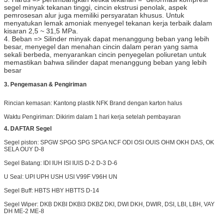
segel minyak tekanan tinggi, cincin ekstrusi penolak, aspek
pemrosesan alur juga memiliki persyaratan khusus. Untuk
menyatukan lemak amoniak menyegel tekanan kerja terbaik dalam
kisaran 2,5 ~ 31,5 MPa.
4. Beban => Silinder minyak dapat menanggung beban yang lebih
besar, menyegel dan menahan cincin dalam peran yang sama
sekali berbeda, menyarankan cincin penyegelan poliuretan untuk
memastikan bahwa silinder dapat menanggung beban yang lebih
besar
3. Pengemasan & Pengiriman
Rincian kemasan: Kantong plastik NFK Brand dengan karton halus
Waktu Pengiriman: Dikirim dalam 1 hari kerja setelah pembayaran
4. DAFTAR Segel
Segel piston: SPGW SPGO SPG SPGA NCF ODI OSI OUIS OHM OKH DAS, OK
SELA OUY D-8
Segel Batang: IDI IUH ISI IUIS D-2 D-3 D-6
U Seal: UPI UPH USH USI V99F V96H UN
Segel Buff: HBTS HBY HBTTS D-14
Segel Wiper: DKB DKBI DKBI3 DKBZ DKI, DWI DKH,
DWIR,
DSI, LBI, LBH, VAY
DH ME-2 ME-8