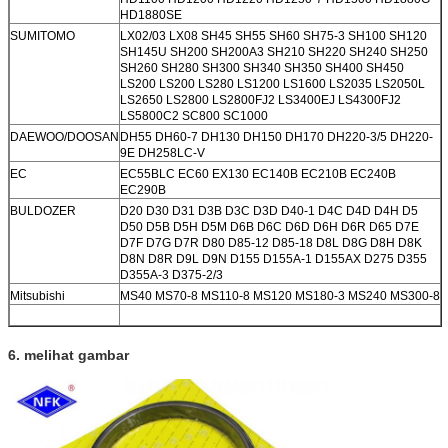
HD1880SE
SUMITOMO
LX02/03 LX08 SH45 SH55 SH60 SH75-3 SH100 SH120
SH145U SH200 SH200A3 SH210 SH220 SH240 SH250
SH260 SH280 SH300 SH340 SH350 SH400 SH450
LS200 LS200 LS280 LS1200 LS1600 LS2035 LS2050L
LS2650 LS2800 LS2800FJ2 LS3400EJ LS4300FJ2
LS5800C2 SC800 SC1000
DAEWOO/DOOSAN
DH55 DH60-7 DH130 DH150 DH170 DH220-3/5 DH220-
9E DH258LC-V
EC
EC55BLC EC60 EX130 EC140B EC210B EC240B
EC290B
BULDOZER
D20 D30 D31 D3B D3C D3D D40-1 D4C D4D D4H D5
D50 D5B D5H D5M D6B D6C D6D D6H D6R D65 D7E
D7F D7G D7R D80 D85-12 D85-18 D8L D8G D8H D8K
D8N D8R D9L D9N D155 D155A-1 D155AX D275 D355
D355A-3 D375-2/3
Mitsubishi
MS40 MS70-8 MS110-8 MS120 MS180-3 MS240 MS300-8
6. melihat gambar