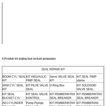
Komposisi
Kekerasan,
Kekuatan
Elongasi pada
Kisara
Pantai A
tarik,Mpa
saat istirahat, %
NBR
60 ± 5
≥ 12
≥ 300
-35°C
HNBR
60 ± 5
≥ 13
≥ 350
-30°C
VMQ
60 ± 5
≥ 6
≥ 300
-50°C
(Karet silikon)
FPM/FKM
60 ± 5
≥ 7
≥ 200
-10°C
(Karet fluor)
4.
Produk kit anjing laut terkait penjualan
SEAL REPAIR KIT
BOOM CYL' SEAL
KIT HIDUAULIC
Servo VALVE SEAL
KIT SEAL PIMP
KIT
PIMP SEAL
KIT
utama
ARM CYL' SEAL
KIT PILVE VALVE
O Ring Box
KIT SOLENOID
KIT
SEAL
VALVE SEAL
KIT SEAL
KIT SEAL VALVE
KIT PEMBERINTAH
KIT PEMBERINTAH
BUCKET CYL'
KONTROL
SEAL BREAKER
SEAL BREAKER
ADJ CYLINDER
Pump Plunge
KIT PEMBERINTAH
KIT PEMBERIAN