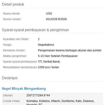
Detail produk
Nama merek:
USG
Nomor model:
4514259 R2500
Syarat-syarat pembayaran & pengiriman
Kuantitas min Order:
2
Harga:
Negotiations
Kemasan rincian:
Pengemasan karena berbagai ukuran dan jumlah
Waktu pengiriman:
5-10 Hari Setelah Pembayaran
Syarat-syarat pembayaran:
T/T, Serikat Barat,
Menyediakan kemampuan:
1000 pcs / bulan
Deskripsi
Segel Minyak Mengambang
Ukuran:
250*277/284.6*44
Cocok Untuk:
Komatsu, Kobelco, Hitachi, Sumitomo, Kato, Daewoo,
Hyundai, EC.