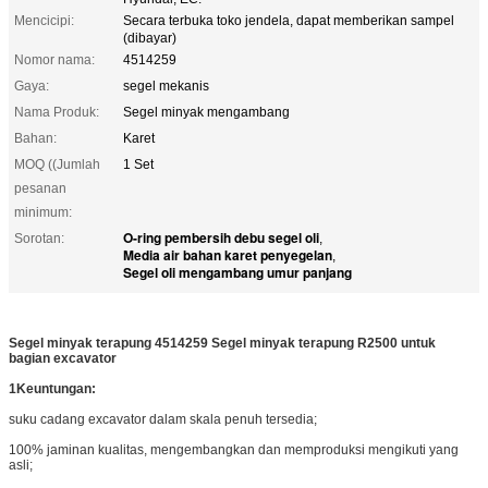
Mencicipi:
Secara terbuka toko jendela, dapat memberikan sampel
(dibayar)
Nomor nama:
4514259
Gaya:
segel mekanis
Nama Produk:
Segel minyak mengambang
Bahan:
Karet
MOQ ((Jumlah
1 Set
pesanan
minimum:
O-ring pembersih debu segel oli
Sorotan:
,
Media air bahan karet penyegelan
,
Segel oli mengambang umur panjang
Segel minyak terapung 4514259 Segel minyak terapung R2500 untuk
bagian excavator
1Keuntungan:
suku cadang excavator dalam skala penuh tersedia;
100% jaminan kualitas, mengembangkan dan memproduksi mengikuti yang
asli;