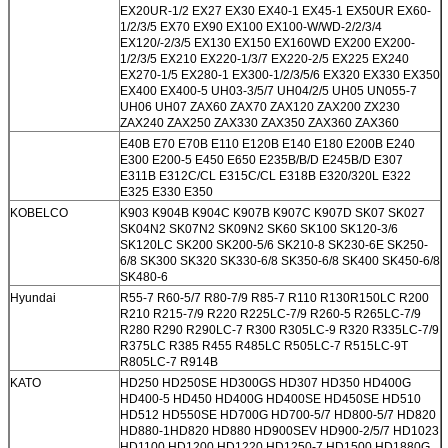
EX20UR-1/2 EX27 EX30 EX40-1 EX45-1 EX50UR EX60-
1/2/3/5 EX70 EX90 EX100 EX100-W/WD-2/2/3/4
EX120/-2/3/5 EX130 EX150 EX160WD EX200 EX200-
1/2/3/5 EX210 EX220-1/3/7 EX220-2/5 EX225 EX240
EX270-1/5 EX280-1 EX300-1/2/3/5/6 EX320 EX330 EX350
EX400 EX400-5 UH03-3/5/7 UH04/2/5 UH05 UN055-7
UH06 UH07 ZAX60 ZAX70 ZAX120 ZAX200 ZX230
ZAX240 ZAX250 ZAX330 ZAX350 ZAX360 ZAX360
E40B E70 E70B E110 E120B E140 E180 E200B E240
E300 E200-5 E450 E650 E235B/B/D E245B/D E307
E311B E312C/CL E315C/CL E318B E320/320L E322
E325 E330 E350
KOBELCO
K903 K904B K904C K907B K907C K907D SK07 SK027
SK04N2 SK07N2 SK09N2 SK60 SK100 SK120-3/6
SK120LC SK200 SK200-5/6 SK210-8 SK230-6E SK250-
6/8 SK300 SK320 SK330-6/8 SK350-6/8 SK400 SK450-6/8
SK480-6
Hyundai
R55-7 R60-5/7 R80-7/9 R85-7 R110 R130R150LC R200
R210 R215-7/9 R220 R225LC-7/9 R260-5 R265LC-7/9
R280 R290 R290LC-7 R300 R305LC-9 R320 R335LC-7/9
R375LC R385 R455 R485LC R505LC-7 R515LC-9T
R805LC-7 R914B
KATO
HD250 HD250SE HD300GS HD307 HD350 HD400G
HD400-5 HD450 HD400G HD400SE HD450SE HD510
HD512 HD550SE HD700G HD700-5/7 HD800-5/7 HD820
HD880-1HD820 HD880 HD900SEV HD900-2/5/7 HD1023
HD1100 HD1200 HD1220 HD1250-7 HD1500 HD1880G