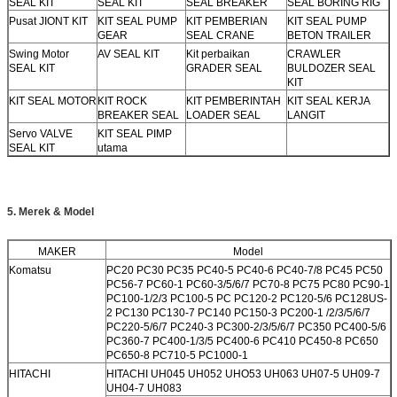
SEAL KIT
SEAL KIT
SEAL BREAKER
SEAL BORING RIG
Pusat JIONT KIT
KIT SEAL PUMP
KIT PEMBERIAN
KIT SEAL PUMP
GEAR
SEAL CRANE
BETON TRAILER
Swing Motor
AV SEAL KIT
Kit perbaikan
CRAWLER
SEAL KIT
GRADER SEAL
BULDOZER SEAL
KIT
KIT SEAL MOTOR
KIT ROCK
KIT PEMBERINTAH
KIT SEAL KERJA
BREAKER SEAL
LOADER SEAL
LANGIT
Servo VALVE
KIT SEAL PIMP
SEAL KIT
utama
5. Merek & Model
MAKER
Model
Komatsu
PC20 PC30 PC35 PC40-5 PC40-6 PC40-7/8 PC45 PC50
PC56-7 PC60-1 PC60-3/5/6/7 PC70-8 PC75 PC80 PC90-1
PC100-1/2/3 PC100-5 PC PC120-2 PC120-5/6 PC128US-
2 PC130 PC130-7 PC140 PC150-3 PC200-1 /2/3/5/6/7
PC220-5/6/7 PC240-3 PC300-2/3/5/6/7 PC350 PC400-5/6
PC360-7 PC400-1/3/5 PC400-6 PC410 PC450-8 PC650
PC650-8 PC710-5 PC1000-1
HITACHI
HITACHI UH045 UH052 UHO53 UH063 UH07-5 UH09-7
UH04-7 UH083