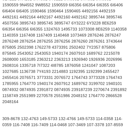
1590559 9N4552 9W8552 1590559 6I6356 6I6354 6I6355 6I6406
6I6404 6I6405 1590466 1590464 1590465 4492156 4492159
4492161 4492164 4492167 4492160 4492162 3895744 3895746
4507556 3895743 3895745 3895747 6Y3222 6Y3228 8E6259
6I6354 6I6356 6I6355 1324763 1495733 1073308 8E6259 1140358
1140359 1167408 1167409 1140468 1073469 2876246 2876247
2876248 2876254 2876255 2876256 2876260 2876261 3743644
875805 2502398 1762278 4373391 2502402 7Y2357 875806
875845 2543052 2543053 1940174 2607910 1689762 2215078
2608000 1653185 2363212 2363213 1926940 1926936 2026996
2608316 1335718 7I7322 4I8785 1876058 1241047 1087203
1027685 1136738 7Y4193 2214883 1192395 1192399 2455427
2455416 2076571 3773331 2076572 1764743 3773328 1764743
1785955 1764770 1940174 2607912 1689762 3199702 1940101
0874932 0874935 2391872 0874935 239187239 2270674 2391892
1158749 2551989 2270578 2551986 2048152 1764770 2866528
2048164
309-8678 132-4763 149-5733 132-4766 149-5733 114-0358 114-
0359 116-7408 116-7409 114-0468 107-3469 107-3378 107-8559