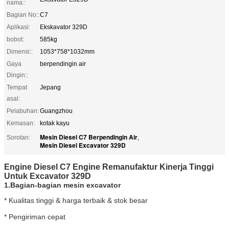
nama::
Bagian No::
C7
Aplikasi:
Ekskavator 329D
bobot:
585kg
Dimensi::
1053*758*1032mm
Gaya
berpendingin air
Dingin::
Tempat
Jepang
asal:
Pelabuhan:
Guangzhou
Kemasan:
kotak kayu
Mesin Diesel C7 Berpendingin Air
Sorotan:
,
Mesin Diesel Excavator 329D
Engine Diesel C7 Engine Remanufaktur Kinerja Tinggi
Untuk Excavator 329D
1.
Bagian-bagian mesin excavator
* Kualitas tinggi & harga terbaik & stok besar
* Pengiriman cepat