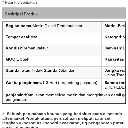
* Pabrik disediakan
Deskripsi Produk
Bagian nama:
Mesin Diesel Remanufaktur
Model:
Berb
Tempat asal:
Asal
Kategori:
Me
Kondisi:
Remanufaktur
Jaminan:
1 
MOQ:
1 buah
Kapasitas p
Standar atau Tidak Standar:
Standar
Jangka wak
Union,Trade
Waktu pengiriman:
1-3 Hari (tergantung pesanan)
Sarana tran
DHL/FEDEX
penjamin:
Kami akan memeriksa mesin dan mengirimkan detail gam
pengiriman.
Sebuah perusahaan khusus yang berfokus pada aksesoris
2.
aftermarket.Produk utama perusahaan meliputi satu set
lengkap aksesori asli seperti excavator , rig pengeboran putar
sasis , dan engine .