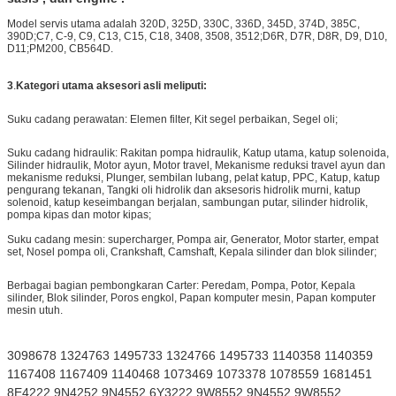
Model servis utama adalah 320D, 325D, 330C, 336D, 345D, 374D, 385C,
390D;C7, C-9, C9, C13, C15, C18, 3408, 3508, 3512;D6R, D7R, D8R, D9, D10,
D11;PM200, CB564D.
3
.
Kategori utama aksesori asli meliputi:
Suku cadang perawatan: Elemen filter, Kit segel perbaikan, Segel oli;
Suku cadang hidraulik: Rakitan pompa hidraulik, Katup utama, katup solenoida,
Silinder hidraulik, Motor ayun, Motor travel, Mekanisme reduksi travel ayun dan
mekanisme reduksi, Plunger, sembilan lubang, pelat katup, PPC, Katup, katup
pengurang tekanan, Tangki oli hidrolik dan aksesoris hidrolik murni, katup
solenoid, katup keseimbangan berjalan, sambungan putar, silinder hidrolik,
pompa kipas dan motor kipas;
Suku cadang mesin: supercharger, Pompa air, Generator, Motor starter, empat
set, Nosel pompa oli, Crankshaft, Camshaft, Kepala silinder dan blok silinder;
Berbagai bagian pembongkaran Carter: Peredam, Pompa, Potor, Kepala
silinder, Blok silinder, Poros engkol, Papan komputer mesin, Papan komputer
mesin utuh.
3098678 1324763 1495733 1324766 1495733 1140358 1140359
1167408 1167409 1140468 1073469 1073378 1078559 1681451
8E4222 9N4252 9N4552 6Y3222 9W8552 9N4552 9W8552