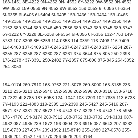
168-1451 8E-4222 9N-4252 9N- 4552 6Y-3222 9W-8552 9N-4552
9W-8552 159-0559 9N-4552 9W-8552 159-0559 6I-6356 6I-6354
6I-6355 6I-6406 6I-6404 6I-6405 159-0466 159-0464 159 -0465
449-2156 449-2159 449-2161 449-2164 449-2167 449-2160 449-
2162 389-5744 389-5746 450-7556 389-5743 389-5745 389-5747
6Y-3222 6Y-3228 8E-6259 6I-6354 6I-6356 6I-6355 132-4763 149-
5733 107-3308 8E-6259 114-0358 114-0359 116-7408 116-7409
114-0468 107-3469 287-6246 287-6247 287-6248 287- 6254 287-
6255 287-6256 287-6260 287-6261 374-3644 875-805 250-2398
176-2278 437-3391 250-2402 7Y-2357 875-806 875-845 254-3052
254-3053
194-0174 260-7910 168-9762 221-5078 260-8000 165-3185 236-
3212 236-3213 192-6940 192-6936 202-6996 260-8316 133-5718
7I-7322 4I-8785 187-6058 124- 1047 108-7203 102-7685 113-6738
7Y-4193 221-4883 119-2395 119-2399 245-5427 245-5416 207-
6571 377-3331 207-6572 176-4743 377-3328 176-4743 178-5955
176 -4770 194-0174 260-7912 168-9762 319-9702 194-0101 087-
4932 087-4935 239-1872 196-0804 223-6915 087-6643 207-6282
115-8739 227-0674 239-1892 115-8749 255-1989 227-0578 255-
1986 204-8152 176-4770 286-6528 204-8164.