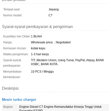
Tempat asal:
Jepang
Nomor model:
C7
Syarat-syarat pembayaran & pengiriman
Kuantitas min Order:
1 BUAH
Harga:
Wholesale price，Negotiated
Kemasan rincian:
kotak kayu
Waktu pengiriman:
1-3 hari kerja
Syarat-syarat
T/T, Western Union, Uang Tunai, PayPal, Alipay, BANK
HSBC, BANK KOTA.
pembayaran:
Menyediakan
10 PCS / Minggu
kemampuan:
Deskripsi
Mesin turbo charger
Bagian
Engine Diesel C7 Engine Remanufaktur Kinerja Tinggi Untuk
Excavator E329D