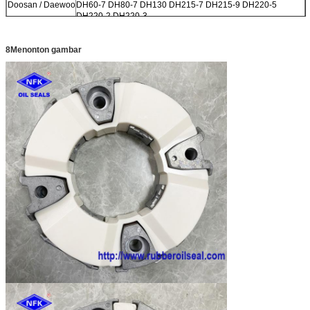
Doosan / Daewoo
DH60-7 DH80-7 DH130 DH215-7 DH215-9 DH220-5
DH220-2 DH220-3
DH150 DH300 DH330-3 DH300-5 DH420LC-7
EC
EC210BLC EC140BLC EC290B EC360B
8Menonton gambar
210 240
Sumitomo
SH120 SH75 SH100 S280 S280FA S280F2 S281
SH200 SH200A3
Kato
HD550 HD450 HD800-7 HD400SEM HD700-2 HD700-5
HD700-7 HD800SD-5 HD900-7
HD820-2 HD820 HD770-1 HD770-2 HD880-1 HD850
HD250 HD400
Merek lainnya
CLG200 Sunward60 Sunward70
XG820