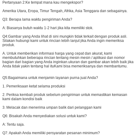
Pertanyaan 2:
Ke tempat mana kau mengekspor?
Amerika Utara, Eropa, Timur Tengah, Afrika, Asia Tenggara dan sebagainya.
Q3: Berapa lama waktu pengiriman Anda?
A: Biasanya butuh waktu 1-2 hari jika kita memiliki stok.
Q4:
Gambar yang Anda lihat di sini mungkin tidak terkait dengan produk asli.
Silakan hubungi kami untuk rincian lebih lanjut jika Anda ingin memeriksa
produk.
A. Untuk memberikan informasi harga yang cepat dan akurat, kami
membutuhkan beberapa rincian tentang mesin mesin / aplikasi dan nomor
bagian dari bagian yang Anda inginkan.ukuran dan gambar akan lebih baik jika
Anda tidak yakin tentang hal ituKami bisa memeriksanya dan membantumu.
Q5:
Bagaimana untuk menjamin layanan purna jual Anda?
1. Pemeriksaan ketat selama produksi
2. Periksa kembali produk sebelum pengiriman untuk memastikan kemasan
kami dalam kondisi baik
3. Melacak dan menerima umpan balik dari pelanggan kami
Q6: Bisakah Anda menyediakan solusi untuk kami?
A: Tentu saja.
Q7: Apakah Anda memiliki persyaratan pesanan minimum?