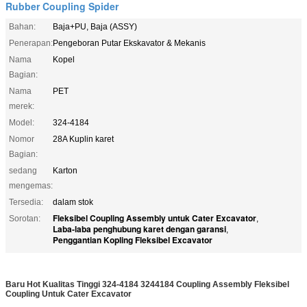
Rubber Coupling Spider
Bahan:
Baja+PU, Baja (ASSY)
Penerapan:
Pengeboran Putar Ekskavator & Mekanis
Nama
Kopel
Bagian:
Nama
PET
merek:
Model:
324-4184
Nomor
28A Kuplin karet
Bagian:
sedang
Karton
mengemas:
Tersedia:
dalam stok
Fleksibel Coupling Assembly untuk Cater Excavator
Sorotan:
,
Laba-laba penghubung karet dengan garansi
,
Penggantian Kopling Fleksibel Excavator
Baru Hot Kualitas Tinggi 324-4184 3244184 Coupling Assembly Fleksibel
Coupling Untuk Cater Excavator