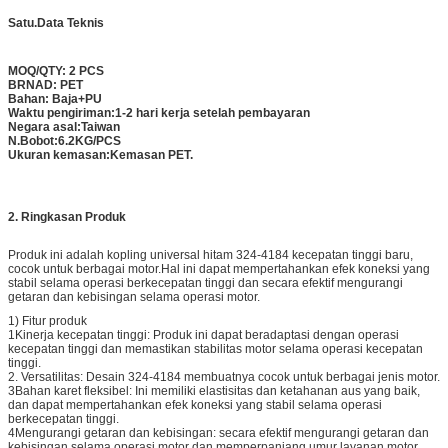
Satu.
Data Teknis
MOQ/QTY: 2 PCS
BRNAD: PET
Bahan: Baja+PU
Waktu pengiriman:
1-2 hari kerja setelah pembayaran
Negara asal:
Taiwan
N.Bobot:6.2KG/PCS
Ukuran kemasan:
Kemasan PET.
2. Ringkasan Produk
Produk ini adalah kopling universal hitam 324-4184 kecepatan tinggi baru,
cocok untuk berbagai motor.Hal ini dapat mempertahankan efek koneksi yang
stabil selama operasi berkecepatan tinggi dan secara efektif mengurangi
getaran dan kebisingan selama operasi motor.
1) Fitur produk
1Kinerja kecepatan tinggi: Produk ini dapat beradaptasi dengan operasi
kecepatan tinggi dan memastikan stabilitas motor selama operasi kecepatan
tinggi.
2. Versatilitas: Desain 324-4184 membuatnya cocok untuk berbagai jenis motor.
3Bahan karet fleksibel: Ini memiliki elastisitas dan ketahanan aus yang baik,
dan dapat mempertahankan efek koneksi yang stabil selama operasi
berkecepatan tinggi.
4Mengurangi getaran dan kebisingan: secara efektif mengurangi getaran dan
kebisingan selama operasi motor dan memperpanjang umur layanan motor.