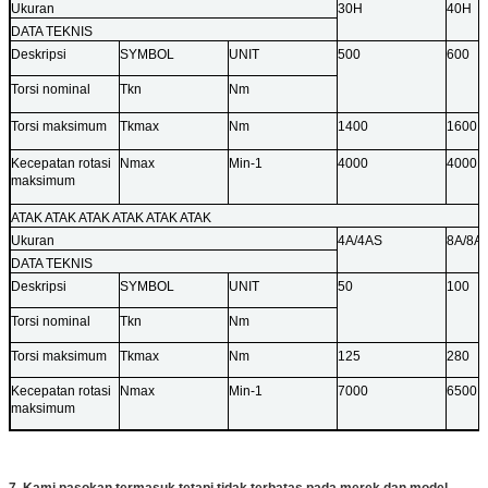
Ukuran
30H
40H
DATA TEKNIS
Deskripsi
SYMBOL
UNIT
500
600
Torsi nominal
Tkn
Nm
Torsi maksimum
Tkmax
Nm
1400
1600
Kecepatan rotasi
Nmax
Min-1
4000
4000
maksimum
ATAK ATAK ATAK ATAK ATAK ATAK
Ukuran
4A/4AS
8A/8A
DATA TEKNIS
Deskripsi
SYMBOL
UNIT
50
100
Torsi nominal
Tkn
Nm
Torsi maksimum
Tkmax
Nm
125
280
Kecepatan rotasi
Nmax
Min-1
7000
6500
maksimum
7. Kami pasokan termasuk tetapi tidak terbatas pada merek dan model