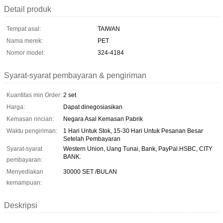
Detail produk
Tempat asal:
TAIWAN
Nama merek:
PET
Nomor model:
324-4184
Syarat-syarat pembayaran & pengiriman
Kuantitas min Order:
2 set
Harga:
Dapat dinegosiasikan
Kemasan rincian:
Negara Asal Kemasan Pabrik
Waktu pengiriman:
1 Hari Untuk Stok, 15-30 Hari Untuk Pesanan Besar
Setelah Pembayaran
Syarat-syarat
Western Union, Uang Tunai, Bank, PayPal.HSBC, CITY
BANK.
pembayaran:
Menyediakan
30000 SET /BULAN
kemampuan:
Deskripsi