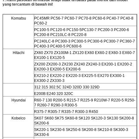
yang tercantum di bawah ini!
Komatsu
PC45MR PC56-7 PC60-7 PC70-8 PC60-6 PC40-7 PC40-8
PC60-2
PC100-5 PC120-6 PC150-5
PC130-7 PC200-3 PC200-6
PC200-8 PC210LC-8 PC220-8
PC240LC-8 PC300-3 PC300-5 PC300-6 PC300-7 PC360-7
PC400-3 PC400-5 PC600-6
Hitachi
ZX60 ZX70 ZX100M-1 ZX120 EX60 EX60-2 EX60-3 EX60-7
EX100-1 EX120-5
ZX200 ZX200-3 ZX230 ZX240 ZX240-3 EX200-1 EX200-2
EX200-3 EX200-5 EX200-6
EX210-2 EX220-2 EX220-3 EX225-5 EX270 EX300-1
EX300-2 ZX330-3
312 315 302.5C 324D 320D 330 329D
E200B E240 320 320C
Hyundai
R60-7 130 R200-5 R215-7 R225-9 R210W-7 R220-5 R250-
7 R260-7 R290-3 R300-5
R375-7 R305-7 R335-7 R300-3 R450
Kobelco
SK07 SK60 SK75 SK60-8 SK120 SK120-3 SK130 SK200-8
SK200-6
SK220-1 SK230-6 SK250-6 SK200-8 SK210-8 SK300-3
SK330-6