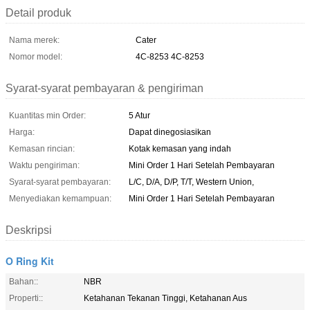
Detail produk
Nama merek:
Cater
Nomor model:
4C-8253 4C-8253
Syarat-syarat pembayaran & pengiriman
Kuantitas min Order:
5 Atur
Harga:
Dapat dinegosiasikan
Kemasan rincian:
Kotak kemasan yang indah
Waktu pengiriman:
Mini Order 1 Hari Setelah Pembayaran
Syarat-syarat pembayaran:
L/C, D/A, D/P, T/T, Western Union,
Menyediakan kemampuan:
Mini Order 1 Hari Setelah Pembayaran
Deskripsi
O Ring Kit
Bahan::
NBR
Properti::
Ketahanan Tekanan Tinggi, Ketahanan Aus