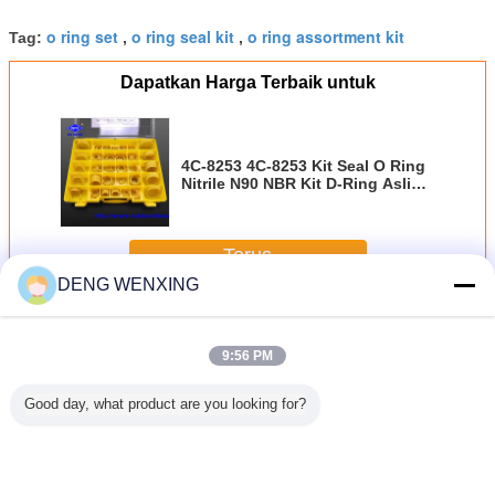
o ring set
o ring seal kit
o ring assortment kit
Tag:
,
,
Dapatkan Harga Terbaik untuk
4C-8253 4C-8253 Kit Seal O Ring
Nitrile N90 NBR Kit D-Ring Asli
Untuk Excavator CAT
Terus
DENG WENXING
O Ring Kit
Lebih
9:56 PM
Good day, what product are you looking for?
ACHI
Kit Alat Perbaikan
Kit Standar FKM P
397 PCS Metrik
Nbr Fkm S
c O Ring
Motor Pump
G Metric O Ring
O-Ring Kit- P, G
Rubber 
ent Kit
Removal O Ring
Untuk Perbaikan
Metrik O-Ring
Seal Ki
M Bahan
Standar Jepang O
Tahan 