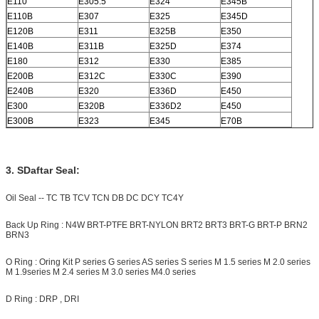
E110
E305.5
E324
E345B
E110B
E307
E325
E345D
E120B
E311
E325B
E350
E140B
E311B
E325D
E374
E180
E312
E330
E385
E200B
E312C
E330C
E390
E240B
E320
E336D
E450
E300
E320B
E336D2
E450
E300B
E323
E345
E70B
3. S
Daftar Seal:
Oil Seal -- TC TB TCV TCN DB DC DCY TC4Y
Back Up Ring : N4W BRT-PTFE BRT-NYLON
BRT2
BRT3 BRT-G BRT-P BRN2
BRN3
O Ring : Oring Kit P series G series AS series S series M 1.5 series M 2.0 series
M 1.9series M 2.4 series M 3.0 series M4.0 series
D Ring : DRP , DRI