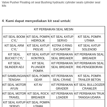
Valve Pusher
Floating oil seal Bushing hydraulic cylinder seals cylinder seal
kits
4
.
Kami dapat menyediakan kit seal untuk:
KIT PERBAIKAN SEAL MESIN
KIT SEAL BOOM
KIT SEAL POMPA
KIT SEAL KATUP
KIT SEAL POMPA
CYL'
HIDROLIK
SERVO
UTAMA
KIT SEAL ARM
KIT SEAL KATUP
KOTAK O RING
KIT SEAL KATUP
CYL'
PIOLVE
EXCAVATOR
SOLENOID
KIT SEAL
KIT SEAL KATUP
KIT PERBAIKAN
KIT PERBAIKAN SEAL
BUCKET CYL'
KONTROL
SEAL BREAKER
BREAKER
KIT SEAL
KIT SEAL
KIT PERBAIKAN
KIT PERBAIKAN SEAL
SILINDER ADJ
PLUNGER
SEAL BREAKER
RIG PENGEBORAN
POMPA
KIT SAMBUNGAN
KIT SEAL POMPA
KIT PERBAIKAN
KIT SEAL POMPA
TENGAH
GEAR
SEAL CRANE
TRAILER BETON
KIT SEAL MOTOR
KIT AV
KIT PERBAIKAN
KIT SEAL BULLDOZER
AYUN
GRADER
CRAWLER
KIT SEAL MOTOR
KIT SEAL ROCK
KIT PERBAIKAN
KIT PERBAIKAN TRUK
TRAVEL
BREAKER
LOADER
TANGGA UDARA
KIT SEAL KATUP
KIT SEAL POMPA
SERVO
UTAMA