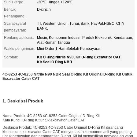
Suhu kerja:
-30ºC Hingga +120ºC
Bentuk
D-cincin
Penampang:
Syarat-syarat
TT, Western Union, Tunai, Bank, PayPal.HSBC, CITY
BANK.
pembayaran:
Rentang aplikasi::
Mesin, Komponen Industri, Produk Elektronik, Kendaraan,
Alat Rumah Tangga
Waktu pengiriman:
Mini Order 1 Hari Setelah Pembayaran
Kit O Ring Nitrile N90
Kit D-Ring Excavator CAT
Sorotan:
,
,
Kit Seal O Ring NBR
4C-8253 4C-8253 Nitrile N90 NBR Seal O Ring Kit Original D-Ring Kit Untuk
Excavator Cater CAT
1. Deskripsi Produk
Nama Produk: 4C-8253 4C-8253 Cater Original D-Ring Kit
Kata Kunci: D-Ring Kit untuk excavator Cater CAT
Deskripsi Produk: 4C-8253 4C-8253 Cater Original D-Ring Kit dirancang
khusus untuk excavator Cater CAT, menyediakan komponen asli yang penting
untuk perawatan dan penggantian D-ring. Kit ini memastikan penyegelan yang