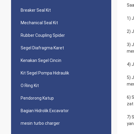
Saa
Breaker Seal Kit
1) 
Mechanical Seal Kit
2) 
Rubber Coupling Spider
3) 
Segel Diafragma Karet
mer
Kenakan Segel Cincin
4) 
Kit Segel Pompa Hidraulik
5) 
men
O Ring Kit
6) 
Pendorong Katup
zat
Bagian Hidrolik Excavator
7) 
mesin turbo charger
yan