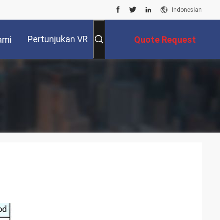
Indonesian
Pertunjukan VR
ami
Quote Request
Suatu