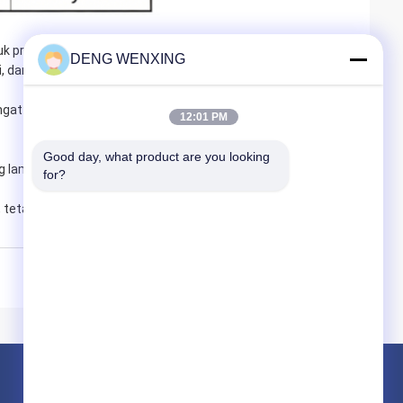
uk produk yang disegel minyak yang disimpan di gudang,
DENG WENXING
ggi, dan dalam kemasan standar.
angat dipengaruhi oleh lingkungan penyimpanan dan oleh
12:01 PM
Good day, what product are you looking 
lama, periksa dulu apakah ada karat.
for?
 tetapi ini tidak mempengaruhi kinerja mereka.
Produk