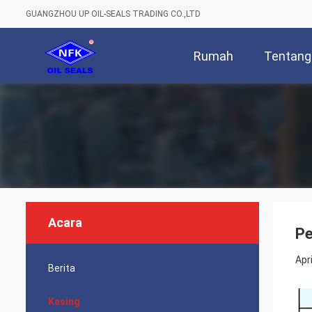
GUANGZHOU UP OIL-SEALS TRADING CO.,LTD
Rumah
Tentang
Acara
Pe
Apr
Berita
Kasing