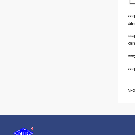
***
dil
***
kare
***
***
NEX