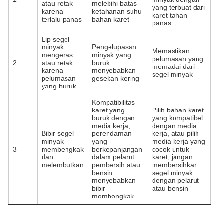
atau retak
melebihi batas
yang terbuat dari
karena
ketahanan suhu
karet tahan
terlalu panas
bahan karet
panas
Lip segel
minyak
Pengelupasan
Memastikan
mengeras
minyak yang
pelumasan yang
2
atau retak
buruk
memadai dari
karena
menyebabkan
segel minyak
pelumasan
gesekan kering
yang buruk
Kompatibilitas
karet yang
Pilih bahan karet
buruk dengan
yang kompatibel
media kerja;
dengan media
Bibir segel
perendaman
kerja, atau pilih
minyak
yang
media kerja yang
3
membengkak
berkepanjangan
cocok untuk
dan
dalam pelarut
karet; jangan
melembutkan
pembersih atau
membersihkan
bensin
segel minyak
menyebabkan
dengan pelarut
bibir
atau bensin
membengkak