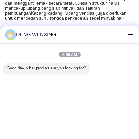
dan mengganti lemak secara teratur.Desain struktur harus
mencakup lubang pengisian minyak dan saluran
pembuanganKadang-kadang, lubang ventilasi juga diperlukan
untuk mencegah suhu rongga penyegelan segel minyak naik.
DENG WENXING
Produk yang Direkomendasikan
8:00 AM
Good day, what product are you looking for?
tinggi
Silinder Hidraulik
Kit Seal Mekanik
Komatsu PC300-7
IDI Purpl
 Tinggi
Suhu Tinggi
Tekanan Tinggi,
360-7 Excavator
Mater
Minyak
Untuk Truk
Segel Poros
Seal Kit Untuk
Excavator
F0 SCJY
Pompa SANY37m
Mekanis Dengan
Silinder Hidrolik
Hydrauli
* 10 FKM
SANY52M
Bibir Tahan Debu
Seals Hyd
gine Oil
SANY46M
Sea
Mengubah bahasa
al
Indonesian