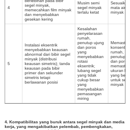
berlebihan pada bibir
Musim semi
Sesuaikan
segel minyak,
4
segel minyak
mata air
memecahkan film minyak
terlalu ketat
minyak se
dan menyebabkan
gesekan kering
Kesalahan
penyelarasan
rumah,
penutup ujung
Memastik
Instalasi eksentrik
dan poros
konsentris
menyebabkan keausan
yang
rumah,
abnormal dari bibir segel
menyebabkan
penutup u
minyak (distribusi
rotasi
dan poros
5
keausan simetris); tanda
eksentrik;
memastik
keausan pada bibir
lubang segel
ukuran lu
primer dan sekunder
yang tidak
yang bena
simetris tetapi
cukup besar
untuk sege
berlawanan posisi
yang
minyak
menyebabkan
pemasangan
miring
4. Kompatibilitas yang buruk antara segel minyak dan media
kerja, yang mengakibatkan pelembab, pembengkakan,