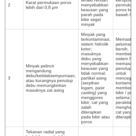
terlalu rendah
keropos
Karat permukaan poros
2
menyebabkan
permukaa
lebih dari 0,8 μm
keausan yang
poros ke
parah pada
bawah 0,
bibir segel
minyak
Minyak yang
terkontaminasi,
Memastik
sistem hidrolik
pelumasa
kotor;
bersih,
masuknya
membersi
debu yang
sistem hidr
menyebabkan
memasan
Minyak pelincir
keausan yang
penutup d
mengandung
tidak normal;
untuk
debu/ketidaksempurnaan,
3
partikel asing
mencegah
atau kurangnya penutup
(serpihan
kontaminas
debu memungkinkan
logam, pasir
membersi
masuknya zat asing
casting) yang
bibir / por
menggores
selama
bibir; cat yang
perakitan 
salah
menghapu
diterapkan
cat yang s
pada bibir atau
diterapkan
poros
Tekanan radial yang