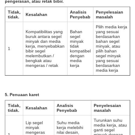
pengerasan, atau retak bibir.
Tidak,
Analisis
Penyelesaian
Kesalahan
tidak.
Penyebab
masalah
Pilih media kerja
Kompatibilitas yang
Bahan
yang sesuai
buruk antara segel
segel
berdasarkan
minyak dan media
minyak
bahan segel
kerja, menyebabkan
tidak
minyak, atau
1
bibir segel
kompatibel
pilih bahan
melembutkan /
dengan
segel minyak
bengkak atau
media
yang sesuai
mengeras / retak
kerja
berdasarkan
media kerja
5. Penuaan karet
Tidak,
Analisis
Penyelesaian
Kesalahan
tidak.
Penyebab
masalah
Turunkan suhu
Lip segel
Suhu media
media kerja, atau
minyak
kerja melebihi
ganti segel
mengeras
nilai desain,
1
minyak dengan