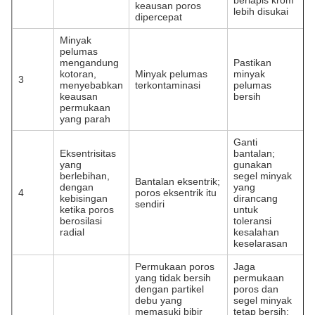
berlapis krom
keausan poros
lebih disukai
dipercepat
Minyak
pelumas
mengandung
Pastikan
kotoran,
Minyak pelumas
minyak
3
menyebabkan
terkontaminasi
pelumas
keausan
bersih
permukaan
yang parah
Ganti
Eksentrisitas
bantalan;
yang
gunakan
berlebihan,
segel minyak
Bantalan eksentrik;
dengan
yang
4
poros eksentrik itu
kebisingan
dirancang
sendiri
ketika poros
untuk
berosilasi
toleransi
radial
kesalahan
keselarasan
Permukaan poros
Jaga
yang tidak bersih
permukaan
dengan partikel
poros dan
debu yang
segel minyak
memasuki bibir
tetap bersih;