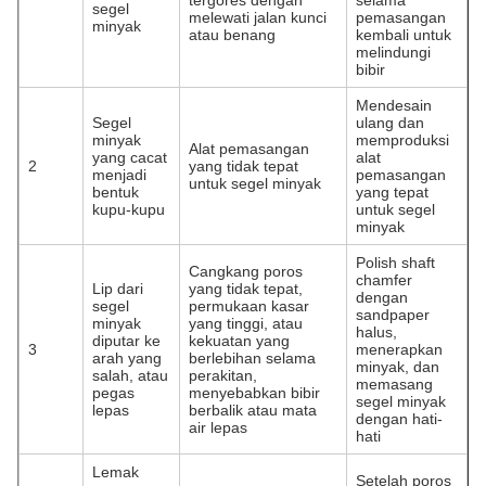
tergores dengan
selama
segel
melewati jalan kunci
pemasangan
minyak
atau benang
kembali untuk
melindungi
bibir
Mendesain
Segel
ulang dan
minyak
memproduksi
Alat pemasangan
yang cacat
alat
2
yang tidak tepat
menjadi
pemasangan
untuk segel minyak
bentuk
yang tepat
kupu-kupu
untuk segel
minyak
Polish shaft
Cangkang poros
chamfer
Lip dari
yang tidak tepat,
dengan
segel
permukaan kasar
sandpaper
minyak
yang tinggi, atau
halus,
diputar ke
kekuatan yang
3
menerapkan
arah yang
berlebihan selama
minyak, dan
salah, atau
perakitan,
memasang
pegas
menyebabkan bibir
segel minyak
lepas
berbalik atau mata
dengan hati-
air lepas
hati
Lemak
Setelah poros