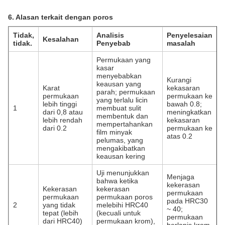
6. Alasan terkait dengan poros
Tidak,
Analisis
Penyelesaian
Kesalahan
tidak.
Penyebab
masalah
Permukaan yang
kasar
menyebabkan
Kurangi
keausan yang
Karat
kekasaran
parah; permukaan
permukaan
permukaan ke
yang terlalu licin
lebih tinggi
bawah 0.8;
1
membuat sulit
dari 0,8 atau
meningkatkan
membentuk dan
lebih rendah
kekasaran
mempertahankan
dari 0.2
permukaan ke
film minyak
atas 0.2
pelumas, yang
mengakibatkan
keausan kering
Uji menunjukkan
Menjaga
bahwa ketika
kekerasan
Kekerasan
kekerasan
permukaan
permukaan
permukaan poros
pada HRC30
2
yang tidak
melebihi HRC40
~ 40;
tepat (lebih
(kecuali untuk
permukaan
dari HRC40)
permukaan krom),