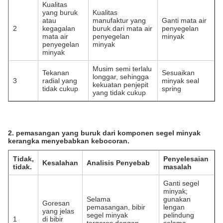
Kualitas
yang buruk
Kualitas
atau
manufaktur yang
Ganti mata air
2
kegagalan
buruk dari mata air
penyegelan
mata air
penyegelan
minyak
penyegelan
minyak
minyak
Musim semi terlalu
Tekanan
Sesuaikan
longgar, sehingga
3
radial yang
minyak seal
kekuatan penjepit
tidak cukup
spring
yang tidak cukup
2. pemasangan yang buruk dari komponen segel minyak
kerangka menyebabkan kebocoran.
Tidak,
Penyelesaian
Kesalahan
Analisis Penyebab
tidak.
masalah
Ganti segel
minyak;
Selama
gunakan
Goresan
pemasangan, bibir
lengan
yang jelas
segel minyak
pelindung
1
di bibir