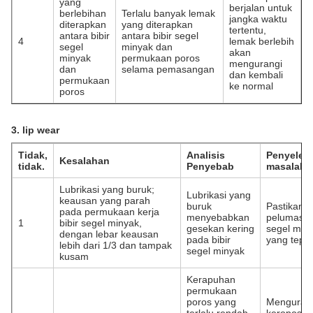
yang
berjalan untuk
berlebihan
Terlalu banyak lemak
jangka waktu
diterapkan
yang diterapkan
tertentu,
antara bibir
antara bibir segel
4
lemak berlebih
segel
minyak dan
akan
minyak
permukaan poros
mengurangi
dan
selama pemasangan
dan kembali
permukaan
ke normal
poros
3. lip wear
Tidak,
Analisis
Penyeles
Kesalahan
tidak.
Penyebab
masalah
Lubrikasi yang buruk;
Lubrikasi yang
keausan yang parah
buruk
Pastikan
pada permukaan kerja
menyebabkan
pelumasa
1
bibir segel minyak,
gesekan kering
segel min
dengan lebar keausan
pada bibir
yang tepat
lebih dari 1/3 dan tampak
segel minyak
kusam
Kerapuhan
permukaan
poros yang
Menguran