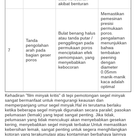
akibat benturan
Memastikan
pemesinan
presisi
permukaan
Bulat benang halus
poros.
atau tanda putar /
pengalaman
Tanda
penggilingan pada
menunjukkan
pengolahan
permukaan poros
bahwa
7
arah pada
menciptakan efek
tembakan
bagian geser
pemompaan, yang
peening
poros
menyebabkan
dengan
kebocoran
diameter
0.05mm
manik-manik
kaca adalah
optimal
Kehadiran "film minyak kritis" di tepi pemotongan segel minyak
sangat bermanfaat untuk mengurangi keausan dan
memperpanjang umur segel minyak.Hal ini terutama berlaku
ketika beberapa segel minyak digunakan secara paralel; pasokan
pelumasan (lemak) yang tepat sangat penting. Jika tidak,
pelumasan yang tidak mencukupi akan menyebabkan gesekan
kering, menyebabkan segel minyak terbakar.Untuk memastikan
kebersihan lemak, sangat penting untuk segera menghilangkan
kotoran yang terakumulasi atau kontaminan berbahaya lainnya