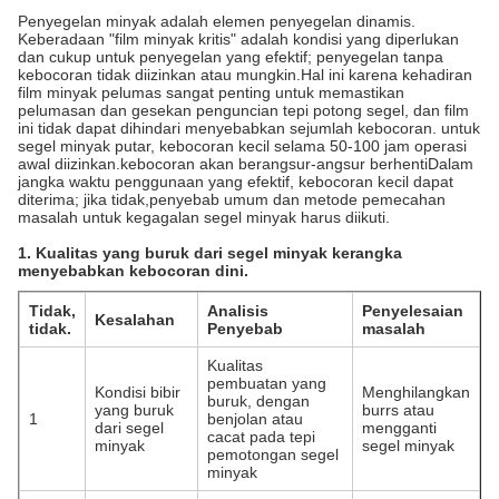
Penyegelan minyak adalah elemen penyegelan dinamis.
Keberadaan "film minyak kritis" adalah kondisi yang diperlukan
dan cukup untuk penyegelan yang efektif; penyegelan tanpa
kebocoran tidak diizinkan atau mungkin.Hal ini karena kehadiran
film minyak pelumas sangat penting untuk memastikan
pelumasan dan gesekan penguncian tepi potong segel, dan film
ini tidak dapat dihindari menyebabkan sejumlah kebocoran. untuk
segel minyak putar, kebocoran kecil selama 50-100 jam operasi
awal diizinkan.kebocoran akan berangsur-angsur berhentiDalam
jangka waktu penggunaan yang efektif, kebocoran kecil dapat
diterima; jika tidak,penyebab umum dan metode pemecahan
masalah untuk kegagalan segel minyak harus diikuti.
1. Kualitas yang buruk dari segel minyak kerangka
menyebabkan kebocoran dini.
Tidak,
Analisis
Penyelesaian
Kesalahan
tidak.
Penyebab
masalah
Kualitas
pembuatan yang
Kondisi bibir
Menghilangkan
buruk, dengan
yang buruk
burrs atau
1
benjolan atau
dari segel
mengganti
cacat pada tepi
minyak
segel minyak
pemotongan segel
minyak