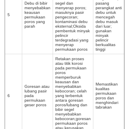
Debu di bibir
segel dan
pasang
menyebabkan
menyerap poros;
perangkat anti
keausan
masuknya pasir
debu untuk
5
permukaan
pengecoran;
mencegah
poros yang
kontaminasi debu
debu masuk
parah
eksternal;Oksida
dari luar;
pembentuk minyak
gunakan
pelincir
minyak
terdegradasi yang
pelincir
menyerap
berkualitas
permukaan poros
tinggi
Retakan proses
atau titik korosi
pada permukaan
poros
memperburuk
keausan dan
Memastikan
Goresan atau
menyebabkan
kualitas
lubang pasir
kebocoran; celah
permukaan
6
pada
yang terbentuk
poros dan
permukaan
antara goresan
menghindari
geser poros
poros/lubang dan
tabrakan
bibir segel
menyebabkan
kebocoran;goresan
permukaan poros
atau kerusakan