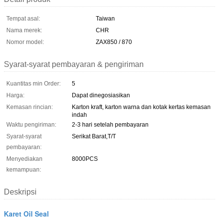
Tempat asal:
Taiwan
Nama merek:
CHR
Nomor model:
ZAX850 / 870
Syarat-syarat pembayaran & pengiriman
Kuantitas min Order:
5
Harga:
Dapat dinegosiasikan
Kemasan rincian:
Karton kraft, karton warna dan kotak kertas kemasan
indah
Waktu pengiriman:
2-3 hari setelah pembayaran
Syarat-syarat
Serikat Barat,T/T
pembayaran:
Menyediakan
8000PCS
kemampuan:
Deskripsi
Karet Oil Seal