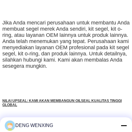
Jika Anda mencari perusahaan untuk membantu Anda
membuat segel merek Anda sendiri, kit segel, kit o-
ring, atau layanan OEM lainnya untuk produk lainnya.
Anda telah menemukan yang tepat. Perusahaan kami
menyediakan layanan OEM profesional pada kit segel
segel, kit o-ring, dan produk lainnya. Untuk detailnya,
silahkan hubungi kami. Kami akan membalas Anda
sesegera mungkin.
NILAI UPSEAL: KAMI AKAN MEMBANGUN OILSEAL KUALITAS TINGGI
GLOBAL
DENG WENXING
segel bibir karet
segel poros karet
segel minyak poros
Tag:
,
,