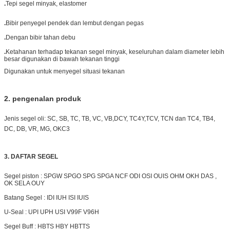
.
Tepi segel minyak, elastomer
.
Bibir penyegel pendek dan lembut dengan pegas
.
Dengan bibir tahan debu
.
Ketahanan terhadap tekanan segel minyak, keseluruhan dalam diameter lebih
besar digunakan di bawah tekanan tinggi
Digunakan untuk menyegel situasi tekanan
2.
pengenalan produk
Jenis segel oli: SC, SB, TC, TB, VC, VB,
DCY, TC4Y,
TCV, TCN dan TC4, TB4,
DC, DB, VR, MG, OKC3
3. DAFTAR SEGEL
Segel piston : SPGW SPGO SPG SPGA NCF ODI OSI OUIS OHM OKH DAS ,
OK SELA OUY
Batang Segel : IDI IUH ISI IUIS
U-Seal : UPI UPH USI V99F V96H
Segel Buff : HBTS HBY HBTTS