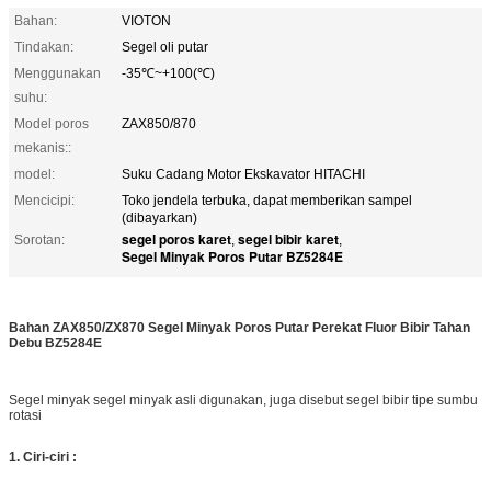
Bahan:
VIOTON
Tindakan:
Segel oli putar
Menggunakan
-35℃~+100(℃)
suhu:
Model poros
ZAX850/870
mekanis::
model:
Suku Cadang Motor Ekskavator HITACHI
Mencicipi:
Toko jendela terbuka, dapat memberikan sampel
(dibayarkan)
segel poros karet
segel bibir karet
Sorotan:
,
,
Segel Minyak Poros Putar BZ5284E
Bahan ZAX850/ZX870 Segel Minyak Poros Putar Perekat Fluor Bibir Tahan
Debu BZ5284E
Segel minyak segel minyak asli digunakan, juga disebut segel bibir tipe sumbu
rotasi
1. Ciri-ciri :