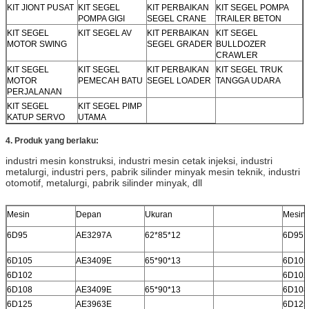
KIT JIONT PUSAT
KIT SEGEL
KIT PERBAIKAN
KIT SEGEL POMPA
POMPA GIGI
SEGEL CRANE
TRAILER BETON
KIT SEGEL
KIT SEGEL AV
KIT PERBAIKAN
KIT SEGEL
MOTOR SWING
SEGEL GRADER
BULLDOZER
CRAWLER
KIT SEGEL
KIT SEGEL
KIT PERBAIKAN
KIT SEGEL TRUK
MOTOR
PEMECAH BATU
SEGEL LOADER
TANGGA UDARA
PERJALANAN
KIT SEGEL
KIT SEGEL PIMP
KATUP SERVO
UTAMA
4. Produk yang berlaku:
industri mesin konstruksi, industri mesin cetak injeksi, industri
metalurgi, industri pers, pabrik silinder minyak mesin teknik, industri
otomotif, metalurgi, pabrik silinder minyak, dll
Mesin
Depan
Ukuran
Mesin
6D95
AE3297A
62*85*12
6D95
6D105
AE3409E
65*90*13
6D105
6D102
6D102
6D108
AE3409E
65*90*13
6D108
6D125
AE3963E
6D125