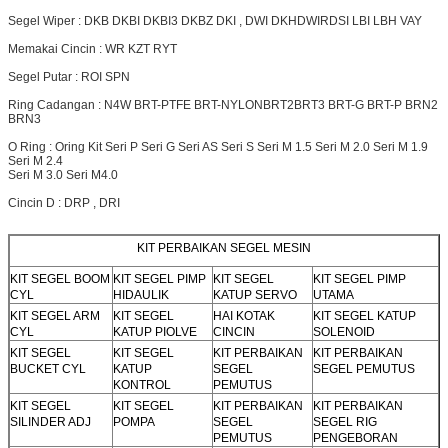
Segel Wiper : DKB DKBI DKBI3 DKBZ DKI , DWI DKH
DWIR
DSI LBI LBH VAY
Memakai Cincin : WR KZT RYT
Segel Putar : ROI SPN
Ring Cadangan : N4W BRT-PTFE BRT-NYLON
BRT2
BRT3 BRT-G BRT-P BRN2
BRN3
O Ring : Oring Kit Seri P Seri G Seri AS Seri S Seri M 1.5 Seri M 2.0 Seri M 1.9
Seri M 2.4
Seri M 3.0 Seri M4.0
Cincin D : DRP , DRI
KIT PERBAIKAN SEGEL MESIN
KIT SEGEL BOOM
KIT SEGEL PIMP
KIT SEGEL
KIT SEGEL PIMP
CYL
HIDAULIK
KATUP SERVO
UTAMA
KIT SEGEL ARM
KIT SEGEL
HAI KOTAK
KIT SEGEL KATUP
CYL
KATUP PIOLVE
CINCIN
SOLENOID
KIT SEGEL
KIT SEGEL
KIT PERBAIKAN
KIT PERBAIKAN
BUCKET CYL
KATUP
SEGEL
SEGEL PEMUTUS
KONTROL
PEMUTUS
KIT SEGEL
KIT SEGEL
KIT PERBAIKAN
KIT PERBAIKAN
SILINDER ADJ
POMPA
SEGEL
SEGEL RIG
PEMUTUS
PENGEBORAN