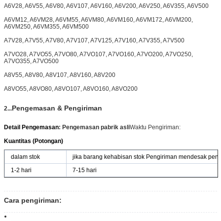
A6V28, A6V55, A6V80, A6V107, A6V160, A6V200, A6V250, A6V355, A6V500
A6VM12, A6VM28, A6VM55, A6VM80, A6VM160, A6VM172, A6VM200,
A6VM250, A6VM355, A6VM500
A7V28, A7V55, A7V80, A7V107, A7V125, A7V160, A7V355, A7V500
A7VO28, A7VO55, A7VO80, A7VO107, A7VO160, A7VO200, A7VO250,
A7VO355, A7VO500
A8V55, A8V80, A8V107, A8V160, A8V200
A8VO55, A8VO80, A8VO107, A8VO160, A8VO200
Pengemasan & Pengiriman
2...
Detail Pengemasan
: Pengemasan pabrik asli
Waktu Pengiriman:
Kuantitas (Potongan)
dalam stok
jika barang kehabisan stok Pengiriman mendesak peng
1-2 hari
7-15 hari
Cara pengiriman: