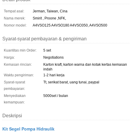
Tempat asal:
Jerman, Taiwan, Cina
Nama merek:
Smirit , Proone ,NFK,
Nomor model:
A4VSO125 A4VSO180 A4VSO350, A4VSO500
Syarat-syarat pembayaran & pengiriman
Kuantitas min Order:
5 set
Harga:
Negotiations
Kemasan rincian:
Karton kraft, karton warna dan kotak kertas kemasan
indah
Waktu pengiriman:
1-2 hari kerja
Syarat-syarat
Tt, serikat barat, uang tunai, paypal
pembayaran:
Menyediakan
5000set / bulan
kemampuan:
Deskripsi
Kit Segel Pompa Hidraulik