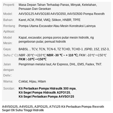
Properti:
Masa Depan Tahan Terhadap Panas, Minyak, Kelelahan,
Penuaan Dan Gesekan
Model:
A4VSO125 A4VSO180 A4VSO350, A4VSO500 Pompa Rexroth
Bahan:
Karet, ACM, FKM, VMQ, Silikon, HNBR, TPFE
Rentang
Pompa Utama Excavator Atau Mesin Konstruksi Lainnya
Aplikasi:
Model
Kapal, excavator, pompa poros putar mesin hidrolik, rig
pengeboran putar, pemuat hidrolik
Mesin:
Gaya:
BABSL，TCV, TCN, TCN-6, TZ TCHD, TCHD-1 ,ISPID, 15Z, 15Z-3,
Suhu (° C):
NBR -30℃~+110℃;
NBR -30 ℃ ~ + 110 ℃;
FKM :-10℃~+150℃
FKM :-10℃~+150℃
Jalan
Pengiriman melalui laut, Air Express, DHL, EMS, Fadex, TNT.
dengan
Deliv::
Warna:
Coklat, Hijau, Hitam
Kit Perbaikan Pompa Hidraulik 300 mpa
Sorotan:
,
Kit Segel Pompa Hidraulik A2FO125
,
Kit Segel Perbaikan Pompa A4VSO125
A4VSO125, A4VG125, A2FO125, A7V125 Kit Perbaikan Pompa Rexroth
Segel Oli Suhu Tinggi Hidrolik