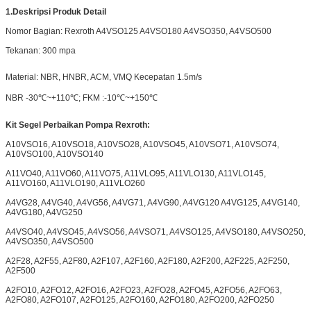
1.
Deskripsi Produk Detail
Nomor Bagian: Rexroth A4VSO125 A4VSO180 A4VSO350, A4VSO500
Tekanan: 300 mpa
Material: NBR, HNBR, ACM, VMQ Kecepatan 1.5m/s
NBR -30℃~+110℃; FKM :-10℃~+150℃
Kit Segel Perbaikan Pompa Rexroth:
A10VSO16, A10VSO18, A10VSO28, A10VSO45, A10VSO71, A10VSO74,
A10VSO100, A10VSO140
A11VO40, A11VO60, A11VO75, A11VLO95, A11VLO130, A11VLO145,
A11VO160, A11VLO190, A11VLO260
A4VG28, A4VG40, A4VG56, A4VG71, A4VG90, A4VG120 A4VG125, A4VG140,
A4VG180, A4VG250
A4VSO40, A4VSO45, A4VSO56, A4VSO71, A4VSO125, A4VSO180, A4VSO250,
A4VSO350, A4VSO500
A2F28, A2F55, A2F80, A2F107, A2F160, A2F180, A2F200, A2F225, A2F250,
A2F500
A2FO10, A2FO12, A2FO16, A2FO23, A2FO28, A2FO45, A2FO56, A2FO63,
A2FO80, A2FO107, A2FO125, A2FO160, A2FO180, A2FO200, A2FO250