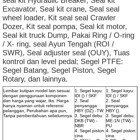
seal kit Hydraulic Breaker, Seal kit
Excavator, Seal kit crane, Seal seal
wheel loader, Kit seal seal Crawler
Dozer, Kit seal pompa, Seal kit motor,
Seal kit truck Dump, Pakai Ring / O-ring
/ X- ring, seal Ayun Tengah (ROI /
SWR), Seal adjuster seal (OUY), Tuas
kontrol dan level pedal;
Segel PTFE:
Segel Batang, Segel Piston, Segel
Rotary, dan lainnya.
Lembar kutipan model lain sesuai
1. Segel kayu:
1. Segel kayu:
dengan penggunaan komponen
IDI () / SKF
IDI () / SKF
dan harga yang wajar, tks. Harga
2. Seal
2. Seal
hanya nyaman untuk referensi
penyangga:
penyangga:
pelanggan, Perubahan apa pun,
HBY (DZ) -TW
HBY ().
Tanpa pemberitahuan sebelumnya.
3. Segel debu:
3. Segel debu:
DKB (TW) -
ME-1N (TW) -
NBR
PU
4. Segel piston:
4. Segel piston:
cina
cina.