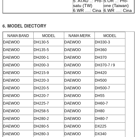
5. ATAU ..: Pro-
5.OR ..: Pro-
satu (TW)
one (Taiwan)
6.WR ....: Cina
6.WR ....: Cina
6. MODEL DIECTORY
NAMA BAND
MODEL
NAMA MERK
MODEL
DAEWOO
DH130-5
DAEWOO
DH330-3
DAEWOO
DH135-5
DAEWOO
DH360
DAEWOO
DH200-1
DAEWOO
DH370
DAEWOO
DH200-3
DAEWOO
DH370-7 / 9
DAEWOO
DH215-9
DAEWOO
DH420
DAEWOO
DH220-3
DAEWOO
DH500
DAEWOO
DH220-5
DAEWOO
DH500-7
DAEWOO
DH220-7
DAEWOO
DH55
DAEWOO
DH225-7
DAEWOO
DH60-7
DAEWOO
DH258-5
DAEWOO
DH80
DAEWOO
DH280-2
DAEWOO
DH80-7
DAEWOO
DH280-5
DAEWOO
DX225
DAEWOO
DH280-3
DAEWOO
DX340