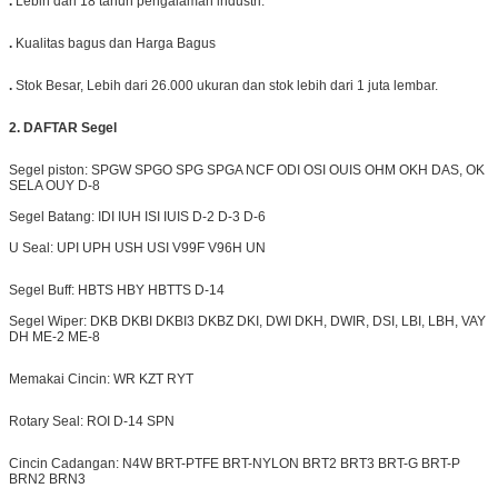
.
Lebih dari 18 tahun pengalaman industri.
.
Kualitas bagus dan Harga Bagus
.
Stok Besar, Lebih dari 26.000 ukuran dan stok lebih dari 1 juta lembar.
2. DAFTAR Segel
Segel piston: SPGW SPGO SPG SPGA NCF ODI OSI OUIS OHM OKH DAS, OK
SELA OUY D-8
Segel Batang: IDI IUH ISI IUIS D-2 D-3 D-6
U Seal: UPI UPH USH USI V99F V96H UN
Segel Buff: HBTS HBY HBTTS D-14
Segel Wiper: DKB DKBI DKBI3 DKBZ DKI, DWI DKH,
DWIR,
DSI, LBI, LBH, VAY
DH ME-2 ME-8
Memakai Cincin: WR KZT RYT
Rotary Seal: ROI D-14 SPN
Cincin Cadangan: N4W BRT-PTFE BRT-NYLON
BRT2
BRT3 BRT-G BRT-P
BRN2 BRN3