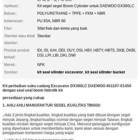
Aplikasi::
Kit segel segel Boom Cylinder untuk DAEWOO DX380LC
Bahan::
POLYURETHANE + TPFE + FKM + NBR
Kekerasan:
PU 93A, NBR 90
Fitur:
Sifat fisik dan kimia yang baik
Standar atau tidak
Standar
standar::
Produk-produk
IDI, ISI, IUH, ODI, OUY, OSI, HBY, HBTY, HBTS, DKB, DKBI,
DSI, LPI, LBI, DKI, DWI
terkait::
Merek::
NFK
kit seal silinder excavator
kit seal silinder bucket
Sorotan:
,
Kit perbaikan suku cadang Excavator DX380LC DAEWOO 401107-01450
dengan seal seal boom hidrolik kit
persediaan yang cukup
1. AHLI AHLI MANUFAKTUR SEGEL KUALITAS TINGGI:
.
Ada 3 jenis tingkat kualitas, tingkat kualitas yang baik dibuat dengan segel
minyak Jepang, tingkat kualitas normal dengan segel minyak Taiwan, tingkat
kualitas rendah dengan segel minyak Cina. Menurut pelanggan konfigurasi
yang diperlukan untuk memberitahu kami, kami akan sesuai dengan
penggunaan komponen harga yang wajar