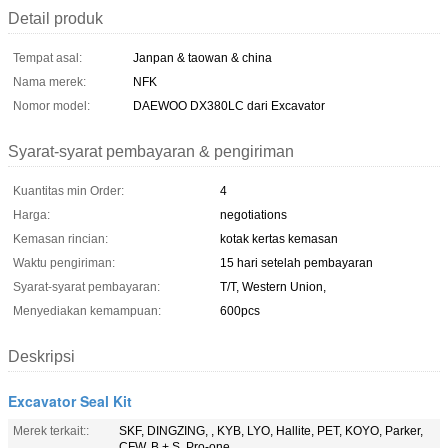
Detail produk
Tempat asal:
Janpan & taowan & china
Nama merek:
NFK
Nomor model:
DAEWOO DX380LC dari Excavator
Syarat-syarat pembayaran & pengiriman
Kuantitas min Order:
4
Harga:
negotiations
Kemasan rincian:
kotak kertas kemasan
Waktu pengiriman:
15 hari setelah pembayaran
Syarat-syarat pembayaran:
T/T, Western Union,
Menyediakan kemampuan:
600pcs
Deskripsi
Excavator Seal Kit
Merek terkait::
SKF, DINGZING, , KYB, LYO, Hallite, PET, KOYO, Parker,
CFW, B + S, Pro-one