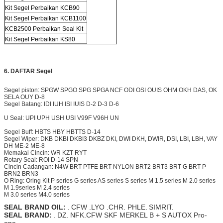
Kit Segel Perbaikan KCB90
Kit Segel Perbaikan KCB1100
KCB2500 Perbaikan Seal Kit
Kit Segel Perbaikan KS80
6. DAFTAR Segel
Segel piston: SPGW SPGO SPG SPGA NCF ODI OSI OUIS OHM OKH DAS, OK
SELA OUY D-8
Segel Batang: IDI IUH ISI IUIS D-2 D-3 D-6
U Seal: UPI UPH USH USI V99F V96H UN
Segel Buff: HBTS HBY HBTTS D-14
Segel Wiper: DKB DKBI DKBI3 DKBZ DKI, DWI DKH,
DWIR,
DSI, LBI, LBH, VAY
DH ME-2 ME-8
Memakai Cincin: WR KZT RYT
Rotary Seal: ROI D-14 SPN
Cincin Cadangan: N4W BRT-PTFE BRT-NYLON
BRT2
BRT3 BRT-G BRT-P
BRN2 BRN3
O Ring: Oring Kit P series G series AS series S series M 1.5 series M 2.0 series
M 1.9series M 2.4 series
M 3.0 series M4.0 series
SEAL BRAND OIL:
.
CFW .LYO .CHR. PHLE.
SIMRIT.
SEAL BRAND:
.
DZ.
NFK.CFW SKF MERKEL B + S AUTOX Pro-
one.