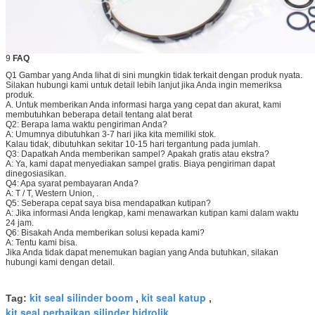
9
FAQ
Q1 Gambar yang Anda lihat di sini mungkin tidak terkait dengan produk nyata.
Silakan hubungi kami untuk detail lebih lanjut jika Anda ingin memeriksa
produk.
A. Untuk memberikan Anda informasi harga yang cepat dan akurat, kami
membutuhkan beberapa detail tentang alat berat
Q2: Berapa lama waktu pengiriman Anda?
A: Umumnya dibutuhkan 3-7 hari jika kita memiliki stok.
Kalau tidak, dibutuhkan sekitar 10-15 hari tergantung pada jumlah.
Q3: Dapatkah Anda memberikan sampel?
Apakah gratis atau ekstra?
A: Ya, kami dapat menyediakan sampel gratis.
Biaya pengiriman dapat
dinegosiasikan.
Q4: Apa syarat pembayaran Anda?
A:
T / T, Western Union, .
Q5: Seberapa cepat saya bisa mendapatkan kutipan?
A: Jika informasi Anda lengkap, kami menawarkan kutipan kami dalam waktu
24 jam.
Q6: Bisakah Anda memberikan solusi kepada kami?
A: Tentu kami bisa.
Jika Anda tidak dapat menemukan bagian yang Anda butuhkan, silakan
hubungi kami dengan detail.
kit seal silinder boom
kit seal katup
Tag:
,
,
kit seal perbaikan silinder hidrolik