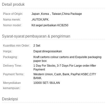
Detail produk
Place of Origin:
Japan ,Korea，Taiwan,China Package
Nama merek:
,AUTOX,NFK.
Nomor model:
Kit segel perbaikan KCB250
Syarat-syarat pembayaran & pengiriman
Kuantitas min Order:
2 Set
Harga:
Dapat dinegosiasikan
Packaging:
Kraft cartons colour cartons and Exquisite packaging
paper box
Delivery Time:
1 Day For Stocks, 3-7 Days For Large order After
Payment
Payment Terms:
Western Union, Cash, Bank, PayPal.HSBC,CITY
BANK.
Menyediakan
10000 SET / BULAN
kemampuan:
Deskripsi