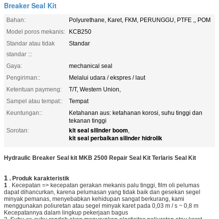
Breaker Seal Kit
Bahan:
Polyurethane, Karet, FKM, PERUNGGU, PTFE ,, POM
Model poros mekanis:
KCB250
Standar atau tidak
Standar
standar :::
Gaya:
mechanical seal
Pengiriman::
Melalui udara / ekspres / laut
Ketentuan paymeng:
T/T, Western Union,
Sampel atau tempat::
Tempat
Keuntungan::
Ketahanan aus: ketahanan korosi, suhu tinggi dan
tekanan tinggi
kit seal silinder boom
Sorotan:
,
kit seal perbaikan silinder hidrolik
Hydraulic Breaker Seal kit MKB 2500 Repair Seal Kit Terlaris Seal Kit
1
.
Produk
karakteristik
1
. Kecepatan => kecepatan gerakan mekanis palu tinggi, film oli pelumas
dapat dihancurkan, karena pelumasan yang tidak baik dan gesekan segel
minyak pemanas, menyebabkan kehidupan sangat berkurang, kami
menggunakan poliuretan atau segel minyak karet pada 0,03 m / s ~ 0,8 m
Kecepatannya dalam lingkup pekerjaan bagus