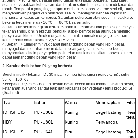
2. Suhu => suhu rendah akan menurunkan elastisitas poliuretan atau karet
seal, menyebabkan kebocoran, dan bahkan seluruh oil seal menjadi keras dan
rapuh. Temperatur yang tinggi dapat membuat ekspansi volume seal oli, lunak,
menyebabkan pergerakan resistensi seal oli meningkat dengan cepat dan
mengurangi kapasitas kompresi. Sarankan poliuretan atau segel minyak karet
bekerja terus menerus - 10 ℃ ~ + 80 ℃ kisaran suhu.
3. Harus => pertimbangkan ketika tekanan = "deformasi kompresi segel minyak
tekanan tinggi, cincin ekstrusi penolak, aspek pemrosesan alur juga memiliki
persyaratan khusus. Untuk menyatukan lemak amoniak menyegel tekanan
kerja terbaik dalam kisaran 2,5 ~ 31,5 MPa.
4. Beban => Silinder minyak dapat menanggung beban yang lebih besar,
menyegel dan menahan cincin dalam peran yang sama sekali berbeda,
menyarankan cincin penyegelan poliuretan untuk memastikan bahwa silinder
dapat menanggung beban yang lebih besar
2. Karakteristik bahan PU yang berbeda
Segel minyak / tekanan IDI: 30 mpa / 70 mpa (plus cincin pendukung) / suhu: -
35 ℃ ~ 100 ℃ /
Kecepatan: 0,5 m / s / bagian desain besar, cocok untuk tekanan kisaran besar,
ketahanan aus yang sangat baik dan kapasitas penyegelan / jenis produk: ISI
(Seal rod)
Tye
Bahan
Warna
Menerapkan
Fitur
IDI ISI IUIS
PU -U801
Kuning
Segel batang
Resis
tekan
HBY
PU -U801
Kuning
Penyangga
IDI ISI IUS
PU -U641
Biru
Segel batang
Tahan
tinggi