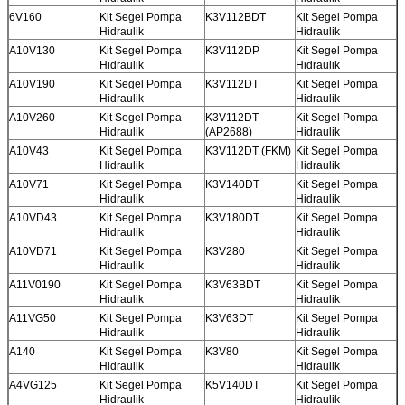
6V160
Kit Segel Pompa
K3V112BDT
Kit Segel Pompa
Hidraulik
Hidraulik
A10V130
Kit Segel Pompa
K3V112DP
Kit Segel Pompa
Hidraulik
Hidraulik
A10V190
Kit Segel Pompa
K3V112DT
Kit Segel Pompa
Hidraulik
Hidraulik
A10V260
Kit Segel Pompa
K3V112DT
Kit Segel Pompa
Hidraulik
(AP2688)
Hidraulik
A10V43
Kit Segel Pompa
K3V112DT (FKM)
Kit Segel Pompa
Hidraulik
Hidraulik
A10V71
Kit Segel Pompa
K3V140DT
Kit Segel Pompa
Hidraulik
Hidraulik
A10VD43
Kit Segel Pompa
K3V180DT
Kit Segel Pompa
Hidraulik
Hidraulik
A10VD71
Kit Segel Pompa
K3V280
Kit Segel Pompa
Hidraulik
Hidraulik
A11V0190
Kit Segel Pompa
K3V63BDT
Kit Segel Pompa
Hidraulik
Hidraulik
A11VG50
Kit Segel Pompa
K3V63DT
Kit Segel Pompa
Hidraulik
Hidraulik
A140
Kit Segel Pompa
K3V80
Kit Segel Pompa
Hidraulik
Hidraulik
A4VG125
Kit Segel Pompa
K5V140DT
Kit Segel Pompa
Hidraulik
Hidraulik