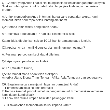
Q1 Gambar yang Anda lihat di sini mungkin tidak terkait dengan produk nyata.
Silakan hubungi kami untuk detail lebih lanjut jika Anda ingin memeriksa
produk.
A. Untuk memberikan Anda informasi harga yang cepat dan akurat, kami
membutuhkan beberapa detail tentang alat berat
Q2: Berapa lama waktu pengiriman Anda?
A: Umumnya dibutuhkan 3-7 hari jika kita memiliki stok.
Kalau tidak, dibutuhkan sekitar 10-15 hari tergantung pada jumlah.
Q3: Apakah Anda memiliki persyaratan minimum pemesanan?
A: Pesanan percobaan kecil dapat diterima.
Q4: Apa syarat pembayaran Anda?
A:
T / T, Western Union, .
Q5:
Ke tempat mana Anda telah diekspor?
Amerika Utara, Eropa, Timur Tengah, Afrika, Asia Tenggara dan sebagainya.
Q6:
Bagaimana cara menjamin layanan purna jual Anda?
1. Pemeriksaan ketat selama produksi
2. Periksa kembali produk sebelum pengiriman untuk memastikan kemasan
kami dalam kondisi baik
3. Lacak dan terima umpan balik dari pelanggan kami
T7: Bisakah Anda memberikan solusi kepada kami?