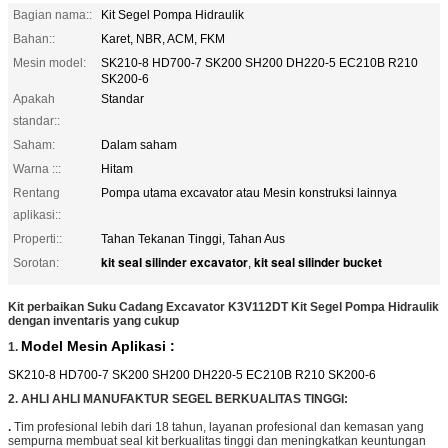
Bagian nama::
Kit Segel Pompa Hidraulik
Bahan::
Karet, NBR, ACM, FKM
Mesin model:
SK210-8 HD700-7 SK200 SH200 DH220-5 EC210B R210
SK200-6
Apakah
Standar
standar::
Saham:
Dalam saham
Warna :::
Hitam
Rentang
Pompa utama excavator atau Mesin konstruksi lainnya
aplikasi::
Properti::
Tahan Tekanan Tinggi, Tahan Aus
kit seal silinder excavator
kit seal silinder bucket
Sorotan:
,
Kit perbaikan Suku Cadang Excavator K3V112DT Kit Segel Pompa Hidraulik
dengan inventaris yang cukup
Model Mesin
Aplikasi
:
1.
SK210-8 HD700-7 SK200 SH200 DH220-5 EC210B R210 SK200-6
2. AHLI AHLI MANUFAKTUR SEGEL BERKUALITAS TINGGI:
.
Tim profesional lebih dari 18 tahun, layanan profesional dan kemasan yang
sempurna membuat seal kit berkualitas tinggi dan meningkatkan keuntungan