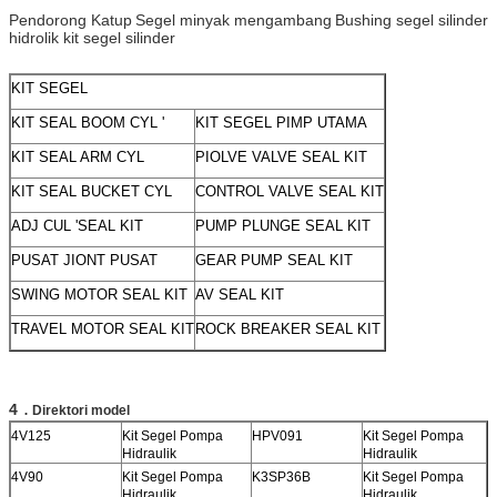
Pendorong Katup
Segel minyak mengambang
Bushing segel silinder
hidrolik kit segel silinder
KIT SEGEL
KIT SEAL BOOM CYL '
KIT SEGEL PIMP UTAMA
KIT SEAL ARM CYL
PIOLVE VALVE SEAL KIT
KIT SEAL BUCKET CYL
CONTROL VALVE SEAL KIT
ADJ CUL 'SEAL KIT
PUMP PLUNGE SEAL KIT
PUSAT JIONT PUSAT
GEAR PUMP SEAL KIT
SWING MOTOR SEAL KIT
AV SEAL KIT
TRAVEL MOTOR SEAL KIT
ROCK BREAKER SEAL KIT
.
4
Direktori model
4V125
Kit Segel Pompa
HPV091
Kit Segel Pompa
Hidraulik
Hidraulik
4V90
Kit Segel Pompa
K3SP36B
Kit Segel Pompa
Hidraulik
Hidraulik