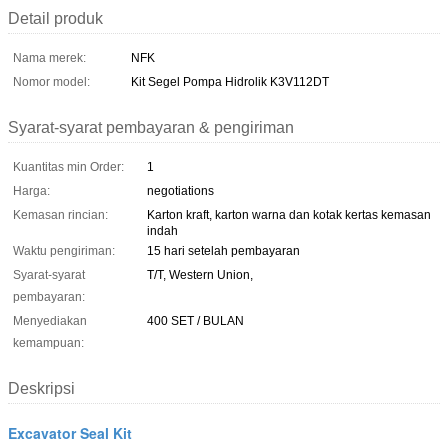
Detail produk
Nama merek:
NFK
Nomor model:
Kit Segel Pompa Hidrolik K3V112DT
Syarat-syarat pembayaran & pengiriman
Kuantitas min Order:
1
Harga:
negotiations
Kemasan rincian:
Karton kraft, karton warna dan kotak kertas kemasan
indah
Waktu pengiriman:
15 hari setelah pembayaran
Syarat-syarat
T/T, Western Union,
pembayaran:
Menyediakan
400 SET / BULAN
kemampuan:
Deskripsi
Excavator Seal Kit