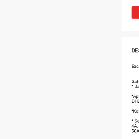
DE
Exc
Sat
* B
*
Ap
DH2
*
Ko
*
Se
4A,
50A