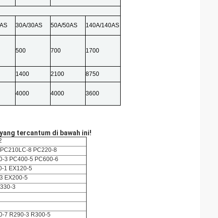
5AS
30A/30AS
50A/50AS
140A/140AS
500
700
1700
1400
2100
8750
4000
4000
3600
ang tercantum di bawah ini!
2
 PC210LC-8 PC220-8
0-3 PC400-5 PC600-6
0-1 EX120-5
3 EX200-5
330-3
0-7 R290-3 R300-5