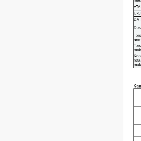
mak
ATA
Uku
DAT
Desk
Tors
nom
Tors
mak
Kec
rota
mak
Kam