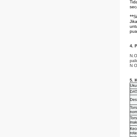
Tid
sec
**
S
Jik
unt
pua
4. 
N.O
pal
N O
5. 
Uku
DAT
Desk
Tors
nom
Tors
mak
Kec
rota