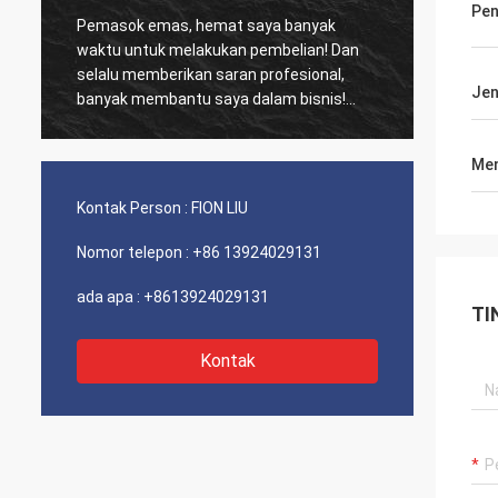
Pe
Pemasok emas, hemat saya banyak
Pelanggan lam
waktu untuk melakukan pembelian! Dan
biasa, Produk 
selalu memberikan saran profesional,
kinerja biaya luar biasa. 
Jen
banyak membantu saya dalam bisnis!
dan servis ya
Terima kasih! Semuanya dalam urutan
sarankan Layak
terbaik, barang-barang berkualitas baik,
Men
pengiriman cepat dan pelayanan yang
sangat baik saya sarankan. Dapat 5
Kontak Person :
FION LIU
bintang! Produk Anda terlihat bagus dan
berkualitas tinggi dan akan menghubungi
Nomor telepon :
+86 13924029131
perusahaan Anda untuk membeli Lebih
Banyak
ada apa :
+8613924029131
TI
Kontak