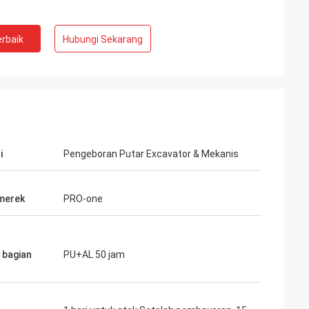
rbaik
Hubungi Sekarang
i
Pengeboran Putar Excavator & Mekanis
merek
PRO-one
bagian
PU+AL 50 jam