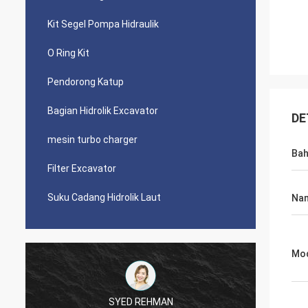
Kit Segel Pompa Hidraulik
O Ring Kit
Pendorong Katup
Bagian Hidrolik Excavator
DE
mesin turbo charger
Ba
Filter Excavator
Suku Cadang Hidrolik Laut
Nam
Mo
SYED REHMAN
Mutak