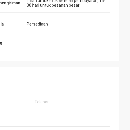
1 hari untuk stok Setelah pembayaran, 15-
pengiriman
30 hari untuk pesanan besar
barang
iki
ia
Persediaan
n.
ng