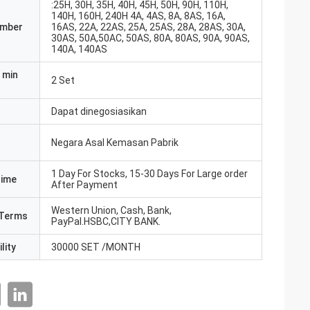
:25H, 30H, 35H, 40H, 45H, 50H, 90H, 110H,
140H, 160H, 240H 4A, 4AS, 8A, 8AS, 16A,
umber
16AS, 22A, 22AS, 25A, 25AS, 28A, 28AS, 30A,
30AS, 50A,50AC, 50AS, 80A, 80AS, 90A, 90AS,
140A, 140AS
 min
2 Set
Dapat dinegosiasikan
Negara Asal Kemasan Pabrik
1 Day For Stocks, 15-30 Days For Large order
Time
After Payment
Western Union, Cash, Bank,
Terms
PayPal.HSBC,CITY BANK.
lity
30000 SET /MONTH