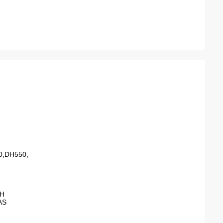
0,DH550,
0H
AS