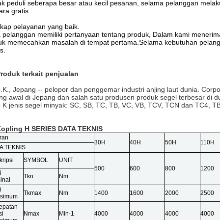
ak peduli seberapa besar atau kecil pesanan, selama pelanggan mel
ara gratis.
ikap pelayanan yang baik.
a pelanggan memiliki pertanyaan tentang produk, Dalam kami meneri
uk memecahkan masalah di tempat pertama.Selama kebutuhan pelang
s.
Produk terkait penjualan
.K., Jepang -- pelopor dan penggemar industri anjing laut dunia. Corp
ing awal di Jepang dan salah satu produsen produk segel terbesar di d
 K jenis segel minyak: SC, SB, TC, TB, VC, VB, TCV, TCN dan TC4, 
Kopling H SERIES DATA TEKNIS
ran
30H
40H
50H
110H
A TEKNIS
ripsi
SYMBOL
UNIT
500
600
800
1200
i
Tkn
Nm
inal
i
Tkmax
Nm
1400
1600
2000
2500
simum
epatan
si
Nmax
Min-1
4000
4000
4000
4000