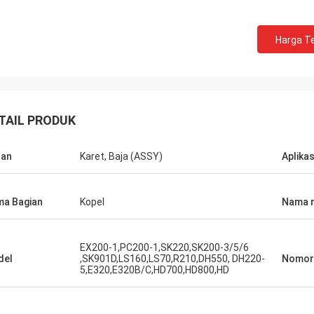
Harga Te
TAIL PRODUK
han
Karet, Baja (ASSY)
Aplikas
a Bagian
Kopel
Nama 
EX200-1,PC200-1,SK220,SK200-3/5/6
del
,SK901D,LS160,LS70,R210,DH550, DH220-
Nomor 
5,E320,E320B/C,HD700,HD800,HD
ilwa Wilson africa
Carlo