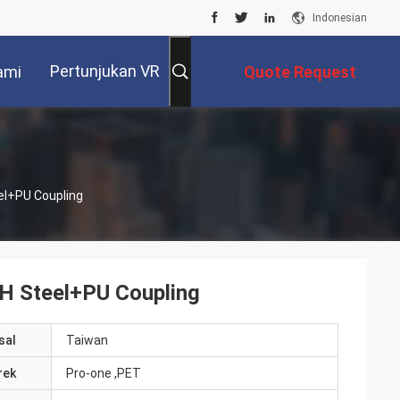
Indonesian
Pertunjukan VR
ami
Quote Request
Suatu
el+PU Coupling
0H Steel+PU Coupling
sal
Taiwan
rek
Pro-one ,PET