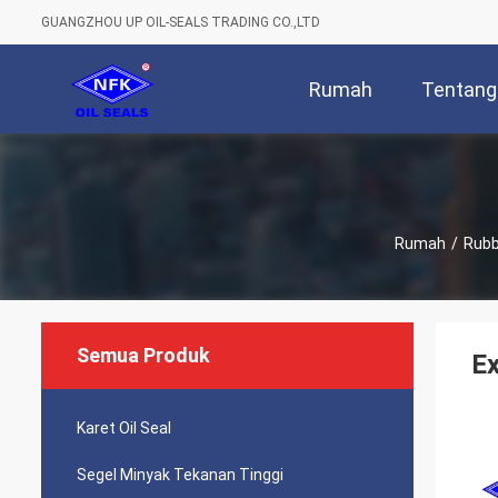
GUANGZHOU UP OIL-SEALS TRADING CO.,LTD
Rumah
Tentang
Rumah
/
Rubb
Semua Produk
Ex
Karet Oil Seal
Segel Minyak Tekanan Tinggi