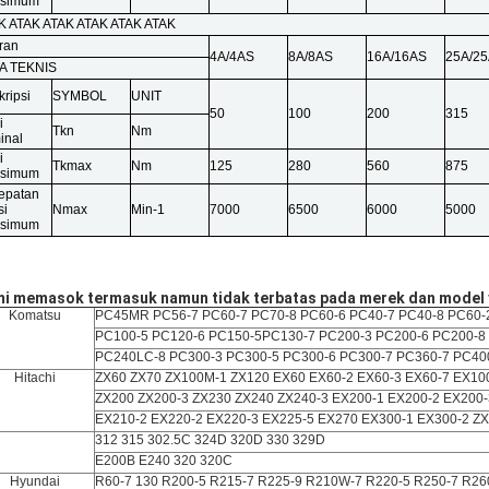
simum
K ATAK ATAK ATAK ATAK ATAK
ran
4A/4AS
8A/8AS
16A/16AS
25A/2
A TEKNIS
ripsi
SYMBOL
UNIT
50
100
200
315
i
Tkn
Nm
inal
i
Tkmax
Nm
125
280
560
875
simum
epatan
si
Nmax
Min-1
7000
6500
6000
5000
simum
i memasok termasuk namun tidak terbatas pada merek dan model y
Komatsu
PC45MR PC56-7 PC60-7 PC70-8 PC60-6 PC40-7 PC40-8 PC60-
PC100-5 PC120-6 PC150-5
PC130-7 PC200-3 PC200-6 PC200-8
PC240LC-8 PC300-3 PC300-5 PC300-6 PC300-7 PC360-7 PC40
Hitachi
ZX60 ZX70 ZX100M-1 ZX120 EX60 EX60-2 EX60-3 EX60-7 EX10
ZX200 ZX200-3 ZX230 ZX240 ZX240-3 EX200-1 EX200-2 EX200-
EX210-2 EX220-2 EX220-3 EX225-5 EX270 EX300-1 EX300-2 ZX
312 315 302.5C 324D 320D 330 329D
E200B E240 320 320C
Hyundai
R60-7 130 R200-5 R215-7 R225-9 R210W-7 R220-5 R250-7 R26