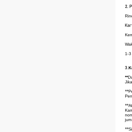
2. 
Rin
Kar
Kem
Wak
1-3
3.
K
**
Da
Jik
**
P
Pen
**
A
Kam
nom
jum
**
S