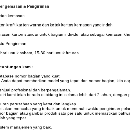
Pengemasan & Pengiriman
cian kemasan
ton kraft karton warna dan kotak kertas kemasan yang indah
asan karton standar untuk bagian individu, atau sebagai kemasan kh
tu Pengiriman
 hari untuk saham, 15-30 hari untuk futures
euntungan kami:
tabase nomor bagian yang kuat.
a Anda dapat memberikan model yang tepat dan nomor bagian, kita da
enjual profesional dan berpengalaman.
diri kami telah berada di bidang ini selama lebih dari 7 tahun, denga
turan perusahaan yang ketat dan lengkap.
i akan mencoba yang terbaik untuk memenuhi waktu pengiriman pelang
or bagian atau gambar produk satu per satu,untuk memastikan bahwa 
lah yang tepat.
istem manajemen yang baik.