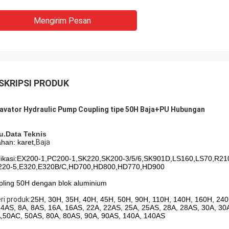
Mengirim Pesan
SKRIPSI PRODUK
avator Hydraulic Pump Coupling tipe 50H Baja+PU
Hubungan
u.
Data Teknis
ahan: karet,
Baja
likasi:EX200-1,PC200-1,SK220,SK200-3/5/6,SK901D,LS160,LS70,R21
20-5,E320,E320B/C,HD700,HD800,HD770,HD900
pling 50H dengan blok aluminium
ri produk:
25H, 30H, 35H, 40H, 45H, 50H, 90H, 110H, 140H, 160H, 24
 4AS, 8A, 8AS, 16A, 16AS, 22A, 22AS, 25A, 25AS, 28A, 28AS, 30A, 30
,50AC, 50AS, 80A, 80AS, 90A, 90AS, 140A, 140AS