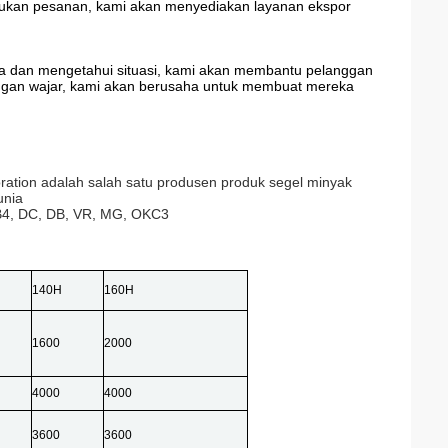
akukan pesanan, kami akan menyediakan layanan ekspor
ma dan mengetahui situasi, kami akan membantu pelanggan
gan wajar, kami akan berusaha untuk membuat mereka
oration adalah salah satu produsen produk segel minyak
unia
TB4, DC, DB, VR, MG, OKC3
140H
160H
1600
2000
4000
4000
3600
3600