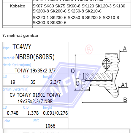
Kobelco
SK07 SK60 SK75 SK60-8 SK120 SK120-3 SK130
SK200-8 SK200-6 SK250-8 SK210-6
SK220-1 SK230-6 SK250-6 SK200-8 SK210-8
SK300-3 SK330-6
Doosan /
DH60-7 DH80-7 DH130 DH215-7 DH215-9 DH220-
Daewoo
5 DH220-2 DH220-3 DH225-7 DH280-3
7. melihat gambar
DH150 DH300 DH330-3 DH300-5 DH420LC-7
DH300-7
EC
EC210BLC EC140BLC EC290B EC360B
210 240
Sumitomo
SH120 SH75 SH100 S280 S280FA S280F2 S281
S340 S265F2
SH200 SH200A3
Kato
HD550 HD450 HD800-7 HD400SEM HD700-2
HD700-5 HD700-7 HD800SD-5 HD900-7
HD820-2 HD820 HD770-1 HD770-2 HD880-1
HD850 HD250 HD400
Merek lain
CLG200 Sunward60 Sunward70
XG820