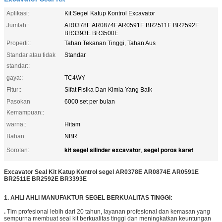
Aplikasi:
Kit Segel Katup Kontrol Excavator
Jumlah::
AR0378E AR0874EAR0591E BR2511E BR2592E
BR3393E BR3500E
Properti::
Tahan Tekanan Tinggi, Tahan Aus
Standar atau tidak
Standar
standar::
gaya::
TC4WY
Fitur::
Sifat Fisika Dan Kimia Yang Baik
Pasokan
6000 set per bulan
Kemampuan::
warna::
Hitam
Bahan:
NBR
kit segel silinder excavator
segel poros karet
Sorotan:
,
Excavator Seal Kit Katup Kontrol segel AR0378E AR0874E AR0591E
BR2511E BR2592E BR3393E
1. AHLI AHLI MANUFAKTUR SEGEL BERKUALITAS TINGGI:
.
Tim profesional lebih dari 20 tahun, layanan profesional dan kemasan yang
sempurna membuat seal kit berkualitas tinggi dan meningkatkan keuntungan