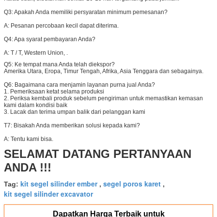
Q3: Apakah Anda memiliki persyaratan minimum pemesanan?
A: Pesanan percobaan kecil dapat diterima.
Q4: Apa syarat pembayaran Anda?
A:
T / T, Western Union, .
Q5:
Ke tempat mana Anda telah diekspor?
Amerika Utara, Eropa, Timur Tengah, Afrika, Asia Tenggara dan sebagainya.
Q6:
Bagaimana cara menjamin layanan purna jual Anda?
1. Pemeriksaan ketat selama produksi
2. Periksa kembali produk sebelum pengiriman untuk memastikan kemasan
kami dalam kondisi baik
3. Lacak dan terima umpan balik dari pelanggan kami
T7: Bisakah Anda memberikan solusi kepada kami?
A: Tentu kami bisa.
SELAMAT DATANG PERTANYAAN
ANDA !!!
kit segel silinder ember
segel poros karet
Tag:
,
,
kit segel silinder excavator
Dapatkan Harga Terbaik untuk