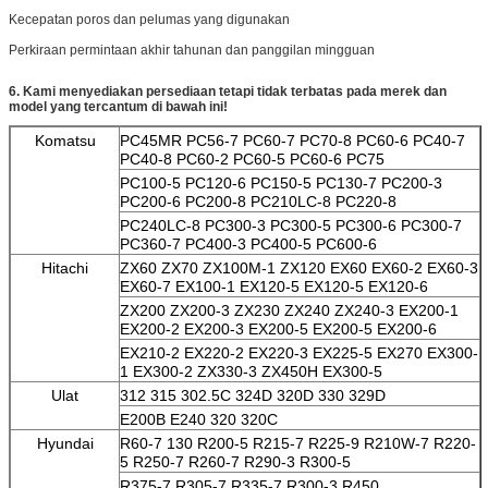
Kecepatan poros dan pelumas yang digunakan
Perkiraan permintaan akhir tahunan dan panggilan mingguan
6. Kami menyediakan persediaan tetapi tidak terbatas pada merek dan
model yang tercantum di bawah ini!
Komatsu
PC45MR PC56-7 PC60-7 PC70-8 PC60-6 PC40-7
PC40-8 PC60-2 PC60-5 PC60-6 PC75
PC100-5 PC120-6 PC150-5 PC130-7 PC200-3
PC200-6 PC200-8 PC210LC-8 PC220-8
PC240LC-8 PC300-3 PC300-5 PC300-6 PC300-7
PC360-7 PC400-3 PC400-5 PC600-6
Hitachi
ZX60 ZX70 ZX100M-1 ZX120 EX60 EX60-2 EX60-3
EX60-7 EX100-1 EX120-5 EX120-5 EX120-6
ZX200 ZX200-3 ZX230 ZX240 ZX240-3 EX200-1
EX200-2 EX200-3 EX200-5 EX200-5 EX200-6
EX210-2 EX220-2 EX220-3 EX225-5 EX270 EX300-
1 EX300-2 ZX330-3 ZX450H EX300-5
Ulat
312 315 302.5C 324D 320D 330 329D
E200B E240 320 320C
Hyundai
R60-7 130 R200-5 R215-7 R225-9 R210W-7 R220-
5 R250-7 R260-7 R290-3 R300-5
R375-7 R305-7 R335-7 R300-3 R450