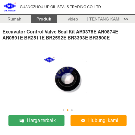
GUANGZHOU UP OIL-SEALS TRADING CO.,LTD
Rumah
Produk
video
TENTANG KAMI
>>
Excavator Control Valve Seal Kit AR0378E AR0874E
AR0591E BR2511E BR2592E BR3393E BR3500E
Harga terbaik
Hubungi kami