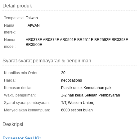
Detail produk
Tempat asal:
Taiwan
Nama
TAIWAN
merek:
Nomor
AR0378E AR0874E AR0591E BR2511E BR2592E BR3393E
BR3500E
model:
Syarat-syarat pembayaran & pengiriman
Kuantitas min Order:
20
Harga:
negotiations
Kemasan rincian:
Plastik untuk Kemudahan pak
Waktu pengiriman:
1-2 hari kerja Setelah Pembayaran
Syarat-syarat pembayaran:
T/T, Western Union,
Menyediakan kemampuan:
6000 set per bulan
Deskripsi
Excavator Seal Kit