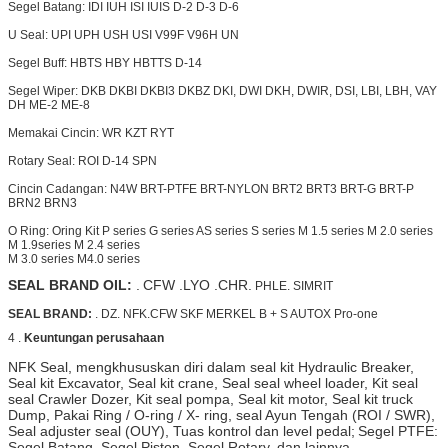
Segel Batang: IDI IUH ISI IUIS D-2 D-3 D-6
U Seal: UPI UPH USH USI V99F V96H UN
Segel Buff: HBTS HBY HBTTS D-14
Segel Wiper: DKB DKBI DKBI3 DKBZ DKI, DWI DKH,
DWIR,
DSI, LBI, LBH, VAY
DH ME-2 ME-8
Memakai Cincin: WR KZT RYT
Rotary Seal: ROI D-14 SPN
Cincin Cadangan: N4W BRT-PTFE BRT-NYLON
BRT2
BRT3 BRT-G BRT-P
BRN2 BRN3
O Ring: Oring Kit P series G series AS series S series M 1.5 series M 2.0 series
M 1.9series M 2.4 series
M 3.0 series M4.0 series
SEAL BRAND OIL:
.
CFW .LYO .CHR.
PHLE.
SIMRIT
SEAL BRAND:
. DZ. NFK.CFW SKF MERKEL B + S AUTOX Pro-one
4
.
Keuntungan perusahaan
NFK Seal, mengkhususkan diri dalam seal kit Hydraulic Breaker,
Seal kit Excavator, Seal kit crane, Seal seal wheel loader, Kit seal
seal Crawler Dozer, Kit seal pompa, Seal kit motor, Seal kit truck
Dump, Pakai Ring / O-ring / X- ring, seal Ayun Tengah (ROI / SWR),
Seal adjuster seal (OUY), Tuas kontrol dan level pedal;
Segel PTFE:
Segel Batang, Segel Piston, Segel Rotary, dan lainnya.