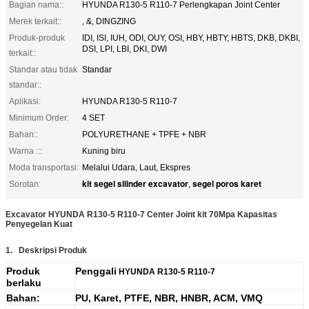
Bagian nama::
HYUNDA R130-5 R110-7 Perlengkapan Joint Center
Merek terkait::
, &, DINGZING
Produk-produk
IDI, ISI, IUH, ODI, OUY, OSI, HBY, HBTY, HBTS, DKB, DKBI,
DSI, LPI, LBI, DKI, DWI
terkait::
Standar atau tidak
Standar
standar::
Aplikasi:
HYUNDA R130-5 R110-7
Minimum Order:
4 SET
Bahan::
POLYURETHANE + TPFE + NBR
Warna :::
Kuning biru
Moda transportasi:
Melalui Udara, Laut, Ekspres
kit segel silinder excavator
segel poros karet
Sorotan:
,
Excavator HYUNDA R130-5 R110-7 Center Joint kit 70Mpa Kapasitas
Penyegelan Kuat
1.
Deskripsi Produk
Produk
Penggali
HYUNDA R130-5 R110-7
berlaku
Bahan:
PU, Karet, PTFE, NBR, HNBR, ACM, VMQ