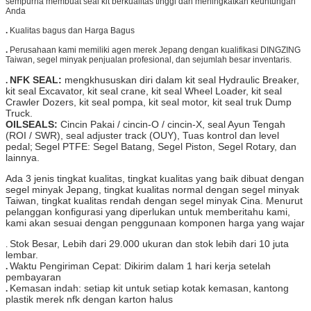
sempurna membuat seal kit berkualitas tinggi dan meningkatkan keuntungan
Anda
.
Kualitas bagus dan Harga Bagus
.
Perusahaan kami memiliki agen merek Jepang dengan kualifikasi DINGZING
Taiwan, segel minyak penjualan profesional, dan sejumlah besar inventaris.
NFK SEAL:
mengkhususkan diri dalam kit seal Hydraulic Breaker,
.
kit seal Excavator, kit seal crane, kit seal Wheel Loader, kit seal
Crawler Dozers, kit seal pompa, kit seal motor, kit seal truk Dump
Truck.
OILSEALS:
Cincin Pakai / cincin-O / cincin-X, seal Ayun Tengah
(ROI / SWR), seal adjuster track (OUY), Tuas kontrol dan level
pedal;
Segel PTFE: Segel Batang, Segel Piston, Segel Rotary, dan
lainnya.
Ada 3 jenis tingkat kualitas, tingkat kualitas yang baik dibuat dengan
segel minyak Jepang, tingkat kualitas normal dengan segel minyak
Taiwan, tingkat kualitas rendah dengan segel minyak Cina. Menurut
pelanggan konfigurasi yang diperlukan untuk memberitahu kami,
kami akan sesuai dengan penggunaan komponen harga yang wajar
Stok Besar, Lebih dari 29.000 ukuran dan stok lebih dari 10 juta
.
lembar.
Waktu Pengiriman Cepat: Dikirim dalam 1 hari kerja setelah
.
pembayaran
Kemasan indah: setiap kit untuk setiap kotak kemasan,
kantong
.
plastik merek nfk dengan karton halus