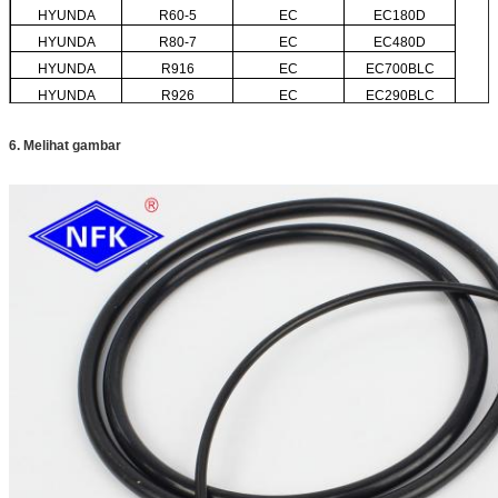
HYUNDA
R60-5
EC
EC180D
HYUNDA
R80-7
EC
EC480D
HYUNDA
R916
EC
EC700BLC
HYUNDA
R926
EC
EC290BLC
6. Melihat gambar