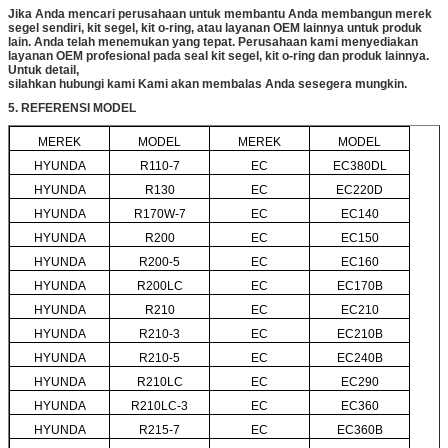
Jika Anda mencari perusahaan untuk membantu Anda membangun merek
segel sendiri, kit segel, kit o-ring, atau layanan OEM lainnya untuk produk
lain.
Anda telah menemukan yang tepat.
Perusahaan kami menyediakan
layanan OEM profesional pada seal kit segel, kit o-ring dan produk lainnya.
Untuk detail,
silahkan hubungi kami
Kami akan membalas Anda sesegera mungkin.
5. REFERENSI MODEL
MEREK
MODEL
MEREK
MODEL
HYUNDA
R110-7
EC
EC380DL
HYUNDA
R130
EC
EC220D
HYUNDA
R170W-7
EC
EC140
HYUNDA
R200
EC
EC150
HYUNDA
R200-5
EC
EC160
HYUNDA
R200LC
EC
EC170B
HYUNDA
R210
EC
EC210
HYUNDA
R210-3
EC
EC210B
HYUNDA
R210-5
EC
EC240B
HYUNDA
R210LC
EC
EC290
HYUNDA
R210LC-3
EC
EC360
HYUNDA
R215-7
EC
EC360B