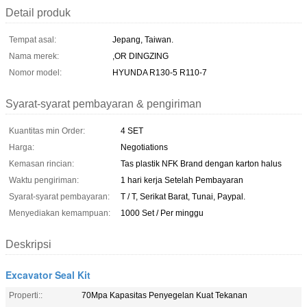
Detail produk
Tempat asal:
Jepang, Taiwan.
Nama merek:
,OR DINGZING
Nomor model:
HYUNDA R130-5 R110-7
Syarat-syarat pembayaran & pengiriman
Kuantitas min Order:
4 SET
Harga:
Negotiations
Kemasan rincian:
Tas plastik NFK Brand dengan karton halus
Waktu pengiriman:
1 hari kerja Setelah Pembayaran
Syarat-syarat pembayaran:
T / T, Serikat Barat, Tunai, Paypal.
Menyediakan kemampuan:
1000 Set / Per minggu
Deskripsi
Excavator Seal Kit
Properti::
70Mpa Kapasitas Penyegelan Kuat Tekanan