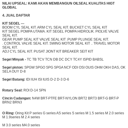
NILAI UPSEAL: KAMI AKAN MEMBANGUN OILSEAL KUALITAS HIGT
GLOBAL
4. JUAL DAFTAR
KIT SEGEL ---
BOOM CYL SEAL KIT. ARM CYL SEAL KIT.
BUCKET CYL SEAL KIT
KIT SEGEL POMPA UTAMA. KIT SEGEL POMPA HIDROLIK. PIOLVE VALVE
SEAL KIT.
GEAR PUMP SEAL KIT
VALVE SEAL KIT .PUMP PLUNGE SEAL KIT.
.
CONTROL VALVE SEAL KIT. SWING MOTOR SEAL KIT .. TRAVEL MOTOR
SEAL KIT.
ADJ CYL SEAL KIT.
PUSAT JIONT KIT
BREAKER SEIT KIT
Segel Minyak -
TC TB TCV TCN DB DC DCY TC4Y ISPID BABSL
Segel piston:
SPGW SPGO SPG SPGA NCF ODI OSI OUIS OHM OKH DAS, OK
SELA OUY D-8
Segel Batang:
IDI IUH ISI IUIS D-2 D-3 D-6
Rotary Seal:
ROI D-14 SPN
Cincin Cadangan:
N4W BRT-PTFE BRT-NYLON
BRT2
BRT3 BRT-G BRT-P
BRN2 BRN3
O Ring:
Oring Kit P series G series AS series S series M 1.5 series M 2.0 series
M 1.9series M 2.4 series
M 3.0 series M4.0 series