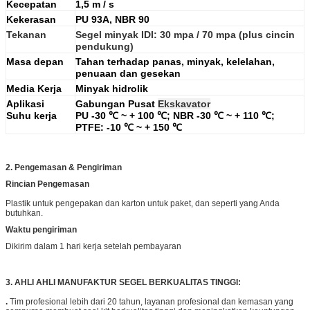
Kecepatan
1,5 m / s
Kekerasan
PU 93A, NBR 90
Tekanan
Segel minyak IDI: 30 mpa / 70 mpa (plus cincin
pendukung)
Masa depan
Tahan terhadap panas, minyak, kelelahan,
penuaan dan gesekan
Media Kerja
Minyak hidrolik
Aplikasi
Gabungan Pusat
Ekskavator
Suhu kerja
PU -30 ℃ ~ + 100 ℃; NBR -30 ℃ ~ + 110 ℃;
PTFE: -10 ℃ ~ + 150 ℃
2. Pengemasan & Pengiriman
Rincian Pengemasan
Plastik untuk pengepakan dan karton untuk paket, dan seperti yang Anda
butuhkan.
Waktu pengiriman
Dikirim dalam 1 hari kerja setelah pembayaran
3. AHLI AHLI MANUFAKTUR SEGEL BERKUALITAS TINGGI:
.
Tim profesional lebih dari 20 tahun, layanan profesional dan kemasan yang