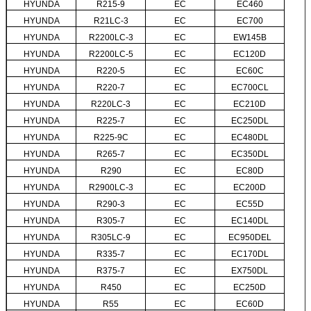
HYUNDA
R215-9
EC
EC460
HYUNDA
R21LC-3
EC
EC700
HYUNDA
R2200LC-3
EC
EW145B
HYUNDA
R2200LC-5
EC
EC120D
HYUNDA
R220-5
EC
EC60C
HYUNDA
R220-7
EC
EC700CL
HYUNDA
R220LC-3
EC
EC210D
HYUNDA
R225-7
EC
EC250DL
HYUNDA
R225-9C
EC
EC480DL
HYUNDA
R265-7
EC
EC350DL
HYUNDA
R290
EC
EC80D
HYUNDA
R2900LC-3
EC
EC200D
HYUNDA
R290-3
EC
EC55D
HYUNDA
R305-7
EC
EC140DL
HYUNDA
R305LC-9
EC
EC950DEL
HYUNDA
R335-7
EC
EC170DL
HYUNDA
R375-7
EC
EX750DL
HYUNDA
R450
EC
EC250D
HYUNDA
R55
EC
EC60D