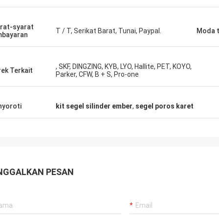
gan lama, semuanya masih seperti
Pemasok yang baik, dan 
 Produk agensi adalah 100% asli,
memberikan saran profe
rat-syarat
T / T, Serikat Barat, Tunai, Paypal.
Moda t
a luar biasa. Pengiriman cepat
berkualitas baik, kita ak
mbayaran
rvis yang sangat bagus Saya
kerjasama panjang di m
an Layak 5 bintang!
, SKF, DINGZING, KYB, LYO, Hallite, PET, KOYO,
ek Terkait
Parker, CFW, B + S, Pro-one
yoroti
kit segel silinder ember
,
segel poros karet
NGGALKAN PESAN