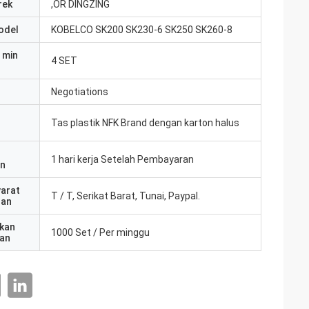
rek
,OR DINGZING
odel
KOBELCO SK200 SK230-6 SK250 SK260-8
 min
4 SET
Negotiations
Tas plastik NFK Brand dengan karton halus
1 hari kerja Setelah Pembayaran
an
yarat
T / T, Serikat Barat, Tunai, Paypal.
ran
kan
1000 Set / Per minggu
an