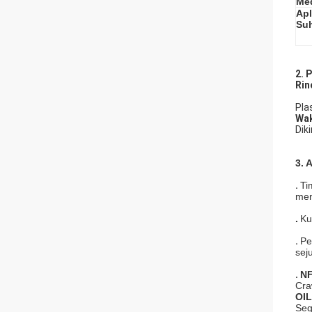
Med
Apl
Suh
2. 
Rin
Pla
Wak
Dik
3.
.
Ti
men
.
Ku
.
Pe
sej
.
NF
Cra
OI
Seg