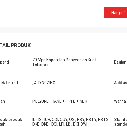
Harga Te
TAIL PRODUK
70 Mpa Kapasitas Penyegelan Kuat
perti
Bagian
Tekanan
ek terkait
, &, DINGZING
Aplikas
han
POLYURETHANE + TPFE + NBR
Warna
duk-produk
IDI, ISI, IUH, ODI, OUY, OSI, HBY, HBTY, HBTS,
Standa
kait
DKB, DKBI, DSI, LPI, LBI, DKI, DWI
standa
Mutakilwa Wilson africa
Carlo