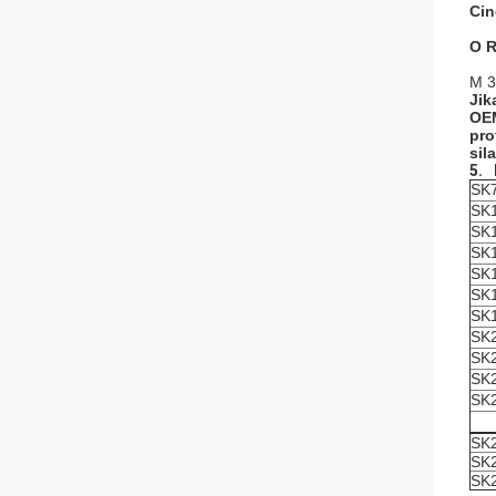
Cin
O R
M 3
Jik
OEM
pro
sil
5.
SK
SK
SK
SK
SK
SK
SK
SK
SK
SK
SK
SK
SK
SK