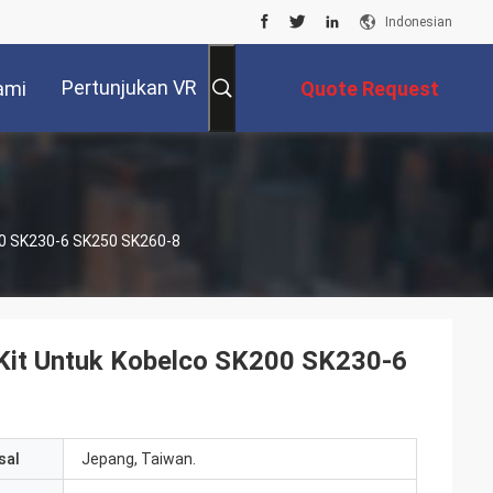
Indonesian
Pertunjukan VR
ami
Quote Request
Suatu
00 SK230-6 SK250 SK260-8
Kit Untuk Kobelco SK200 SK230-6
sal
Jepang, Taiwan.