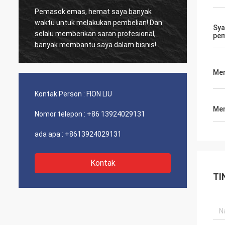
Pemasok emas, hemat saya banyak
Pelang
waktu untuk melakukan pembelian! Dan
biasa,
Sya
selalu memberikan saran profesional,
kinerja biay
pe
banyak membantu saya dalam bisnis!
dan se
Terima kasih! Semuanya dalam urutan
sarank
terbaik, barang-barang berkualitas baik,
Mer
pengiriman cepat dan pelayanan yang
sangat baik saya sarankan. Dapat 5
Kontak Person :
FION LIU
bintang! Produk Anda terlihat bagus dan
Men
berkualitas tinggi dan akan menghubungi
Nomor telepon :
+86 13924029131
perusahaan Anda untuk membeli Lebih
Banyak
ada apa :
+8613924029131
Kontak
TI