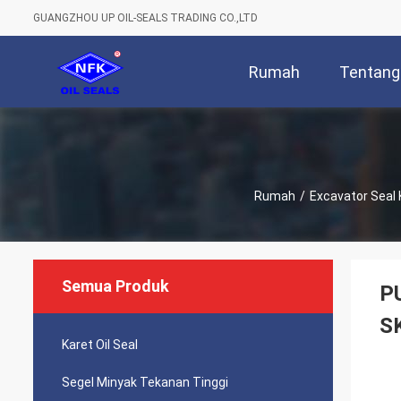
GUANGZHOU UP OIL-SEALS TRADING CO.,LTD
Rumah
Tentang
Rumah
/
Excavator Seal 
Semua Produk
P
S
Karet Oil Seal
Segel Minyak Tekanan Tinggi