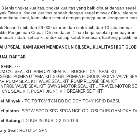
 3 jenis tingkat kualitas, tingkat kualitas yang baik dibuat dengan seg
yak Taiwan, tingkat kualitas rendah dengan segel minyak Cina. Menuru
beritahu kami, kami akan sesuai dengan penggunaan komponen harg
ok Besar, Lebih dari 29.000 ukuran dan stok lebih dari 10 juta lembar.
ktu Pengiriman Cepat: Dikirim dalam 1 hari kerja setelah pembayaran
masan indah: setiap kit untuk setiap kotak kemasan,
kantong plastik m
AI UPSEAL: KAMI AKAN MEMBANGUN OILSEAL KUALITAS HIGT GLO
JUAL DAFTAR
 SEGEL ---
M CYL SEAL KIT. ARM CYL SEAL KIT.
BUCKET CYL SEAL KIT
 SEGEL POMPA UTAMA. KIT SEGEL POMPA HIDROLIK. PIOLVE VALVE SEAL
AR PUMP SEAL KIT
VALVE SEAL KIT .PUMP PLUNGE SEAL KIT.
NTROL VALVE SEAL KIT. SWING MOTOR SEAL KIT .. TRAVEL MOTOR SEA
 CYL SEAL KIT.
PUSAT JIONT KIT
BREAKER SEIT KIT
el Minyak -
TC TB TCV TCN DB DC DCY TC4Y ISPID BABSL
el piston:
SPGW SPGO SPG SPGA NCF ODI OSI OUIS OHM OKH DA
el Batang:
IDI IUH ISI IUIS D-2 D-3 D-6
ary Seal:
ROI D-14 SPN