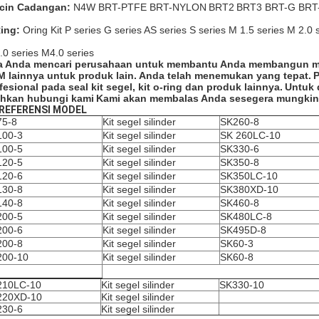
cin Cadangan:
N4W BRT-PTFE BRT-NYLON
BRT2
BRT3 BRT-G BRT
ing:
Oring Kit P series G series AS series S series M 1.5 series M 2.0 
.0 series M4.0 series
a Anda mencari perusahaan untuk membantu Anda membangun merek 
 lainnya untuk produk lain.
Anda telah menemukan yang tepat.
P
fesional pada seal kit segel, kit o-ring dan produk lainnya.
Untuk d
ahkan hubungi kami
Kami akan membalas Anda sesegera mungkin
REFERENSI MODEL
75-8
Kit segel silinder
SK260-8
100-3
Kit segel silinder
SK
260LC-10
100-5
Kit segel silinder
SK330-6
120-5
Kit segel silinder
SK350-8
120-6
Kit segel silinder
SK350LC-10
130-8
Kit segel silinder
SK380XD-10
140-8
Kit segel silinder
SK460-8
200-5
Kit segel silinder
SK480LC-8
200-6
Kit segel silinder
SK495D-8
200-8
Kit segel silinder
SK60-3
200-10
Kit segel silinder
SK60-8
210LC-10
Kit segel silinder
SK330-10
220XD-10
Kit segel silinder
230-6
Kit segel silinder