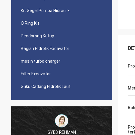
Kit Segel Pompa Hidraulik
O Ring Kit
Pendorong Katup
DE
Bagian Hidrolik Excavator
mesin turbo charger
Pro
Filter Excavator
Suku Cadang Hidrolik Laut
Mer
Ba
Pro
ter
SYED REHMAN