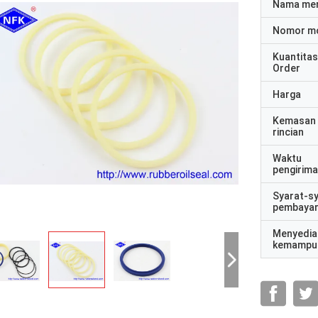
Nama me
Nomor m
Kuantitas
Order
Harga
Kemasan
rincian
Waktu
pengirim
Syarat-s
pembaya
Menyedia
kemampu