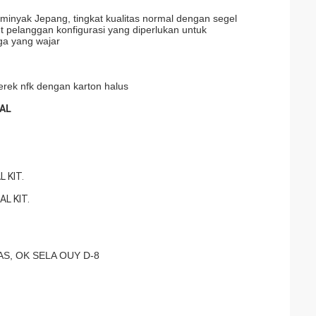
el minyak Jepang, tingkat kualitas normal dengan segel
t pelanggan konfigurasi yang diperlukan untuk
a yang wajar
erek nfk dengan karton halus
BAL
 KIT.
L KIT.
S, OK SELA OUY D-8