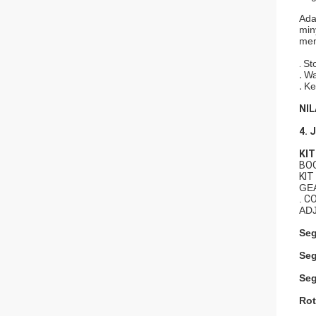
Ada
min
mem
.
St
.
Wa
.
Ke
NIL
4. 
KIT
BOO
KIT
GE
.
CO
ADJ
Seg
Seg
Seg
Rot