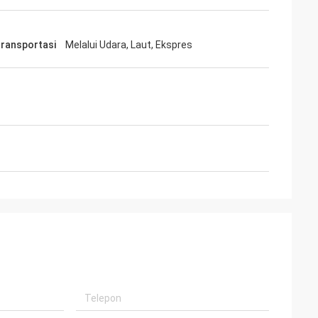
selalu
sional, barang
ransportasi
Melalui Udara, Laut, Ekspres
an memiliki
asa depan.