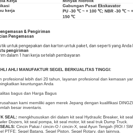
ia Kerja
Minyak hidrolik
ikasi
Gabungan Pusat
Ekskavator
u kerja
PU -30 ℃ ~ + 100 ℃; NBR -30 ℃ ~ 
150 ℃
Pengemasan & Pengiriman
cian Pengemasan
stik untuk pengepakan dan karton untuk paket, dan seperti yang Anda
tu pengiriman
irim dalam 1 hari kerja setelah pembayaran
 AHLI AHLI MANUFAKTUR SEGEL BERKUALITAS TINGGI:
m profesional lebih dari 20 tahun, layanan profesional dan kemasan ya
ingkatkan keuntungan Anda
alitas bagus dan Harga Bagus
rusahaan kami memiliki agen merek Jepang dengan kualifikasi DINGZI
umlah besar inventaris.
K SEAL:
mengkhususkan diri dalam kit seal Hydraulic Breaker, kit seal 
wler Dozers, kit seal pompa, kit seal motor, kit seal truk Dump Truck.
LSEALS:
Cincin Pakai / cincin-O / cincin-X, seal Ayun Tengah (ROI / SW
el PTFE: Segel Batang, Segel Piston, Segel Rotary, dan lainnya.