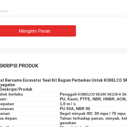
Mengirim Pesan
SKRIPSI PRODUK
at Bersama Excavator Seal Kit Bagian Perbaikan Untuk KOBELCO 
yegelan
Deskripsi Produk
duk berlaku
Penggali
KOBELCO SK200 SK230-6 SK
han:
PU, Karet, PTFE, NBR, HNBR, ACM
cepatan
1,5 m / s
kerasan
PU 93A, NBR 90
kanan
Segel minyak IDI: 30 mpa / 70 mpa
sa depan
Tahan terhadap panas, minyak, ke
gesekan