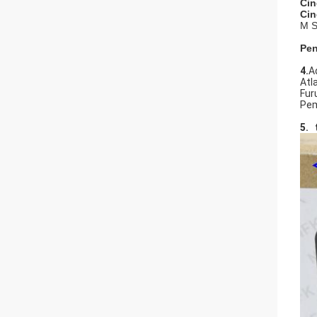
Cin
Cin
M S
Pe
4.
A
Atl
Fur
Pem
5. 