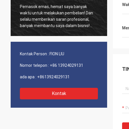
Wak
Pemasok emas, hemat saya banyak
Pelang
waktu untuk melakukan pembelian! Dan
biasa,
selalu memberikan saran profesional,
kinerja biay
banyak membantu saya dalam bisnis!
dan se
Men
Terima kasih! Semuanya dalam urutan
sarank
terbaik, barang-barang berkualitas baik,
pengiriman cepat dan pelayanan yang
sangat baik saya sarankan. Dapat 5
Kontak Person :
FION LIU
bintang! Produk Anda terlihat bagus dan
berkualitas tinggi dan akan menghubungi
Nomor telepon :
+86 13924029131
TI
perusahaan Anda untuk membeli Lebih
Banyak
ada apa :
+8613924029131
Kontak