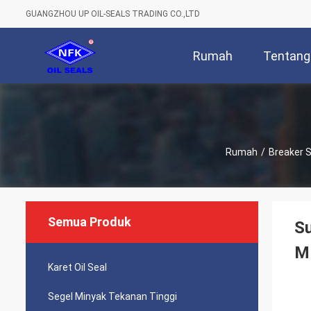
GUANGZHOU UP OIL-SEALS TRADING CO.,LTD
Rumah
Tentang
Rumah
/
Breaker S
Semua Produk
Su
M
Karet Oil Seal
Segel Minyak Tekanan Tinggi