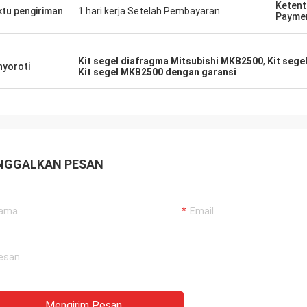
Ketent
tu pengiriman
1 hari kerja Setelah Pembayaran
gan lama, semuanya masih seperti
Pemasok yang baik, dan 
Payme
 Produk agensi adalah 100% asli,
memberikan saran profe
a luar biasa. Pengiriman cepat
berkualitas baik, kita ak
rvis yang sangat bagus Saya
kerjasama panjang di m
Kit segel diafragma Mitsubishi MKB2500
,
Kit sege
yoroti
Kit segel MKB2500 dengan garansi
an Layak 5 bintang!
NGGALKAN PESAN
Mengirim Pesan