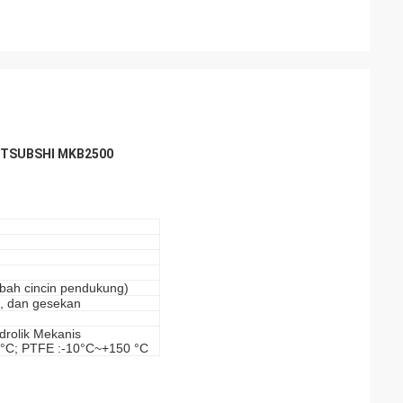
 MITSUBSHI MKB2500
mbah cincin pendukung)
n, dan gesekan
Hidrolik Mekanis
°C; PTFE :-10°C~+150 °C