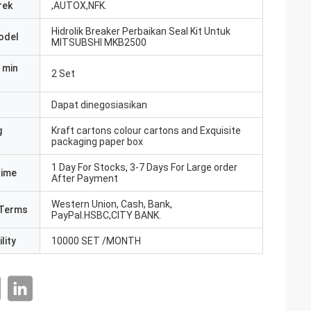
rek
,AUTOX,NFK.
Hidrolik Breaker Perbaikan Seal Kit Untuk
odel
MITSUBSHI MKB2500
 min
2 Set
Dapat dinegosiasikan
g
Kraft cartons colour cartons and Exquisite
packaging paper box
1 Day For Stocks, 3-7 Days For Large order
Time
After Payment
Western Union, Cash, Bank,
Terms
PayPal.HSBC,CITY BANK.
lity
10000 SET /MONTH