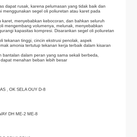
mas dapat rusak, karena pelumasan yang tidak baik dan
menggunakan segel oli poliuretan atau karet pada
au karet, menyebabkan kebocoran, dan bahkan seluruh
el oli mengembang volumenya, melunak, menyebabkan
rangi kapasitas kompresi. Disarankan segel oli poliuretan
i tekanan tinggi, cincin ekstrusi penolak, aspek
mak amonia tertutup tekanan kerja terbaik dalam kisaran
cin bantalan dalam peran yang sama sekali berbeda,
r dapat menahan beban lebih besar
S , OK SELA OUY D-8
 VAY DH ME-2 ME-8