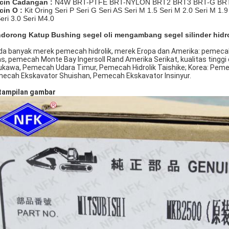
cin Cadangan :
N4W BRT-PTFE BRT-NYLON
BRT2
BRT3 BRT-G BR
cin O :
Kit Oring Seri P Seri G Seri AS Seri M 1.5 Seri M 2.0 Seri M 1.9
eri 3.0 Seri M4.0
ndorong Katup
Bushing segel oli mengambang segel silinder hidrol
da banyak merek pemecah hidrolik, merek Eropa dan Amerika: pemecah h
as, pemecah Monte Bay Ingersoll Rand Amerika Serikat, kualitas tinggi 
ukawa, Pemecah Udara Timur, Pemecah Hidrolik Taishike; Korea: Peme
ecah Ekskavator Shuishan, Pemecah Ekskavator Insinyur.
tampilan gambar