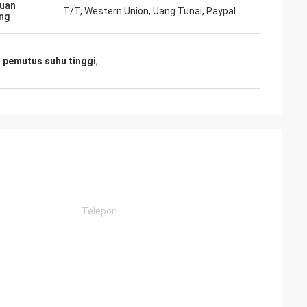
uan
T/T, Western Union, Uang Tunai, Paypal
selalu
ng
sional, barang
an memiliki
asa depan.
l pemutus suhu tinggi
,