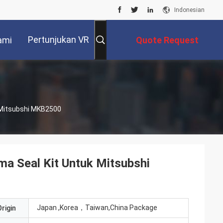
Indonesian
Pertunjukan VR
ami
Quote Request
Suatu
k Mitsubshi MKB2500
ma Seal Kit Untuk Mitsubshi
Japan ,Korea，Taiwan,China Package
rigin