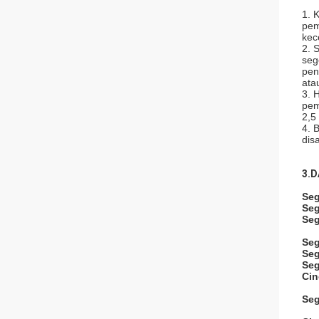
1. 
pem
kec
2. 
seg
pen
ata
3. 
pem
2,5
4. 
dis
3.
D
Seg
Seg
Seg
Seg
Seg
Seg
Cin
Seg