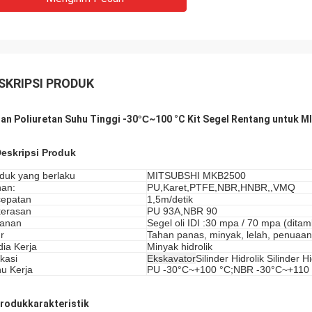
SKRIPSI PRODUK
an Poliuretan Suhu Tinggi -30
°C
~100 °C Kit Segel Rentang untuk
Deskripsi Produk
duk yang berlaku
MITSUBSHI MKB2500
an:
PU,Karet,PTFE,NBR,HNBR,,VMQ
epatan
1,5m/detik
erasan
PU 93A,NBR 90
kanan
Segel oli IDI :30 mpa / 70 mpa (dita
ur
Tahan panas, minyak, lelah, penuaa
ia Kerja
Minyak hidrolik
ikasi
Ekskavator
Silinder Hidrolik Silinder 
u Kerja
PU -30°C~+100 °C;NBR -30°C~+110 
Produk
karakteristik