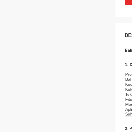
DE
Bah
1. 
Pro
Bah
Kec
Kek
Te
Fit
Med
Apl
Suh
2. 