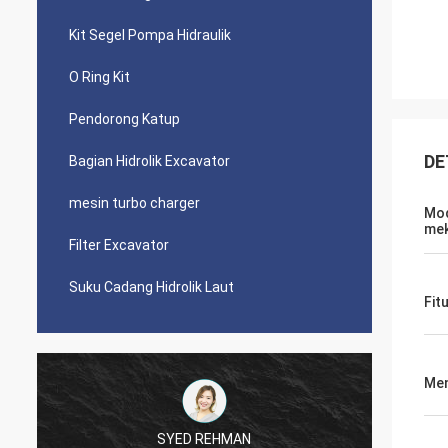
Kit Segel Pompa Hidraulik
O Ring Kit
Pendorong Katup
DE
Bagian Hidrolik Excavator
mesin turbo charger
Mod
mek
Filter Excavator
Suku Cadang Hidrolik Laut
Fit
Men
SYED REHMAN