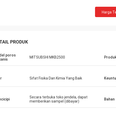
Harga Te
TAIL PRODUK
el poros
MITSUBSHI MKB2500
Produk
anis
ur
Sifat Fisika Dan Kimia Yang Baik
Keunt
Secara terbuka toko jendela, dapat
cicipi
Bahan
memberikan sampel (dibayar)
Mutakilwa Wilson africa
Carlo