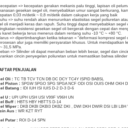
Kecepatan => kecepatan gerakan mekanis palu tinggi, lapisan oli pelu
anasan gesekan segel oli, menyebabkan umur sangat berkurang, kami 
epatan 0,03 m/detik ~ 0,8 m/detik dalam cakupan kerja yang baik
Suhu => suhu rendah akan menurunkan elastisitas segel poliuretan at
el oli menjadi keras dan rapuh. Suhu tinggi dapat menyebabkan seg
ingkatan resistensi gesekan segel oli bergerak dengan cepat dan mengu
u karet bekerja terus menerus dalam rentang suhu -10 °C ~ +80 °C.
Harus => dipertimbangkan ketika tekanan = "deformasi kompresi segel ol
rosesan alur juga memiliki persyaratan khusus. Untuk mendapatkan le
 ~ 31,5 MPa.
Beban => Silinder oli dapat menahan beban lebih besar, segel dan cin
arankan cincin penyegelan poliuretan untuk memastikan bahwa silinde
AFTAR PENJUALAN
el Oli :
TC TB TCV TCN DB DC DCY TC4Y ISPID BABSL
el Piston :
SPGW SPGO SPG SPGA NCF ODI OSI OUIS OHM OKH DA
el Batang :
IDI IUH ISI IUIS D-2 D-3 D-6
el U :
UPI UPH USH USI V99F V96H UN
el Buff :
HBTS HBY HBTTS D-14
el Wiper :
DKB DKBI DKBI3 DKBZ DKI , DWI DKH
DWIR
DSI LBI LBH
cin Aus :
WR KZT RYT
el Putar :
ROI D-14 SPN