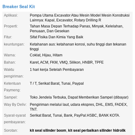
Breaker Seal Kit
Aplikasi:
Pompa Utama Excavator Atau Mesin Model Mesin Konstruksi
Lainnya: Kapal, Excavator, Rotary Drilling R
Properti:
Tahan Masa Depan Terhadap Panas, Minyak, Kelelahan,
Penuaan, Dan Gesekan
Fitur:
Sifat Fisika Dan Kimia Yang Baik
keuntungan:
Ketahanan aus: ketahanan korosi, suhu tinggi dan tekanan
tinggi
Warna:
Coklat, Hijau, Hitam
Bahan:
Karet, ACM, FKM, VMQ, Silikon, HNBR, TPFE
Waktu
1 hari kerja Setelah Pembayaran
pengiriman:
Ketentuan
T / T, Serikat Barat, Tunai, Paypal
Paymeng:
Sampel:
Toko Jendela Terbuka, Dapat Memberikan Sampel (dibayar)
Way By Deliv:
Pengiriman melalui laut, udara ekspres, DHL, EMS, FADEX,
TNT.
Syarat-syarat
Serikat Barat, Tunai, Bank, PayPal.HSBC, BANK KOTA.
pembayaran:
kit seal silinder boom
kit seal perbaikan silinder hidrolik
Sorotan:
,