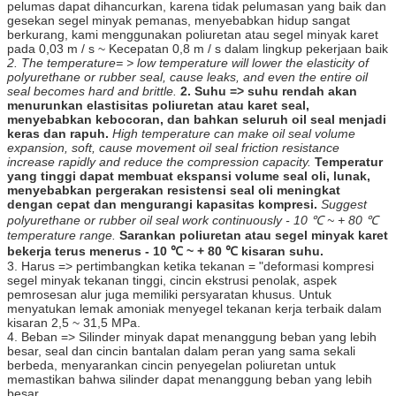
pelumas dapat dihancurkan, karena tidak pelumasan yang baik dan
gesekan segel minyak pemanas, menyebabkan hidup sangat
berkurang, kami menggunakan poliuretan atau segel minyak karet
pada 0,03 m / s ~ Kecepatan 0,8 m / s dalam lingkup pekerjaan baik
2. The temperature= > low temperature will lower the elasticity of
polyurethane or rubber seal, cause leaks, and even the entire oil
seal becomes hard and brittle.
2. Suhu => suhu rendah akan
menurunkan elastisitas poliuretan atau karet seal,
menyebabkan kebocoran, dan bahkan seluruh oil seal menjadi
keras dan rapuh.
High temperature can make oil seal volume
expansion, soft, cause movement oil seal friction resistance
increase rapidly and reduce the compression capacity.
Temperatur
yang tinggi dapat membuat ekspansi volume seal oli, lunak,
menyebabkan pergerakan resistensi seal oli meningkat
dengan cepat dan mengurangi kapasitas kompresi.
Suggest
polyurethane or rubber oil seal work continuously - 10 ℃ ~ + 80 ℃
temperature range.
Sarankan poliuretan atau segel minyak karet
bekerja terus menerus - 10 ℃ ~ + 80 ℃ kisaran suhu.
3. Harus => pertimbangkan ketika tekanan = "deformasi kompresi
segel minyak tekanan tinggi, cincin ekstrusi penolak, aspek
pemrosesan alur juga memiliki persyaratan khusus. Untuk
menyatukan lemak amoniak menyegel tekanan kerja terbaik dalam
kisaran 2,5 ~ 31,5 MPa.
4. Beban => Silinder minyak dapat menanggung beban yang lebih
besar, seal dan cincin bantalan dalam peran yang sama sekali
berbeda, menyarankan cincin penyegelan poliuretan untuk
memastikan bahwa silinder dapat menanggung beban yang lebih
besar