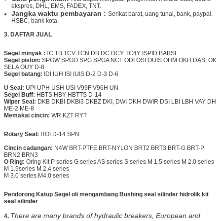
ekspres, DHL, EMS, FADEX, TNT.
Jangka waktu pembayaran :
Serikat barat, uang tunai, bank, paypal.
HSBC, bank kota.
3.
DAFTAR JUAL
Segel minyak :
TC TB TCV TCN DB DC DCY TC4Y ISPID BABSL
Segel piston:
SPGW SPGO SPG SPGA NCF ODI OSI OUIS OHM OKH DAS, OK
SELA OUY D-8
Segel batang:
IDI IUH ISI IUIS D-2 D-3 D-6
U Seal:
UPI UPH USH USI V99F V96H UN
Segel Buff:
HBTS HBY HBTTS D-14
Wiper Seal:
DKB DKBI DKBI3 DKBZ DKI, DWI DKH
DWIR
DSI LBI LBH VAY DH
ME-2 ME-8
Memakai cincin:
WR KZT RYT
Rotary Seal:
ROI D-14 SPN
Cincin cadangan:
N4W BRT-PTFE BRT-NYLON
BRT2
BRT3 BRT-G BRT-P
BRN2 BRN3
O Ring:
Oring Kit P series G series AS series S series M 1.5 series M 2.0 series
M 1.9series M 2.4 series
M 3.0 series M4.0 series
Pendorong Katup
Segel oli mengambang Bushing seal silinder hidrolik kit
seal silinder
There are many brands of hydraulic breakers, European and
4.