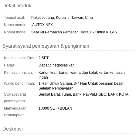
Detail produk
Tempat asal:
Paket Jepang, Korea ， Taiwan, Cina
Nama merek:
,AUTOX,NFK.
Nomor model:
Seal Kit Perbaikan Pemecah Hidraulik Untuk ATLAS
Syarat-syarat pembayaran & pengiriman
Kuantitas min Order:
2 SET
Harga:
Dapat dinegosiasikan
Kemasan rincian:
Karton kraft, karton warna dan kotak kertas kemasan
indah
Waktu pengiriman:
1 Hari Untuk Saham, 3-7 Hari Untuk pesanan besar
Setelah Pembayaran
Syarat-syarat
Serikat Barat, Tunai, Bank, PayPal.HSBC, BANK KOTA.
pembayaran:
Menyediakan
10000 SET / BULAN
kemampuan:
Deskripsi