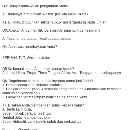
Q2: Berapa lama waktu pengiriman Anda?
A: Umumnya dibutuhkan 3-7 hari jika kita memiliki stok.
Kalau tidak, dibutuhkan sekitar 10-15 hari tergantung pada jumlah.
Q3: Apakah Anda memiliki persyaratan minimum pemesanan?
A: Pesanan percobaan kecil dapat diterima.
Q4: Apa syarat pembayaran Anda?
SEBUAH:
T / T, Western Union, .
Q5:
Ke tempat mana Anda telah mengekspor?
Amerika Utara, Eropa, Timur Tengah, Afrika, Asia Tenggara dan sebagainya.
Q6:
Bagaimana cara menjamin layanan purna jual Anda?
1. Pemeriksaan ketat selama produksi
2. Periksa kembali produk sebelum pengiriman untuk memastikan kemasan
kami dalam kondisi baik
3. Lacak dan terima umpan balik dari pelanggan kami
T7: Bisakah Anda memberikan solusi kepada kami?
A: Tentu kami bisa.
Segel minyak berkualitas tinggi
Terlihat detail dan pengepakan.
Segel Hidraulik yang begitu indah dan berkualitas
Petugas - Guangzhou