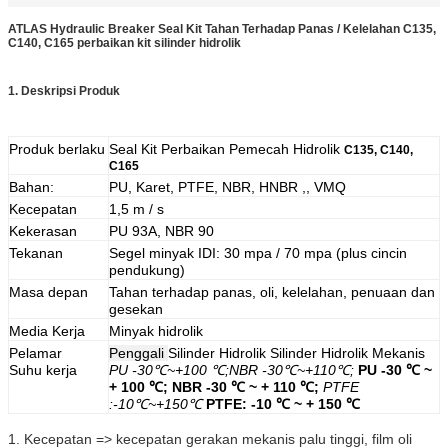
ATLAS Hydraulic Breaker Seal Kit Tahan Terhadap Panas / Kelelahan C135,
C140, C165 perbaikan kit silinder hidrolik
1. Deskripsi Produk
Produk berlaku
Seal Kit Perbaikan Pemecah Hidrolik
C135, C140,
C165
Bahan:
PU, Karet, PTFE, NBR, HNBR ,, VMQ
Kecepatan
1,5 m / s
Kekerasan
PU 93A, NBR 90
Tekanan
Segel minyak IDI: 30 mpa / 70 mpa (plus cincin
pendukung)
Masa depan
Tahan terhadap panas, oli, kelelahan, penuaan dan
gesekan
Media Kerja
Minyak hidrolik
Pelamar
Penggali
Silinder Hidrolik Silinder Hidrolik Mekanis
Suhu kerja
PU -30℃~+100 ℃;NBR -30℃~+110℃;
PU -30 ℃ ~
+ 100 ℃; NBR -30 ℃ ~ + 110 ℃;
PTFE
:-10℃~+150℃
PTFE: -10 ℃ ~ + 150 ℃
1. Kecepatan => kecepatan gerakan mekanis palu tinggi, film oli