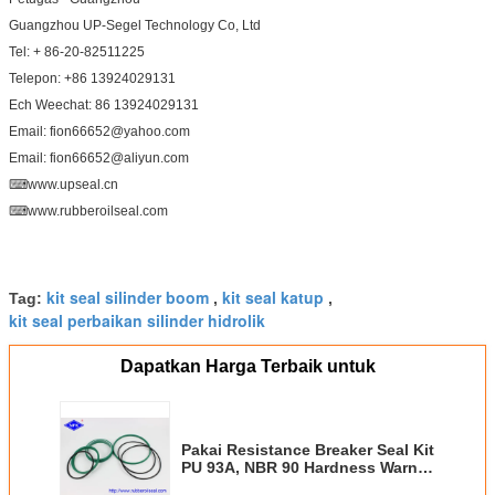
Guangzhou UP-Segel Technology Co, Ltd
Tel: + 86-20-82511225
Telepon: +86 13924029131
Ech Weechat: 86 13924029131
Email: fion66652@yahoo.com
Email: fion66652@aliyun.com
⌨www.upseal.cn
⌨www.rubberoilseal.com
kit seal silinder boom
kit seal katup
Tag:
,
,
kit seal perbaikan silinder hidrolik
Dapatkan Harga Terbaik untuk
Pakai Resistance Breaker Seal Kit
PU 93A, NBR 90 Hardness Warna
Hijau