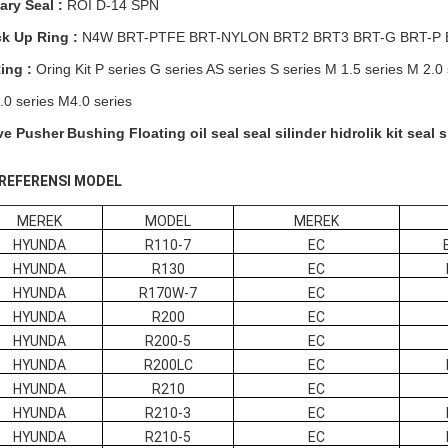
ary Seal :
ROI D-14 SPN
k Up Ring :
N4W BRT-PTFE BRT-NYLON
BRT2
BRT3 BRT-G BRT-P
ing :
Oring Kit P series G series AS series S series M 1.5 series M 2.0
.0 series M4.0 series
ve Pusher
Bushing Floating oil seal seal silinder hidrolik kit seal s
. REFERENSI MODEL
MEREK
MODEL
MEREK
HYUNDA
R110-7
EC
HYUNDA
R130
EC
HYUNDA
R170W-7
EC
HYUNDA
R200
EC
HYUNDA
R200-5
EC
HYUNDA
R200LC
EC
HYUNDA
R210
EC
HYUNDA
R210-3
EC
HYUNDA
R210-5
EC