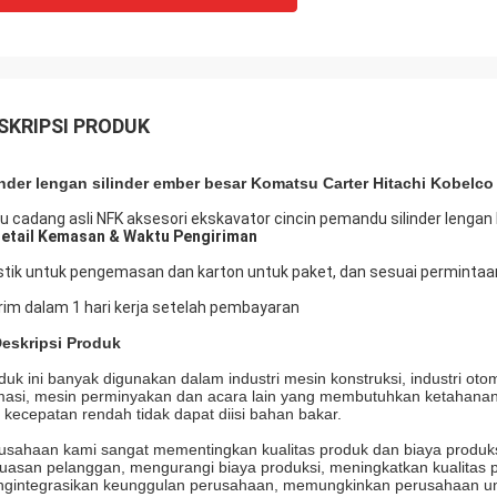
SKRIPSI PRODUK
inder lengan silinder ember besar Komatsu Carter Hitachi Kobel
u cadang asli NFK aksesori ekskavator cincin pemandu silinder lengan
Detail Kemasan & Waktu Pengiriman
stik untuk pengemasan dan karton untuk paket, dan sesuai permintaa
irim dalam 1 hari kerja setelah pembayaran
Deskripsi Produk
duk ini banyak digunakan dalam industri mesin konstruksi, industri ot
masi, mesin perminyakan dan acara lain yang membutuhkan ketahanan kor
 kecepatan rendah tidak dapat diisi bahan bakar.
usahaan kami sangat mementingkan kualitas produk dan biaya produksi
uasan pelanggan, mengurangi biaya produksi, meningkatkan kualitas 
gintegrasikan keunggulan perusahaan, memungkinkan perusahaan unt