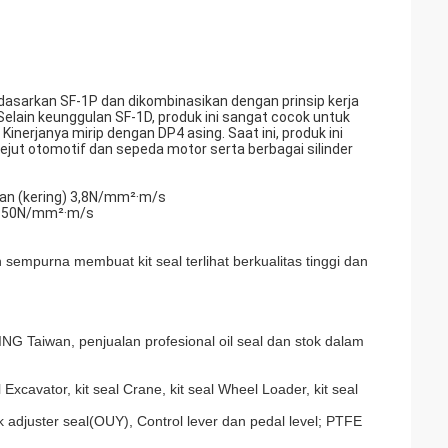
erdasarkan SF-1P dan dikombinasikan dengan prinsip kerja
 Selain keunggulan SF-1D, produk ini sangat cocok untuk
Kinerjanya mirip dengan DP4 asing. Saat ini, produk ini
jut otomotif dan sepeda motor serta berbagai silinder
kan (kering) 3,8N/mm²·m/s
i) 50N/mm²·m/s
 sempurna membuat kit seal terlihat berkualitas tinggi dan
G Taiwan, penjualan profesional oil seal dan stok dalam
Excavator, kit seal Crane, kit seal Wheel Loader, kit seal
 adjuster seal(OUY), Control lever dan pedal level; PTFE