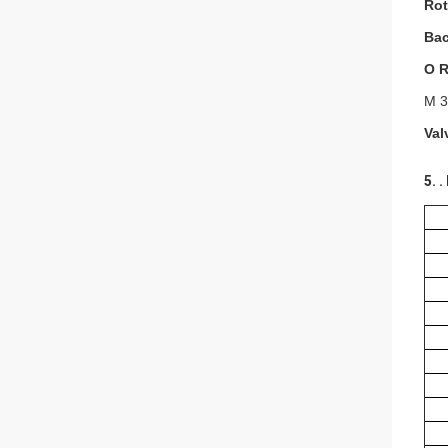
Rot
Bac
O R
M 3
Val
5. 