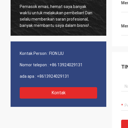
Men
Pemasok emas, hemat saya banyak
Pelang
waktu untuk melakukan pembelian! Dan
biasa,
selalu memberikan saran profesional,
kinerja biay
banyak membantu saya dalam bisnis!
dan se
Men
Terima kasih! Semuanya dalam urutan
sarank
terbaik, barang-barang berkualitas baik,
pengiriman cepat dan pelayanan yang
sangat baik saya sarankan. Dapat 5
Kontak Person :
FION LIU
bintang! Produk Anda terlihat bagus dan
berkualitas tinggi dan akan menghubungi
Nomor telepon :
+86 13924029131
TI
perusahaan Anda untuk membeli Lebih
Banyak
ada apa :
+8613924029131
Kontak