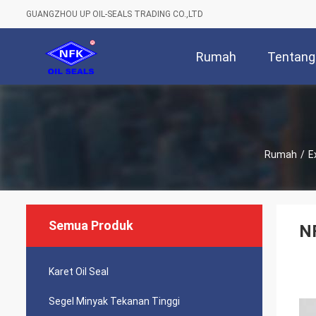
GUANGZHOU UP OIL-SEALS TRADING CO.,LTD
Rumah
Tentang
Rumah
/
E
Semua Produk
NF
Karet Oil Seal
Segel Minyak Tekanan Tinggi