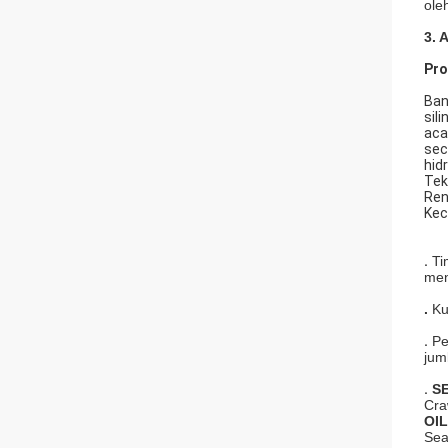
ole
3.
Pr
Ban
sil
aca
sec
hidr
Tek
Ren
Kec
.
Ti
men
.
Ku
.
Pe
jum
.
S
Cra
OI
Sea