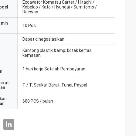
Excavator Komatsu Carter / Hitachi /
odel
Kobelco / Kato / Hyundai / Sumitomo /
Daewoo
 min
10 Pcs
Dapat dinegosiasikan
Kantong plastik &amp; kotak kertas
kemasan
1 hari kerja Setelah Pembayaran
an
yarat
T / T, Serikat Barat, Tunai, Paypal
ran
kan
600 PCS / bulan
an