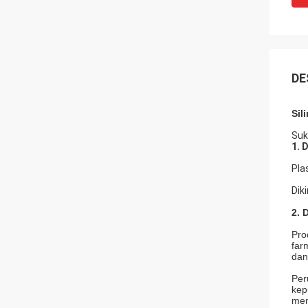
DE
Sil
Suk
1. 
Pla
Dik
2. 
Pro
far
dan
Per
kep
men