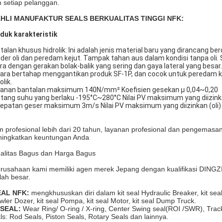
h setiap pelanggan.
 AHLI MANUFAKTUR SEALS BERKUALITAS TINGGI NFK:
oduk
karakteristik
talan khusus hidrolik: Ini adalah jenis material baru yang dirancang b
inder oli dan peredam kejut. Tampak tahan aus dalam kondisi tanpa oli.
ra dengan gerakan bolak-balik yang sering dan gaya lateral yang besar. 
ara bertahap menggantikan produk SF-1P, dan cocok untuk peredam ke
olik.
anan bantalan maksimum 140N/mm² Koefisien gesekan μ 0,04~0,20
tang suhu yang berlaku -195°C~280°C Nilai PV maksimum yang diizin
epatan geser maksimum 3m/s Nilai PV maksimum yang diizinkan (ol
m profesional lebih dari 20 tahun, layanan profesional dan pengemasan
ingkatkan keuntungan Anda
alitas Bagus dan Harga Bagus
rusahaan kami memiliki agen merek Jepang dengan kualifikasi DINGZIN
lah besar.
EAL NFK:
mengkhususkan diri dalam kit seal Hydraulic Breaker, kit seal 
wler Dozer, kit seal Pompa, kit seal Motor, kit seal Dump Truck.
LSEAL:
Wear Ring/ O-ring / X-ring, Center Swing seal(ROI /SWR), Track
ls: Rod Seals, Piston Seals, Rotary Seals dan lainnya.