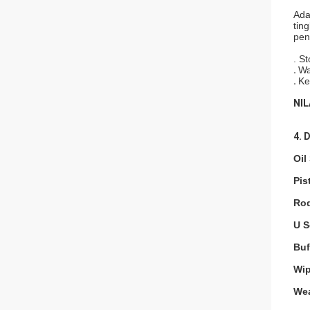
Ada
tin
pen
.
St
.
Wa
.
Ke
NIL
4.
D
Oil 
Pis
Rod
U S
Buf
Wip
Wea