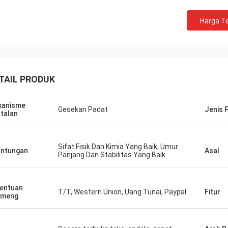
Harga Te
TAIL PRODUK
kanisme
Gesekan Padat
Jenis 
talan
Sifat Fisik Dan Kimia Yang Baik, Umur
ntungan
Asal
Panjang Dan Stabilitas Yang Baik
entuan
T/T, Western Union, Uang Tunai, Paypal
Fitur
ymeng
Mutakilwa Wilson africa
Carlo