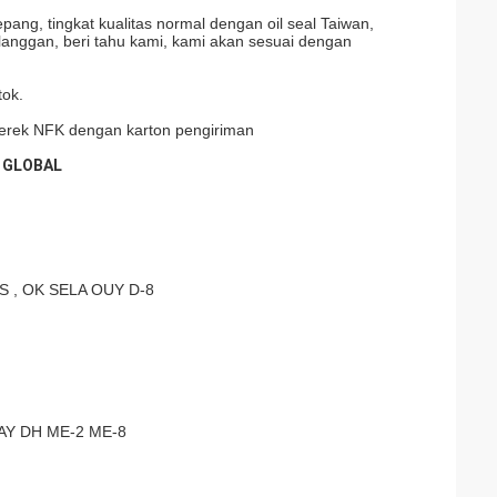
Jepang, tingkat kualitas normal dengan oil seal Taiwan,
elanggan, beri tahu kami, kami akan sesuai dengan
tok.
merek NFK dengan karton pengiriman
I GLOBAL
 , OK SELA OUY D-8
VAY DH ME-2 ME-8