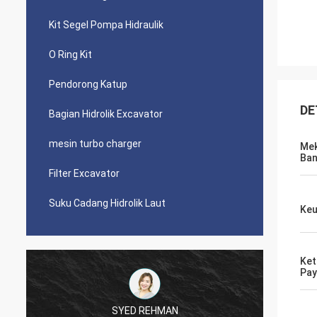
Kit Segel Pompa Hidraulik
O Ring Kit
Pendorong Katup
DE
Bagian Hidrolik Excavator
mesin turbo charger
Me
Ban
Filter Excavator
Suku Cadang Hidrolik Laut
Keu
Ket
Pa
SYED REHMAN