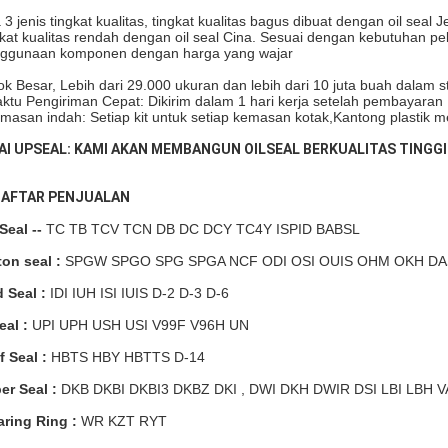
 3 jenis tingkat kualitas, tingkat kualitas bagus dibuat dengan oil seal 
gkat kualitas rendah dengan oil seal Cina. Sesuai dengan kebutuhan p
ggunaan komponen dengan harga yang wajar
ok Besar, Lebih dari 29.000 ukuran dan lebih dari 10 juta buah dalam s
ktu Pengiriman Cepat: Dikirim dalam 1 hari kerja setelah pembayaran
masan indah: Setiap kit untuk setiap kemasan kotak,
Kantong plastik 
AI UPSEAL: KAMI AKAN MEMBANGUN OILSEAL BERKUALITAS TINGG
AFTAR PENJUALAN
Seal --
TC TB TCV TCN DB DC DCY TC4Y ISPID BABSL
ton seal :
SPGW SPGO SPG SPGA NCF ODI OSI OUIS OHM OKH DAS
 Seal :
IDI IUH ISI IUIS D-2 D-3 D-6
eal :
UPI UPH USH USI V99F V96H UN
f Seal :
HBTS HBY HBTTS D-14
er Seal :
DKB DKBI DKBI3 DKBZ DKI , DWI DKH
DWIR
DSI LBI LBH 
ring Ring :
WR KZT RYT