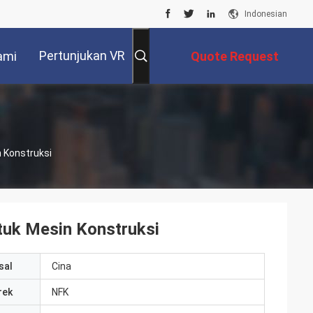
Indonesian
Pertunjukan VR
ami
Quote Request
Suatu
 Konstruksi
tuk Mesin Konstruksi
sal
Cina
rek
NFK