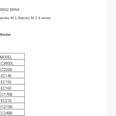
 BRN2 BRN3
 series M 1.9series M 2.4 series
ilinder
MODEL
EC380DL
EC220D
EC140
EC150
EC160
EC170B
EC210
EC210B
EC240B