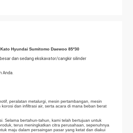
co Kato Hyundai Sumitomo Daewoo 85*30
 besar dan sedang ekskavator/cangkir silinder
n Anda.
omotif, peralatan metalurgi, mesin pertambangan, mesin
osi dan infiltrasi air, serta acara di mana beban berat
. Selama bertahun-tahun, kami telah bertujuan untuk
produk, terus meningkatkan citra perusahaan, sepenuhnya
uk maju dalam persaingan pasar yang ketat dan diakui