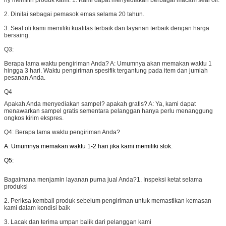
hy memilih produk kami:
1. Kami dapat menyediakan berbagai macam seal oli.
2. Dinilai sebagai pemasok emas selama 20 tahun.
3. Seal oli kami memiliki kualitas terbaik dan layanan terbaik dengan harga
bersaing.
Q3:
Berapa lama waktu pengiriman Anda?
A: Umumnya akan memakan waktu 1
hingga 3 hari. Waktu pengiriman spesifik tergantung pada item dan jumlah
pesanan Anda.
Q4
Apakah Anda menyediakan sampel? apakah gratis?
A: Ya, kami dapat
menawarkan sampel gratis sementara pelanggan hanya perlu menanggung
ongkos kirim ekspres.
Q4: Berapa lama waktu pengiriman Anda?
A: Umumnya memakan waktu 1-2 hari jika kami memiliki stok.
Q5:
Bagaimana menjamin layanan purna jual Anda?
1. Inspeksi ketat selama
produksi
2. Periksa kembali produk sebelum pengiriman untuk memastikan kemasan
kami dalam kondisi baik
3. Lacak dan terima umpan balik dari pelanggan kami