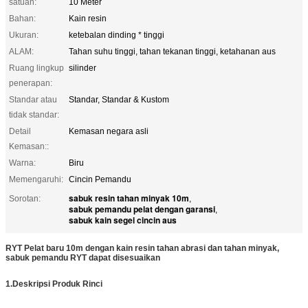
satuan:
10 Meter
Bahan:
Kain resin
Ukuran:
ketebalan dinding * tinggi
ALAM:
Tahan suhu tinggi, tahan tekanan tinggi, ketahanan aus
Ruang lingkup
silinder
penerapan:
Standar atau
Standar, Standar & Kustom
tidak standar:
Detail
Kemasan negara asli
Kemasan::
Warna:
Biru
Memengaruhi:
Cincin Pemandu
sabuk resin tahan minyak 10m
Sorotan:
,
sabuk pemandu pelat dengan garansi
,
sabuk kain segel cincin aus
RYT Pelat baru 10m dengan kain resin tahan abrasi dan tahan minyak,
sabuk pemandu RYT dapat disesuaikan
1.
Deskripsi Produk Rinci