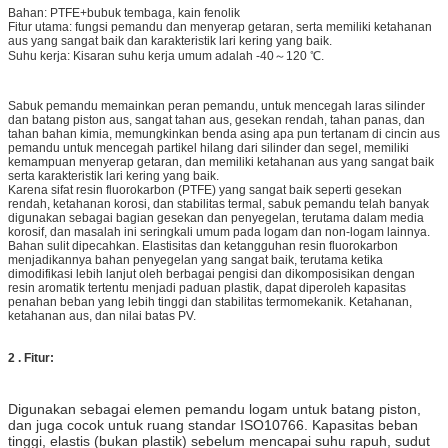
Bahan: PTFE+bubuk tembaga, kain fenolik
Fitur utama: fungsi pemandu dan menyerap getaran, serta memiliki ketahanan
aus yang sangat baik dan karakteristik lari kering yang baik.
Suhu kerja: Kisaran suhu kerja umum adalah -40～120 ℃.
Sabuk pemandu memainkan peran pemandu, untuk mencegah laras silinder
dan batang piston aus, sangat tahan aus, gesekan rendah, tahan panas, dan
tahan bahan kimia, memungkinkan benda asing apa pun tertanam di cincin aus
pemandu untuk mencegah partikel hilang dari silinder dan segel, memiliki
kemampuan menyerap getaran, dan memiliki ketahanan aus yang sangat baik
serta karakteristik lari kering yang baik.
Karena sifat resin fluorokarbon (PTFE) yang sangat baik seperti gesekan
rendah, ketahanan korosi, dan stabilitas termal, sabuk pemandu telah banyak
digunakan sebagai bagian gesekan dan penyegelan, terutama dalam media
korosif, dan masalah ini seringkali umum pada logam dan non-logam lainnya.
Bahan sulit dipecahkan. Elastisitas dan ketangguhan resin fluorokarbon
menjadikannya bahan penyegelan yang sangat baik, terutama ketika
dimodifikasi lebih lanjut oleh berbagai pengisi dan dikomposisikan dengan
resin aromatik tertentu menjadi paduan plastik, dapat diperoleh kapasitas
penahan beban yang lebih tinggi dan stabilitas termomekanik. Ketahanan,
ketahanan aus, dan nilai batas PV.
2
.
Fitur
:
Digunakan sebagai elemen pemandu logam untuk batang piston,
dan juga cocok untuk ruang standar ISO10766. Kapasitas beban
tinggi, elastis (bukan plastik) sebelum mencapai suhu rapuh, sudut