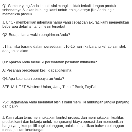
Q1 Gambar yang Anda lihat di sini mungkin tidak terkait dengan produk
sebenarnya.Silakan hubungi kami untuk lebih jelasnya jika Anda ingin
memeriksa produk.
J. Untuk memberikan informasi harga yang cepat dan akurat, kami memerlukan
beberapa detail tentang mesin tersebut
Q2: Berapa lama waktu pengiriman Anda?
1 hari jika barang dalam persediaan.10-15 hari jika barang kehabisan stok
dengan cetakan.
Q3: Apakah Anda memiliki persyaratan pesanan minimum?
A: Pesanan percobaan kecil dapat diterima.
Q4: Apa ketentuan pembayaran Anda?
SEBUAH:
T / T, Western Union, Uang Tunai`` Bank, PayPal
P5:
: Bagaimana Anda membuat bisnis kami memiliki hubungan jangka panjang
dan baik?
J: Kami akan terus meningkatkan kontrol proses, dan meningkatkan kualitas
produk kami dan bekerja untuk mengurangi biaya operasi dan memberikan
harga yang kompetitif bagi pelanggan, untuk memastikan bahwa pelanggan
mendapatkan keuntungan