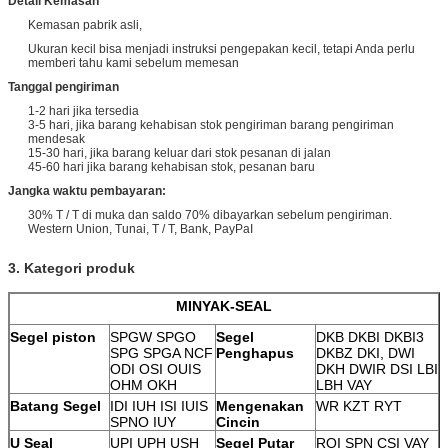
Detail Kemasan
Kemasan pabrik asli,
Ukuran kecil bisa menjadi instruksi pengepakan kecil, tetapi Anda perlu
memberi tahu kami sebelum memesan
Tanggal pengiriman
1-2 hari jika tersedia
3-5 hari, jika barang kehabisan stok pengiriman barang pengiriman
mendesak
15-30 hari, jika barang keluar dari stok pesanan di jalan
45-60 hari jika barang kehabisan stok, pesanan baru
Jangka waktu pembayaran:
30% T / T di muka dan saldo 70% dibayarkan sebelum pengiriman.
Western Union, Tunai, T / T, Bank, PayPaI
3. Kategori produk
MINYAK-SEAL
Segel piston
SPGW SPGO
Segel
DKB DKBI DKBI3
SPG SPGA NCF
Penghapus
DKBZ DKI, DWI
ODI OSI OUIS
DKH
DWIR
DSI LBI
OHM OKH
LBH VAY
Batang Segel
IDI IUH ISI IUIS
Mengenakan
WR KZT RYT
SPNO IUY
Cincin
U Seal
UPI UPH USH
Segel Putar
ROI SPN CSI VAY