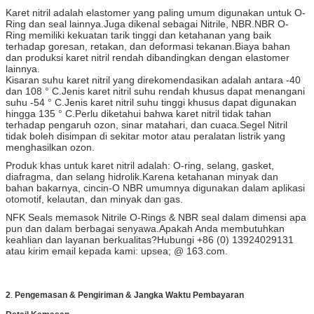
Karet nitril adalah elastomer yang paling umum digunakan untuk O-
Ring dan seal lainnya.Juga dikenal sebagai Nitrile, NBR.NBR O-
Ring memiliki kekuatan tarik tinggi dan ketahanan yang baik
terhadap goresan, retakan, dan deformasi tekanan.Biaya bahan
dan produksi karet nitril rendah dibandingkan dengan elastomer
lainnya.
Kisaran suhu karet nitril yang direkomendasikan adalah antara -40
dan 108 ° C.Jenis karet nitril suhu rendah khusus dapat menangani
suhu -54 ° C.Jenis karet nitril suhu tinggi khusus dapat digunakan
hingga 135 ° C.Perlu diketahui bahwa karet nitril tidak tahan
terhadap pengaruh ozon, sinar matahari, dan cuaca.Segel Nitril
tidak boleh disimpan di sekitar motor atau peralatan listrik yang
menghasilkan ozon.
Produk khas untuk karet nitril adalah: O-ring, selang, gasket,
diafragma, dan selang hidrolik.Karena ketahanan minyak dan
bahan bakarnya, cincin-O NBR umumnya digunakan dalam aplikasi
otomotif, kelautan, dan minyak dan gas.
NFK Seals memasok Nitrile O-Rings & NBR seal dalam dimensi apa
pun dan dalam berbagai senyawa.Apakah Anda membutuhkan
keahlian dan layanan berkualitas?Hubungi +86 (0) 13924029131
atau kirim email kepada kami: upsea; @ 163.com.
2
.
Pengemasan & Pengiriman & Jangka Waktu Pembayaran