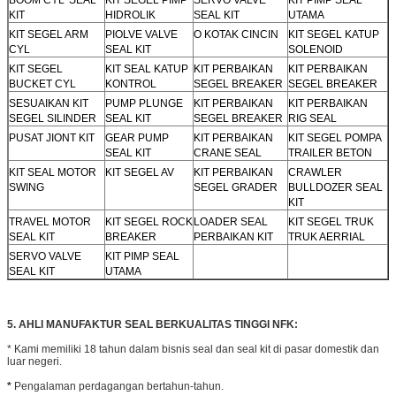
KIT
HIDROLIK
SEAL KIT
UTAMA
KIT SEGEL ARM
PIOLVE VALVE
O KOTAK CINCIN
KIT SEGEL KATUP
CYL
SEAL KIT
SOLENOID
KIT SEGEL
KIT SEAL KATUP
KIT PERBAIKAN
KIT PERBAIKAN
BUCKET CYL
KONTROL
SEGEL BREAKER
SEGEL BREAKER
SESUAIKAN KIT
PUMP PLUNGE
KIT PERBAIKAN
KIT PERBAIKAN
SEGEL SILINDER
SEAL KIT
SEGEL BREAKER
RIG SEAL
PUSAT JIONT KIT
GEAR PUMP
KIT PERBAIKAN
KIT SEGEL POMPA
SEAL KIT
CRANE SEAL
TRAILER BETON
KIT SEAL MOTOR
KIT SEGEL AV
KIT PERBAIKAN
CRAWLER
SWING
SEGEL GRADER
BULLDOZER SEAL
KIT
TRAVEL MOTOR
KIT SEGEL ROCK
LOADER SEAL
KIT SEGEL TRUK
SEAL KIT
BREAKER
PERBAIKAN KIT
TRUK AERRIAL
SERVO VALVE
KIT PIMP SEAL
SEAL KIT
UTAMA
5. AHLI MANUFAKTUR SEAL BERKUALITAS TINGGI NFK:
* Kami memiliki 18 tahun dalam bisnis seal dan seal kit di pasar domestik dan
luar negeri.
*
Pengalaman perdagangan bertahun-tahun.