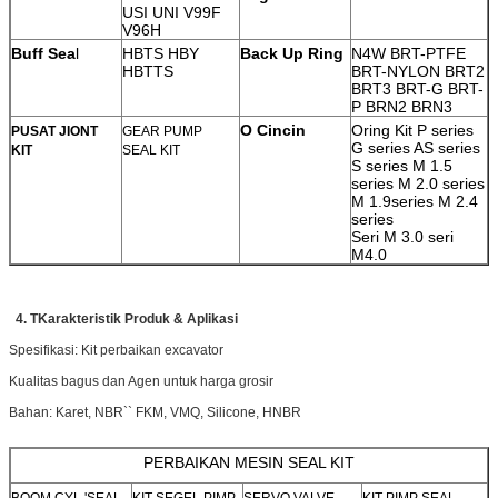
USI UNI V99F
V96H
Buff Sea
l
HBTS HBY
Back Up Ring
N4W BRT-PTFE
HBTTS
BRT-NYLON
BRT2
BRT3 BRT-G BRT-
P BRN2 BRN3
O Cincin
Oring Kit P series
PUSAT JIONT
GEAR PUMP
G series AS series
KIT
SEAL KIT
S series M 1.5
series M 2.0 series
M 1.9series M 2.4
series
Seri M 3.0 seri
M4.0
4.
T
Karakteristik Produk & Aplikasi
Spesifikasi: Kit perbaikan excavator
Kualitas bagus dan Agen untuk harga grosir
Bahan: Karet, NBR`` FKM, VMQ, Silicone, HNBR
PERBAIKAN MESIN SEAL KIT
BOOM CYL 'SEAL
KIT SEGEL PIMP
SERVO VALVE
KIT PIMP SEAL