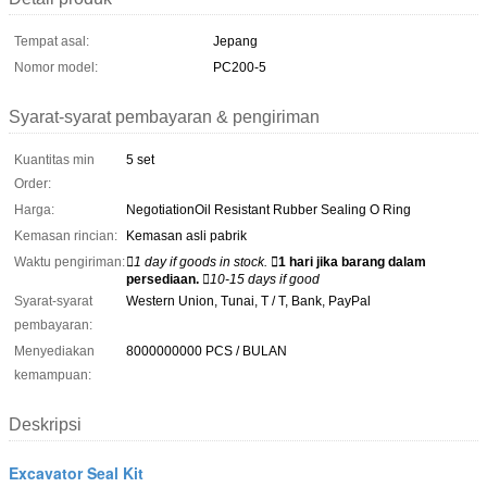
Tempat asal:
Jepang
Nomor model:
PC200-5
Syarat-syarat pembayaran & pengiriman
Kuantitas min
5 set
Order:
Harga:
NegotiationOil Resistant Rubber Sealing O Ring
Kemasan rincian:
Kemasan asli pabrik
Waktu pengiriman:
1 day if goods in stock.
1 hari jika barang dalam
persediaan.
10-15 days if good
Syarat-syarat
Western Union, Tunai, T / T, Bank, PayPal
pembayaran:
Menyediakan
8000000000 PCS / BULAN
kemampuan:
Deskripsi
Excavator Seal Kit