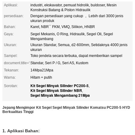
Aplikasi:
industri, ekskavator, pemuat hidrolik, buldoser, Mesin
Konstruksi Batang & Piston Hidraulik
persediaan:
Dengan persediaan yang cukup ， Lebih dari 3000 jenis
ukuran produk
Bahan:
Karet, NBR`` FKM, VMQ, Silikon, HNBR
Gaya:
Segel Mekanis, O Ring, Hidraulik, Segel Oli, Segel
Mengambang
Ukuran:
Ukuran Standar, Semua, d2-600mm, Setidaknya 4000 jenis
ukuran
Sampel:
Toko jendela secara terbuka, dapat memberikan sampel
document.title=':
Standar, Seri P / G, Seri AS, Kustom
Tekanan:
14Mpa21Mpa
Warna:
Hitam + putih
Kit Segel Minyak Silinder PC200-5
Sorotan:
,
Kit Segel Minyak Silinder NBR
,
Segel Minyak Mengambang 21Mpa
Jepang Mengimpor Kit Segel Segel Minyak Silinder Komatsu PC200-5 HYD
Berkualitas Tinggi
1.
Aplikasi
Bahan: