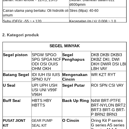
d600φmm
Cairan utama yang berlaku: Oli hidrolik oli
Stres (Mpa): 40-60
umum
Suhu (DEG): -55 ~ + 120
Kecepatan (m / s): 0,008 ~ 1.0
Trip (mm): Kurang dari 2000
Resistensi geser: Sedang
2. Kategori produk
SEGEL MINYAK
Segel piston
SPGW SPGO
Segel
DKB DKBI DKBI3
SPG SPGA NCF
Penghapus
DKBZ DKI, DWI
ODI OSI OUIS
DKH
DWIR
DSI LBI
OHM OKH
LBH VAY
Batang Segel
IDI IUH ISI IUIS
Mengenakan
WR KZT RYT
SPNO IUY
Cincin
U Seal
UPI UPH USH
Segel Putar
ROI SPN CSI VAY
USI UNI V99F
V96H
Buff Sea
l
HBTS HBY
Back Up Ring
N4W BRT-PTFE
HBTTS
BRT-NYLON
BRT2
BRT3 BRT-G BRT-
P BRN2 BRN3
O Cincin
Oring Kit P series
PUSAT JIONT
GEAR PUMP
G series AS series
KIT
SEAL KIT