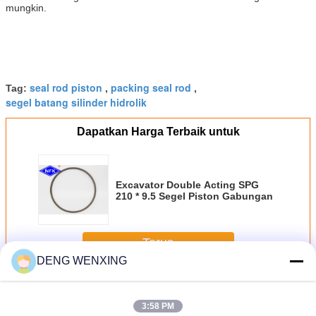
mungkin.
seal rod piston
packing seal rod
Tag:
,
,
segel batang silinder hidrolik
Dapatkan Harga Terbaik untuk
Excavator Double Acting SPG
210 * 9.5 Segel Piston Gabungan
Terus
DENG WENXING
Segel Batang Hidraulik
Lebih
3:58 PM