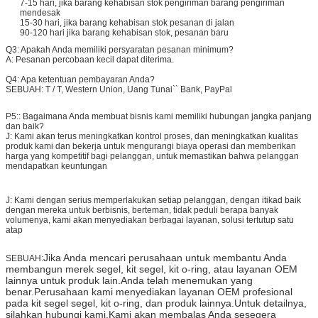
7-15 hari, jika barang kehabisan stok pengiriman barang pengiriman
mendesak
15-30 hari, jika barang kehabisan stok pesanan di jalan
90-120 hari jika barang kehabisan stok, pesanan baru
Q3: Apakah Anda memiliki persyaratan pesanan minimum?
A: Pesanan percobaan kecil dapat diterima.
Q4: Apa ketentuan pembayaran Anda?
SEBUAH:
T / T, Western Union, Uang Tunai`` Bank, PayPal
P5:
: Bagaimana Anda membuat bisnis kami memiliki hubungan jangka panjang
dan baik?
J: Kami akan terus meningkatkan kontrol proses, dan meningkatkan kualitas
produk kami dan bekerja untuk mengurangi biaya operasi dan memberikan
harga yang kompetitif bagi pelanggan, untuk memastikan bahwa pelanggan
mendapatkan keuntungan
J: Kami dengan serius memperlakukan setiap pelanggan, dengan itikad baik
dengan mereka untuk berbisnis, berteman, tidak peduli berapa banyak
volumenya, kami akan menyediakan berbagai layanan, solusi tertutup satu
atap
Jika Anda mencari perusahaan untuk membantu Anda
SEBUAH:
membangun merek segel, kit segel, kit o-ring, atau layanan OEM
lainnya untuk produk lain.Anda telah menemukan yang
benar.Perusahaan kami menyediakan layanan OEM profesional
pada kit segel segel, kit o-ring, dan produk lainnya.Untuk detailnya,
silahkan hubungi kami.Kami akan membalas Anda sesegera