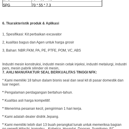
SPG
70 * 55 * 7.3
SPG
70 * 59 * 4.9
SPG
70 * 59 * 4,9 (SH)
6.
SPG
T
karakteristik produk & Aplikasi
70 * 60 * 4.9
SPG
71 * 56 * 7.3
1, Spesifikasi: Kit perbaikan excavator
SPG
75 * 4.9
SPG
75 * 60 * 7.3
2, kualitas bagus dan Agen untuk harga grosir
SPG
76.2 * 6.35
3, Bahan: NBR.FKM, PA, PE, PTFE, POM, VC, ABS
SPG
76.2 * 60.325 * 7.62
SPG
76.2 * 62.48 * 4.6
Industri mesin konstruksi, industri mesin cetak injeksi, industri metalurgi, industri
SPG
76.2 * 63.5 * 4.76
pers, mesin pabrik silinder oli mesin,
SPG
80 * 65 * 4.8
7. AHLI MANUFAKTUR SEAL BERKUALITAS TINGGI NFK:
SPG
80 * 65 * 6
* Kami memiliki 18 tahun dalam bisnis seal dan seal kit di pasar domestik dan
SPG
80 * 65 * 7.3
luar negeri.
SPG
80 * 65 * 7.3
*
Pengalaman perdagangan bertahun-tahun.
SPG
80 * 68 * 4.8
*
Kualitas asli harga kompetitif.
SPG
80 * 69 * 4.9 (SH)
SPG
80 * 70 * 4.2
*
Menerima pesanan kecil, pengiriman 1 hari kerja.
SPG
82 * 2.95
*
Kami adalah dealer distrik Jepang.
SPG
82.5 * 2.95
*
Kami memiliki lebih dari 13 buah perangkat lunak untuk memeriksa bagian
SPG
82.55 * 4.88 ()
no.seperti Hitachi, komatsu, , Kobelco, Hyundai, Doosan, Sumitomo, EC,