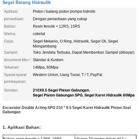
Segel Batang Hidraulik
Aplikasi:
Piston / batang piston pompa hidrolik
persediaan:
Dengan persediaan yang cukup
Bahan:
Resin fenolik + 12RS, 15RS
Warna:
cokelat
Gaya:
Segel Mekanis, O Ring, Hidraulik, Segel Oli, Segel
Mengambang
Sampel:
Toko Jendela Terbuka, Dapat Memberikan Sampel (dibayar)
document.title=':
Standar & Kustom
Tekanan:
14Mpa, 60Mpa
Syarat-syarat
Western Union, Uang Tunai, T / T, PayPal
pembayaran:
210X9.5 Segel Piston Gabungan
Sorotan:
,
Segel Piston Gabungan SPG
Segel Karet Hidraulik 60Mpa
,
Excavator Double Acting SPG 210 * 9.5 Segel Karet Hidraulik Piston Seal
Gabungan
1.
Aplikasi
Bahan:
Bahan: resin fenolik + 12RS, 15RS
Ukuran: Diameter dalam d12 ~