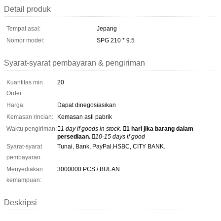
Detail produk
Tempat asal:
Jepang
Nomor model:
SPG 210 * 9.5
Syarat-syarat pembayaran & pengiriman
Kuantitas min
20
Order:
Harga:
Dapat dinegosiasikan
Kemasan rincian:
Kemasan asli pabrik
Waktu pengiriman:
1 day if goods in stock.
1 hari jika barang dalam
persediaan.
10-15 days if good
Syarat-syarat
Tunai, Bank, PayPal.HSBC, CITY BANK.
pembayaran:
Menyediakan
3000000 PCS / BULAN
kemampuan:
Deskripsi