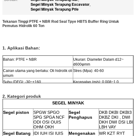
Segel Minyak Terapung Excavator
,
Segel Minyak Terapung Ptfe
Tekanan Tinggi PTFE + NBR Rod Seal Tpye HBTS Buffer Ring Untuk
Pemutus Hidrolik 60 Ton
1.
Aplikasi
Bahan:
Bahan: PTFE + NBR
Ukuran: Diameter Dalam d12~
d600φmm
Cairan utama yang berlaku: Oli hidrolik oli
Stres (Mpa): 40-60
umum
Suhu (DEG): -30~+160
Kecepatan (m/s): 0,008~1,0
Perjalanan (mm): Kurang dari 2000
Ketahanan geser: Sedang
2. Kategori produk
SEGEL MINYAK
Segel piston
SPGW SPGO
Segel
DKB DKBI DKBI3
SPG SPGA NCF
Penghapus
DKBZ DKI , DWI
ODI OSI OUIS
DKH
DWI
DSI LBI
OHM OKH
LBH VAY
Segel Batang
IDI IUH ISI IUIS
Mengenakan
WR KZT RYT