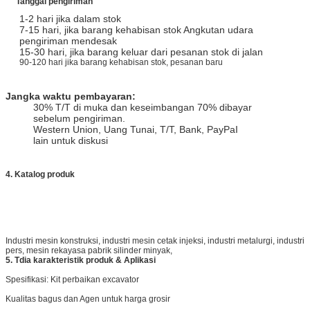
Tanggal pengiriman
1-2 hari jika dalam stok
7-15 hari, jika barang kehabisan stok Angkutan udara
pengiriman mendesak
15-30 hari, jika barang keluar dari pesanan stok di jalan
90-120 hari jika barang kehabisan stok, pesanan baru
Jangka waktu pembayaran:
30% T/T di muka dan keseimbangan 70% dibayar
sebelum pengiriman.
Western Union, Uang Tunai, T/T, Bank, PayPaI
lain untuk diskusi
4. Katalog produk
Industri mesin konstruksi, industri mesin cetak injeksi, industri metalurgi, industri
pers, mesin rekayasa pabrik silinder minyak,
5.
T
dia karakteristik produk & Aplikasi
Spesifikasi: Kit perbaikan excavator
Kualitas bagus dan Agen untuk harga grosir