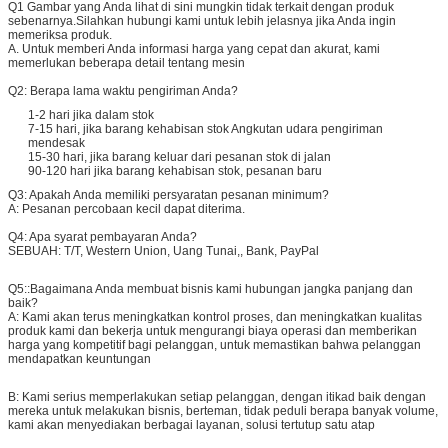
Q1 Gambar yang Anda lihat di sini mungkin tidak terkait dengan produk
sebenarnya.Silahkan hubungi kami untuk lebih jelasnya jika Anda ingin
memeriksa produk.
A. Untuk memberi Anda informasi harga yang cepat dan akurat, kami
memerlukan beberapa detail tentang mesin
Q2: Berapa lama waktu pengiriman Anda?
1-2 hari jika dalam stok
7-15 hari, jika barang kehabisan stok Angkutan udara pengiriman
mendesak
15-30 hari, jika barang keluar dari pesanan stok di jalan
90-120 hari jika barang kehabisan stok, pesanan baru
Q3: Apakah Anda memiliki persyaratan pesanan minimum?
A: Pesanan percobaan kecil dapat diterima.
Q4: Apa syarat pembayaran Anda?
SEBUAH:
T/T, Western Union, Uang Tunai,, Bank, PayPal
Q5::
Bagaimana Anda membuat bisnis kami hubungan jangka panjang dan
baik?
A: Kami akan terus meningkatkan kontrol proses, dan meningkatkan kualitas
produk kami dan bekerja untuk mengurangi biaya operasi dan memberikan
harga yang kompetitif bagi pelanggan, untuk memastikan bahwa pelanggan
mendapatkan keuntungan
B: Kami serius memperlakukan setiap pelanggan, dengan itikad baik dengan
mereka untuk melakukan bisnis, berteman, tidak peduli berapa banyak volume,
kami akan menyediakan berbagai layanan, solusi tertutup satu atap