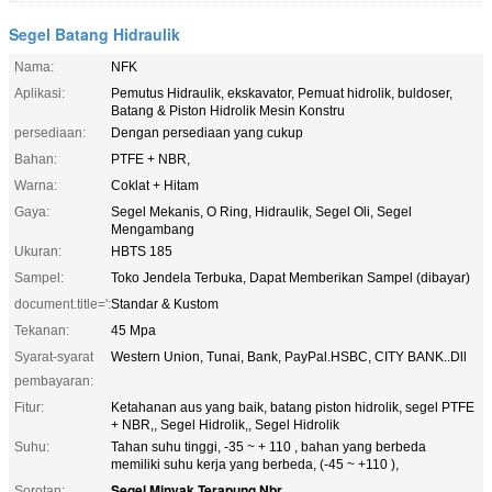
Segel Batang Hidraulik
Nama:
NFK
Aplikasi:
Pemutus Hidraulik, ekskavator, Pemuat hidrolik, buldoser,
Batang & Piston Hidrolik Mesin Konstru
persediaan:
Dengan persediaan yang cukup
Bahan:
PTFE + NBR,
Warna:
Coklat + Hitam
Gaya:
Segel Mekanis, O Ring, Hidraulik, Segel Oli, Segel
Mengambang
Ukuran:
HBTS 185
Sampel:
Toko Jendela Terbuka, Dapat Memberikan Sampel (dibayar)
document.title=':
Standar & Kustom
Tekanan:
45 Mpa
Syarat-syarat
Western Union, Tunai, Bank, PayPal.HSBC, CITY BANK..Dll
pembayaran:
Fitur:
Ketahanan aus yang baik, batang piston hidrolik, segel PTFE
+ NBR,, Segel Hidrolik,, Segel Hidrolik
Suhu:
Tahan suhu tinggi, -35 ~ + 110 , bahan yang berbeda
memiliki suhu kerja yang berbeda, (-45 ~ +110 ),
Segel Minyak Terapung Nbr
Sorotan:
,