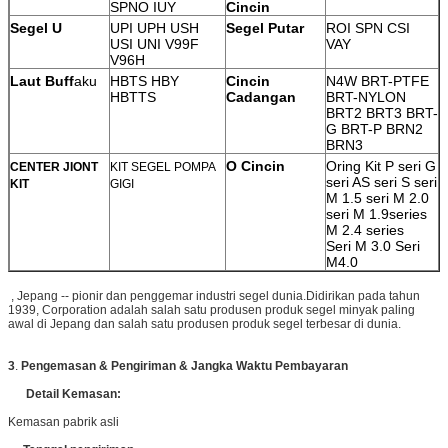
SPNO IUY
Cincin
Segel U
UPI UPH USH
Segel Putar
ROI SPN CSI
USI UNI V99F
VAY
V96H
Laut Buff
aku
HBTS HBY
Cincin
N4W BRT-PTFE
HBTTS
Cadangan
BRT-NYLON
BRT2
BRT3 BRT-
G BRT-P BRN2
BRN3
O Cincin
Oring Kit P seri G
CENTER JIONT
KIT SEGEL POMPA
seri AS seri S seri
KIT
GIGI
M 1.5 seri M 2.0
seri M 1.9series
M 2.4 series
Seri M 3.0 Seri
M4.0
, Jepang -- pionir dan penggemar industri segel dunia.Didirikan pada tahun
1939, Corporation adalah salah satu produsen produk segel minyak paling
awal di Jepang dan salah satu produsen produk segel terbesar di dunia.
3
.
Pengemasan & Pengiriman & Jangka Waktu Pembayaran
Detail Kemasan:
Kemasan pabrik asli