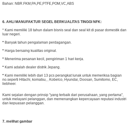
Bahan: NBR.FKM,PA,PE,PTFE,POM,VC,ABS
6. AHLI MANUFAKTUR SEGEL BERKUALITAS TINGGI NFK:
* Kami memiliki 18 tahun dalam bisnis seal dan seal kit di pasar domestik dan
luar negeri.
*
Banyak tahun pengalaman perdagangan.
*
Harga bersaing kualitas original.
*
Menerima pesanan kecil, pengiriman 1 hari kerja.
*
Kami adalah dealer distrik Jepang.
*
Kami memiliki lebih dari 13 pcs perangkat lunak untuk memeriksa bagian
no.seperti Hitachi, komatsu, , Kobelco, Hyundai, Doosan, Sumitomo, EC,
liebheer.
Kami sejalan dengan prinsip "yang terbaik dari perusahaan, yang pertama",
untuk melayani pelanggan, dan memenangkan kepercayaan reputasi industri
dan kepuasan pelanggan.
7. melihat gambar