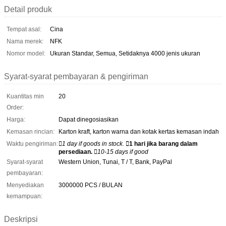
Detail produk
Tempat asal:
Cina
Nama merek:
NFK
Nomor model:
Ukuran Standar, Semua, Setidaknya 4000 jenis ukuran
Syarat-syarat pembayaran & pengiriman
Kuantitas min
20
Order:
Harga:
Dapat dinegosiasikan
Kemasan rincian:
Karton kraft, karton warna dan kotak kertas kemasan indah
Waktu pengiriman:
1 day if goods in stock.
1 hari jika barang dalam
persediaan.
10-15 days if good
Syarat-syarat
Western Union, Tunai, T / T, Bank, PayPal
pembayaran:
Menyediakan
3000000 PCS / BULAN
kemampuan:
Deskripsi