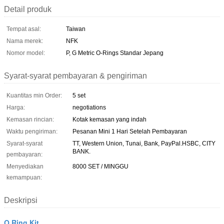
Detail produk
Tempat asal:
Taiwan
Nama merek:
NFK
Nomor model:
P, G Metric O-Rings Standar Jepang
Syarat-syarat pembayaran & pengiriman
Kuantitas min Order:
5 set
Harga:
negotiations
Kemasan rincian:
Kotak kemasan yang indah
Waktu pengiriman:
Pesanan Mini 1 Hari Setelah Pembayaran
Syarat-syarat
TT, Western Union, Tunai, Bank, PayPal.HSBC, CITY
BANK.
pembayaran:
Menyediakan
8000 SET / MINGGU
kemampuan:
Deskripsi
O Ring Kit