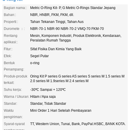
Bagian nama::
Metric O-Ring Kit- P, G Metric O-Rings Standar Jepang
Bahan::
NBR, HNBR, FKM, FKM, dll.
Properti::
Tahan Tekanan Tinggi, Tahan Aus
Duromete ：:
NBR-70-1 NBR-90 NBR-70-2 VMQ-70 FKM-70
Rentang
Mesin, Komponen Industri, Produk Elektronik, Kendaraan,
Peralatan Rumah Tangga
aplikasi::
Fitur::
Sifat Fisika Dan Kimia Yang Baik
Efek:
Segel Putar
Bentuk
o-ring
Penampang:
Produk-produk
Oring Kit P series G series AS series S series M 1.5 series M
2.0 series M 1.9series M 2.4 series M
terkait:
Suhu kerja:
-30ºC Sampai + 120ºC
Warna / Ukuran:
Hitam / Apa saja
Standar:
Standar, Tidak Standar
Waktu
Mini Order 1 Hari Setelah Pembayaran
pengiriman:
Syarat-syarat
TT, Western Union, Tunai, Bank, PayPal.HSBC, BANK KOTA.