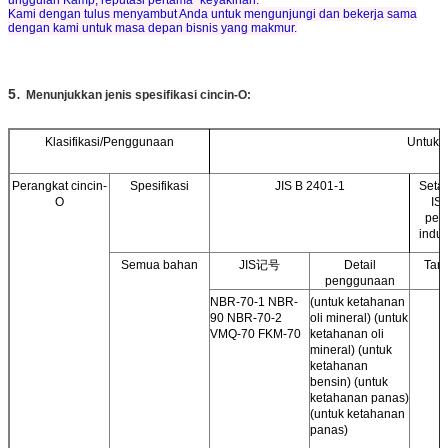
Kami dengan tulus menyambut Anda untuk mengunjungi dan bekerja sama
dengan kami untuk masa depan bisnis yang makmur.
.
5
Menunjukkan jenis spesifikasi cincin-O:
Klasifikasi/Penggunaan
Untuk 
Perangkat cincin-
Spesifikasi
JIS B 2401-1
Seta
O
IS
pen
indus
Semua bahan
JIS记号
Detail
Tan
penggunaan
NBR-70-1 NBR-
(untuk ketahanan
90 NBR-70-2
oli mineral) (untuk
VMQ-70 FKM-70
ketahanan oli
mineral) (untuk
ketahanan
bensin) (untuk
ketahanan panas)
(untuk ketahanan
panas)