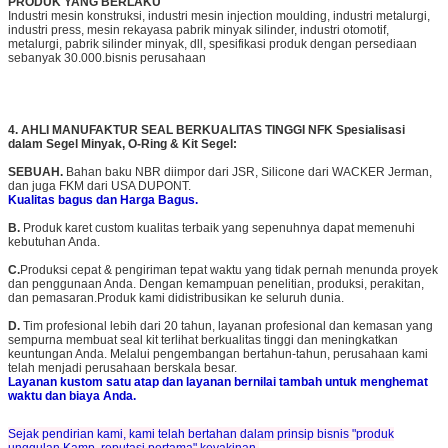
PRODUK YANG BERLAKU
Industri mesin konstruksi, industri mesin injection moulding, industri metalurgi,
industri press, mesin rekayasa pabrik minyak silinder, industri otomotif,
metalurgi, pabrik silinder minyak, dll, spesifikasi produk dengan persediaan
sebanyak 30.000.bisnis perusahaan
4. AHLI MANUFAKTUR SEAL BERKUALITAS TINGGI NFK Spesialisasi
dalam Segel Minyak, O-Ring & Kit Segel:
SEBUAH.
Bahan baku NBR diimpor dari JSR, Silicone dari WACKER Jerman,
dan juga FKM dari USA DUPONT.
Kualitas bagus dan Harga Bagus.
B.
Produk karet custom kualitas terbaik yang sepenuhnya dapat memenuhi
kebutuhan Anda.
C.
Produksi cepat & pengiriman tepat waktu yang tidak pernah menunda proyek
dan penggunaan Anda. Dengan kemampuan penelitian, produksi, perakitan,
dan pemasaran.Produk kami didistribusikan ke seluruh dunia.
D.
Tim profesional lebih dari 20 tahun, layanan profesional dan kemasan yang
sempurna membuat seal kit terlihat berkualitas tinggi dan meningkatkan
keuntungan Anda. Melalui pengembangan bertahun-tahun, perusahaan kami
telah menjadi perusahaan berskala besar.
Layanan kustom satu atap dan layanan bernilai tambah untuk menghemat
waktu dan biaya Anda.
Sejak pendirian kami, kami telah bertahan dalam prinsip bisnis "produk
unggulan Kamp, reputasi pertama" keyakinan.