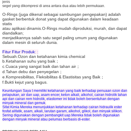
jenis
segel yang dikompresi di area antara dua atau lebih permukaan.
O-Rings (juga dikenal sebagai sambungan pengepakan) adalah
gasket berbentuk donat yang dapat digunakan dalam keadaan
statis
atau aplikasi dinamis.O-Rings mudah diproduksi, murah, dan dapat
diandalkan;
menjadikannya salah satu segel paling umum yang digunakan
dalam mesin di seluruh dunia.
Fitur Fitur Produk:
 :
Sebuah.Ozon dan ketahanan kimia chemical
b.Ketahanan suhu yang baik；
c.Cuaca yang sangat baik dan tahan air；
d.Tahan debu dan penyegelan；
e.Kompresibilitas, Fleksibilitas & Elastisitas yang Baik；
f.Bukti kejut yang bagus.
Keuntungan
 Saya t 
memiliki ketahanan yang baik terhadap penuaan ozon dan
pelapukan, air dan uap, asam encer, keton alkali, alkohol, cairan hidrolik tahan
api dan cairan rem hidrolik, elastomer ini tidak boleh bersentuhan dengan
minyak mineral dan gemuk.
Sifat Kimia
Mereka menunjukkan ketahanan terhadap cairan hidraulik ester
fosfat alifatik, asam, alkali, larutan garam, alkohol, glikol, dan minyak silikon.
Sering digunakan dengan pembangkit uap.Mereka tidak boleh digunakan
dengan minyak mineral atau pelumas berbasis di-ester.