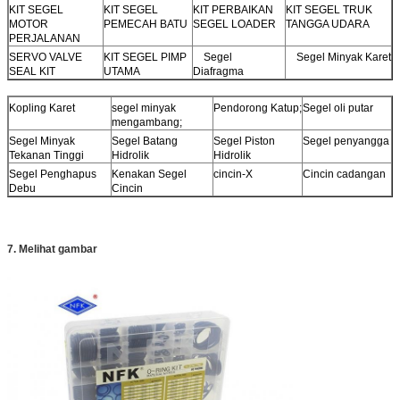
KIT SEGEL
KIT SEGEL
KIT PERBAIKAN
KIT SEGEL TRUK
MOTOR
PEMECAH BATU
SEGEL LOADER
TANGGA UDARA
PERJALANAN
SERVO VALVE
KIT SEGEL PIMP
Segel
Segel Minyak Karet
SEAL KIT
UTAMA
Diafragma
Kopling Karet
segel minyak
Pendorong Katup;
Segel oli putar
mengambang;
Segel Minyak
Segel Batang
Segel Piston
Segel penyangga
Tekanan Tinggi
Hidrolik
Hidrolik
Segel Penghapus
Kenakan Segel
cincin-X
Cincin cadangan
Debu
Cincin
7. Melihat gambar