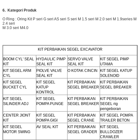
6.
Kategori Produk
O Ring : Oring Kit P seri G seri AS seri S seri M 1.5 seri M 2.0 seri M 1.9series M
2.4 seri
M 3.0 seri M4.0
KIT PERBAIKAN SEGEL EXCAVATOR
BOOM CYL' SEAL
HYDAULIC PIMP
SERVO VALVE
KIT SEGEL PIMP
KIT
SEAL KIT
SEAL KIT
UTAMA
KIT SEGEL ARM
PIOLVE VALVE
O KOTAK CINCIN
KIT SEGEL KATUP
CYL
SEAL KIT
SOLENOID
KIT SEGEL
KIT SEGEL
KIT PERBAIKAN
KIT PERBAIKAN
BUCKET CYL
KATUP
SEGEL BREAKER
SEGEL BREAKER
KONTROL
KIT SEGEL
KIT SEGEL
KIT PERBAIKAN
KIT PERBAIKAN
SILINDER ADJ
POMPA PUNGE
SEGEL BREAKER
SEGEL rig
pengeboran
CENTER JIONT
KIT SEGEL
KIT PERBAIKAN
KIT SEGEL POMPA
KIT
POMPA GIGI
SEGEL CRANE
TRAILER BETON
KIT SEGEL
AV SEAL KIT
KIT PERBAIKAN
KIT SEGEL
MOTOR SWING
SEGEL GRADER
BULLDOZER
CRAWLER