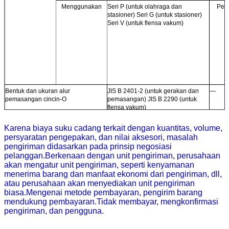
Menggunakan
Seri P (untuk olahraga dan
Pen
stasioner) Seri G (untuk stasioner)
Seri V (untuk flensa vakum)
Bentuk dan ukuran alur
JIS B 2401-2 (untuk gerakan dan
—
pemasangan cincin-O
pemasangan) JIS B 2290 (untuk
flensa vakum)
Karena biaya suku cadang terkait dengan kuantitas, volume,
persyaratan pengepakan, dan nilai aksesori, masalah
pengiriman didasarkan pada prinsip negosiasi
pelanggan.Berkenaan dengan unit pengiriman, perusahaan
akan mengatur unit pengiriman, seperti kenyamanan
menerima barang dan manfaat ekonomi dari pengiriman, dll,
atau perusahaan akan menyediakan unit pengiriman
biasa.Mengenai metode pembayaran, pengirim barang
mendukung pembayaran.Tidak membayar, mengkonfirmasi
pengiriman, dan pengguna.