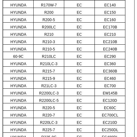
HYUNDA
R170W-7
EC
EC140
HYUNDA
R200
EC
EC150
HYUNDA
R200-5
EC
EC160
HYUNDA
R200LC
EC
EC170B
HYUNDA
R210
EC
EC210
HYUNDA
R210-3
EC
EC210B
HYUNDA
R210-5
EC
EC240B
60-9C
R210LC
EC
EC290
HYUNDA
R210LC-3
EC
EC360
HYUNDA
R215-7
EC
EC360B
HYUNDA
R215-9
EC
EC460
HYUNDA
R21LC-3
EC
EC700
HYUNDA
R2200LC-3
EC
EW145B
HYUNDA
R2200LC-5
EC
EC120D
HYUNDA
R220-5
EC
EC60C
HYUNDA
R220-7
EC
EC700CL
HYUNDA
R220LC-3
EC
EC210D
HYUNDA
R225-7
EC
EC250DL