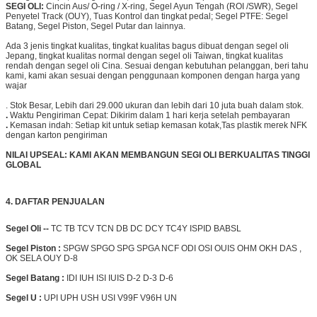
SEGI OLI:
Cincin Aus/ O-ring / X-ring, Segel Ayun Tengah (ROI /SWR), Segel
Penyetel Track (OUY), Tuas Kontrol dan tingkat pedal; Segel PTFE: Segel
Batang, Segel Piston, Segel Putar dan lainnya.
Ada 3 jenis tingkat kualitas, tingkat kualitas bagus dibuat dengan segel oli
Jepang, tingkat kualitas normal dengan segel oli Taiwan, tingkat kualitas
rendah dengan segel oli Cina. Sesuai dengan kebutuhan pelanggan, beri tahu
kami, kami akan sesuai dengan penggunaan komponen dengan harga yang
wajar
.
Stok Besar, Lebih dari 29.000 ukuran dan lebih dari 10 juta buah dalam stok.
.
Waktu Pengiriman Cepat: Dikirim dalam 1 hari kerja setelah pembayaran
.
Kemasan indah: Setiap kit untuk setiap kemasan kotak,
Tas plastik merek NFK
dengan karton pengiriman
NILAI UPSEAL: KAMI AKAN MEMBANGUN SEGI OLI BERKUALITAS TINGGI
GLOBAL
4.
DAFTAR PENJUALAN
Segel Oli --
TC TB TCV TCN DB DC DCY TC4Y ISPID BABSL
Segel Piston :
SPGW SPGO SPG SPGA NCF ODI OSI OUIS OHM OKH DAS ,
OK SELA OUY D-8
Segel Batang :
IDI IUH ISI IUIS D-2 D-3 D-6
Segel U :
UPI UPH USH USI V99F V96H UN