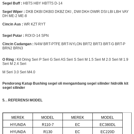
Segel Buff :
HBTS HBY HBTTS D-14
Segel Wiper :
DKB DKBI DKBI3 DKBZ DKI , DWI DKH
DWIR
DSI LBI LBH VAY
DH ME-2 ME-8
Cincin Aus :
WR KZT RYT
Segel Putar :
ROI D-14 SPN
Cincin Cadangan :
N4W BRT-PTFE BRT-NYLON
BRT2
BRT3 BRT-G BRT-P
BRN2 BRN3
O Ring :
Kit Oring Seri P Seri G Seri AS Seri S Seri M 1.5 Seri M 2.0 Seri M 1.9
Seri M 2.4 Seri
M Seri 3.0 Seri M4.0
Pendorong Katup
Bushing segel oli mengambang segel silinder hidrolik kit
segel silinder
5. . REFERENSI MODEL
MEREK
MODEL
MEREK
MODEL
HYUNDA
R110-7
EC
EC380DL
HYUNDA
R130
EC
EC220D