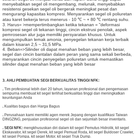
menyebabkan segel oli mengembang, melunak, menyebabkan
resistensi gesekan segel oli bergerak meningkat pesat dan
mengurangi kapasitas kompresi. Menyarankan segel oli poliuretan
atau karet bekerja terus menerus - 10 ℃ ~ + 80 ℃ rentang suhu.
3. Harus= >mempertimbangkan ketika tekanan = "deformasi
kompresi segel oli tekanan tinggi, cincin ekstrusi penolak, aspek
pemrosesan alur juga memiliki persyaratan khusus. Untuk
mengumpulkan lemak amonia, penyegelan tekanan kerja terbaik
dalam kisaran 2,5 ~ 31,5 MPa.
4. Beban=>Silinder oli dapat menahan beban yang lebih besar,
segel dan cincin bantalan dalam peran yang sama sekali berbeda,
menyarankan cincin penyegelan poliuretan untuk memastikan
silinder dapat menahan beban yang lebih besar
3. AHLI PEMBUATAN SEGI BERKUALITAS TINGGI NFK:
.
Tim profesional lebih dari 20 tahun, layanan profesional dan pengemasan
sempurna membuat kit segel terlihat berkualitas tinggi dan meningkatkan
keuntungan Anda
.
Kualitas bagus dan Harga Bagus
.
Perusahaan kami memiliki agen merek Jepang dengan kualifikasi Taiwan
DINGZING, penjualan profesional segel oli dan sejumlah besar inventaris.
.
SEGI NFK:
mengkhususkan diri dalam kit segel Pemutus Hidrolik, kit segel
Ekskavator, kit segel Derek, kit segel Pemuat Roda, kit segel Buldoser Crawler,
kit segel Pompa, kit segel Motor, kit segel Truk Dump.