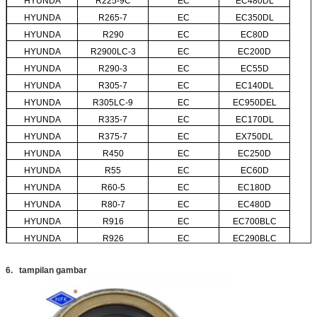
HYUNDA
R225-9C
EC
EC480DL
HYUNDA
R265-7
EC
EC350DL
HYUNDA
R290
EC
EC80D
HYUNDA
R2900LC-3
EC
EC200D
HYUNDA
R290-3
EC
EC55D
HYUNDA
R305-7
EC
EC140DL
HYUNDA
R305LC-9
EC
EC950DEL
HYUNDA
R335-7
EC
EC170DL
HYUNDA
R375-7
EC
EX750DL
HYUNDA
R450
EC
EC250D
HYUNDA
R55
EC
EC60D
HYUNDA
R60-5
EC
EC180D
HYUNDA
R80-7
EC
EC480D
HYUNDA
R916
EC
EC700BLC
HYUNDA
R926
EC
EC290BLC
6. tampilan gambar