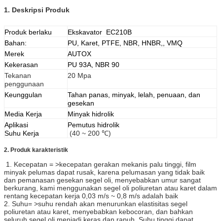
1. Deskripsi Produk
Produk berlaku
Ekskavator EC210B
Bahan:
PU, Karet, PTFE, NBR, HNBR,, VMQ
Merek
AUTOX
Kekerasan
PU 93A, NBR 90
Tekanan
20 Mpa
penggunaan
Keunggulan
Tahan panas, minyak, lelah, penuaan, dan
gesekan
Media Kerja
Minyak hidrolik
Aplikasi
Pemutus hidrolik
Suhu Kerja
(40 ~ 200 ℃)
2. Produk
karakteristik
​
1. Kecepatan = >kecepatan gerakan mekanis palu tinggi, film
minyak pelumas dapat rusak, karena pelumasan yang tidak baik
dan pemanasan gesekan segel oli, menyebabkan umur sangat
berkurang, kami menggunakan segel oli poliuretan atau karet dalam
rentang kecepatan kerja 0,03 m/s ~ 0,8 m/s adalah baik
2. Suhu= >suhu rendah akan menurunkan elastisitas segel
poliuretan atau karet, menyebabkan kebocoran, dan bahkan
seluruh segel oli menjadi keras dan rapuh. Suhu tinggi dapat