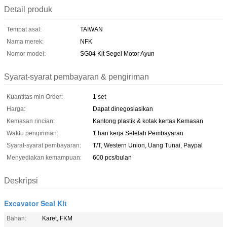
Detail produk
Tempat asal:
TAIWAN
Nama merek:
NFK
Nomor model:
SG04 Kit Segel Motor Ayun
Syarat-syarat pembayaran & pengiriman
Kuantitas min Order:
1 set
Harga:
Dapat dinegosiasikan
Kemasan rincian:
Kantong plastik & kotak kertas Kemasan
Waktu pengiriman:
1 hari kerja Setelah Pembayaran
Syarat-syarat pembayaran:
T/T, Western Union, Uang Tunai, Paypal
Menyediakan kemampuan:
600 pcs/bulan
Deskripsi
Excavator Seal Kit
Bahan:
Karet, FKM