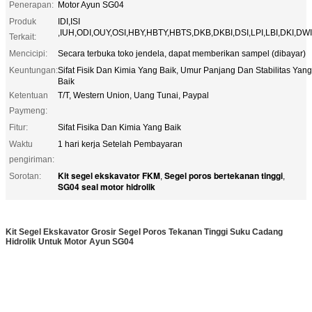
Penerapan:
Motor Ayun SG04
Produk
IDI,ISI
,IUH,ODI,OUY,OSI,HBY,HBTY,HBTS,DKB,DKBI,DSI,LPI,LBI,DKI,DWI
Terkait:
Mencicipi:
Secara terbuka toko jendela, dapat memberikan sampel (dibayar)
Keuntungan:
Sifat Fisik Dan Kimia Yang Baik, Umur Panjang Dan Stabilitas Yang
Baik
Ketentuan
T/T, Western Union, Uang Tunai, Paypal
Paymeng:
Fitur:
Sifat Fisika Dan Kimia Yang Baik
Waktu
1 hari kerja Setelah Pembayaran
pengiriman:
Kit segel ekskavator FKM
Segel poros bertekanan tinggi
Sorotan:
,
,
SG04 seal motor hidrolik
Kit Segel Ekskavator Grosir Segel Poros Tekanan Tinggi Suku Cadang
Hidrolik Untuk Motor Ayun SG04