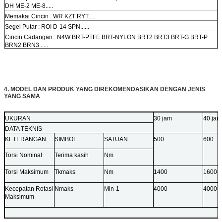
DH ME-2 ME-8.....
Memakai Cincin : WR KZT RYT.....
Segel Putar : ROI D-14 SPN......
Cincin Cadangan : N4W BRT-PTFE BRT-NYLON BRT2 BRT3 BRT-G BRT-P
BRN2 BRN3......
O Ring : Oring Kit Seri P Seri G Seri AS Seri S Seri M 1.5 Seri M 2.0 Seri M 1.9
Seri M 2.4
Seri M 3.0 Seri M4.0.....
Cincin D : DRP , DRI.....
Segel Oli -- TC TB TCV TCN DB DC DCY TC4Y........
4. MODEL DAN PRODUK YANG DIREKOMENDASIKAN DENGAN JENIS
Katup Pendorong Segel minyak mengambang Bushing segel silinder hidrolik
YANG SAMA
kit segel silinder .....
UKURAN
30 jam
40 jam
DATA TEKNIS
KETERANGAN
SIMBOL
SATUAN
500
600
Torsi Nominal
Terima kasih
Nm
Torsi Maksimum
Tkmaks
Nm
1400
1600
Kecepatan Rotasi
Nmaks
Min-1
4000
4000
Maksimum