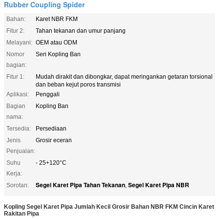
Rubber Coupling Spider
Bahan:
Karet NBR FKM
Fitur 2:
Tahan tekanan dan umur panjang
Melayani:
OEM atau ODM
Nomor
Seri Kopling Ban
bagian:
Fitur 1:
Mudah dirakit dan dibongkar, dapat meringankan getaran torsional
dan beban kejut poros transmisi
Aplikasi:
Penggali
Bagian
Kopling Ban
nama:
Tersedia:
Persediaan
Jenis
Grosir eceran
Penjualan:
Suhu
- 25+120°C
Kerja:
Segel Karet Pipa Tahan Tekanan
Segel Karet Pipa NBR
Sorotan:
,
Kopling Segel Karet Pipa Jumlah Kecil Grosir Bahan NBR FKM Cincin Karet
Rakitan Pipa