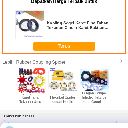
Dapatkan Harga Terbaik untuk
Kopling Segel Karet Pipa Tahan
Tekanan Cincin Karet Rakitan
Pipa NBR FKM
Terus
Rubber Coupling Spider
Lebih
-5S070
Kopling Bintang
Kopling Karet
Lengan Pompa
160H P
Coupling
Karet Tahan
Fleksibel Spider
Hidrolik Fleksibel
Rubber Ex
leksibel
Tekanan Untuk
Lengan Kopling
Karet Coupling
Shaft Co
Mini Excavator
Pompa Mekanik
Clamp
Ass
Kustom
Menghubungkan
Rakitan Lem
Mengubah bahasa
Indonesian