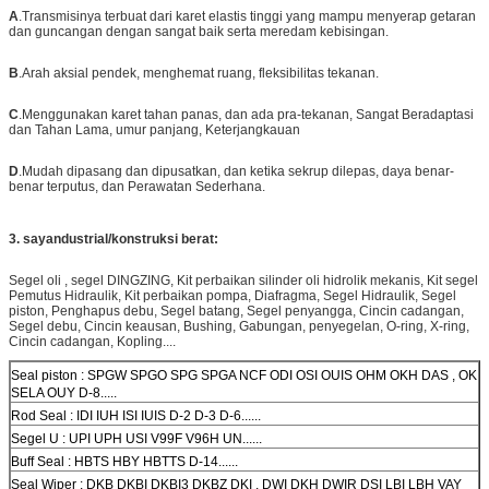
A
.Transmisinya terbuat dari karet elastis tinggi yang mampu menyerap getaran
dan guncangan dengan sangat baik serta meredam kebisingan.
B
.Arah aksial pendek, menghemat ruang, fleksibilitas tekanan.
C
.Menggunakan karet tahan panas, dan ada pra-tekanan, Sangat Beradaptasi
dan Tahan Lama, umur panjang, Keterjangkauan
D
.Mudah dipasang dan dipusatkan, dan ketika sekrup dilepas, daya benar-
benar terputus, dan Perawatan Sederhana.
3. saya
ndustrial/konstruksi berat:
Segel oli , segel DINGZING, Kit perbaikan silinder oli hidrolik mekanis, Kit segel
Pemutus Hidraulik, Kit perbaikan pompa, Diafragma, Segel Hidraulik, Segel
piston, Penghapus debu, Segel batang, Segel penyangga, Cincin cadangan,
Segel debu, Cincin keausan, Bushing, Gabungan, penyegelan, O-ring, X-ring,
Cincin cadangan, Kopling....
Seal piston : SPGW SPGO SPG SPGA NCF ODI OSI OUIS OHM OKH DAS , OK
SELA OUY D-8.....
Rod Seal : IDI IUH ISI IUIS D-2 D-3 D-6......
Segel U : UPI UPH USI V99F V96H UN......
Buff Seal : HBTS HBY HBTTS D-14......
Seal Wiper : DKB DKBI DKBI3 DKBZ DKI , DWI DKH DWIR DSI LBI LBH VAY