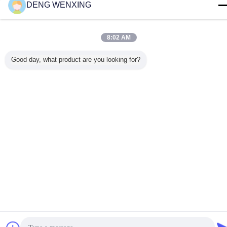
DENG WENXING
8:02 AM
Rumah
|
TENTANG KAMI
|
Hubungi kami
|
Sitemap
|
Privacy Policy
Tampilan desktop
Good day, what product are you looking for?
Copyright © 2018 - 2026 GUANGZHOU UP OIL-SEALS TRADING CO.,LTD.
All rights reserved.