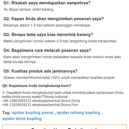
Q1: Bisakah saya mendapatkan sampelnya?
Ya, Bayar sampel, ambil barang.
Q2: Kapan Anda akan mengirimkan pesanan saya?
Biasanya, dalam 1-2 hari setelah pelanggan membayar.
Q3: Berapa lama saya bisa menerima barang?
Waktu pengiriman normal adalah 3-9 hari, tergantung moda transportasi.
Q4: Bagaimana cara melacak pesanan saya?
Kami akan mengirimkan nomor pelacakan kepada Anda melalui email atau 
detail kontak lainnya.
Q5: Kualitas produk ada jaminannya?
Silakan membeli!Kontrol ketat 100% untuk memastikan kualitas produk.
Q6: Bagaimana Anda menghubungi kami?
A: Dapatkah Anda menghubungi kami untuk mendiskusikan pertanyaan Anda
ketika Anda punya waktu?Tolong hubungi :
+86 13802959131 whatsapp(wechat )Nona Deng
+86 13924029131 whatsapp(wechat )Nona Fion
spider kopling poros
spider rahang kopling
Tag:
,
,
spider drive kopling