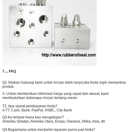
86
MacGregor 100
MacGregor 100
Kit perbaikan jack
Jack
87
Kit perbaikan jack
TTS-95-155
95-155 Kit
TTS-95-155
Perbaikan Jack
88
MacGregor 125
MacGregor 125
Kit perbaikan jack
Jack
89
CAR-261/160-
CAR-261/160-
Hatcn Tutup Kit
970ST
970ST
Hydraulic Silinder
Seal
90
224/140 42049996
224/140 42049996
Hatcn Tutup Kit
Hydraulic Silinder
Seal
91
Kit perbaikan
Kit Perbaikan
Kit Perbaikan
silinder jack laut
Silinder Jack
Silinder Jack
7....
FAQ
(menurut sampel)
92
Kit perbaikan
Kit perbaikan
Kit perbaikan
Q1 Silakan hubungi kami untuk rincian lebih lanjut jika Anda ingin memeriksa
silinder laut
silinder laut
silinder laut
produk.
(menurut sampel)
A. Untuk memberikan informasi harga yang cepat dan akurat, kami
93
Kit Seal Silinder
Hatcn Tutup Kit
Hatcn Tutup Kit
membutuhkan beberapa rincian tentang mesin
Hydraulic Marine
Hydraulic Silinder
Hydraulic Silinder
Hatchn Cover
Seal
Seal
T2: Apa syarat pembayaran Anda?
A:
TT, Cash, Bank, PayPal, HSBC, City Bank.
(berdasarkan
sampel)
Q3:
Ke tempat mana kau mengekspor?
Amerika Selatan, Amerika Utara, Eropa, Oseania, Afrika, Asia, dll.
Q4:
Bagaimana untuk menjamin layanan purna jual Anda?