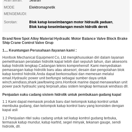
Arah aliran:
Searah
MODE
Elektromagnetik
MENGEMUDI:
Blok katup keseimbangan motor hidraulik paduan
Sorotan:
,
Blok katup keseimbangan mesin hidrolik derek
Brand New Spot Alloy Material Hydraulic Motor Balance Valve Block Brake
Ship Crane Control Valve Grup
:
1....
Keuntungan Perusahaan /
layanan kami
Honfook Mechanical Equipment Co, Ltd mengkhususkan diri dalam layanan
pemeliharaan peralatan hidrolik kapal lebih dari sepuluh tahun, dan aksesoris
katup hidrolik lengkap.Cadangan teknis komprehensif. Kami menyediakan
pemasangan katup hidrolik baru atau aksesori; desain dan pengolahan blok
katup kontrol hidrolik.Anda dapat berkonsultasi dan memesan melalui
email.Hydraulic power unit berfungsi sebagai sumber daya untuk
winch,windlass,shark jaw/towing pins.Honfook marine dapat menawarkan unit
power pack hydraulic yang terpisah,atau sistem lengkap termasuk windlass dll.
Penjualan suku cadang sistem hidrolik untuk pembukaan gudang kapal
1.1 Kami dapat memasok produk baru dari kelompok katup kontrol untuk
membuka gudang, dan kelompok katup kontrol baru yang konsisten dengan
kapal asli
1.2 Penjualan ritel suku cadang untuk set katup kontrol gudang terbuka,
termasuk katup mundur, katup kartrid, segel minyak, tekanan gauge, sendi
hidrolik, dll.