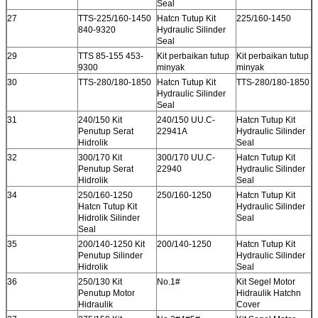
Seal
27
TTS-225/160-1450
Hatcn Tutup Kit
225/160-1450
840-9320
Hydraulic Silinder
Seal
29
TTS 85-155 453-
Kit perbaikan tutup
Kit perbaikan tutup
9300
minyak
minyak
30
TTS-280/180-1850
Hatcn Tutup Kit
TTS-280/180-1850
Hydraulic Silinder
Seal
31
240/150 Kit
240/150 UU.C-
Hatcn Tutup Kit
Penutup Serat
22941A
Hydraulic Silinder
Hidrolik
Seal
32
300/170 Kit
300/170 UU.C-
Hatcn Tutup Kit
Penutup Serat
22940
Hydraulic Silinder
Hidrolik
Seal
34
250/160-1250
250/160-1250
Hatcn Tutup Kit
Hatcn Tutup Kit
Hydraulic Silinder
Hidrolik Silinder
Seal
Seal
35
200/140-1250 Kit
200/140-1250
Hatcn Tutup Kit
Penutup Silinder
Hydraulic Silinder
Hidrolik
Seal
36
250/130 Kit
No.1#
Kit Segel Motor
Penutup Motor
Hidraulik Hatchn
Hidraulik
Cover