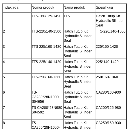
Tidak ada
Nomor produk
Nama produk
Spesifikasi
1
TTS-180/125-1490
TTS
Hatcn Tutup Kit
Hydraulic Silinder
Seal
2
TTS-220/140-1500
Hatcn Tutup Kit
TTS-220/140-1500
Hydraulic Silinder
Seal
3
TTS-225/160-1420
Hatcn Tutup Kit
225/160-1420
Hydraulic Silinder
Seal
4
TTS-225/140-1420
Hatcn Tutup Kit
225*140-1420
Hydraulic Silinder
Seal
5
TTS-250/160-1360
Hatcn Tutup Kit
250/160-1360
Hydraulic Silinder
Seal
6
TS-
Hatcn Tutup Kit
CA280/160-930
CA280*28N1000-
Hydraulic Silinder
S04656
Seal
7
TS-CA200*28N980-
Hatcn Tutup Kit
CA200/125-980
S04592
Hydraulic Silinder
Seal
8
TS-
Hatcn Tutup Kit
CA250/160-930
CA250*28N1050-
Hydraulic Silinder