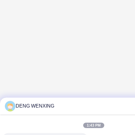
DENG WENXING
1:43 PM