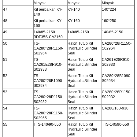
Minyak
Minyak
Minyak
47
Kit perbaikan KY-
KY-140
140*224
140
48
Kit perbaikan KY-
KY-160
160*250
160
49
140/85-2150
140/85-2150
140/85-2150
BDF35S-CA2150
50
TS-
Hatcn Tutup Kit
CA280*28R1150-
CA280*28R1150-
Hydraulic Silinder
S02964
S02964
Seal
51
TS-
Hatcn Tutup Kit
CA261E28R910-
CA261E28R910-
Hydraulic Silinder
S02933
S02933
Seal
52
TS-
Hatcn Tutup Kit
CA280*28B1090-
CA280*28B1090-
Hydraulic Silinder
S02934
S02934
Seal
53
TS-
Hatcn Tutup Kit
CA280*28R1150-
CA280*28R1150-
Hydraulic Silinder
S02932
S02932
Seal
54
TS-
Hatcn Tutup Kit
CA280/160-930
CA280*28R1150-
Hydraulic Silinder
S02965
Seal
55
TTS-140/90-550
Hatcn Tutup Kit
TTS-140/90-550
Hydraulic Silinder
Seal