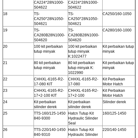
CA224*28N1000-
CA224*28N1000-
S04622
S04622
18
TS-
TS-
CA250/160-1050
CA250*28N1050-
CA250*28N1050-
S04621
S04621
19
TS-
TS-
CA280/160-1000
CA280B28N1000-
CA280B28N1000-
S04620
S04620
20
100 kit perbaikan
100 kit perbaikan
Kit perbaikan tutup
tutup minyak
tutup minyak
minyak
K:1022477
21
80 kit perbaikan
80 kit perbaikan
Kit perbaikan tutup
tutup minyak
tutup minyak K:
minyak
1022990
22
CHHXL-6165-R2-
CHHXL-6165-R2-
Kit Perbaikan
17-080 KIT
17-080
Motor Hatch
23
CHHXL-6165-R2-
CHHXL-6165-R2-
Kit Perbaikan
17+2-100 KIT
17+2-100
Motor Hatch
24
Kit perbaikan
Kit perbaikan
Silinder derek
silinder derek
silinder derek
25
TTS-160/125-1450
Hatcn Tutup Kit
160/125-1450
840-9300
Hydraulic Silinder
Seal
26
TTS-220/140-1450
Hatcn Tutup Kit
220/140-1450
840-9310
Hydraulic Silinder