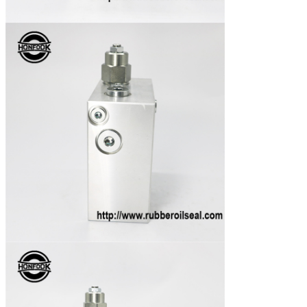
silinder laut
silinder
78
Kit perbaikan katup
Kit perbaikan katup
kontrol kapal
kontrol
(bagian ganti
bengkel)
79
MacGregor
MacGregor
Kit perbaikan
280/200-2200
280/200-2200
MacGregor
Cylinder
80
MacGregor K:
MacGregor K:
Kit perbaikan
1100315
1100315
konsol pintu
gerbang
81
MacGregor K:
MacGregor K:
Kit perbaikan
1034642 140/110
1034642 140/110
MacGregor
Cylinder
82
MacGregor K:
MacGregor K:
Kit perbaikan
1022028
1022028
MacGregor
Cylinder
83
MacGregor
MacGregor
Kit perbaikan
250/180-1750
250/180-1750
MacGregor
Cylinder
84
Minyak MacGregor
Minyak MacGregor
Kit perbaikan jack
Top 160-350
Top 160-350
85
Kapal pilot-300/180
300/180 42049997
Hatcn Tutup Kit
42049997
Hydraulic Silinder
Seal