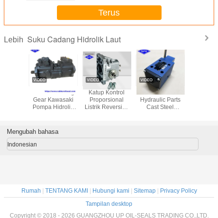
Terus
Suku Cadang Hidrolik Laut
Lebih
PEEDI
Marine Steering
Katup Kontrol
35MPA Marine
Katup Ko
Original
Gear Kawasaki
Proporsional
Hydraulic Parts
Laut Da
 Wear
Pompa Hidrolik
Listrik Reversing
Cast Steel
PVG
 Bushing
K5V K5V112
Valve Ship Crane
Reversing Valve
an Suku
K5V140 K5V160
Hydraulic Parts
Untuk Ship Switch
idraulik
K5V180 K5V200
Hatch
Mengubah bahasa
ut
K5V280 K5V212
Indonesian
Rumah
|
TENTANG KAMI
|
Hubungi kami
|
Sitemap
|
Privacy Policy
Tampilan desktop
Copyright © 2018 - 2026 GUANGZHOU UP OIL-SEALS TRADING CO.,LTD.