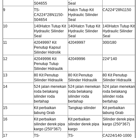
S04655
Seal
9
TS-
Hatcn Tutup Kit
CA224*28N1150
CA224*28N1150-
Hydraulic Silinder
S04654
Seal
10
140Hatcn Tutup Kit
140Hatcn Tutup Kit
140Hatcn Tutup Kit
Hydraulic Silinder
Hydraulic Silinder
Hydraulic Silinder
Seal
Seal
Seal
11
42049997 Kit
42049997
300/180
Penutup Kapsul
Silinder Hidrolik
12
42049996 Kit
42049996
224*140
Penutup Tutup
Silinder Hidraulik
13
80 Kit Penutup
80 Kit Penutup
80 Kit Penutup
Silinder Hidraulik
Silinder Hidraulik
Silinder Hidraulik
14
524 jalan menekan
524 jalan menekan
524 jalan menekan
roda belakang
roda belakang
roda belakang
silinder roda
silinder roda
silinder roda
bertahap
bertahap
bertahap
15
Kit perbaikan
Tangkap silinder
Kit perbaikan
tabung Grab
tabung Grab
16
Kit perbaikan
Kit perbaikan
Silinder derek pipa
silinder derek pipa
silinder derek pipa
kargo (250*367)
kargo (250*367)
kargo
17
TS-
TS-
CA224/140-1000