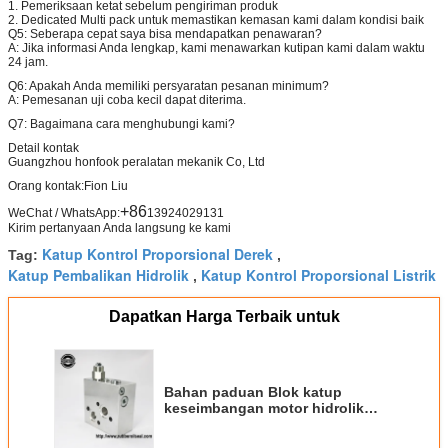
1. Pemeriksaan ketat sebelum pengiriman produk
2. Dedicated Multi pack untuk memastikan kemasan kami dalam kondisi baik
Q5: Seberapa cepat saya bisa mendapatkan penawaran?
A: Jika informasi Anda lengkap, kami menawarkan kutipan kami dalam waktu
24 jam.
Q6: Apakah Anda memiliki persyaratan pesanan minimum?
A: Pemesanan uji coba kecil dapat diterima.
Q7: Bagaimana cara menghubungi kami?
Detail kontak
Guangzhou honfook peralatan mekanik Co, Ltd
Orang kontak:
Fion Liu
+86
WeChat / WhatsApp:
13924029131
Kirim pertanyaan Anda langsung ke kami
Katup Kontrol Proporsional Derek
Tag:
,
Katup Pembalikan Hidrolik
Katup Kontrol Proporsional Listrik
,
Dapatkan Harga Terbaik untuk
Bahan paduan Blok katup
keseimbangan motor hidrolik
Brake Ship Crane Control Valve
Group