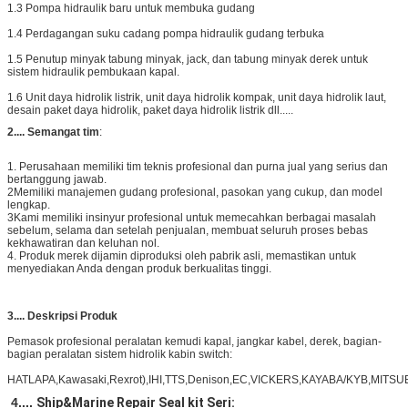
1.3 Pompa hidraulik baru untuk membuka gudang
1.4 Perdagangan suku cadang pompa hidraulik gudang terbuka
1.5 Penutup minyak tabung minyak, jack, dan tabung minyak derek untuk
sistem hidraulik pembukaan kapal.
1.6 Unit daya hidrolik listrik, unit daya hidrolik kompak, unit daya hidrolik laut,
desain paket daya hidrolik, paket daya hidrolik listrik dll.....
2.... Semangat tim
:
1. Perusahaan memiliki tim teknis profesional dan purna jual yang serius dan
bertanggung jawab.
2Memiliki manajemen gudang profesional, pasokan yang cukup, dan model
lengkap.
3Kami memiliki insinyur profesional untuk memecahkan berbagai masalah
sebelum, selama dan setelah penjualan, membuat seluruh proses bebas
kekhawatiran dan keluhan nol.
4. Produk merek dijamin diproduksi oleh pabrik asli, memastikan untuk
menyediakan Anda dengan produk berkualitas tinggi.
3....
Deskripsi Produk
Pemasok profesional peralatan kemudi kapal, jangkar kabel, derek, bagian-
bagian peralatan sistem hidrolik kabin switch:
HATLAPA,Kawasaki,Rexrot),IHI,TTS,Denison,EC,VICKERS,KAYABA/KYB,MITSU
4....
Ship&Marine Repair Seal kit Seri: