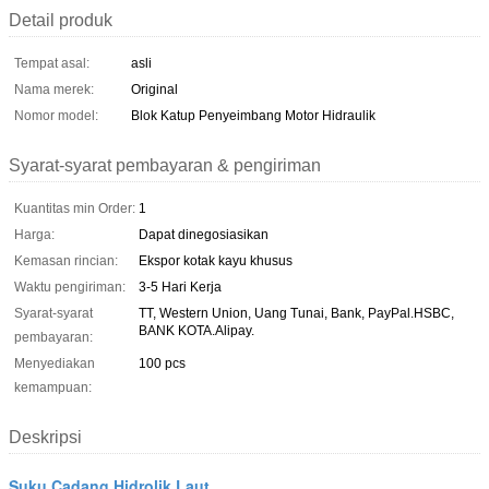
Detail produk
Tempat asal:
asli
Nama merek:
Original
Nomor model:
Blok Katup Penyeimbang Motor Hidraulik
Syarat-syarat pembayaran & pengiriman
Kuantitas min Order:
1
Harga:
Dapat dinegosiasikan
Kemasan rincian:
Ekspor kotak kayu khusus
Waktu pengiriman:
3-5 Hari Kerja
Syarat-syarat
TT, Western Union, Uang Tunai, Bank, PayPal.HSBC,
BANK KOTA.Alipay.
pembayaran:
Menyediakan
100 pcs
kemampuan:
Deskripsi
Suku Cadang Hidrolik Laut