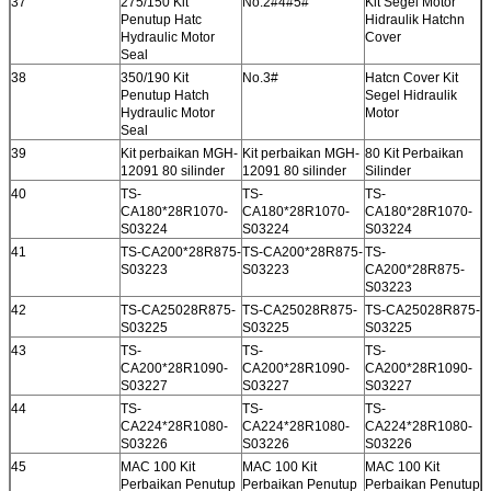
37
275/150 Kit
No.2#4#5#
Kit Segel Motor
Penutup Hatc
Hidraulik Hatchn
Hydraulic Motor
Cover
Seal
38
350/190 Kit
No.3#
Hatcn Cover Kit
Penutup Hatch
Segel Hidraulik
Hydraulic Motor
Motor
Seal
39
Kit perbaikan MGH-
Kit perbaikan MGH-
80 Kit Perbaikan
12091 80 silinder
12091 80 silinder
Silinder
40
TS-
TS-
TS-
CA180*28R1070-
CA180*28R1070-
CA180*28R1070-
S03224
S03224
S03224
41
TS-CA200*28R875-
TS-CA200*28R875-
TS-
S03223
S03223
CA200*28R875-
S03223
42
TS-CA25028R875-
TS-CA25028R875-
TS-CA25028R875-
S03225
S03225
S03225
43
TS-
TS-
TS-
CA200*28R1090-
CA200*28R1090-
CA200*28R1090-
S03227
S03227
S03227
44
TS-
TS-
TS-
CA224*28R1080-
CA224*28R1080-
CA224*28R1080-
S03226
S03226
S03226
45
MAC 100 Kit
MAC 100 Kit
MAC 100 Kit
Perbaikan Penutup
Perbaikan Penutup
Perbaikan Penutup