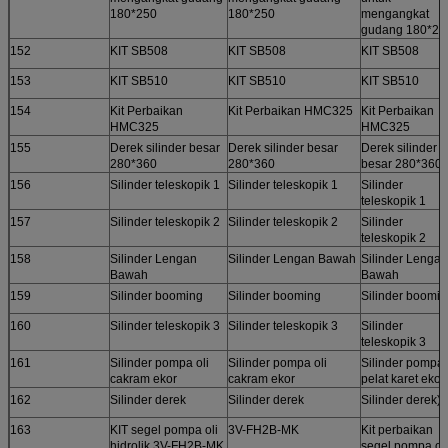
180*250
180*250
mengangkat
gudang 180*25
152
KIT SB508
KIT SB508
KIT SB508
153
KIT SB510
KIT SB510
KIT SB510
154
Kit Perbaikan
Kit Perbaikan HMC325
Kit Perbaikan
HMC325
HMC325
155
Derek silinder besar
Derek silinder besar
Derek silinder
280*360
280*360
besar 280*360
156
Silinder teleskopik 1
Silinder teleskopik 1
Silinder
teleskopik 1
157
Silinder teleskopik 2
Silinder teleskopik 2
Silinder
teleskopik 2
158
Silinder Lengan
Silinder Lengan Bawah
Silinder Lengan
Bawah
Bawah
159
Silinder booming
Silinder booming
Silinder boomi
160
Silinder teleskopik 3
Silinder teleskopik 3
Silinder
teleskopik 3
161
Silinder pompa oli
Silinder pompa oli
Silinder pompa 
cakram ekor
cakram ekor
pelat karet ekor
162
Silinder derek
Silinder derek
Silinder derek)
163
KIT segel pompa oli
3V-FH2B-MK
Kit perbaikan
hidrolik 3V-FH2B-MK
segel pompa oli