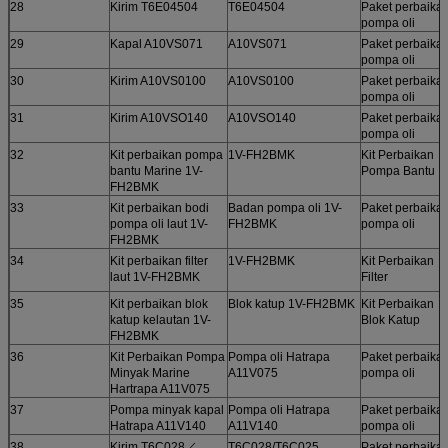
28
Kirim T6E04504
T6E04504
Paket perbaika
pompa oli
29
Kapal A10VS071
A10VS071
Paket perbaika
pompa oli
30
Kirim A10VS0100
A10VS0100
Paket perbaika
pompa oli
31
Kirim A10VSO140
A10VSO140
Paket perbaika
pompa oli
32
Kit perbaikan pompa
1V-FH2BMK
Kit Perbaikan
bantu Marine 1V-
Pompa Bantu
FH2BMK
33
Kit perbaikan bodi
Badan pompa oli 1V-
Paket perbaika
pompa oli laut 1V-
FH2BMK
pompa oli
FH2BMK
34
Kit perbaikan filter
1V-FH2BMK
Kit Perbaikan
laut 1V-FH2BMK
Filter
35
Kit perbaikan blok
Blok katup 1V-FH2BMK
Kit Perbaikan
katup kelautan 1V-
Blok Katup
FH2BMK
36
Kit Perbaikan Pompa
Pompa oli Hatrapa
Paket perbaika
Minyak Marine
A11V075
pompa oli
Hartrapa A11V075
37
Pompa minyak kapal
Pompa oli Hatrapa
Paket perbaika
Hatrapa A11V140
A11V140
pompa oli
38
Kirim T6C028／
T6C028/T6C025
Paket perbaika