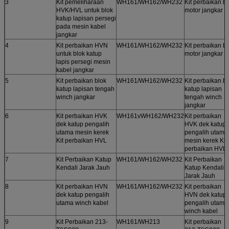
3
Kit pemeliharaan
WH161/WH162/WH232
Kit perbaikan b
HVK/HVL untuk blok
motor jangkar
katup lapisan persegi
pada mesin kabel
jangkar
4
Kit perbaikan HVN
WH161/WH162/WH232
Kit perbaikan b
untuk blok katup
motor jangkar
lapis persegi mesin
kabel jangkar
5
Kit perbaikan blok
WH161/WH162/WH232
Kit perbaikan b
katup lapisan tengah
katup lapisan
winch jangkar
tengah winch
jangkar
6
Kit perbaikan HVK
WH161vWH162/WH232
Kit perbaikan
dek katup pengalih
HVK dek katup
utama mesin kerek
pengalih utama
Kit perbaikan HVL
mesin kerek Kit
perbaikan HVL
7
Kit Perbaikan Katup
WH161/WH162/WH232
Kit Perbaikan
Kendali Jarak Jauh
Katup Kendali
Jarak Jauh
8
Kit perbaikan HVN
WH161/WH162/WH232
Kit perbaikan
dek katup pengalih
HVN dek katup
utama winch kabel
pengalih utama
winch kabel
9
Kit Perbaikan 213-
WH161/WH213
Kit perbaikan