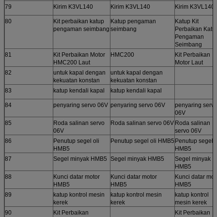
79
Kirim K3VL140
Kirim K3VL140
Kirim K3VL140
80
Kit perbaikan katup
Katup pengaman
Katup Kit
pengaman seimbang
seimbang
Perbaikan Katu
Pengaman
Seimbang
81
Kit Perbaikan Motor
HMC200
Kit Perbaikan
HMC200 Laut
Motor Laut
82
untuk kapal dengan
untuk kapal dengan
kekuatan konstan
kekuatan konstan
83
katup kendali kapal
katup kendali kapal
84
penyaring servo 06V
penyaring servo 06V
penyaring serv
06V
85
Roda salinan servo
Roda salinan servo 06V
Roda salinan
06V
servo 06V
86
Penutup segel oli
Penutup segel oli HMB5
Penutup segel o
HMB5
HMB5
87
Segel minyak HMB5
Segel minyak HMB5
Segel minyak
HMB5
88
Kunci datar motor
Kunci datar motor
Kunci datar mot
HMB5
HMB5
HMB5
89
katup kontrol mesin
katup kontrol mesin
katup kontrol
kerek
kerek
mesin kerek
90
Kit Perbaikan
Kit Perbaikan