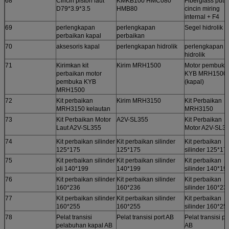
68
Cincin piston laut
KMKB100 HMC080
Fiberglass putih
D79*3.9*3.5
HMB80
cincin miring
internal + F4
69
perlengkapan
perlengkapan
Segel hidrolik
perbaikan kapal
perbaikan
70
aksesoris kapal
perlengkapan hidrolik
perlengkapan
hidrolik
71
Kirimkan kit
Kirim MRH1500
Motor pembuka
perbaikan motor
KYB MRH1500
pembuka KYB
(kapal)
MRH1500
72
Kit perbaikan
Kirim MRH3150
Kit Perbaikan
MRH3150 kelautan
MRH3150
73
Kit Perbaikan Motor
A2V-SL355
Kit Perbaikan
Laut A2V-SL355
Motor A2V-SL3
74
Kit perbaikan silinder
Kit perbaikan silinder
Kit perbaikan
125*175
125*175
silinder 125*17
75
Kit perbaikan silinder
Kit perbaikan silinder
Kit perbaikan
oli 140*199
140*199
silinder 140*19
76
Kit perbaikan silinder
Kit perbaikan silinder
Kit perbaikan
160*236
160*236
silinder 160*23
77
Kit perbaikan silinder
Kit perbaikan silinder
Kit perbaikan
160*255
160*255
silinder 160*25
78
Pelat transisi
Pelat transisi port AB
Pelat transisi po
pelabuhan kapal AB
AB