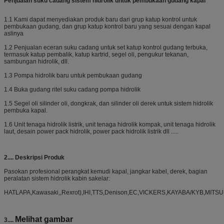
Penjualan suku cadang sistem hidrolik untuk pembukaan gudang kapal
1.1 Kami dapat menyediakan produk baru dari grup katup kontrol untuk
pembukaan gudang, dan grup katup kontrol baru yang sesuai dengan kapal
aslinya
1.2 Penjualan eceran suku cadang untuk set katup kontrol gudang terbuka,
termasuk katup pembalik, katup kartrid, segel oli, pengukur tekanan,
sambungan hidrolik, dll.
1.3 Pompa hidrolik baru untuk pembukaan gudang
1.4 Buka gudang ritel suku cadang pompa hidrolik
1.5 Segel oli silinder oli, dongkrak, dan silinder oli derek untuk sistem hidrolik
pembuka kapal.
1.6 Unit tenaga hidrolik listrik, unit tenaga hidrolik kompak, unit tenaga hidrolik
laut, desain power pack hidrolik, power pack hidrolik listrik dll .....
2....
Deskripsi Produk
Pasokan profesional perangkat kemudi kapal, jangkar kabel, derek, bagian
peralatan sistem hidrolik kabin sakelar:
HATLAPA,Kawasaki,,Rexrot),IHI,TTS,Denison,EC,VICKERS,KAYABA/KYB,MITSU
Melihat gambar
3....