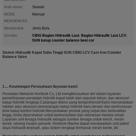
Arah aliran:
Searah
MODE
Manual
MENGEMUDI:
Membentuk:
Jenis Bola
CBIG Bagian Hidraulik Laut
Bagian Hidraulik Laut LCV
Sorotan:
,
,
SUN katup counter balance besi cor
Sistem Hidraulik Kapal Suhu Tinggi SUN CBIG LCV Cast Iron Counter
Balance Valve
:
1....
Keuntungan Perusahaan /
layanan kami
Peralatan Mekanik Honfook Co, Ltd mengkhususkan diri dalam layanan
pemeliharaan peralatan hidrolik kapal lebih dari sepuluh tahun, dan aksesori
katup hidrolik lengkap.Cadangan teknis yang komprehensif.Kami menyediakan
rakitan atau aksesori pemasangan katup hidrolik baru;desain dan pemrosesan
blok katup kontrol hidrolik.Menyediakan produk yang cepat dan berkualitas
tinggi, Anda dipersilakan untuk berkonsultasi dan memesan melalui email.
Layanan unit tenaga hidraulik sebagai sumber tenaga untuk winch, mesin
kerek, rahang hiu/pin penarik. Honfook Marine dapat menawarkan unit paket
daya hidraulik terpisah, atau sistem lengkap termasuk mesin kerek, dll: