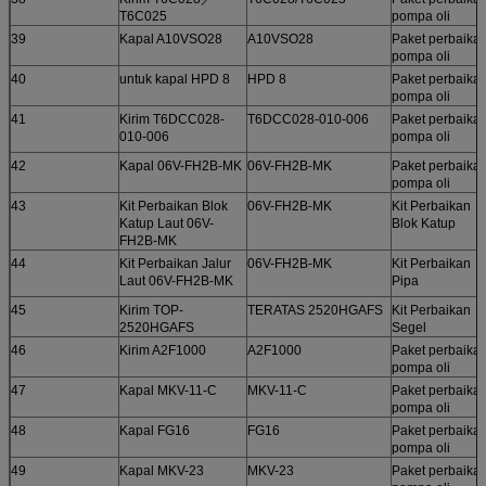
T6C025
pompa oli
39
Kapal A10VSO28
A10VSO28
Paket perbaika
pompa oli
40
untuk kapal HPD 8
HPD 8
Paket perbaika
pompa oli
41
Kirim T6DCC028-
T6DCC028-010-006
Paket perbaika
010-006
pompa oli
42
Kapal 06V-FH2B-MK
06V-FH2B-MK
Paket perbaika
pompa oli
43
Kit Perbaikan Blok
06V-FH2B-MK
Kit Perbaikan
Katup Laut 06V-
Blok Katup
FH2B-MK
44
Kit Perbaikan Jalur
06V-FH2B-MK
Kit Perbaikan
Laut 06V-FH2B-MK
Pipa
45
Kirim TOP-
TERATAS 2520HGAFS
Kit Perbaikan
2520HGAFS
Segel
46
Kirim A2F1000
A2F1000
Paket perbaika
pompa oli
47
Kapal MKV-11-C
MKV-11-C
Paket perbaika
pompa oli
48
Kapal FG16
FG16
Paket perbaika
pompa oli
49
Kapal MKV-23
MKV-23
Paket perbaika