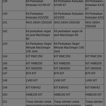
139
Kit Perbaikan
Kit Perbaikan Kelautan
Kit Perbaikan
Kelautan IUI 6N-67
IUI 6N-67
Kelautan IUI 6N
67
140
Kit Perbaikan
Kit Perbaikan Kelautan
Kit Perbaikan
Kelautan A2V250
A2V250
Kelautan A2V2
141
NH2-28SH-250/160
NH2-28SH-250/160
NH2-28SH-
250/160
142
Kit perbaikan segel
Kit perbaikan segel oli
oli jack MacGregor
jack MacGregor 85
85
143
Kit Perbaikan Segel
Kit Perbaikan Segel
Minyak MacGregor
Minyak MacGregor 100
100 Jack
Jack
144
KIT RMC350
KIT RMC350
KIT RMC350
145
KIT HMB200
KIT HMB200
KIT HMB200
146
KIT GM3500
KIT GM3500
KIT GM3500
147
B70 KIT
B70 KIT
B70 KIT
148
LV60 KIT
LV60 KIT
LV60 KIT
149
KIT KWV42
KIT KWV42
KIT KWV42
150
HMB100 KIT
HMB100 KIT
HMB100 KIT
151
Tutup silinder untuk
Tutup silinder untuk
Tutup silinder
mengangkat gudang
mengangkat gudang
untuk