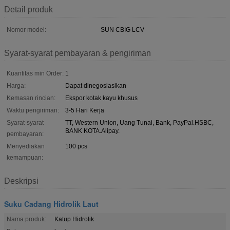
Detail produk
Nomor model:
SUN CBIG LCV
Syarat-syarat pembayaran & pengiriman
Kuantitas min Order:
1
Harga:
Dapat dinegosiasikan
Kemasan rincian:
Ekspor kotak kayu khusus
Waktu pengiriman:
3-5 Hari Kerja
Syarat-syarat
TT, Western Union, Uang Tunai, Bank, PayPal.HSBC,
BANK KOTA.Alipay.
pembayaran:
Menyediakan
100 pcs
kemampuan:
Deskripsi
Suku Cadang Hidrolik Laut
Nama produk:
Katup Hidrolik