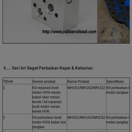
5....
Seri kit Segel Perbaikan Kapal & Kelautan:
TIDAK
Nomor produk
Nama Produk
Spesifikasi
1
Kit reparasi bodi
WH161/WH162/WH232
Kit perbaikan b
motor HVN mesin
motor jangkar
kabel ekor mesin
kerek / kit reparasi
bodi motor mesin
kerek HVK
2
Kit perbaikan bodi
WH161/WH162/WH232
Kit perbaikan b
motor HVN kabel sisi
motor jangkar
jangkar