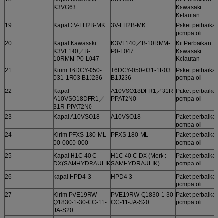
K3VG63
Kawasaki
Kelautan
19
Kapal 3V-FH2B-MK
3V-FH2B-MK
Paket perbaika
pompa oli
20
Kapal Kawasaki
K3VL140／B-10RMM-
Kit Perbaikan
K3VL140／B-
P0-L047
Kawasaki
10RMM-P0-L047
Kelautan
21
Kirim T6DCY-050-
T6DCY-050-031-1R03
Paket perbaika
031-1R03 B1J236
B1J236
pompa oli
22
Kapal
A10VSO18DFR1／31R-
Paket perbaika
A10VSO18DFR1／
PPAT2N0
pompa oli
31R-PPAT2N0
23
Kapal A10VSO18
A10VSO18
Paket perbaika
pompa oli
24
Kirim PFXS-180-ML-
PFXS-180-ML
Paket perbaika
00-0000-000
pompa oli
25
Kapal H1C 40 C
H1C 40 C DX (Merk :
Paket perbaika
DX(SAMHYDRAULIK
SAMHYDRAULIK)
pompa oli
26
kapal HPD4-3
HPD4-3
Paket perbaika
pompa oli
27
Kirim PVE19RW-
PVE19RW-Q1830-1-30-
Paket perbaika
Q1830-1-30-CC-11-
CC-11-JA-S20
pompa oli
JA-S20