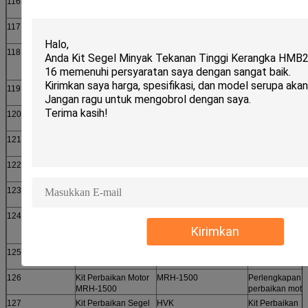
116
MOBIL-261／160-
MOBIL
261/160
970ST
117
MOBIL-300／180-
MOBIL
300/180
930ST
118
Kit Perbaikan Motor
Fukushima M5046BR
Perlengkapan
Fukushima
perbaikan moto
M5046BR
119
KIT paket asli
Kit Perbaikan Motor
HMC080
HMC080
Laut
120
Kit Perbaikan Motor
SAYA850
Kit Perbaikan
ME850
Motor Laut
121
Kit Perbaikan Motor
OMR50
Kit Perbaikan
OMR50
Motor Laut
122
Kit Perbaikan Motor
HVN
Kit Perbaikan
Kelautan HVN
Motor Laut
123
TMK-33A-M
Kit Perbaikan Motor
TMK-33A-M
Laut
124
Kit perbaikan kotak
Kit perbaikan kotak roda
Kit perbaikan
roda gigi OU K80
gigi OU K80
kotak roda gigi
Kirimkan
OU K80
125
KIT HMC125
HMC125
Kit Perbaikan
Motor Laut
126
Kit Perbaikan Motor
MRH-1500
Perlengkapan
MRH-1500
perbaikan moto
127
Kit Perbaikan Segel
HVK
Kit Perbaikan