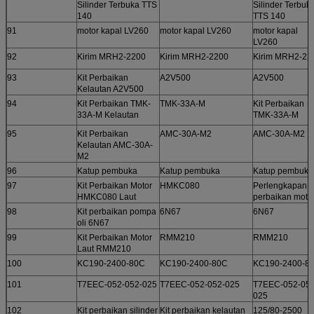
Silinder Terbuka TTS
Silinder Terbuk
140
TTS 140
91
motor kapal LV260
motor kapal LV260
motor kapal
LV260
92
Kirim MRH2-2200
Kirim MRH2-2200
Kirim MRH2-22
93
Kit Perbaikan
A2V500
A2V500
Kelautan A2V500
94
Kit Perbaikan TMK-
TMK-33A-M
Kit Perbaikan
33A-M Kelautan
TMK-33A-M
95
Kit Perbaikan
AMC-30A-M2
AMC-30A-M2
Kelautan AMC-30A-
M2
96
Katup pembuka
Katup pembuka
Katup pembuka
97
Kit Perbaikan Motor
HMKC080
Perlengkapan
HMKC080 Laut
perbaikan moto
98
Kit perbaikan pompa
6N67
6N67
oli 6N67
99
Kit Perbaikan Motor
RMM210
RMM210
Laut RMM210
100
KC190-2400-80C
KC190-2400-80C
KC190-2400-8
101
T7EEC-052-052-025
T7EEC-052-052-025
T7EEC-052-052
025
102
Kit perbaikan silinder
Kit perbaikan kelautan
125/80-2500