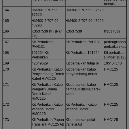
hidrolik
164
HM300-2 707-99-
HM300-2 707-99-37620
37620
165
HM400-2 707-99-
HM400-2 707-99-43290
43290
166
K3537539 KIT (Pan
K3537539
K3537539
Ce)
167
Kit Perbaikan
Kit Perbaikan PVH131
perlengkapan
PVH131
perbaikan kapa
168
101254 Kit
Kit Perbaikan 101254
Kit perbaikan
Perbaikan
silinder 101254
169
42049629
Kit perbaikan tutup oli
105*ST140
170
Kit Perbaikan Katup
Kit perbaikan katup
HMC125
Penyeimbang Derek
penyeimbang derek
Kabel HMC125
171
Kit Perbaikan Katup
Kit perbaikan katup
HMC125
Pengalih Utama
pembalik utama derek
Derek Kabel
kabel
HMC125
172
Kit Perbaikan Katup
Kit Perbaikan Katup
HMC125
Variabel Motor
Variabel Motor
HMC125
173
Kit Perbaikan Papan
Kit perbaikan pelat
HMC125
Transisi HMC125 AB
transisi AB