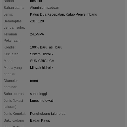
Bahan:
besi cor
Bahan utama:
Aluminium paduan
Jenis:
Katup Dua Kecepatan, Katup Penyeimbang
Beradaptasi
-20~ 120
dengan suhu:
Tekanan
24.5MPA
Pekerjaan:
Kondisi:
100% Baru, asli baru
Kekuatan:
Sistem Hidrolik
Model:
SUN CBIG LCV
Media yang
Minyak hidrolik
berlaku:
Diameter
(mm)
nominal:
Suhu operasi:
suhu tinggi
Jenis (lokasi
Lurus melewati
saluran):
Jenis Koneksi:
Penghubung jalur pipa
Suku cadang
Badan Katup
dan aksesori: