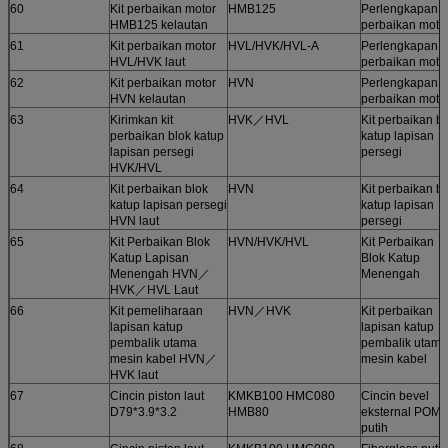
60
Kit perbaikan motor
HMB125
Perlengkapan
HMB125 kelautan
perbaikan moto
61
Kit perbaikan motor
HVL/HVK/HVL-A
Perlengkapan
HVL/HVK laut
perbaikan moto
62
Kit perbaikan motor
HVN
Perlengkapan
HVN kelautan
perbaikan moto
63
Kirimkan kit
HVK／HVL
Kit perbaikan b
perbaikan blok katup
katup lapisan
lapisan persegi
persegi
HVK/HVL
64
Kit perbaikan blok
HVN
Kit perbaikan b
katup lapisan persegi
katup lapisan
HVN laut
persegi
65
Kit Perbaikan Blok
HVN/HVK/HVL
Kit Perbaikan
Katup Lapisan
Blok Katup
Menengah HVN／
Menengah
HVK／HVL Laut
66
Kit pemeliharaan
HVN／HVK
Kit perbaikan
lapisan katup
lapisan katup
pembalik utama
pembalik utama
mesin kabel HVN／
mesin kabel
HVK laut
67
Cincin piston laut
KMKB100 HMC080
Cincin bevel
D79*3.9*3.2
HMB80
eksternal POM
putih