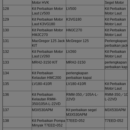
Motor HVK
Segel Motor
128
Kit Perbaikan Motor
LV500
Kit Perbaikan
Laut LV500
Motor Laut
129
Kit Perbaikan Motor
K3VG180
Kit Perbaikan
Laut K3VG180
Motor Laut
130
Kit Perbaikan Motor
HMJC270
Kit Perbaikan
HMJC270
Motor Laut
131
MacGregor 125 Jack
McGregor 125
Perlengkapan
KIT
perbaikan jack
132
Kit Perbaikan Motor
LV260
Kit Perbaikan
Laut LV260
Motor Laut
133
MRH2-3150 KIT
MRH2-3150
perlengkapan
perbaikan kapa
134
Kit Perbaikan
perlengkapan
Kelautan HMC200
perbaikan kapal
135
LV180-410R
LV180-410R
Kit Perbaikan
Motor Laut
136
Kit Perbaikan
RMM-350／105A-L-
RMM-350／105
Kelautan RMM-
22VD
L-22VD
350/105A-L-22VD
137
M3X530APM
Kit perbaikan segel
M3X530APM
M3X530APM
138
Kit Perbaikan Pompa
T7EED-052
T7EED-052
Minyak T7EED-052