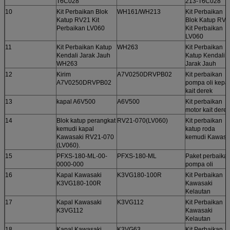
T6C028
213-T6C028
10
Kit Perbaikan Blok
WH161/WH213
Kit Perbaikan
Katup RV21 Kit
Blok Katup RV2
Perbaikan LV060
Kit Perbaikan
LV060
11
Kit Perbaikan Katup
WH263
Kit Perbaikan
Kendali Jarak Jauh
Katup Kendali
WH263
Jarak Jauh
12
Kirim
A7V0250DRVPB02
Kit perbaikan
A7V0250DRVPB02
pompa oli kepa
kait derek
13
kapal A6V500
A6V500
Kit perbaikan
motor kait derek
14
Blok katup perangkat
RV21-070(LV060)
Kit perbaikan
kemudi kapal
katup roda
Kawasaki RV21-070
kemudi Kawasa
(LV060).
15
PFXS-180-ML-00-
PFXS-180-ML
Paket perbaika
0000-000
pompa oli
16
Kapal Kawasaki
K3VG180-100R
Kit Perbaikan
K3VG180-100R
Kawasaki
Kelautan
17
Kapal Kawasaki
K3VG112
Kit Perbaikan
K3VG112
Kawasaki
Kelautan
18
Kapal Kawasaki
K3VG63
Kit Perbaikan