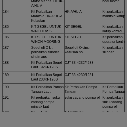
Motor Marine IHI HK-
bodi motor
A/HL-A
184
Kit Perbaikan
HK-A/HL-A
Kit perbaikan
Manifold HK-A/HL-A
manifold katup
Kelautan
185
KIT SEGEL UNTUK
KIT SEGEL
Kit perbaikan
WINGDLASS
katup kontrol
186
KIT SEGEL UNTUK
KIT SEGEL
Kit perbaikan
WINCH MOORING
operator kontrol
187
Segel oli O kit
Segel oli O cincin
Kit perbaikan
perbaikan silinder
keausan nol
silinder
cincin aus
188
Kit Perbaikan Segel
OJT-33-4232/4233
Laut 192KN120ST
189
Kit Perbaikan Segel
OJT-33-4230/1231
Laut 233KN120ST
190
Kit Perbaikan Pompa
Kit Perbaikan Pompa
Kit Perbaikan
Tangan Laut
Tangan
Pompa Tangan
191
Kit perbaikan suku
suku cadang pompa oli
Kit perbaikan
cadang pompa
suku cadang
minyak laut
pompa oli
192
Kit perbaikan
1V-FH2BMK
Kit Perbaikan
pengontrol servo laut
Pengontrol Ser
1V-FH2BMK