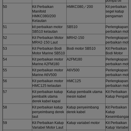
pompa oli
50
Kit Perbaikan
HMKC080／200
Kit perbaikan
Manifold
segel katup
HMKC080/200
pengaman
Kelautan
51
kit perbaikan motor
SB510
Perlengkapan
SB510 kelautan
perbaikan moto
52
Kit Perbaikan Motor
MRH2-150
Perlengkapan
MRH2-150 Laut
perbaikan moto
53
Kit Perbaikan Bodi
Bodi motor SB510
Kit Perbaikan
Motor Marine SB510
Bodi Motor
54
Kit perbaikan motor
A2FM180
Perlengkapan
Marine A2FM180
perbaikan moto
55
Kit perbaikan motor
A6V500
Perlengkapan
Marine A6V500
perbaikan moto
56
Kit perbaikan motor
HMC125
Perlengkapan
HMC125 kelautan
perbaikan moto
57
Kit perbaikan katup
Katup pembalik utama
Kit Perbaikan
pembalik utama
mesin kabel
Katup Pengalih
derek kabel kapal
58
Kit perbaikan katup
Katup penyeimbang
Kit Perbaikan
penyeimbang derek
derek kabel
Katup
laut
Keseimbangan
59
Kit Perbaikan Katup
Katup variabel motor
Kit Perbaikan
Variabel Motor Laut
Katup Variabel