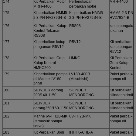
174
Kit Perbaikan Motor
Perlengkapan
MRH-4400
MRH-4400
perbaikan motor
175
Kit perbaikan HMM5-
Kit perbaikan HMM5-
HMM5-2.3-PN-
2.3-PN-HV279S4-B
2.3-PN-HV279S4-B
HV279S4-B
176
Kit Perbaikan Katup
R5S08
katup pengatur
Kontrol Tekanan
tekanan
R5S08
177
Kit perbaikan katup
R5V12
Kit perbaikan
pengaman R5V12
katup pengama
R5V12
178
Kit Perbaikan Grup
HMKC
Kit Perbaikan
Katup Kontrol
Grup Katup
HMKC200
Kontrol
179
Kit perbaikan pompa
LV180-400R
Paket perbaika
oli Marine LV180-
(Mitsubishi)
pompa oli
400R
180
SILINDER dorong
SILINDER
Kit perbaikan
200/140-1150
MENDORONG
silinder hidrolik
181
SILINDER
SILINDER
Kit perbaikan
dorong250/160-1150
MENDORONG
silinder hidrolik
182
Marine 6V-FH2B-MK
6V-FH2B-MK
Paket perbaika
(termasuk pompa
pompa oli
servo)
183
Kit Perbaikan Bodi
IHI HK-A/HL-A
Paket perbaika