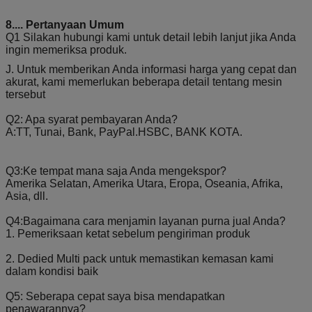
204
Kit Perbaikan Katup
katup HP-12C-400
HP-12C-400
8....
Pertanyaan Umum
Q1 Silakan hubungi kami untuk detail lebih lanjut jika Anda
205
Kit perbaikan katup
katup keseimbangan
ingin memeriksa produk.
penyeimbang mesin
mesin kerek
kerek laut
J. Untuk memberikan Anda informasi harga yang cepat dan
206
Kit perbaikan katup 2
2 Kit Perbaikan Katup
akurat, kami memerlukan beberapa detail tentang mesin
kecepatan laut
Kecepatan
tersebut
207
Kit Perbaikan Pompa
Jangkar
Minyak Jangkar Laut
Q2: Apa syarat pembayaran Anda?
208
Katup kartrid SUN
Katup kartrid SUN
Katup kartrid S
A:
TT, Tunai, Bank, PayPal.HSBC, BANK KOTA.
RDDA-LAN
RDDA-LAN
RDDA-LAN
209
Kapal MKV-16NE-
Kapal MKV-16NE-RFA
Kapal MKV-16N
RFA
RFA
Q3:
Ke tempat mana saja Anda mengekspor?
210
kit perbaikan katup
kit perbaikan katup
kit perbaikan
Amerika Selatan, Amerika Utara, Eropa, Oseania, Afrika,
variabel laut
variabel laut
katup variabel
Asia, dll.
laut
211
Kit perbaikan motor
RMC350
Perlengkapan
Q4:
Bagaimana cara menjamin layanan purna jual Anda?
RMC350 kelautan
perbaikan moto
1. Pemeriksaan ketat sebelum pengiriman produk
212
Kit perbaikan motor
Kirim badan 06V
Perlengkapan
bodi 06V kelautan
perbaikan moto
2. Dedied Multi pack untuk memastikan kemasan kami
213
Kit perbaikan blok
Kirim 06V
Kit perbaikan b
dalam kondisi baik
katup kelautan 06V
katup
214
Kirim Kit Perbaikan
Kirim 06V
Paket perbaika
Q5: Seberapa cepat saya bisa mendapatkan
Saluran 06V
pipa
penawarannya?