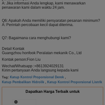
215
Kit Perbaikan Pompa
Kirim 06V
Kit Perbaikan
A: Jika informasi Anda lengkap, kami menawarkan
Jari-jari 06V Laut
Pompa Jari-jari
penawaran kami dalam waktu 24 jam.
216
Paket perbaikan
Paket perbaikan STK15
Paket perbaika
STK15
STK15
217
Paket perbaikan
Paket perbaikan
Paket perbaika
Q6: Apakah Anda memiliki persyaratan pesanan minimum?
STK190
STK190
STK190
A: Perintah percobaan kecil dapat diterima.
218
Paket perbaikan
Paket perbaikan
Paket perbaika
STK400
STK400
STK400
219
Kirim A2VP180
Kirim A2VP180
Perlengkapan
Q7: Bagaimana cara menghubungi kami?
perbaikan moto
220
Kirim A2VP125
Kirim A2VP125
Perlengkapan
Detail Kontak
perbaikan moto
Guangzhou honfook Peralatan mekanik Co., Ltd
221
Kirim A2VP355
Kirim A2VP355
Perlengkapan
perbaikan moto
Kontak person:
Fion Liu
222
kit perbaikan pompa
kit perbaikan pompa
kit perbaikan
Wechat/Whatsapp :
+86
13924029131
minyak laut
minyak laut
pompa minyak
Kirim pertanyaan Anda langsung kepada kami
laut
223
Kit Perbaikan Motor
GM2/3500 (set lengkap)
Perlengkapan
Katup Kontrol Proporsional Derek
Tag:
,
GM2/3500
perbaikan moto
Katup Pembalikan Hidrolik
Katup Kontrol Proporsional Listrik
,
224
Kit Perbaikan Grup
Kursi lumba-lumba grup
Kit Perbaikan
Katup Mesin Kerek
katup mesin kerek 6MB
Grup Katup Mes
Dapatkan Harga Terbaik untuk
6MB
Kerek 6MB
225
Kelompok katup
Kelompok katup kontrol
Kelompok katu
kontrol mesin kerek
mesin kerek
kontrol mesin
kerek