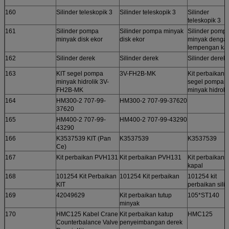
160
Silinder teleskopik 3
Silinder teleskopik 3
Silinder
teleskopik 3
161
Silinder pompa
Silinder pompa minyak
Silinder pomp
minyak disk ekor
disk ekor
minyak denga
lempengan kar
162
Silinder derek
Silinder derek
Silinder derek)
163
KIT segel pompa
3V-FH2B-MK
Kit perbaikan
minyak hidrolik 3V-
segel pompa
FH2B-MK
minyak hidroli
164
HM300-2 707-99-
HM300-2 707-99-37620
37620
165
HM400-2 707-99-
HM400-2 707-99-43290
43290
166
K3537539 KIT (Pan
K3537539
K3537539
Ce)
167
Kit perbaikan PVH131
Kit perbaikan PVH131
Kit perbaikan
kapal
168
101254 Kit Perbaikan
101254 Kit perbaikan
101254 kit
KIT
perbaikan sili
169
42049629
Kit perbaikan tutup
105*ST140
minyak
170
HMC125 Kabel Crane
Kit perbaikan katup
HMC125
Counterbalance Valve
penyeimbangan derek