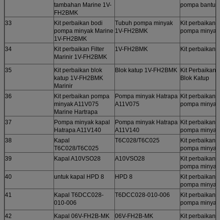
tambahan Marine 1V-
pompa bantu
FH2BMK
33
Kit perbaikan bodi
Tubuh pompa minyak
Kit perbaikan
pompa minyak Marine
1V-FH2BMK
pompa minyak
1V-FH2BMK
34
Kit perbaikan Filter
1V-FH2BMK
Kit perbaikan fi
Marinir 1V-FH2BMK
35
Kit perbaikan blok
Blok katup 1V-FH2BMK
Kit Perbaikan
katup 1V-FH2BMK
Blok Katup
Marinir
36
Kit perbaikan pompa
Pompa minyak Hatrapa
Kit perbaikan
minyak A11V075
A11V075
pompa minyak
Marine Hartrapa
37
Pompa minyak kapal
Pompa minyak Hatrapa
Kit perbaikan
Hatrapa A11V140
A11V140
pompa minyak
38
Kapal
T6C028/T6C025
Kit perbaikan
T6C028/T6C025
pompa minyak
39
Kapal A10VSO28
A10VSO28
Kit perbaikan
pompa minyak
40
untuk kapal HPD 8
HPD 8
Kit perbaikan
pompa minyak
41
Kapal T6DCC028-
T6DCC028-010-006
Kit perbaikan
010-006
pompa minyak
42
Kapal 06V-FH2B-MK
06V-FH2B-MK
Kit perbaikan