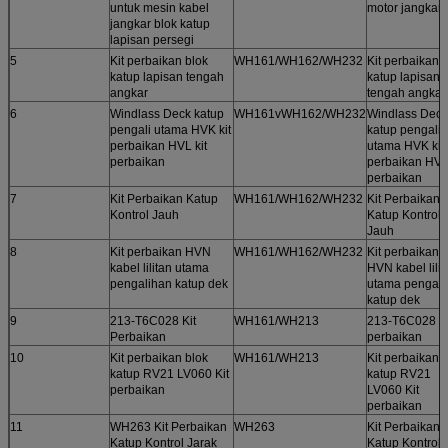
untuk mesin kabel
motor jangkar
jangkar blok katup
lapisan persegi
5
Kit perbaikan blok
WH161/WH162/WH232
Kit perbaikan 
katup lapisan tengah
katup lapisan
angkar
tengah angkar
6
Windlass Deck katup
WH161vWH162/WH232
Windlass Deck
pengali utama HVK kit
katup pengali
perbaikan HVL kit
utama HVK kit
perbaikan
perbaikan HVL 
perbaikan
7
Kit Perbaikan Katup
WH161/WH162/WH232
Kit Perbaikan
Kontrol Jauh
Katup Kontrol
Jauh
8
Kit perbaikan HVN
WH161/WH162/WH232
Kit perbaikan
kabel lilitan utama
HVN kabel lilit
pengalihan katup dek
utama pengali
katup dek
9
213-T6C028 Kit
WH161/WH213
213-T6C028 Ki
Perbaikan
perbaikan
10
Kit perbaikan blok
WH161/WH213
Kit perbaikan 
katup RV21 LV060 Kit
katup RV21
perbaikan
LV060 Kit
perbaikan
11
WH263 Kit Perbaikan
WH263
Kit Perbaikan
Katup Kontrol Jarak
Katup Kontrol