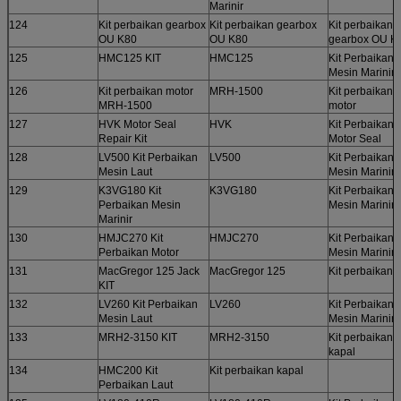
Marinir
124
Kit perbaikan gearbox
Kit perbaikan gearbox
Kit perbaikan
OU K80
OU K80
gearbox OU K
125
HMC125 KIT
HMC125
Kit Perbaikan
Mesin Marinir
126
Kit perbaikan motor
MRH-1500
Kit perbaikan
MRH-1500
motor
127
HVK Motor Seal
HVK
Kit Perbaikan
Repair Kit
Motor Seal
128
LV500 Kit Perbaikan
LV500
Kit Perbaikan
Mesin Laut
Mesin Marinir
129
K3VG180 Kit
K3VG180
Kit Perbaikan
Perbaikan Mesin
Mesin Marinir
Marinir
130
HMJC270 Kit
HMJC270
Kit Perbaikan
Perbaikan Motor
Mesin Marinir
131
MacGregor 125 Jack
MacGregor 125
Kit perbaikan j
KIT
132
LV260 Kit Perbaikan
LV260
Kit Perbaikan
Mesin Laut
Mesin Marinir
133
MRH2-3150 KIT
MRH2-3150
Kit perbaikan
kapal
134
HMC200 Kit
Kit perbaikan kapal
Perbaikan Laut