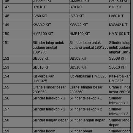
146
GM3500 KIT
GM3500 KIT
GM3500 KIT
147
B70 KIT
B70 KIT
B70 KIT
148
LV60 KIT
LV60 KIT
LV60 KIT
149
KWV42 KIT
KWV42 KIT
KWV42 KIT
150
HMB100 KIT
HMB100 KIT
HMB100 KIT
151
Silinder tutup untuk
Silinder tutup untuk
Silinder tutup
gudang angkat
gudang angkat 180*250
untuk gudang
180*250
angkat 180*25
152
SB508 KIT
SB508 KIT
SB508 KIT
153
SB510 KIT
SB510 KIT
SB510 KIT
154
Kit Perbaikan
Kit Perbaikan HMC325
Kit Perbaikan
HMC325
HMC325
155
Crane silinder besar
Crane silinder besar
Crane silinder
280*360
280*360
besar 280*360
156
Silinder teleskopik 1
Silinder teleskopik 1
Silinder
teleskopik 1
157
Silinder teleskopik 2
Silinder teleskopik 2
Silinder
teleskopik 2
158
Silinder lengan depan
Silinder lengan depan
Silinder lenga
depan
159
Silinder boom
Silinder boom
Silinder boom