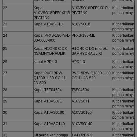
22
Kapal
A10VSO18DFR1/31R-
Kit perbaikan
A10VSO18DFR1/31R-
PPAT2N0
pompa minyak
PPAT2N0
23
Kapal A10VSO18
A10VSO18
Kit perbaikan
pompa minyak
24
Kapal PFXS-180-M-L-
PFXS-180-ML
Kit perbaikan
00-0000-000
pompa minyak
25
Kapal H1C 40 C DX
H1C 40 C DX (merek:
Kit perbaikan
((SAMHYDRAULIK
SAMHYDRAULIK)
pompa minyak
26
kapal HPD4-3
HPD4-3
Kit perbaikan
pompa minyak
27
Kapal PVE19RW-
PVE19RW-Q1830-1-30-
Kit perbaikan
Q1830-1-30-CC-11-
CC-11-JA-S20
pompa minyak
JA-S20
28
Kapal T6E04504
T6E04504
Kit perbaikan
pompa minyak
29
Kapal A10VS071
A10VS071
Kit perbaikan
pompa minyak
30
Kapal A10VS0100
A10VS0100
Kit perbaikan
pompa minyak
31
Kapal A10VSO140
A10VSO140
Kit perbaikan
pompa minyak
32
Kit perbaikan pompa
1V-FH2BMK
Kit perbaikan