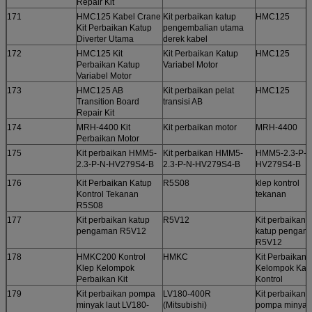
Repair Kit
171
HMC125 Kabel Crane
Kit perbaikan katup
HMC125
Kit Perbaikan Katup
pengembalian utama
Diverter Utama
derek kabel
172
HMC125 Kit
Kit Perbaikan Katup
HMC125
Perbaikan Katup
Variabel Motor
Variabel Motor
173
HMC125 AB
Kit perbaikan pelat
HMC125
Transition Board
transisi AB
Repair Kit
174
MRH-4400 Kit
Kit perbaikan motor
MRH-4400
Perbaikan Motor
175
Kit perbaikan HMM5-
Kit perbaikan HMM5-
HMM5-2.3-P-N
2.3-P-N-HV279S4-B
2.3-P-N-HV279S4-B
HV279S4-B
176
Kit Perbaikan Katup
R5S08
klep kontrol
Kontrol Tekanan
tekanan
R5S08
177
Kit perbaikan katup
R5V12
Kit perbaikan
pengaman R5V12
katup pengam
R5V12
178
HMKC200 Kontrol
HMKC
Kit Perbaikan
Klep Kelompok
Kelompok Kat
Perbaikan Kit
Kontrol
179
Kit perbaikan pompa
LV180-400R
Kit perbaikan
minyak laut LV180-
(Mitsubishi)
pompa minyak