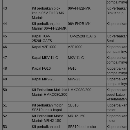
pompa minyak
43
Kit perbaikan blok
06V-FH2B-MK
Kit Perbaikan
katup 06V-FH2B-MK
Blok Katup
Marinir
44
Kit perbaikan jalur
06V-FH2B-MK
Kit perbaikan 
Marinir 06V-FH2B-MK
45
Kapal TOP-
TOP-2520HGAFS
Kit Perbaikan
2520HGAFS
Seal
46
Kapal A2F1000
A2F1000
Kit perbaikan
pompa minyak
47
Kapal MKV-11-C
MKV-11-C
Kit perbaikan
pompa minyak
48
Kapal FG16
FG16
Kit perbaikan
pompa minyak
49
Kapal MKV-23
MKV-23
Kit perbaikan
pompa minyak
50
Kit Perbaikan Multifold
HMKC080/200
Kit perbaikan
Marinir HMKC080/200
segel katup
keselamatan
51
Kit perbaikan motor
SB510
Kit perbaikan
SB510 untuk kapal
motor
52
Kit Perbaikan Motor
MRH2-150
Kit perbaikan
Marinir MRH2-150
motor
53
Kit perbaikan bodi
SB510 bodi motor
Kit perbaikan