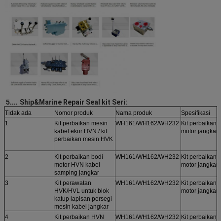
5....
Ship&Marine Repair Seal kit Seri:
Tidak ada
Nomor produk
Nama produk
Spesifikasi
1
Kit perbaikan mesin
WH161/WH162/WH232
Kit perbaikan 
kabel ekor HVN / kit
motor jangkar
perbaikan mesin HVK
2
Kit perbaikan bodi
WH161/WH162/WH232
Kit perbaikan 
motor HVN kabel
motor jangkar
samping jangkar
3
Kit perawatan
WH161/WH162/WH232
Kit perbaikan 
HVK/HVL untuk blok
motor jangkar
katup lapisan persegi
mesin kabel jangkar
4
Kit perbaikan HVN
WH161/WH162/WH232
Kit perbaikan 