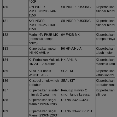
400R
180
CYLINDER
SILINDER PUSSING
Kit perbaikan
PUSHING200/140-
silinder hidroli
1150
181
SYLINDER
SILINDER PUSSING
Kit perbaikan
PUSHING250/160-
silinder hidroli
1150
182
Marinir 6V-FH2B-MK
6V-FH2B-MK
Kit perbaikan
(termasuk pompa
pompa minyak
servo)
183
Kit perbaikan motor
IHI HK-A/HL-A
Kit perbaikan
IHI HK-A/HL-A
tubuh motor
184
Kit Perbaikan Multifold
HK-A/HL-A
Kit perbaikan
HK-A/HL-A Marinir
manifold katup
185
SEAL KIT untuk
SEAL KIT
Kit perbaikan
WINGDLASS
katup kontrol
186
Kit segel untuk winch
SEAL KIT
Kit perbaikan
berlabuh
operator kontro
187
Kit perbaikan silinder
Penutup minyak O
Kit perbaikan
minyak O wear ring
cincin tanpa keausan
silinder
188
Kit perbaikan segel
UU No. 34232/4233
Marinir 192KN120ST
189
Kit perbaikan segel
UU No. 33-4230/1231
Marinir 233KN120ST