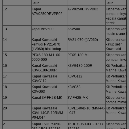
Jauh
Jauh
12
Kapal
A7V0250DRVPB02
Kit perbaikan
A7V0250DRVPB02
pompa minyak
kepala cangku
derek
13
kapal A6V500
A6V500
Kit perbaikan
mesin crane h
14
Kapal Kawasaki
RV21-070 ((LV060)
Kit perbaikan
kemudi RV21-070
katup setir
(LV060) blok katup
Kawasaki
15
PFXS-180-M-L-00-
PFXS-180-ML
Kit perbaikan
0000-000
pompa minyak
16
Kapal Kawasaki
K3VG180-100R
Kit Perbaikan
K3VG180-100R
Marine Kawas
17
Kapal Kawasaki
K3VG112
Kit Perbaikan
K3VG112
Marine Kawas
18
Kapal Kawasaki
K3VG63
Kit Perbaikan
K3VG63
Marine Kawas
19
Kapal 3V-FH2B-MK
3V-FH2B-MK
Kit perbaikan
pompa minyak
20
Kapal Kawasaki
K3VL140/B-10RMM-P0-
Kit Perbaikan
K3VL140/B-10RMM-
L047
Marine Kawas
P0-L047
21
Kapal T6DCY-050-
T6DCY-050-031-1R03
Kit perbaikan
031-1R03 B1J236
B1J236
pompa minyak