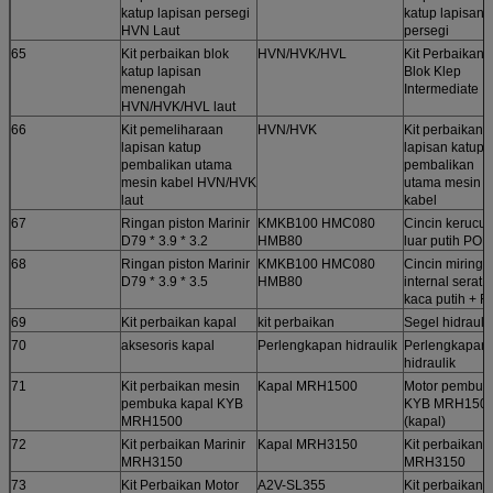
katup lapisan persegi
katup lapisan
HVN Laut
persegi
65
Kit perbaikan blok
HVN/HVK/HVL
Kit Perbaikan
katup lapisan
Blok Klep
menengah
Intermediate
HVN/HVK/HVL laut
66
Kit pemeliharaan
HVN/HVK
Kit perbaikan
lapisan katup
lapisan katup
pembalikan utama
pembalikan
mesin kabel HVN/HVK
utama mesin
laut
kabel
67
Ringan piston Marinir
KMKB100 HMC080
Cincin kerucut
D79 * 3.9 * 3.2
HMB80
luar putih POM
68
Ringan piston Marinir
KMKB100 HMC080
Cincin miring
D79 * 3.9 * 3.5
HMB80
internal serat
kaca putih + F
69
Kit perbaikan kapal
kit perbaikan
Segel hidrauli
70
aksesoris kapal
Perlengkapan hidraulik
Perlengkapan
hidraulik
71
Kit perbaikan mesin
Kapal MRH1500
Motor pembuk
pembuka kapal KYB
KYB MRH150
MRH1500
(kapal)
72
Kit perbaikan Marinir
Kapal MRH3150
Kit perbaikan
MRH3150
MRH3150
73
Kit Perbaikan Motor
A2V-SL355
Kit perbaikan