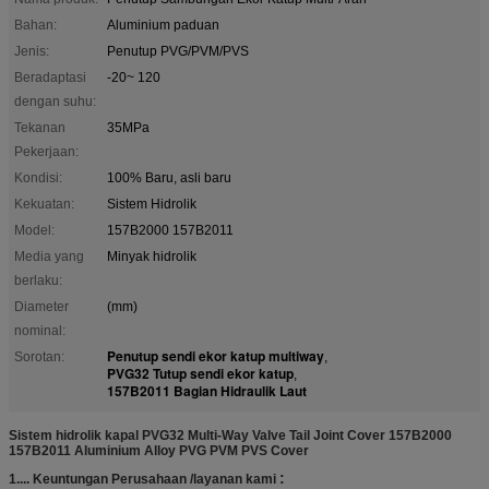
Bahan:
Aluminium paduan
Jenis:
Penutup PVG/PVM/PVS
Beradaptasi
-20~ 120
dengan suhu:
Tekanan
35MPa
Pekerjaan:
Kondisi:
100% Baru, asli baru
Kekuatan:
Sistem Hidrolik
Model:
157B2000 157B2011
Media yang
Minyak hidrolik
berlaku:
Diameter
(mm)
nominal:
Penutup sendi ekor katup multiway
Sorotan:
,
PVG32 Tutup sendi ekor katup
,
157B2011 Bagian Hidraulik Laut
Sistem hidrolik kapal PVG32 Multi-Way Valve Tail Joint Cover 157B2000
157B2011 Aluminium Alloy PVG PVM PVS Cover
:
1....
Keuntungan Perusahaan /
layanan kami