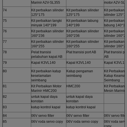
Marinir A2V-SL355
motor A2V-SL
74
Kit perbaikan silinder
Kit perbaikan silinder
Kit perbaikan
125*175
125*175
silinder 125*1
75
Kit perbaikan tangki
Kit perbaikan tabung
Kit perbaikan
minyak 140*199
140*199
tabung 140*1
76
Kit perbaikan silinder
Kit perbaikan silinder
Kit perbaikan
160*236
160*236
silinder 160*2
77
Kit perbaikan silinder
Kit perbaikan silinder
Kit perbaikan
160*255
160*255
silinder 160*2
78
Pelat transisi
Plat transisi port AB
Plat transisi po
pelabuhan kapal AB
AB
79
Kapal K3VL140
Kapal K3VL140
Kapal K3VL14
80
Kit perbaikan katup
Katup pengaman
Kit Perbaikan
keselamatan
seimbang
Katup Keama
seimbang
Seimbang
81
Kit Perbaikan Motor
HMC200
Kit Perbaikan
Marinir HMC200
Mesin Marinir
82
untuk kapal daya
untuk kapal daya
konstan
konstan
83
katup kontrol kapal
katup kontrol kapal
84
06V servo filter
06V servo filter
06V servo filter
85
06V roda servo copy
06V roda servo copy
06V roda serv
copy