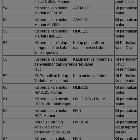
motor SB510 Marinir
tubuh motor
54
Kit perbaikan motor
A2FM180
Kit perbaikan
Marinir A2FM180
motor
55
Kit perbaikan motor
A6V500
Kit perbaikan
Marinir A6V500
motor
56
Kit perbaikan motor
HMC125
Kit perbaikan
Marinir HMC125
motor
57
Kit perbaikan katup
Katup pembalikan
Kit Perbaikan
pengembalian kabel
utama mesin kabel
Katup Diverter
kran kapal utama
58
Kit perbaikan katup
Katup penyeimbangan
Kit Perbaikan
penyeimbangan derek
derek kabel
Katup
laut
Keseimbanga
59
Kit Perbaikan Katup
Klep motor variabel
Kit Perbaikan
Variabel Mesin Laut
Katup Variabel
60
Kit perbaikan motor
HMB125
Kit perbaikan
HMB125 Marinir
motor
61
Kit perbaikan mesin
HVL / HVK / HVL-A
Kit perbaikan
HVL/HVK untuk kapal
motor
62
Kit perbaikan motor
HVN
Kit perbaikan
HVN Marinir
motor
63
Perahu HVK/HVL
HVK/HVL
Kit perbaikan 
kotak lapisan kit
katup lapisan
perbaikan blok katup
persegi
64
Kit perbaikan blok
HVN
Kit perbaikan 