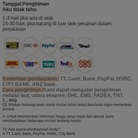
Tanggal Pengiriman
199
Kit perbaikan katup
Kit perbaikan katup
Kit perbaikan
Aku tidak tahu.
kontrol kaca depan
kontrol kaca depan
katup kontrol 
depan
1-3 hari jika ada di stok
200
Kit perbaikan katup
klep kontrol windlass
klep kontrol
15-30 hari, jika barang di luar stok pesanan dalam
kontrol kaca depan
windlass
perjalanan
201
Kit perbaikan batas
Kit perbaikan batas kail
kail utama laut
utama laut
202
Kit perbaikan katup
Kit perbaikan katup
akselerator laut
akselerator
203
Kit Perbaikan Katup
Katup HCB-12
HCB-12
204
HP-12C-400 Kit
Klep HP-12C-400
Perbaikan Katup
Ketentuan pembayaran:
TT, Cash, Bank, PayPal. HSBC,
205
Kit perbaikan katup
klep keseimbangan
CITY BANK, ANZ bank.
counterbalance
windlass
marine windlass
Cara pengiriman:
Kami dapat mengatur pengiriman
melalui laut, udara ekspres, DHL, EMS, FADEX, TNT.
206
Kit perbaikan katup
2 Kit Perbaikan Katup
kecepatan 2 Marinir
Kecepatan
7....
FAQ
Q1 Silakan hubungi kami untuk rincian lebih lanjut jika Anda ingin memeriksa
207
Kit Perbaikan Pompa
Anchor
produk.
Minyak Anchor Marinir
A. Untuk memberikan informasi harga yang cepat dan akurat, kami
208
Katup kartrid SUN
Katup kartrid SUN
Katup kartrid 
membutuhkan beberapa rincian tentang mesin
RDDA-LAN
RDDA-LAN
RDDA-LAN
T2: Apa syarat pembayaran Anda?
209
Kapal MKV-16NE-RFA
Kapal MKV-16NE-RFA
Kapal MKV-16
A:
TT, Cash, Bank, PayPal, HSBC, City Bank.
RFA