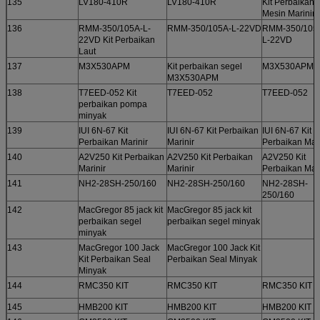
135
LV180-410R
LV180-410R
Kit Perbaikan
Mesin Marinir
136
RMM-350/105A-L-
RMM-350/105A-L-22VD
RMM-350/105
22VD Kit Perbaikan
L-22VD
Laut
137
M3X530APM
Kit perbaikan segel
M3X530APM
M3X530APM
138
T7EED-052 Kit
T7EED-052
T7EED-052
perbaikan pompa
minyak
139
IUI 6N-67 Kit
IUI 6N-67 Kit Perbaikan
IUI 6N-67 Kit
Perbaikan Marinir
Marinir
Perbaikan Mari
140
A2V250 Kit Perbaikan
A2V250 Kit Perbaikan
A2V250 Kit
Marinir
Marinir
Perbaikan Mari
141
NH2-28SH-250/160
NH2-28SH-250/160
NH2-28SH-
250/160
142
MacGregor 85 jack kit
MacGregor 85 jack kit
perbaikan segel
perbaikan segel minyak
minyak
143
MacGregor 100 Jack
MacGregor 100 Jack Kit
Kit Perbaikan Seal
Perbaikan Seal Minyak
Minyak
144
RMC350 KIT
RMC350 KIT
RMC350 KIT
145
HMB200 KIT
HMB200 KIT
HMB200 KIT