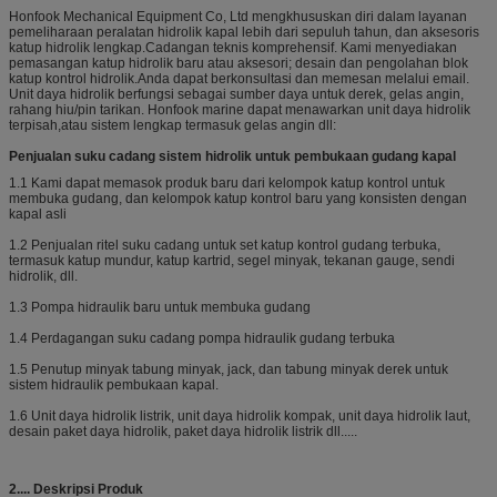
Honfook Mechanical Equipment Co, Ltd mengkhususkan diri dalam layanan
pemeliharaan peralatan hidrolik kapal lebih dari sepuluh tahun, dan aksesoris
katup hidrolik lengkap.Cadangan teknis komprehensif. Kami menyediakan
pemasangan katup hidrolik baru atau aksesori; desain dan pengolahan blok
katup kontrol hidrolik.Anda dapat berkonsultasi dan memesan melalui email.
Unit daya hidrolik berfungsi sebagai sumber daya untuk derek, gelas angin,
rahang hiu/pin tarikan. Honfook marine dapat menawarkan unit daya hidrolik
terpisah,atau sistem lengkap termasuk gelas angin dll:
Penjualan suku cadang sistem hidrolik untuk pembukaan gudang kapal
1.1 Kami dapat memasok produk baru dari kelompok katup kontrol untuk
membuka gudang, dan kelompok katup kontrol baru yang konsisten dengan
kapal asli
1.2 Penjualan ritel suku cadang untuk set katup kontrol gudang terbuka,
termasuk katup mundur, katup kartrid, segel minyak, tekanan gauge, sendi
hidrolik, dll.
1.3 Pompa hidraulik baru untuk membuka gudang
1.4 Perdagangan suku cadang pompa hidraulik gudang terbuka
1.5 Penutup minyak tabung minyak, jack, dan tabung minyak derek untuk
sistem hidraulik pembukaan kapal.
1.6 Unit daya hidrolik listrik, unit daya hidrolik kompak, unit daya hidrolik laut,
desain paket daya hidrolik, paket daya hidrolik listrik dll.....
2....
Deskripsi Produk