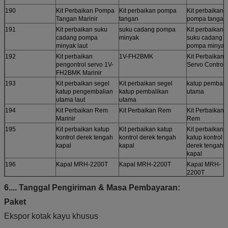
190
Kit Perbaikan Pompa
Kit perbaikan pompa
Kit perbaikan
Tangan Marinir
tangan
pompa tangan
191
Kit perbaikan suku
suku cadang pompa
Kit perbaikan
cadang pompa
minyak
suku cadang
minyak laut
pompa minyak
192
Kit perbaikan
1V-FH2BMK
Kit Perbaikan
pengontrol servo 1V-
Servo Controll
FH2BMK Marinir
193
Kit perbaikan segel
Kit perbaikan segel
katup pembali
katup pengembalian
katup pembalikan
utama
utama laut
utama
194
Kit Perbaikan Rem
Kit Perbaikan Rem
Kit Perbaikan
Marinir
Rem
195
Kit perbaikan katup
Kit perbaikan katup
Kit perbaikan
kontrol derek tengah
kontrol derek tengah
katup kontrol
kapal
kapal
derek tengah
kapal
196
Kapal MRH-2200T
Kapal MRH-2200T
Kapal MRH-
2200T
197
Kit perbaikan suku
suku cadang yang
kit perbaikan
6....
Tanggal Pengiriman & Masa Pembayaran:
cadang kelompok
banyak
katup
Paket
198
Kit perbaikan katup
Kit perbaikan katup
Kit perbaikan
Ekspor kotak kayu khusus
kontrol kaca depan
kontrol kaca depan
katup kontrol 
(motor minyak)
depan