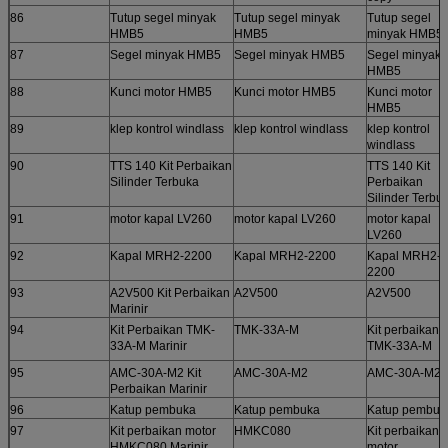
86
Tutup segel minyak
Tutup segel minyak
Tutup segel
HMB5
HMB5
minyak HMB5
87
Segel minyak HMB5
Segel minyak HMB5
Segel minyak
HMB5
88
Kunci motor HMB5
Kunci motor HMB5
Kunci motor
HMB5
89
klep kontrol windlass
klep kontrol windlass
klep kontrol
windlass
90
TTS 140 Kit Perbaikan
TTS 140 Kit
Silinder Terbuka
Perbaikan
Silinder Terbu
91
motor kapal LV260
motor kapal LV260
motor kapal
LV260
92
Kapal MRH2-2200
Kapal MRH2-2200
Kapal MRH2-
2200
93
A2V500 Kit Perbaikan
A2V500
A2V500
Marinir
94
Kit Perbaikan TMK-
TMK-33A-M
Kit perbaikan
33A-M Marinir
TMK-33A-M
95
AMC-30A-M2 Kit
AMC-30A-M2
AMC-30A-M2
Perbaikan Marinir
96
Katup pembuka
Katup pembuka
Katup pembuk
97
Kit perbaikan motor
HMKC080
Kit perbaikan
HMKC080 Marinir
motor