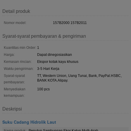
Detail produk
Nomor model:
157B2000 157B2011
Syarat-syarat pembayaran & pengiriman
Kuantitas min Order:
1
Harga:
Dapat dinegosiasikan
Kemasan rincian:
Ekspor kotak kayu khusus
Waktu pengiriman:
3-5 Hari Kerja
Syarat-syarat
TT, Western Union, Uang Tunai, Bank, PayPal.HSBC,
BANK KOTA.Alipay.
pembayaran:
Menyediakan
100 pcs
kemampuan:
Deskripsi
Suku Cadang Hidrolik Laut
Nama produk:
Penutup Sambungan Ekor Katup Multi-Arah