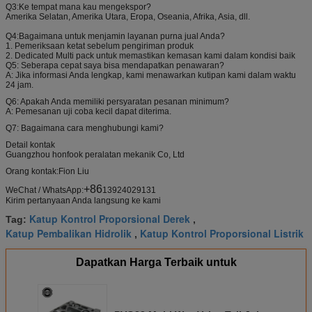
210
Kit perbaikan katup
Kit perbaikan katup
Kit perbaikan
Q3:
Ke tempat mana kau mengekspor?
Amerika Selatan, Amerika Utara, Eropa, Oseania, Afrika, Asia, dll.
variabel laut
variabel laut
katup variabel
laut
Q4:
Bagaimana untuk menjamin layanan purna jual Anda?
211
Kit perbaikan motor
RMC350
Kit perbaikan
1. Pemeriksaan ketat sebelum pengiriman produk
RMC350 Marinir
motor
2. Dedicated Multi pack untuk memastikan kemasan kami dalam kondisi baik
Q5: Seberapa cepat saya bisa mendapatkan penawaran?
212
Kit perbaikan motor
Badan kapal 06V
Kit perbaikan
A: Jika informasi Anda lengkap, kami menawarkan kutipan kami dalam waktu
bodi Marinir 06V
motor
24 jam.
213
Kit perbaikan blok
Kapal 06V
Kit perbaikan 
Q6: Apakah Anda memiliki persyaratan pesanan minimum?
katup Marinir 06V
katup
A: Pemesanan uji coba kecil dapat diterima.
214
Kit perbaikan jalur
Kapal 06V
Kit perbaikan 
Q7: Bagaimana cara menghubungi kami?
kapal 06V
Detail kontak
215
Kit Perbaikan Pompa
Kapal 06V
Kit Perbaikan
Guangzhou honfook peralatan mekanik Co, Ltd
Spoke Marinir 06V
Pompa Spoke
Orang kontak:
Fion Liu
216
Kit perbaikan STK15
Kit perbaikan STK15
Kit perbaikan
STK15
+86
WeChat / WhatsApp:
13924029131
217
Kit perbaikan STK190
Kit perbaikan STK190
Kit perbaikan
Kirim pertanyaan Anda langsung ke kami
STK190
Katup Kontrol Proporsional Derek
Tag:
,
218
Kit perbaikan STK400
Kit perbaikan STK400
Kit perbaikan
Katup Pembalikan Hidrolik
Katup Kontrol Proporsional Listrik
,
STK400
219
Kapal A2VP180
Kapal A2VP180
Kit perbaikan
motor
Dapatkan Harga Terbaik untuk
220
Kapal A2VP125
Kapal A2VP125
Kit perbaikan
motor
221
Kapal A2VP355
Kapal A2VP355
Kit perbaikan
motor