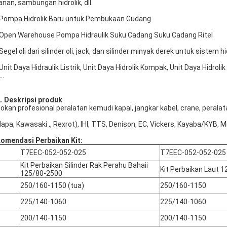
anan, sambungan hidrolik, dll.
 Pompa Hidrolik Baru untuk Pembukaan Gudang
 Open Warehouse Pompa Hidraulik Suku Cadang Suku Cadang Ritel
 Segel oli dari silinder oli, jack, dan silinder minyak derek untuk sistem 
 Unit Daya Hidraulik Listrik, Unit Daya Hidrolik Kompak, Unit Daya Hidrolik
...
.
Deskripsi produk
okan profesional peralatan kemudi kapal, jangkar kabel, crane, peralata
lapa, Kawasaki ,, Rexrot), IHI, TTS, Denison, EC, Vickers, Kayaba/KYB, M
omendasi Perbaikan Kit:
T7EEC-052-052-025
T7EEC-052-052-025
Kit Perbaikan Silinder Rak Perahu Bahaii
Kit Perbaikan Laut 
125/80-2500
250/160-1150 (tua)
250/160-1150
225/140-1060
225/140-1060
200/140-1150
200/140-1150