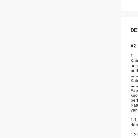
DE
A2-
1 ...
Kat
unt
ber
......
Kat
......
Asp
kec
ber
Kat
yan
1.1
den
1.2