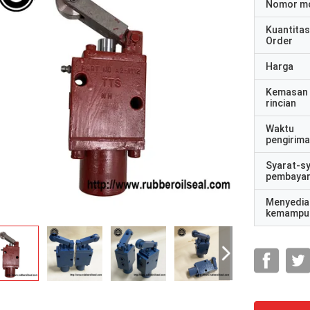
Nomor m
Kuantitas
Order
Harga
Kemasan
rincian
Waktu
pengirim
Syarat-s
pembaya
Menyedia
kemampu