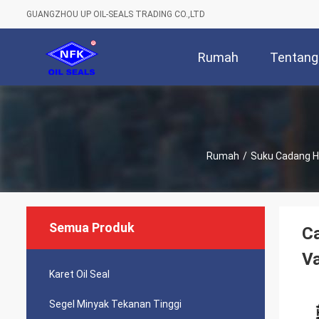
GUANGZHOU UP OIL-SEALS TRADING CO.,LTD
Rumah
Tentang
Rumah
/
Suku Cadang Hi
Semua Produk
Ca
Va
Karet Oil Seal
Segel Minyak Tekanan Tinggi