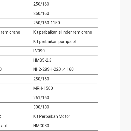
250/160
250/160
250/160-1150
r rem crane
Kit perbaikan silinder rem crane
Kit perbaikan pompa oli
LV090
HMB5-2.3
0
NH2-28SH-220 ／ 160
250/160
MRH-1500
261/160
300/180
R
Kit Perbaikan Motor
Laut
HMC080