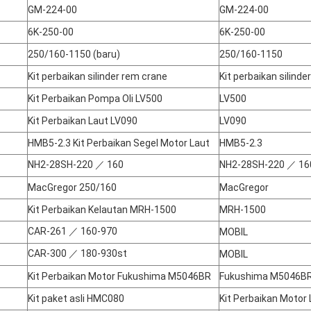
GM-224-00
GM-224-00
6K-250-00
6K-250-00
250/160-1150 (baru)
250/160-1150
Kit perbaikan silinder rem crane
Kit perbaikan silinde
Kit Perbaikan Pompa Oli LV500
LV500
Kit Perbaikan Laut LV090
LV090
HMB5-2.3 Kit Perbaikan Segel Motor Laut
HMB5-2.3
NH2-28SH-220 ／ 160
NH2-28SH-220 ／ 16
MacGregor 250/160
MacGregor
Kit Perbaikan Kelautan MRH-1500
MRH-1500
CAR-261 ／ 160-970
MOBIL
CAR-300 ／ 180-930st
MOBIL
Kit Perbaikan Motor Fukushima M5046BR
Fukushima M5046B
Kit paket asli HMC080
Kit Perbaikan Motor 