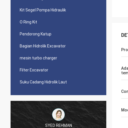
Kit Segel Pompa Hidraulik
O Ring Kit
Pendorong Katup
DE
Bagian Hidrolik Excavator
Pro
mesin turbo charger
Ada
Filter Excavator
tem
Suku Cadang Hidrolik Laut
Con
Mo
SYED REHMAN