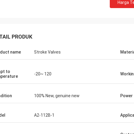
Harga Te
TAIL PRODUK
duct name
Stroke Valves
Materi
pt to
-20~ 120
Workin
perature
dition
100% New, genuine new
Power
del
A2-112B-1
Applic
Mutakilwa Wilson africa
Carlo