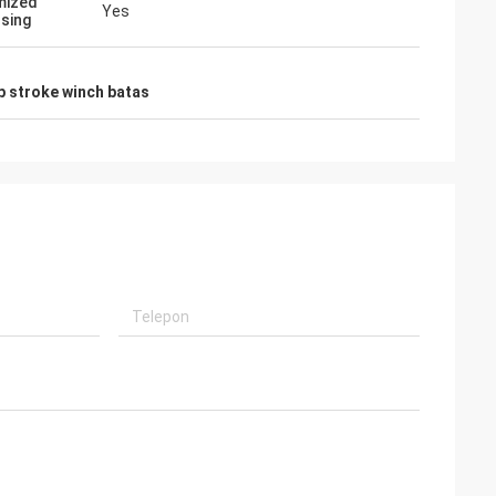
mized
Yes
sing
selalu
sional, barang
an memiliki
 stroke winch batas
asa depan.