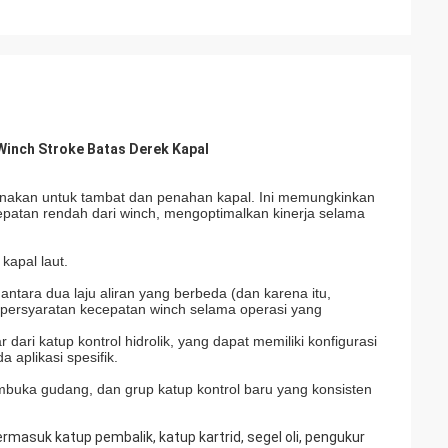
Winch Stroke Batas Derek Kapal
unakan untuk tambat dan penahan kapal. Ini memungkinkan
epatan rendah dari winch, mengoptimalkan kinerja selama
kapal laut.
tara dua laju aliran yang berbeda (dan karena itu,
an persyaratan kecepatan winch selama operasi yang
ri katup kontrol hidrolik, yang dapat memiliki konfigurasi
 aplikasi spesifik.
buka gudang, dan grup katup kontrol baru yang konsisten
ermasuk katup pembalik, katup kartrid, segel oli, pengukur