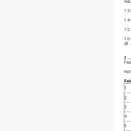
tek
1.3
1.4
1.5
1.6
dll ..
2 ...
Pas
Hat
Rek
1
2
3
4
5