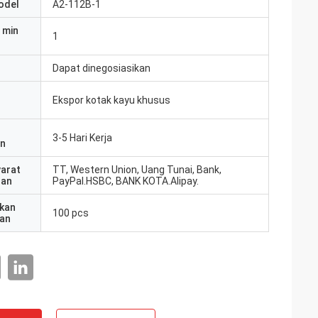
odel
A2-112B-1
 min
1
Dapat dinegosiasikan
Ekspor kotak kayu khusus
3-5 Hari Kerja
an
yarat
TT, Western Union, Uang Tunai, Bank,
ran
PayPal.HSBC, BANK KOTA.Alipay.
kan
100 pcs
an