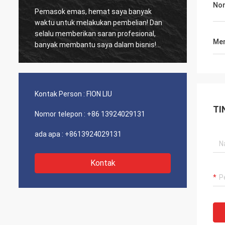
Nom
Pemasok emas, hemat saya banyak
Pelang
waktu untuk melakukan pembelian! Dan
biasa,
selalu memberikan saran profesional,
kinerja biay
Men
banyak membantu saya dalam bisnis!
dan se
Terima kasih! Semuanya dalam urutan
sarank
terbaik, barang-barang berkualitas baik,
pengiriman cepat dan pelayanan yang
sangat baik saya sarankan. Dapat 5
Kontak Person :
FION LIU
bintang! Produk Anda terlihat bagus dan
TI
berkualitas tinggi dan akan menghubungi
Nomor telepon :
+86 13924029131
perusahaan Anda untuk membeli Lebih
Banyak
ada apa :
+8613924029131
Kontak