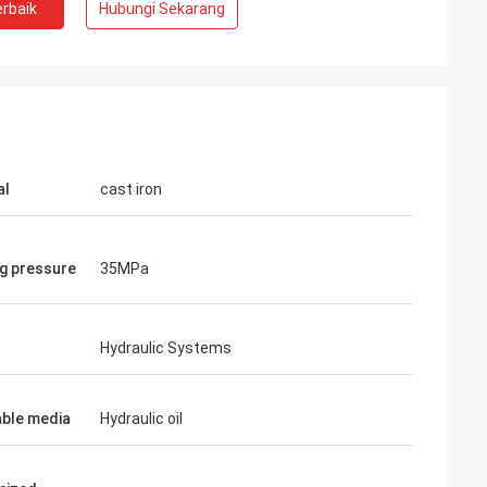
rbaik
Hubungi Sekarang
al
cast iron
g pressure
35MPa
Hydraulic Systems
able media
Hydraulic oil