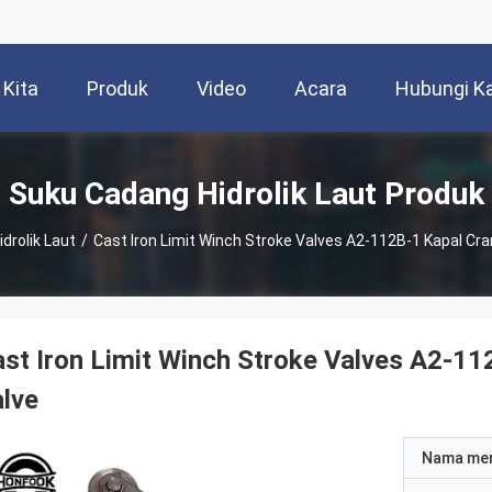
 Kita
Produk
Video
Acara
Hubungi K
Suku Cadang Hidrolik Laut Produk
drolik Laut
/
Cast Iron Limit Winch Stroke Valves A2-112B-1 Kapal Cra
st Iron Limit Winch Stroke Valves A2-1
lve
Nama me