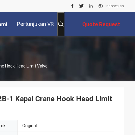
Indonesian
Pertunjukan VR
ami
Quote Request
Suatu
ne Hook Head Limit Valve
12B-1 Kapal Crane Hook Head Limit
rek
Original