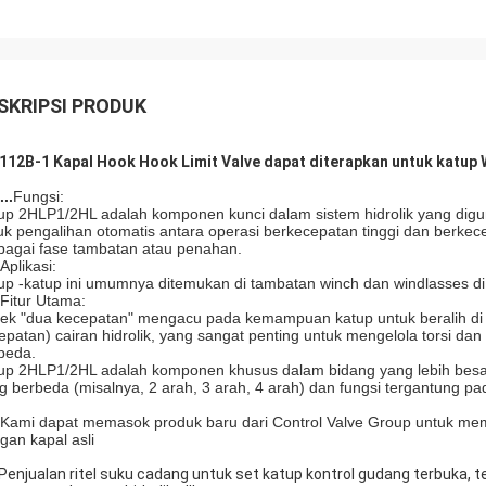
SKRIPSI PRODUK
112B-1 Kapal Hook Hook Limit Valve dapat diterapkan untuk katup 
...
Fungsi:
up 2HLP1/2HL adalah komponen kunci dalam sistem hidrolik yang dig
uk pengalihan otomatis antara operasi berkecepatan tinggi dan berkec
bagai fase tambatan atau penahan.
Aplikasi:
up -katup ini umumnya ditemukan di tambatan winch dan windlasses di 
Fitur Utama:
ek "dua kecepatan" mengacu pada kemampuan katup untuk beralih di an
epatan) cairan hidrolik, yang sangat penting untuk mengelola torsi d
beda.
up 2HLP1/2HL adalah komponen khusus dalam bidang yang lebih besar da
g berbeda (misalnya, 2 arah, 3 arah, 4 arah) dan fungsi tergantung pada
 Kami dapat memasok produk baru dari Control Valve Group untuk mem
gan kapal asli
 Penjualan ritel suku cadang untuk set katup kontrol gudang terbuka, t