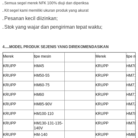
.
Semua segel merek NFK 100% diuji dan diperiksa
.
Kit segel kami memiliki ukuran produk yang akurat
Pesanan kecil diizinkan;
.
Stok yang wajar dan pengiriman tepat waktu;
.
4.....MODEL PRODUK SEJENIS YANG DIREKOMENDASIKAN
Merek
tipe mesin
Merek
tipe m
KRUPP
HM45
KRUPP
HM70
KRUPP
HM50-55
KRUPP
HM71
KRUPP
HM60-75
KRUPP
HM710
KRUPP
HM60
KRUPP
HM71
KRUPP
HM85-90V
KRUPP
HM72
KRUPP
HM100-110
KRUPP
HM78
KRUPP
HM130-131-135-
KRUPP
HM78
140V
KRUPP
HM-140
KRUPP
HM80