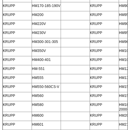
KRUPP
HM170-185-190V
KRUPP
HM900
KRUPP
HM200
KRUPP
HM95
KRUPP
HM220V
KRUPP
HM902
KRUPP
HM230V
KRUPP
HM950
KRUPP
HM300-301-305
KRUPP
HM96
KRUPP
HM350V
KRUPP
HM10
KRUPP
HM400-401
KRUPP
HM10
KRUPP
HM-551
KRUPP
HM12
KRUPP
HM555
KRUPP
HM13
KRUPP
HM550-560CS-V
KRUPP
HM15
KRUPP
HM560
KRUPP
HM150
KRUPP
HM580
KRUPP
HM180
2000C
KRUPP
HM600
KRUPP
HM20
KRUPP
HM601
KRUPP
HM21