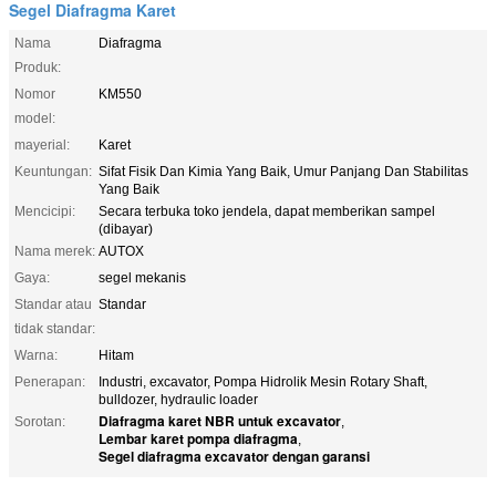
Segel Diafragma Karet
Nama
Diafragma
Produk:
Nomor
KM550
model:
mayerial:
Karet
Keuntungan:
Sifat Fisik Dan Kimia Yang Baik, Umur Panjang Dan Stabilitas
Yang Baik
Mencicipi:
Secara terbuka toko jendela, dapat memberikan sampel
(dibayar)
Nama merek:
AUTOX
Gaya:
segel mekanis
Standar atau
Standar
tidak standar:
Warna:
Hitam
Penerapan:
Industri, excavator, Pompa Hidrolik Mesin Rotary Shaft,
bulldozer, hydraulic loader
Diafragma karet NBR untuk excavator
Sorotan:
,
Lembar karet pompa diafragma
,
Segel diafragma excavator dengan garansi