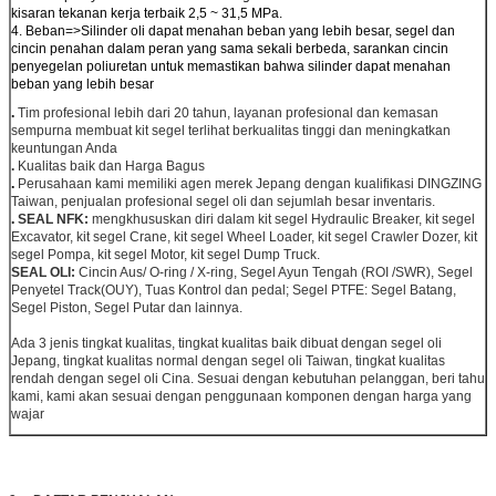
kisaran tekanan kerja terbaik 2,5 ~ 31,5 MPa.
4. Beban=>Silinder oli dapat menahan beban yang lebih besar, segel dan
cincin penahan dalam peran yang sama sekali berbeda, sarankan cincin
penyegelan poliuretan untuk memastikan bahwa silinder dapat menahan
beban yang lebih besar
.
Tim profesional lebih dari 20 tahun, layanan profesional dan kemasan
sempurna membuat kit segel terlihat berkualitas tinggi dan meningkatkan
keuntungan Anda
.
Kualitas baik dan Harga Bagus
.
Perusahaan kami memiliki agen merek Jepang dengan kualifikasi DINGZING
Taiwan, penjualan profesional segel oli dan sejumlah besar inventaris.
.
SEAL NFK:
mengkhususkan diri dalam kit segel Hydraulic Breaker, kit segel
Excavator, kit segel Crane, kit segel Wheel Loader, kit segel Crawler Dozer, kit
segel Pompa, kit segel Motor, kit segel Dump Truck.
SEAL OLI:
Cincin Aus/ O-ring / X-ring, Segel Ayun Tengah (ROI /SWR), Segel
Penyetel Track(OUY), Tuas Kontrol dan pedal; Segel PTFE: Segel Batang,
Segel Piston, Segel Putar dan lainnya.
Ada 3 jenis tingkat kualitas, tingkat kualitas baik dibuat dengan segel oli
Jepang, tingkat kualitas normal dengan segel oli Taiwan, tingkat kualitas
rendah dengan segel oli Cina. Sesuai dengan kebutuhan pelanggan, beri tahu
kami, kami akan sesuai dengan penggunaan komponen dengan harga yang
wajar