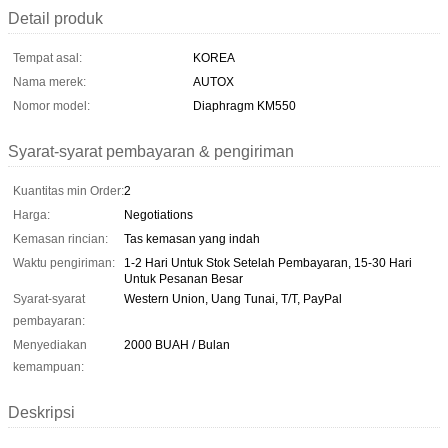
Detail produk
Tempat asal:
KOREA
Nama merek:
AUTOX
Nomor model:
Diaphragm KM550
Syarat-syarat pembayaran & pengiriman
Kuantitas min Order:
2
Harga:
Negotiations
Kemasan rincian:
Tas kemasan yang indah
Waktu pengiriman:
1-2 Hari Untuk Stok Setelah Pembayaran, 15-30 Hari
Untuk Pesanan Besar
Syarat-syarat
Western Union, Uang Tunai, T/T, PayPal
pembayaran:
Menyediakan
2000 BUAH / Bulan
kemampuan:
Deskripsi