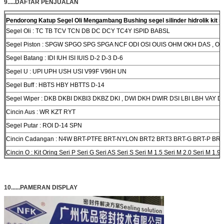
9.....DAFTAR PENJUALAN
Pendorong Katup Segel Oli Mengambang Bushing segel silinder hidrolik kit se
Segel Oli :
TC TB TCV TCN DB DC DCY TC4Y ISPID BABSL
Segel Piston :
SPGW SPGO SPG SPGA NCF ODI OSI OUIS OHM OKH DAS , OK
Segel Batang :
IDI IUH ISI IUIS D-2 D-3 D-6
Segel U :
UPI UPH USH USI V99F V96H UN
Segel Buff :
HBTS HBY HBTTS D-14
Segel Wiper :
DKB DKBI DKBI3 DKBZ DKI , DWI DKH DWIR DSI LBI LBH VAY D
Cincin Aus :
WR KZT RYT
Segel Putar :
ROI D-14 SPN
Cincin Cadangan :
N4W BRT-PTFE BRT-NYLON BRT2 BRT3 BRT-G BRT-P BR
Cincin O :
Kit Oring Seri P Seri G Seri AS Seri S Seri M 1.5 Seri M 2.0 Seri M 1.9
Seri M 2.4 Seri M 3.0 Seri M4.0
10......PAMERAN DISPLAY