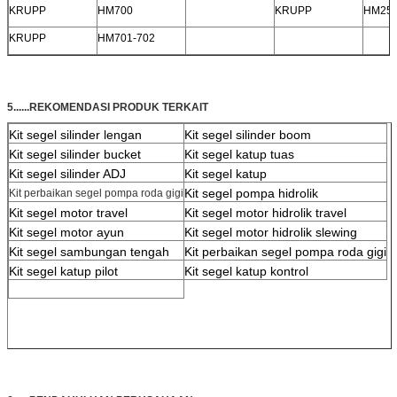
KRUPP
HM700
KRUPP
HM25
KRUPP
HM701-702
5......REKOMENDASI PRODUK TERKAIT
Kit segel silinder lengan
Kit segel silinder boom
Kit segel silinder bucket
Kit segel katup tuas
Kit segel silinder ADJ
Kit segel katup
Kit segel pompa hidrolik
Kit perbaikan segel pompa roda gigi
Kit segel motor travel
Kit segel motor hidrolik travel
Kit segel motor ayun
Kit segel motor hidrolik slewing
Kit segel sambungan tengah
Kit perbaikan segel pompa roda gigi
Kit segel katup pilot
Kit segel katup kontrol