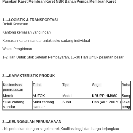
Pasokan Karet Membran Karet NBR Bahan Pompa Membran Karet
1.....LOGISTIK & TRANSPORTASI
Detail Kemasan
Kantong kemasan yang indah
Kemasan karton standar untuk suku cadang individual
Waktu Pengiriman
1-2 Hari Untuk Stok Setelah Pembayaran, 15-30 Hari Untuk pesanan besar
2.....KARAKTERISTIK PRODUK
Kustomisasi
Tidak
Tipe
S
egel
Bahan
pemrosesan
Merek
AUTOX
Model
KRUPP HM960
Sampel
Suku cadang
Suku cadang
Suhu
Dan (40 ~ 200 ℃)
Tekan
standar
standar
pengg
Properti
Aus dan robek
Tahan korosi
suhu tinggi
Tekana
3.....KEUNGGULAN PERUSAHAAN
.
Kit perbaikan dengan segel merek,
Kualitas tinggi dan harga terjangkau