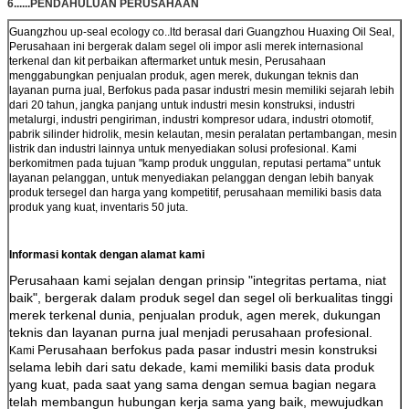
6......PENDAHULUAN PERUSAHAAN
Guangzhou up-seal ecology co..ltd berasal dari Guangzhou Huaxing Oil Seal,
Perusahaan ini bergerak dalam segel oli impor asli merek internasional
terkenal dan kit perbaikan aftermarket untuk mesin, Perusahaan
menggabungkan penjualan produk, agen merek, dukungan teknis dan
layanan purna jual, Berfokus pada pasar industri mesin memiliki sejarah lebih
dari 20 tahun, jangka panjang untuk industri mesin konstruksi, industri
metalurgi, industri pengiriman, industri kompresor udara, industri otomotif,
pabrik silinder hidrolik, mesin kelautan, mesin peralatan pertambangan, mesin
listrik dan industri lainnya untuk menyediakan solusi profesional. Kami
berkomitmen pada tujuan "kamp produk unggulan, reputasi pertama" untuk
layanan pelanggan, untuk menyediakan pelanggan dengan lebih banyak
produk tersegel dan harga yang kompetitif, perusahaan memiliki basis data
produk yang kuat, inventaris 50 juta.
Informasi kontak dengan alamat kami
Perusahaan kami sejalan dengan prinsip "integritas pertama, niat
baik", bergerak dalam produk segel dan segel oli berkualitas tinggi
merek terkenal dunia, penjualan produk, agen merek, dukungan
teknis dan layanan purna jual menjadi perusahaan profesional.
Perusahaan berfokus pada pasar industri mesin konstruksi
Kami
selama lebih dari satu dekade, kami memiliki basis data produk
yang kuat, pada saat yang sama dengan semua bagian negara
telah membangun hubungan kerja sama yang baik, mewujudkan