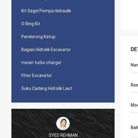
Kit Segel Pompa Hidraulik
O Ring Kit
Pendorong Katup
DE
Bagian Hidrolik Excavator
mesin turbo charger
Na
Filter Excavator
Ren
Suku Cadang Hidrolik Laut
Mod
Ba
SYED REHMAN