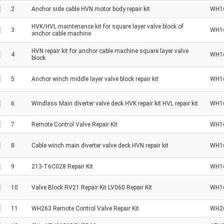
2
Anchor side cable HVN motor body repair kit
WH1
HVK/HVL maintenance kit for square layer valve block of
3
WH1
anchor cable machine
HVN repair kit for anchor cable machine square layer valve
4
WH1
block
5
Anchor winch middle layer valve block repair kit
WH1
6
Windlass Main diverter valve deck HVK repair kit HVL repair kit
WH1
7
Remote Control Valve Repair Kit
WH1
8
Cable winch main diverter valve deck HVN repair kit
WH1
9
213-T6C028 Repair Kit
WH1
10
Valve Block RV21 Repair Kit LV060 Repair Kit
WH1
11
WH263 Remote Control Valve Repair Kit
WH2