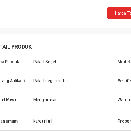
Harga Te
TAIL PRODUK
ma Produk
Paket Segel
Model
tang Aplikasi
Paket segel motor
Sertifi
el Mesin
Mengirimkan
Warna
han umum
karet nitril
Proper
Mutakilwa Wilson africa
Carlo