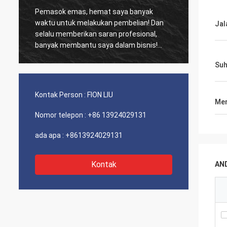
Pemasok emas, hemat saya banyak
Pelang
waktu untuk melakukan pembelian! Dan
biasa,
Jal
selalu memberikan saran profesional,
kinerja biay
banyak membantu saya dalam bisnis!
dan se
Terima kasih! Semuanya dalam urutan
sarank
Suh
terbaik, barang-barang berkualitas baik,
pengiriman cepat dan pelayanan yang
sangat baik saya sarankan. Dapat 5
Kontak Person :
FION LIU
bintang! Produk Anda terlihat bagus dan
Men
berkualitas tinggi dan akan menghubungi
Nomor telepon :
+86 13924029131
perusahaan Anda untuk membeli Lebih
Banyak
ada apa :
+8613924029131
Kontak
AN