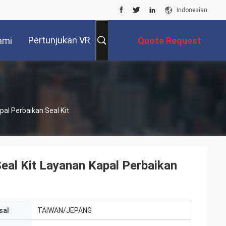
Indonesian
Pertunjukan VR
ami
Quote Request
Suatu
l Perbaikan Seal Kit
l Kit Layanan Kapal Perbaikan
sal
TAIWAN/JEPANG