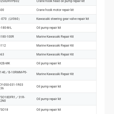
0250DRVPB02
Crane hook head oil pump repair kit
500
Crane hook motor repair kit
1-070（LV060）
Kawasaki steering gear valve repair kit
-180-M-L
Oil pump repair kit
180-100R
Marine Kawasaki Repair Kit
G112
Marine Kawasaki Repair Kit
G63
Marine Kawasaki Repair Kit
H2B-MK
Oil pump repair kit
L140／B-10RMM-P0-
Marine Kawasaki Repair Kit
Y-050-031-1R03
Oil pump repair kit
236
VSO18DFR1／31R-
Oil pump repair kit
T2N0
VSO18
Oil pump repair kit