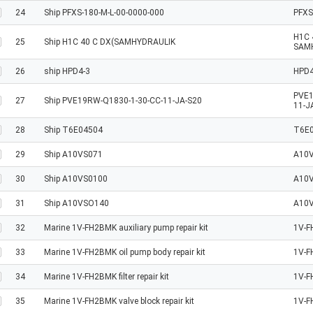
24
Ship PFXS-180-M-L-00-0000-000
PFXS
H1C 
25
Ship H1C 40 C DX(SAMHYDRAULIK
SAM
26
ship HPD4-3
HPD4
PVE1
27
Ship PVE19RW-Q1830-1-30-CC-11-JA-S20
11-J
28
Ship T6E04504
T6E
29
Ship A10VS071
A10
30
Ship A10VS0100
A10
31
Ship A10VSO140
A10
32
Marine 1V-FH2BMK auxiliary pump repair kit
1V-
33
Marine 1V-FH2BMK oil pump body repair kit
1V-F
34
Marine 1V-FH2BMK filter repair kit
1V-
35
Marine 1V-FH2BMK valve block repair kit
1V-F