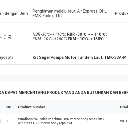
gan lama, semuanya masih seperti
Pemasok yang baik, dan 
Pengiriman melalui laut, Air Express, DHL,
 Produk agensi adalah 100% asli,
memberikan saran profe
an dengan Deliv
Produk
EMS, Fadex, TNT.
a luar biasa. Pengiriman cepat
berkualitas baik, kita ak
rvis yang sangat bagus Saya
kerjasama panjang di m
an Layak 5 bintang!
NBR -30℃~+110℃;
NBR -30 ℃ ~ + 110 ℃;
u (° C)
FKM :-10℃~+150℃
FKM :-10℃~+150℃
yoroti
Kit Segel Pompa Motor Tandem Laut
,
TMK-33A-M P
DA DAPAT MENCENTANG PRODUK YANG ANDA BUTUHKAN DAN BERKO
NO
Product number
Prod
Windlass tail cable machine HVN motor body repair kit /
1
WH1
windlass HVK motor body repair kit