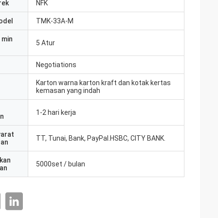
rek
NFK
odel
TMK-33A-M
 min
5 Atur
Negotiations
Karton warna karton kraft dan kotak kertas
kemasan yang indah
1-2 hari kerja
an
yarat
TT, Tunai, Bank, PayPal.HSBC, CITY BANK.
ran
kan
5000set / bulan
an