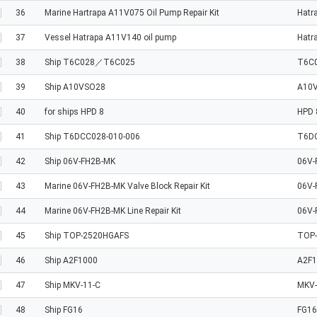
36
Marine Hartrapa A11V075 Oil Pump Repair Kit
Hatr
37
Vessel Hatrapa A11V140 oil pump
Hatr
38
Ship T6C028／T6C025
T6C
39
Ship A10VSO28
A10
40
for ships HPD 8
HPD 
41
Ship T6DCC028-010-006
T6DC
42
Ship 06V-FH2B-MK
06V-
43
Marine 06V-FH2B-MK Valve Block Repair Kit
06V-
44
Marine 06V-FH2B-MK Line Repair Kit
06V-
45
Ship TOP-2520HGAFS
TOP
46
Ship A2F1000
A2F1
47
Ship MKV-11-C
MKV-
48
Ship FG16
FG16