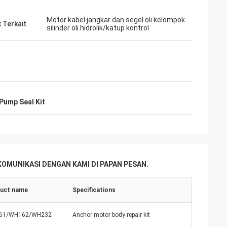
selalu
Motor kabel jangkar dan segel oli kelompok
sional, barang
 Terkait
silinder oli hidrolik/katup kontrol
an memiliki
asa depan.
ump Seal Kit
MUNIKASI DENGAN KAMI DI PAPAN PESAN.
uct name
Specifications
61/WH162/WH232
Anchor motor body repair kit