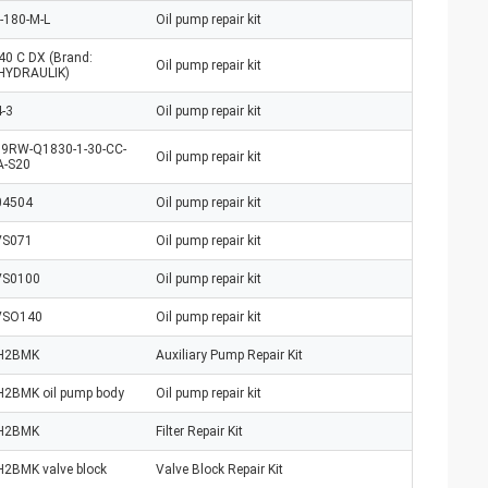
-180-M-L
Oil pump repair kit
40 C DX (Brand:
Oil pump repair kit
HYDRAULIK)
-3
Oil pump repair kit
9RW-Q1830-1-30-CC-
Oil pump repair kit
A-S20
04504
Oil pump repair kit
VS071
Oil pump repair kit
VS0100
Oil pump repair kit
VSO140
Oil pump repair kit
FH2BMK
Auxiliary Pump Repair Kit
H2BMK oil pump body
Oil pump repair kit
FH2BMK
Filter Repair Kit
H2BMK valve block
Valve Block Repair Kit