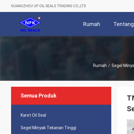
GUANGZHOU UP OIL-SEALS TRADING CO.,LTD
Rumah
Tentang
Rumah
/
Segel Miny
Semua Produk
T
Se
Karet Oil Seal
Segel Minyak Tekanan Tinggi