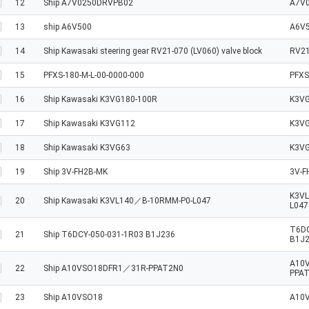
12
Ship A7V0250DRVPB02
A7V
13
ship A6V500
A6V
14
Ship Kawasaki steering gear RV21-070 (LV060) valve block
RV2
15
PFXS-180-M-L-00-0000-000
PFXS
16
Ship Kawasaki K3VG180-100R
K3VG
17
Ship Kawasaki K3VG112
K3V
18
Ship Kawasaki K3VG63
K3V
19
Ship 3V-FH2B-MK
3V-F
K3V
20
Ship Kawasaki K3VL140／B-10RMM-P0-L047
L047
T6DC
21
Ship T6DCY-050-031-1R03 B1J236
B1J
A10
22
Ship A10VSO18DFR1／31R-PPAT2N0
PPA
23
Ship A10VSO18
A10