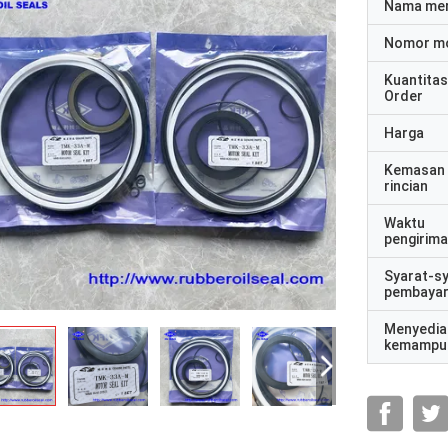
Nama me
Nomor m
Kuantitas
Order
Harga
Kemasan
rincian
Waktu
pengirim
Syarat-s
pembaya
Menyedia
kemampu