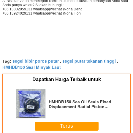
A: Bisakah Anda menelepon kami untuk mendiskusikan pertanyaan Anda saat
Anda punya waktu? Silakan hubungi :
+86 13802959131 whatsapp(wechat )Nona Deng
+86 13924029131 whatsapp(wechat )Nona Fion
segel bibir poros putar
segel putar tekanan tinggi
Tag:
,
,
HMHDB150 Seal Minyak Laut
Dapatkan Harga Terbaik untuk
HMHDB150 Sea Oil Seals Fixed
Displacement Radial Piston
Hydraulic Motor Ship Service
Repair Seal Kits
Terus