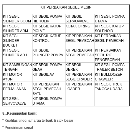
KIT PERBAIKAN SEGEL MESIN
KIT SEGIL
KIT SEGIL POMPA
KIT SEGIL
KIT SEGIL POMPA
SILINDER BOOM
HIDROLIK
SERVOVALVE
UTAMA
KIT SEGIL
KIT SEGIL KATUP
KOTAK O RING
KIT SEGIL KATUP
SILINDER ARM
PIOLVE
SOLENOID
KIT SEGIL
KIT SEGIL KATUP
KIT PERBAIKAN
KIT PERBAIKAN
SILINDER
KONTROL
SEGIL PEMECAH
SEGIL PEMECAH
BUCKET
KIT SEGIL
KIT SEGIL
KIT PERBAIKAN
KIT PERBAIKAN
SILINDER ADJ
PLUNGER POMPA
SEGIL PEMECAH
SEGIL RIG
PENGEBORAN
KIT SAMBUNGAN
KIT SEGIL POMPA
KIT SEGIL
KIT SEGIL POMPA
TENGAH
GEAR
DEREK
TRAILER BETON
KIT MOTOR
KIT SEGIL AV
KIT PERBAIKAN
KIT BULLDOZER
AYUN
SEGIL GRADER
CRAWLER
KIT MOTOR
KIT PERBAIKAN
KIT PERBAIKAN
KIT SEGIL TRUK
PERJALANAN
SEGIL PEMECAH
LOADER
TANGGA UDARA
BATU
KIT SEGIL
KIT SEGIL POMPA
SERVOVALVE
UTAMA
8...
Keunggulan kami:
* Kualitas tinggi & harga terbaik & stok besar
* Pengiriman cepat