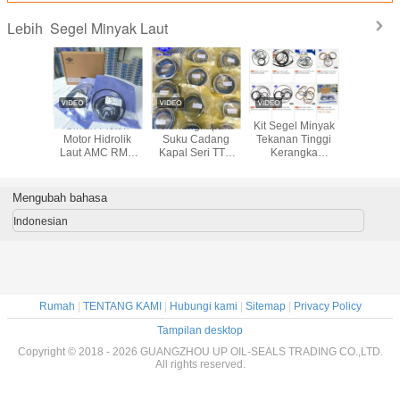
Segel Minyak Laut
Lebih
Bagian Motor
617-9300 Kit
Staffa HMB125
Cincin P
Hidraulik Kit
Segel Silinder
HMB200 HMC200
Motor Hi
Segel Kapal
Hidraulik
Kawasaki Shaft
Laut AM
Seal Segel Oli
RMM TM
Motor JC350-450-
Crane 
17
350A-L
Mengubah bahasa
Indonesian
Tinggalk
Kami akan segera meng
Rumah
|
TENTANG KAMI
|
Hubungi kami
|
Sitemap
|
Privacy Policy
Tampilan desktop
Copyright © 2018 - 2026 GUANGZHOU UP OIL-SEALS TRADING CO.,LTD.
All rights reserved.