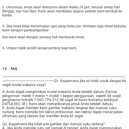
2. Umumnya, email akan direspons dalam waktu 24 jam; kecuali setiap hari
Minggu, dan hari libur. Kami akan membalas segera setelah kami kembali ke
kantor.
3. Jika Anda tidak menemukan apa yang Anda cari, kirimkan saja email kepada
kami dengan gambar/gambar
dan kami akan dengan senang hati membantu Anda.
4. Umpan balik positif sangat penting bagi kami.
13... FAQ
--------------------------------------------------------------------------------------
------------------------------------
Q1: Bagaimana jika ini tidak cocok dengan kit 
segel model mekanis saya? 
A: Anda dapat mengirimkan model mekanis Anda terlebih dahulu (format 
pengiriman: merek + mesin + model + bagian penggunaan, seperti: kit segel 
penghancur hidrolik TOKO TPV-210, kit segel oli boom Komatsu bulldozer 
D475A-5E0, dll.). Kami akan memeriksanya untuk Anda terlebih dahulu.
B: Anda dapat memberi kami gambar mekanis lengkap dan manual suku 
cadang. Kami memiliki tim teknis profesional, dan teknisi dapat menanyakan 
informasi yang relevan dan memberi Anda kit segel. 
Q2: Bagaimana jika tidak ada gambar dan manual suku cadang? 
A: Jika Anda memiliki satu set sampel di tangan, Anda dapat menggunakan 