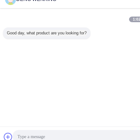
1:0
Good day, what product are you looking for?
Obrolan
Q