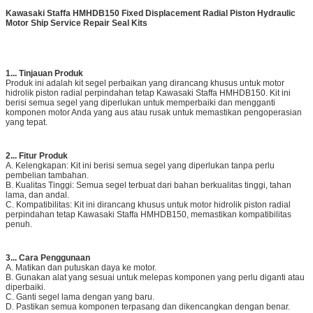
Kawasaki Staffa HMHDB150 Fixed Displacement Radial Piston Hydraulic
Motor Ship Service Repair Seal Kits
1
...
Tinjauan Produk
Produk ini adalah kit segel perbaikan yang dirancang khusus untuk motor
hidrolik piston radial perpindahan tetap Kawasaki Staffa HMHDB150. Kit ini
berisi semua segel yang diperlukan untuk memperbaiki dan mengganti
komponen motor Anda yang aus atau rusak untuk memastikan pengoperasian
yang tepat.
2
...
Fitur Produk
A. Kelengkapan: Kit ini berisi semua segel yang diperlukan tanpa perlu
pembelian tambahan.
B. Kualitas Tinggi: Semua segel terbuat dari bahan berkualitas tinggi, tahan
lama, dan andal.
C. Kompatibilitas: Kit ini dirancang khusus untuk motor hidrolik piston radial
perpindahan tetap Kawasaki Staffa HMHDB150, memastikan kompatibilitas
penuh.
3
...
Cara Penggunaan
A. Matikan dan putuskan daya ke motor.
B. Gunakan alat yang sesuai untuk melepas komponen yang perlu diganti atau
diperbaiki.
C. Ganti segel lama dengan yang baru.
D. Pastikan semua komponen terpasang dan dikencangkan dengan benar.