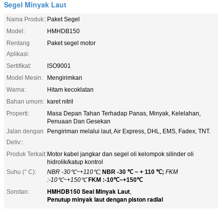
Segel Minyak Laut
Nama Produk::
Paket Segel
Model:
HMHDB150
Rentang
Paket segel motor
Aplikasi:
Sertifikat:
ISO9001
Model Mesin:
Mengirimkan
Warna:
Hitam kecoklatan
Bahan umum:
karet nitril
Properti:
Masa Depan Tahan Terhadap Panas, Minyak, Kelelahan,
Penuaan Dan Gesekan
Jalan dengan
Pengiriman melalui laut, Air Express, DHL, EMS, Fadex, TNT.
Deliv::
Produk Terkait:
Motor kabel jangkar dan segel oli kelompok silinder oli
hidrolik/katup kontrol
Suhu (° C):
NBR -30℃~+110℃;
NBR -30 ℃ ~ + 110 ℃;
FKM
:-10℃~+150℃
FKM :-10℃~+150℃
HMHDB150 Seal Minyak Laut
Sorotan:
,
Penutup minyak laut dengan piston radial