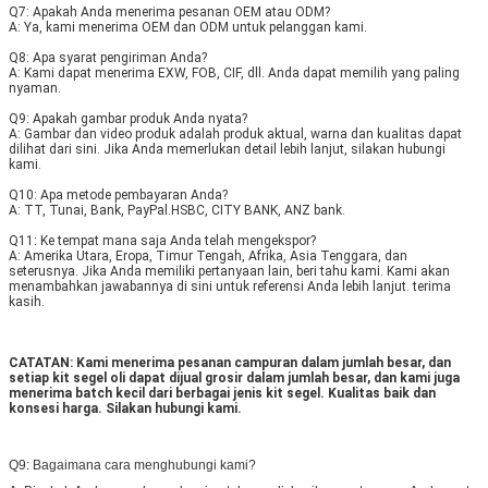
Q7: Apakah Anda menerima pesanan OEM atau ODM? 
A: Ya, kami menerima OEM dan ODM untuk pelanggan kami. 
Q8: Apa syarat pengiriman Anda? 
A: Kami dapat menerima EXW, FOB, CIF, dll. Anda dapat memilih yang paling 
nyaman.
Q9: Apakah gambar produk Anda nyata? 
A: Gambar dan video produk adalah produk aktual, warna dan kualitas dapat 
dilihat dari sini. Jika Anda memerlukan detail lebih lanjut, silakan hubungi 
kami. 
Q10: Apa metode pembayaran Anda? 
A: TT, Tunai, Bank, PayPal.HSBC, CITY BANK, ANZ bank. 
Q11: Ke tempat mana saja Anda telah mengekspor? 
A: Amerika Utara, Eropa, Timur Tengah, Afrika, Asia Tenggara, dan 
seterusnya. Jika Anda memiliki pertanyaan lain, beri tahu kami. Kami akan 
menambahkan jawabannya di sini untuk referensi Anda lebih lanjut. terima 
kasih.
CATATAN: Kami menerima pesanan campuran dalam jumlah besar, dan 
setiap kit segel oli dapat dijual grosir dalam jumlah besar, dan kami juga 
menerima batch kecil dari berbagai jenis kit segel. Kualitas baik dan 
konsesi harga. Silakan hubungi kami.
Q9: Bagaimana cara menghubungi kami?