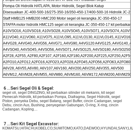
Pompa Oli Hidrolik HATLAPA, Motor Hidrolik, Segel Blok Katup
Disesuaikan JC-400-500-16/275-350-16/350-450-17/400-500-16 Hidrolik JC-25
Staff HMB125 HMB200 HMC200 Motor segel oli kerangka JC-350-450-17
STAFFA motor hidrolik HMC125 segel oli kerangka JC-350-450-17 kit perbaikan 
A10VSO16, A10VSO18, A10VSO28, A10VSO45, A10VSO71, A10VSO74, A10VS
A11VO40, A11VO60, A11VO75, A11VLO95, A11VLO130, A11VLO145, A11VO160
A4VG28, A4VG40, A4VG56, A4VG71, A4VG90, A4VG120 A4VG125, A4VG140, 
A4VSO40, A4VSO45, A4VSO56, A4VSO71, A4VSO125, A4VSO180, A4VSO250,
A2F28, A2F55, A2F80,A2F107, A2F160,A2F180,A2F200,A2F225,A2F250,A2F50
A2FO10,A2FO12,A2FO16,A2FO23,A2FO28,A2FO45,A2FO56,A2FO63,A2FO80,
A6V28, A6V55,A6V80, A6V107,A6V160, A6V200,A6V250,A6V355, A6V500
A6VM12, A6VM28,A6VM55, A6VM80, A6VM160, A6VM172,A6VM200,A6VM250
A7V28,A7V55,A7V80,A7V107,A7V125,A7V160,A7V355,A7V500
A7VO28,A7VO55, A7VO80, A7VO107, A7VO160, A7VO200, A7VO250, A7VO355
6 ...Seri Segel Oli & Segel:
segel oli, segel DINGZING, kit perbaikan silinder oli mekanis, kit segel
Pemecah Hidrolik, kit perbaikan Pompa, Diafragma, Segel Hidrolik, segel
Piston, penyeka Debu, segel Batang, segel Buffer, cincin Cadangan, segel
Debu, cincin Aus, Bushing, penyegelan Gabungan, O-ring, X-ring, cincin
Cadangan, Kopling....
7 ...Seri Kit Segel Excavator:
KOMATSU,HITACHI,KOBELCO,SUMITOMO,KATO,DAEWOO,HYUNDAI,SANY,LIUGO