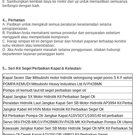
E. Sambungkan kembali daya ke motor dan uji untuk memastikan semuanya
berfungsi dengan baik.
4
...
Perhatian
A. Pastikan untuk mengikuti semua peraturan keselamatan selama
pengoperasian.
B. Pastikan Anda memahami semua prosedur dan persyaratan sebelum
mengganti atau memperbaiki komponen.
C. Harap simpan kit ini dengan benar dan hindari paparan terhadap kondisi
suhu ekstrem atau kelembaban.
D. Jika Anda mengalami masalah selama penggunaan, silakan hubungi
departemen layanan pelanggan kami.
5...
Seri Kit Segel Perbaikan Kapal & Kelautan:
Kapal Seven Star Mitsubishi motor hidrolik selongsong segel poros S K F sel
POMPA KEMUDI Mitsubishi Heavy Industries Ltd IV-FH2BMK
Pompa oli kemudi laut kit segel perbaikan segel oli
Kapal Jangkar SX Motor Hidrolik Kit Perbaikan Segel Oli
Peralatan Hidrolik Laut Jangkar Kapal Seri SB Motor Hidrolik AP3994 Kit Perbai
Jangkar Kabel IHI HVN Motor Hidrolik Kit Perbaikan Segel Oli
Kit Perbaikan Pompa Oli Jangkar Kapal A10VSO71/100/140 kit perbaikan
Servo 06V-FH2B-MK/1V-FH2BMK/3V-FH2B-MK Kit Perbaikan Pompa Oli Utama H
Kawasaki Jangkar Kabel Seri SB Motor Hidrolik Segel Oli NFK Kit Perbaikan Seg
Pompa Oli Derek Kapal A7V250 DR VPB02 Kit Perbaikan Segel