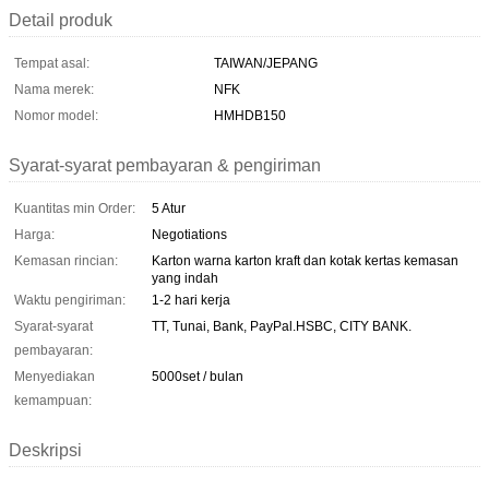
Detail produk
Tempat asal:
TAIWAN/JEPANG
Nama merek:
NFK
Nomor model:
HMHDB150
Syarat-syarat pembayaran & pengiriman
Kuantitas min Order:
5 Atur
Harga:
Negotiations
Kemasan rincian:
Karton warna karton kraft dan kotak kertas kemasan
yang indah
Waktu pengiriman:
1-2 hari kerja
Syarat-syarat
TT, Tunai, Bank, PayPal.HSBC, CITY BANK.
pembayaran:
Menyediakan
5000set / bulan
kemampuan:
Deskripsi