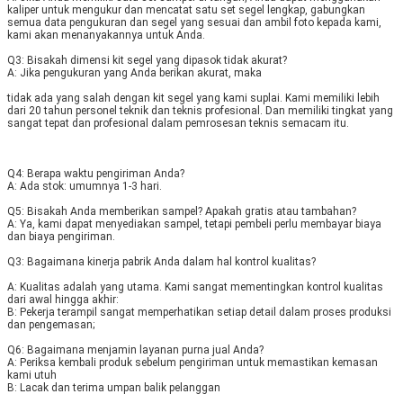
kaliper untuk mengukur dan mencatat satu set segel lengkap, gabungkan 
semua data pengukuran dan segel yang sesuai dan ambil foto kepada kami, 
kami akan menanyakannya untuk Anda. 
Q3: Bisakah dimensi kit segel yang dipasok tidak akurat? 
A: Jika pengukuran yang Anda berikan akurat, maka
tidak ada yang salah dengan kit segel yang kami suplai. Kami memiliki lebih 
dari 20 tahun personel teknik dan teknis profesional. Dan memiliki tingkat yang 
sangat tepat dan profesional dalam pemrosesan teknis semacam itu.
Q4: Berapa waktu pengiriman Anda? 
A: Ada stok: umumnya 1-3 hari. 
Q5: Bisakah Anda memberikan sampel? Apakah gratis atau tambahan? 
A: Ya, kami dapat menyediakan sampel, tetapi 
pembeli
 perlu membayar biaya 
dan biaya pengiriman. 
Q3: Bagaimana kinerja pabrik Anda dalam hal kontrol kualitas? 
A: Kualitas adalah yang utama. Kami sangat mementingkan kontrol kualitas 
dari awal hingga akhir: 
B: Pekerja terampil sangat memperhatikan setiap detail dalam proses produksi 
dan pengemasan; 
Q6: Bagaimana menjamin layanan purna jual Anda? 
A: Periksa kembali produk sebelum pengiriman untuk memastikan kemasan 
kami utuh 
B: Lacak dan terima umpan balik pelanggan 