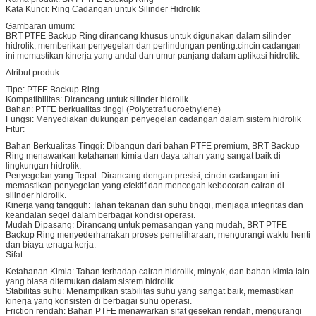
Kata Kunci: Ring Cadangan untuk Silinder Hidrolik
Gambaran umum:
BRT PTFE Backup Ring dirancang khusus untuk digunakan dalam silinder
hidrolik, memberikan penyegelan dan perlindungan penting.cincin cadangan
ini memastikan kinerja yang andal dan umur panjang dalam aplikasi hidrolik.
Atribut produk:
Tipe: PTFE Backup Ring
Kompatibilitas: Dirancang untuk silinder hidrolik
Bahan: PTFE berkualitas tinggi (Polytetrafluoroethylene)
Fungsi: Menyediakan dukungan penyegelan cadangan dalam sistem hidrolik
Fitur:
Bahan Berkualitas Tinggi: Dibangun dari bahan PTFE premium, BRT Backup
Ring menawarkan ketahanan kimia dan daya tahan yang sangat baik di
lingkungan hidrolik.
Penyegelan yang Tepat: Dirancang dengan presisi, cincin cadangan ini
memastikan penyegelan yang efektif dan mencegah kebocoran cairan di
silinder hidrolik.
Kinerja yang tangguh: Tahan tekanan dan suhu tinggi, menjaga integritas dan
keandalan segel dalam berbagai kondisi operasi.
Mudah Dipasang: Dirancang untuk pemasangan yang mudah, BRT PTFE
Backup Ring menyederhanakan proses pemeliharaan, mengurangi waktu henti
dan biaya tenaga kerja.
Sifat:
Ketahanan Kimia: Tahan terhadap cairan hidrolik, minyak, dan bahan kimia lain
yang biasa ditemukan dalam sistem hidrolik.
Stabilitas suhu: Menampilkan stabilitas suhu yang sangat baik, memastikan
kinerja yang konsisten di berbagai suhu operasi.
Friction rendah: Bahan PTFE menawarkan sifat gesekan rendah, mengurangi