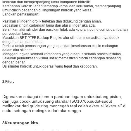
keausan dan memperpanjang umur komponen hidrolik.
Ketahanan Korosi: Tahan terhadap korosi dan kerusakan, memperpanjang
umur cincin cadangan di lingkungan hidrolik yang keras.
Langkah pemasangan:
Pastikan silinder hidrolik tertekan dan didukung dengan aman.
Lepaskan cincin cadangan lama dari alur silinder, jika ada.
Bersihkan alur silinder dan pastikan tidak ada kotoran, puing-puing, dan bahan
penyegelan lama.
Masukkan BRT PTFE Backup Ring ke alur silinder, memastikannya duduk
dengan aman dan merata.
Periksa untuk pemasangan yang tepat dan keselarasan cincin cadangan
dalam alur silinder.
Menggabungkan kembali komponen yang dihapus selama proses instalasi.
Lakukan pemeriksaan visual untuk memastikan cincin cadangan dipasang
dengan benar.
Uji silinder hidrolik untuk operasi yang tepat dan kebocoran.
2
.
Fitur
:
Digunakan sebagai elemen panduan logam untuk batang piston,
dan juga cocok untuk ruang standar ISO10766.sudut-sudut
melingkar dari guide ring mencegah tepi celah ekstrusi "ekstrusi" di
sudut setengah melingkar dari alur rongga.
3Keuntungan kita.