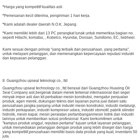
*
Harga yang kompetitif kualitas asli.
*
Pemesanan kecil diterima, pengiriman 1 hari kerja.
*
Kami adalah dealer daerah N.O.K. Jepang.
*
Kami memiliki lebih dari 13 PC perangkat lunak untuk memeriksa bagian no.
seperti Hitachi, komatsu, , Kobelco, Hyundai, Doosan, Sumitomo, EC, liebheer.
Kami sesuai dengan prinsip "yang terbaik dari perusahaan, yang pertama",
untuk melayani pelanggan, dan memenangkan kepercayaan reputasi industri
dan kepuasan pelanggan.
8. Guangzhou upseal teknologi co., ltd
Guangzhou upseal technology co., ltd berasal dari Guangzhou Huaxing Oil
Seal Company asli,bergerak dalam merek terkenal internasional dari segel
minyak impor asli dan kit perbaikan mesin konstruksi, mengatur penjualan
produk, agen merek, dukungan teknis dan layanan purna jual dalam satu
perusahaan.jangka panjang untuk industri mesin konstruksi, industri metalurgi,
industri perkapalan, industri kompresor udara, industri otomotif, pabrik silinder
hidrolik, mesin kapal, mesin peralatan pertambanganmesin listrik dan industri
lainnya untuk memberikan solusi profesional. Kami berkomitmen untuk
"kampus produk unggul, reputasi pertama" tujuan untuk layanan pelanggan,
untuk menyediakan pelanggan dengan produk yang lebih disegel dan harga
yang kompetitif,perusahaan memiliki basis data produk yang kuat, inventaris 50
juta.