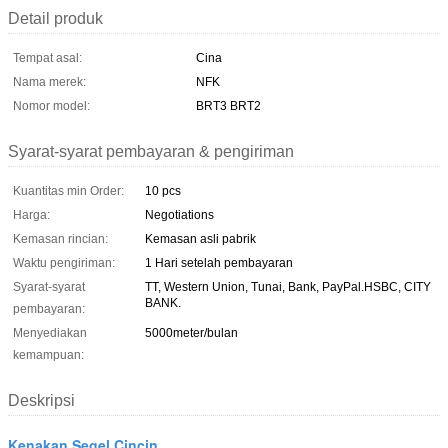
Detail produk
Tempat asal:
Cina
Nama merek:
NFK
Nomor model:
BRT3 BRT2
Syarat-syarat pembayaran & pengiriman
Kuantitas min Order:
10 pcs
Harga:
Negotiations
Kemasan rincian:
Kemasan asli pabrik
Waktu pengiriman:
1 Hari setelah pembayaran
Syarat-syarat
TT, Western Union, Tunai, Bank, PayPal.HSBC, CITY
BANK.
pembayaran:
Menyediakan
5000meter/bulan
kemampuan:
Deskripsi
Kenakan Segel Cincin