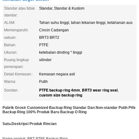
Standar atau tidak
Standar, Standar & Kustom
standar:
ALAM:
Tahan suhu tinggi, tahan tekanan tinggi, ketahanan aus
Memengaruhi:
Cincin Cadangan
satuan:
BRT3 BRT2
Bahan:
PTFE
Ukuran:
ketebalan dinding * tinggi
Ruang lingkup
silinder
penerapan:
Detail Kemasan::
Kemasan negara asli
Warna:
Putih
PTFE backup ring 4mm
BRT3 wear ring seal
Sorotan:
,
,
custom size backup ring
Pabrik Grosir Customized Backup Ring Standar Dan Non-standar Putih Ptfe
Backup Ring 100% Produk Baru Backup O Ring
Satu.
Deskripsi Produk Rincian
Nama produk: BRT PTFE Backup Ring