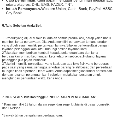
Cara pengiriman:
Kami dapat mengatur pengiriman melalui laut,
udara ekspres, DHL, EMS, FADEX, TNT.
Istilah Pembayaran:
Western Union, Cash, Bank, PayPal, HSBC,
City Bank.
6.
Tahu Sebelum Anda Beli:
1. Produk yang dijual di toko ini adalah semua produk asli, harap yakin untuk
membeli tanpa pertanyaan. Jika Anda memiliki pertanyaan tentang produk
yang dibeli atau memiliki pertanyaan lainnya,Silakan berkonsultasi dengan
layanan pelanggan kami atau hubungi hotline layanan kami
2Toko akan memberikan kembali kepada pelanggan baru dan lama
berdasarkan prinsip keuntungan kecil tetapi omset cepat.Hubungi layanan
pelanggan jika pajak termasuk.
3Toko ini memiliki persediaan yang kuat, dan ada toko fisik yang beroperasi
pada saat yang sama, sehingga sirkulasi barang relatif besar, dan persediaan
mungkin tidak diperbarui tepat waktu.Anda dapat mengkonfirmasi persediaan
dengan layanan pelanggan kami sebelum melakukan pesanan untuk
menghindari penundaan waktu kerja Anda.
7. NFK SEALS kualitas tinggi PENGERJAHAN PENGERJAHAN:
* Kami memiliki 18 tahun dalam segel dan segel kit bisnis di pasar domestik
dan Oversea.
*
Banyak tahun pengalaman perdagangan.