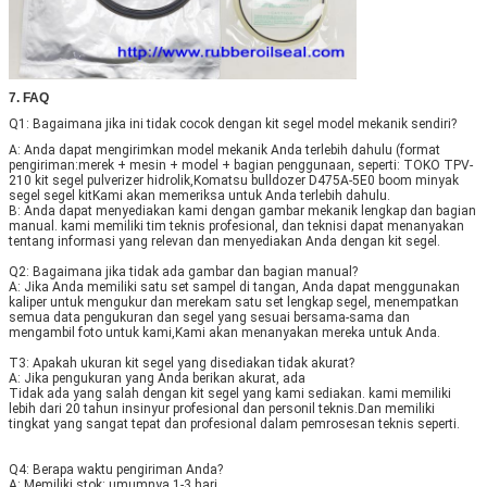
7. FAQ
Q1: Bagaimana jika ini tidak cocok dengan kit segel model mekanik sendiri?
A: Anda dapat mengirimkan model mekanik Anda terlebih dahulu (format 
pengiriman:merek + mesin + model + bagian penggunaan, seperti: TOKO TPV-
210 kit segel pulverizer hidrolik,Komatsu bulldozer D475A-5E0 boom minyak 
segel segel kitKami akan memeriksa untuk Anda terlebih dahulu.
B: Anda dapat menyediakan kami dengan gambar mekanik lengkap dan bagian 
manual. kami memiliki tim teknis profesional, dan teknisi dapat menanyakan 
tentang informasi yang relevan dan menyediakan Anda dengan kit segel.
Q2: Bagaimana jika tidak ada gambar dan bagian manual?
A: Jika Anda memiliki satu set sampel di tangan, Anda dapat menggunakan 
kaliper untuk mengukur dan merekam satu set lengkap segel, menempatkan 
semua data pengukuran dan segel yang sesuai bersama-sama dan 
mengambil foto untuk kami,Kami akan menanyakan mereka untuk Anda.
T3: Apakah ukuran kit segel yang disediakan tidak akurat?
A: Jika pengukuran yang Anda berikan akurat, ada
Tidak ada yang salah dengan kit segel yang kami sediakan. kami memiliki 
lebih dari 20 tahun insinyur profesional dan personil teknis.Dan memiliki 
tingkat yang sangat tepat dan profesional dalam pemrosesan teknis seperti.
Q4: Berapa waktu pengiriman Anda?
A: Memiliki stok: umumnya 1-3 hari.