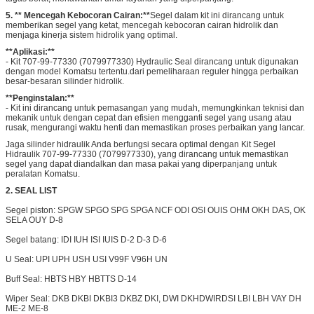
5. ** Mencegah Kebocoran Cairan:**
Segel dalam kit ini dirancang untuk
memberikan segel yang ketat, mencegah kebocoran cairan hidrolik dan
menjaga kinerja sistem hidrolik yang optimal.
**Aplikasi:**
- Kit 707-99-77330 (7079977330) Hydraulic Seal dirancang untuk digunakan
dengan model Komatsu tertentu.dari pemeliharaan reguler hingga perbaikan
besar-besaran silinder hidrolik.
**Penginstalan:**
- Kit ini dirancang untuk pemasangan yang mudah, memungkinkan teknisi dan
mekanik untuk dengan cepat dan efisien mengganti segel yang usang atau
rusak, mengurangi waktu henti dan memastikan proses perbaikan yang lancar.
Jaga silinder hidraulik Anda berfungsi secara optimal dengan Kit Segel
Hidraulik 707-99-77330 (7079977330), yang dirancang untuk memastikan
segel yang dapat diandalkan dan masa pakai yang diperpanjang untuk
peralatan Komatsu.
2. SEAL LIST
Segel piston: SPGW SPGO SPG SPGA NCF ODI OSI OUIS OHM OKH DAS, OK
SELA OUY D-8
Segel batang: IDI IUH ISI IUIS D-2 D-3 D-6
U Seal: UPI UPH USH USI V99F V96H UN
Buff Seal: HBTS HBY HBTTS D-14
Wiper Seal: DKB DKBI DKBI3 DKBZ DKI, DWI DKH
DWIR
DSI LBI LBH VAY DH
ME-2 ME-8