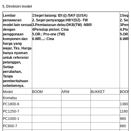
5. Direktori model
Lembar
1Segel batang: IDI (() /SKF ((USA)
1Segel
penawaran
2. Segel penyangga:HBY(DZ) -TW
2. Seg
model lain sesuai
3.Pembatasan debu:DKB(TW) -NBR
3Penu
dengan
4Penutup piston: Cina
4.Pist
penggunaan
5.OR.: Pro-one (TW)
5.OR.:
komponen dan
6.WR....: Cina
6.WR...
harga yang
wajar, Tks. Harga
hanya nyaman
untuk referensi
pelanggan,
Setiap
perubahan,
Tanpa
pemberitahuan
sebelumnya.
Model
BOOM
ARM
BUKKET
BOOM
Komatsu
PC1800-6
1380
PC1250-7
1180
PC1000-1
980
PC800-7
880