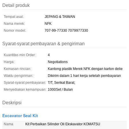
Detail produk
Tempat asal:
JEPANG & TAIWAN
Nama merek:
NFK
Nomor model:
707-99-77330 7079977330
Syarat-syarat pembayaran & pengiriman
Kuantitas min Order:
4
Harga:
Negotiations
Kemasan rincian:
Kantong plastik Merek NFK dengan karton delie
Waktu pengiriman:
Dikirim dalam 1 hari kerja setelah pembayaran
Syarat-syarat pembayaran:
T/T, Serikat Barat,
Menyediakan kemampuan:
1000Set / Bulan
Deskripsi
Excavator Seal Kit
Nama
Kit Perbaikan Silinder Oli Ekskavator KOMATSU