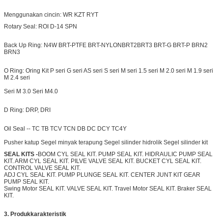
Menggunakan cincin: WR KZT RYT
Rotary Seal: ROI D-14 SPN
Back Up Ring: N4W BRT-PTFE BRT-NYLON
BRT2
BRT3 BRT-G BRT-P BRN2
BRN3
O Ring: Oring Kit P seri G seri AS seri S seri M seri 1.5 seri M 2.0 seri M 1.9 seri
M 2.4 seri
Seri M 3.0 Seri M4.0
D Ring: DRP, DRI
Oil Seal -- TC TB TCV TCN DB DC DCY TC4Y
Pusher katup
Segel minyak terapung Segel silinder hidrolik Segel silinder kit
SEAL KITS -
BOOM CYL SEAL KIT. PUMP SEAL KIT. HIDRAULIC PUMP SEAL
KIT. ARM CYL SEAL KIT. PILVE VALVE SEAL KIT. BUCKET CYL SEAL KIT.
CONTROL VALVE SEAL KIT.
ADJ CYL SEAL KIT. PUMP PLUNGE SEAL KIT. CENTER JUNT KIT GEAR
PUMP SEAL KIT.
Swing Motor SEAL KIT. VALVE SEAL KIT. Travel Motor SEAL KIT. Braker SEAL
KIT.
3. Produk
karakteristik