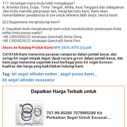
T11: Ke tempat mana Anda telah mengekspor?
A: Amerika Utara, Eropa, Timur Tengah, Afrika, Asia Tenggara dan sebagainya. 
Jika Anda memiliki pertanyaan lain, harap beri tahu kami. Kami akan 
menambahkan jawabannya di sini untuk referensi lebih lanjut. terima kasih.
Q12:Bagaimana menghubungi kami?
A: Dapatkah Anda menghubungi kami untuk mendiskusikan pertanyaan Anda
ketika Anda punya waktu?
+86 13802959131 whatsapp ((wechat)) Nona Deng
+86 13924029131 whatsapp ((wechat)) Nona Fion
Akses ke Katalog Produk Kami
:
NFK SEAL KITS ((1).pdf
CATATAN:Kami menerima pesanan campuran dalam jumlah besar, dan 
setiap kit segel minyak dapat dijual secara grosir dalam jumlah besar, dan 
kami juga menerima sejumlah kecil berbagai jenis kit segel.Konsesi 
kualitas dan harga yang baikSilakan hubungi kami.
kit segel silinder ember
segel poros karet
Tag:
,
,
kit segel silinder excavator
Dapatkan Harga Terbaik untuk
707-99-85280 7079985280 Kit
Perbaikan Segel Untuk Excavator
PC1600SP-1 Kit Perbaikan
Silinder Hidraulik