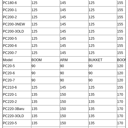
PC180-6
125
145
125
155
PC200-1
125
145
125
155
PC200-2
125
145
125
155
PC200-3NEW
125
145
125
155
PC200-3OLD
125
145
125
155
PC200-5
125
145
125
155
PC200-6
125
145
125
155
PC200-7
125
145
125
155
Model
BOOM
ARM
BUKKET
BOOM
PC20-5
90
90
90
120
PC20-6
90
90
90
120
Tinggalkan pesan
PC20-7
90
90
90
120
PC210-6
125
145
125
155
Kami akan segera menghubungi
PC220-1
135
150
135
170
Anda kembali!
PC220-2
135
150
135
170
PC220-3Baru
135
150
135
170
PC220-3OLD
135
150
135
170
PC220-5
135
150
135
170