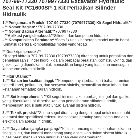
707-99-77330 7079977330 Excavator Hydraulic
Seal Kit PC1600SP-1 Kit Perbaikan Silinder
Hidraulik
1.
**Pengamatan Produk: 707-99-77330 (7079977330) Kit Segel Hidraulik**
- ** Nomor Bagian: **
707-99-77330
- ** Nomor Bagian Alternatif:**
7079977330
- **Aplikasi yang dimaksud:**
Silinder dan komponen hidraulik
- ** Kompatibilitas Peralatan:**
Spesifik untuk beberapa model mesin berat
Komatsu (periksa kompatibilitas model yang tepat)
** Deskripsi produk:**
Kit segel hidrolik 707-99-77330 (7079977330) dirancang untuk perbaikan dan
pemeliharaan silinder hidrolik dalam berbagai peralatan Komatsu.O-ring, dan
gasket yang diperlukan untuk memastikan fungsi yang tepat dan mencegah
kebocoran cairan hidrolik.
** Fitur Utama:**
1. ** Bahan berkualitas tinggi: **
Komponennya terbuat dari bahan premium
seperti karet, poliuretan, dan senyawa sintetis, memastikan daya tahan dan
ketahanan terhadap cairan hidrolik.
2. ** Set komprehensif: **
Kit segel ini mencakup berbagai segel dan gasket
yang diperlukan untuk perbaikan dan pemeliharaan silinder hidrolik,
memberikan solusi satu atap untuk layanan sistem hidrolik.
3. ** Teknik presisi:**
Setiap segel dirancang dengan tepat untuk memenuhi
toleransi dan spesifikasi tertentu, memastikan penutup yang sempurna dan
efektif dalam aplikasi hidrolik.
4. ** Daya tahan jangka panjang:**
Kit ini dirancang untuk menahan tekanan
tinggi, suhu, dan kondisi menantang yang ditemukan dalam sistem hidrolik
tugas berat, menawarkan umur layanan yang diperpanjang.