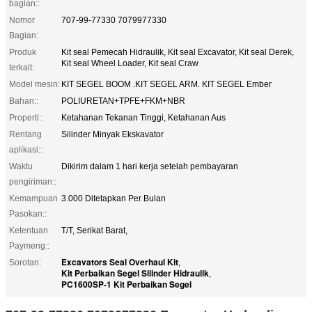
bagian::
Nomor
707-99-77330 7079977330
Bagian:
Produk
Kit seal Pemecah Hidraulik, Kit seal Excavator, Kit seal Derek,
Kit seal Wheel Loader, Kit seal Craw
terkait:
Model mesin:
KIT SEGEL BOOM .KIT SEGEL ARM. KIT SEGEL Ember
Bahan::
POLIURETAN+TPFE+FKM+NBR
Properti::
Ketahanan Tekanan Tinggi, Ketahanan Aus
Rentang
Silinder Minyak Ekskavator
aplikasi::
Waktu
Dikirim dalam 1 hari kerja setelah pembayaran
pengiriman::
Kemampuan
3.000 Ditetapkan Per Bulan
Pasokan::
Ketentuan
T/T, Serikat Barat,
Paymeng::
Excavators Seal Overhaul Kit
Sorotan:
,
Kit Perbaikan Segel Silinder Hidraulik
,
PC1600SP-1 Kit Perbaikan Segel