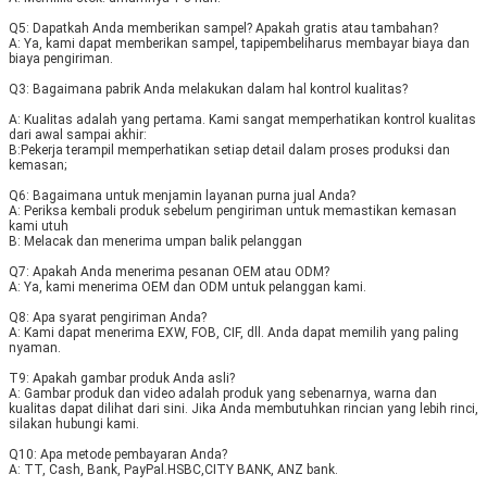
Q5: Dapatkah Anda memberikan sampel? Apakah gratis atau tambahan?
A: Ya, kami dapat memberikan sampel, tapi
pembeli
harus membayar biaya dan 
biaya pengiriman.
Q3: Bagaimana pabrik Anda melakukan dalam hal kontrol kualitas?
A: Kualitas adalah yang pertama. Kami sangat memperhatikan kontrol kualitas 
dari awal sampai akhir:
B:Pekerja terampil memperhatikan setiap detail dalam proses produksi dan 
kemasan;
Q6: Bagaimana untuk menjamin layanan purna jual Anda?
A: Periksa kembali produk sebelum pengiriman untuk memastikan kemasan 
kami utuh
B: Melacak dan menerima umpan balik pelanggan
Q7: Apakah Anda menerima pesanan OEM atau ODM?
A: Ya, kami menerima OEM dan ODM untuk pelanggan kami.
Q8: Apa syarat pengiriman Anda?
A: Kami dapat menerima EXW, FOB, CIF, dll. Anda dapat memilih yang paling 
nyaman.
T9: Apakah gambar produk Anda asli?
A: Gambar produk dan video adalah produk yang sebenarnya, warna dan 
kualitas dapat dilihat dari sini. Jika Anda membutuhkan rincian yang lebih rinci, 
silakan hubungi kami.
Q10: Apa metode pembayaran Anda?
A: TT, Cash, Bank, PayPal.HSBC,CITY BANK, ANZ bank.