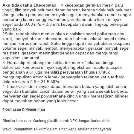
Aku tidak tahu.
1Kecepatan = > kecepatan gerakan mesin palu
tinggi, film minyak pelumas dapat hancur, karena tidak baik pelumas
dan gesekan pemanasan minyak segel, menyebabkan umur sangat
berkurang,kami menggunakan polyurethane atau karet minyak
segel pada 0.03 m/s ~ 0,8 m/s kecepatan dalam lingkup pekerjaan
yang baik
2Suhu rendah akan menurunkan elastisitas segel poliuretan atau
karet, menyebabkan kebocoran, dan bahkan seluruh segel minyak
menjadi keras dan rapuh.Suhu tinggi dapat menyebabkan ekspansi
volume segel minyak, lembut, menyebabkan gerakan minyak segel
resistensi gesekan meningkat dengan cepat dan mengurangi
kapasitas kompresi.
3. Harus dipertimbangkan ketika tekanan = "tekanan tinggi
deformasi kompresi minyak segel, ring ekstrusi repelent, aspek
pengolahan alur juga memiliki persyaratan khusus.Untuk
mengumpulkan amonia lemak penyegelan tekanan kerja terbaik
dalam kisaran 2.5 ~ 31.5 MPa.
4. Load=>silinder minyak dapat menahan beban yang lebih besar,
segel dan bantalan cincin dalam peran yang sama sekali berbeda,
menyarankan segel polyurethane cincin untuk memastikan silinder
dapat menahan beban yang lebih besar
4Kemasan & Pengiriman
Rincian kemasan: Kantong plastik merek NFK dengan karton delie
Waktu Pengiriman: Di kirim dalam 1 hari kerja setelah pembayaran