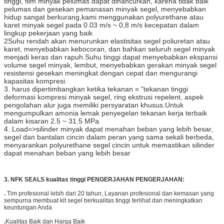
tinggi, film minyak pelumas dapat dihancurkan, karena tidak baik
pelumas dan gesekan pemanasan minyak segel, menyebabkan
hidup sangat berkurang,kami menggunakan polyurethane atau
karet minyak segel pada 0.03 m/s ~ 0,8 m/s kecepatan dalam
lingkup pekerjaan yang baik
2Suhu rendah akan menurunkan elastisitas segel poliuretan atau
karet, menyebabkan kebocoran, dan bahkan seluruh segel minyak
menjadi keras dan rapuh.Suhu tinggi dapat menyebabkan ekspansi
volume segel minyak, lembut, menyebabkan gerakan minyak segel
resistensi gesekan meningkat dengan cepat dan mengurangi
kapasitas kompresi.
3. harus dipertimbangkan ketika tekanan = "tekanan tinggi
deformasi kompresi minyak segel, ring ekstrusi repelent, aspek
pengolahan alur juga memiliki persyaratan khusus.Untuk
mengumpulkan amonia lemak penyegelan tekanan kerja terbaik
dalam kisaran 2.5 ~ 31.5 MPa.
4. Load=>silinder minyak dapat menahan beban yang lebih besar,
segel dan bantalan cincin dalam peran yang sama sekali berbeda,
menyarankan polyurethane segel cincin untuk memastikan silinder
dapat menahan beban yang lebih besar
3. NFK SEALS kualitas tinggi PENGERJAHAN PENGERJAHAN:
.
Tim profesional lebih dari 20 tahun, Layanan profesional dan kemasan yang
sempurna membuat kit segel berkualitas tinggi terlihat dan meningkatkan
keuntungan Anda
.
Kualitas Baik dan Harga Baik