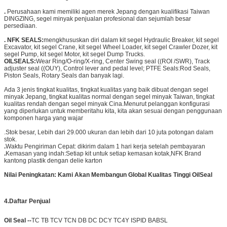
.
Perusahaan kami memiliki agen merek Jepang dengan kualifikasi Taiwan
DINGZING, segel minyak penjualan profesional dan sejumlah besar
persediaan.
.
NFK SEALS:
mengkhususkan diri dalam kit segel Hydraulic Breaker, kit segel
Excavator, kit segel Crane, kit segel Wheel Loader, kit segel Crawler Dozer, kit
segel Pump, kit segel Motor, kit segel Dump Trucks.
OILSEALS:
Wear Ring/O-ring/X-ring, Center Swing seal ((ROI /SWR), Track
adjuster seal ((OUY), Control lever and pedal level; PTFE Seals:Rod Seals,
Piston Seals, Rotary Seals dan banyak lagi.
Ada 3 jenis tingkat kualitas, tingkat kualitas yang baik dibuat dengan segel
minyak Jepang, tingkat kualitas normal dengan segel minyak Taiwan, tingkat
kualitas rendah dengan segel minyak Cina.Menurut pelanggan konfigurasi
yang diperlukan untuk memberitahu kita, kita akan sesuai dengan penggunaan
komponen harga yang wajar
.
Stok besar, Lebih dari 29.000 ukuran dan lebih dari 10 juta potongan dalam
stok.
.
Waktu Pengiriman Cepat: dikirim dalam 1 hari kerja setelah pembayaran
.
Kemasan yang indah:Setiap kit untuk setiap kemasan kotak,
NFK Brand
kantong plastik dengan delie karton
Nilai Peningkatan: Kami Akan Membangun Global Kualitas Tinggi OilSeal
4.
Daftar Penjual
Oil Seal --
TC TB TCV TCN DB DC DCY TC4Y ISPID BABSL