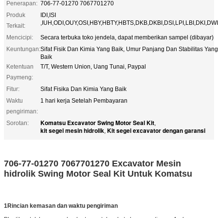
Penerapan:
706-77-01270 7067701270
Produk
IDI,ISI
,IUH,ODI,OUY,OSI,HBY,HBTY,HBTS,DKB,DKBI,DSI,LPI,LBI,DKI,DWI
Terkait:
Mencicipi:
Secara terbuka toko jendela, dapat memberikan sampel (dibayar)
Keuntungan:
Sifat Fisik Dan Kimia Yang Baik, Umur Panjang Dan Stabilitas Yang
Baik
Ketentuan
T/T, Western Union, Uang Tunai, Paypal
Paymeng:
Fitur:
Sifat Fisika Dan Kimia Yang Baik
Waktu
1 hari kerja Setelah Pembayaran
pengiriman:
Komatsu Excavator Swing Motor Seal Kit
Sorotan:
,
kit segel mesin hidrolik
Kit segel excavator dengan garansi
,
706-77-01270 7067701270 Excavator Mesin
hidrolik Swing Motor Seal Kit Untuk Komatsu
1Rincian kemasan dan waktu pengiriman