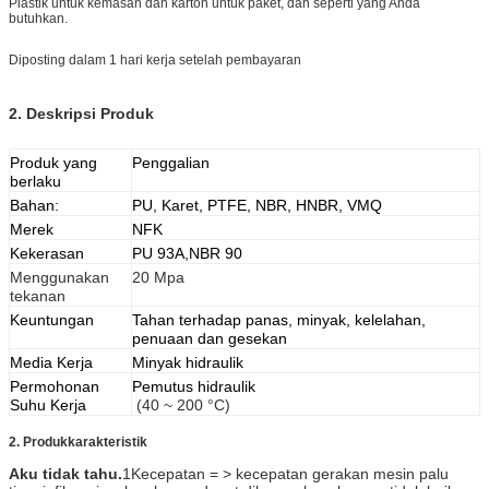
Plastik untuk kemasan dan karton untuk paket, dan seperti yang Anda
butuhkan.
Diposting dalam 1 hari kerja setelah pembayaran
2. Deskripsi Produk
Produk yang
Penggalian
berlaku
Bahan:
PU, Karet, PTFE, NBR, HNBR, VMQ
Merek
NFK
Kekerasan
PU 93A,NBR 90
Menggunakan
20 Mpa
tekanan
Keuntungan
Tahan terhadap panas, minyak, kelelahan,
penuaan dan gesekan
Media Kerja
Minyak hidraulik
Permohonan
Pemutus hidraulik
Suhu Kerja
(40 ~ 200 °C)
2. Produk
karakteristik
Aku tidak tahu.
1Kecepatan = > kecepatan gerakan mesin palu