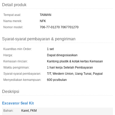
Detail produk
Tempat asal:
TAIWAN
Nama merek:
NFK
Nomor model:
706-77-01270 7067701270
Syarat-syarat pembayaran & pengiriman
Kuantitas min Order:
1 set
Harga:
Dapat dinegosiasikan
Kemasan rincian:
Kantong plastik & kotak kertas Kemasan
Waktu pengiriman:
1 hari kerja Setelah Pembayaran
Syarat-syarat pembayaran:
T/T, Western Union, Uang Tunai, Paypal
Menyediakan kemampuan:
600 pcs/bulan
Deskripsi
Excavator Seal Kit
Bahan:
Karet, FKM