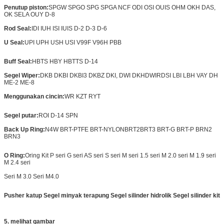
Penutup piston:
SPGW SPGO SPG SPGA NCF ODI OSI OUIS OHM OKH DAS,
OK SELA OUY D-8
Rod Seal:
IDI IUH ISI IUIS D-2 D-3 D-6
U Seal:
UPI UPH USH USI V99F V96H PBB
Buff Seal:
HBTS HBY HBTTS D-14
Segel Wiper:
DKB DKBI DKBI3 DKBZ DKI, DWI DKH
DWIR
DSI LBI LBH VAY DH
ME-2 ME-8
Menggunakan cincin:
WR KZT RYT
Segel putar:
ROI D-14 SPN
Back Up Ring:
N4W BRT-PTFE BRT-NYLON
BRT2
BRT3 BRT-G BRT-P BRN2
BRN3
O Ring:
Oring Kit P seri G seri AS seri S seri M seri 1.5 seri M 2.0 seri M 1.9 seri
M 2.4 seri
Seri M 3.0 Seri M4.0
Pusher katup
Segel minyak terapung Segel silinder hidrolik Segel silinder kit
5. melihat gambar