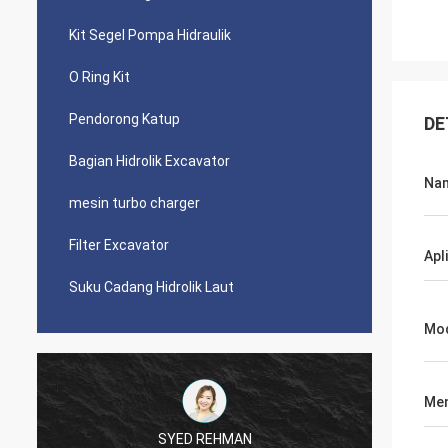
Kit Segel Pompa Hidraulik
O Ring Kit
Pendorong Katup
DE
Bagian Hidrolik Excavator
Na
mesin turbo charger
Filter Excavator
Apl
Suku Cadang Hidrolik Laut
Mo
Men
SYED REHMAN