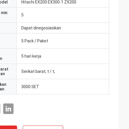
odel
Hitachi EX200 EX300-1 ZX200
 min
5
Dapat dinegosiasikan
5 Pack / Paket
5 hari kerja
an
yarat
Serikat barat, t / t,
ran
kan
3000 SET
an