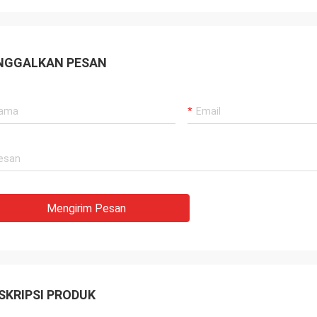
gan lama, semuanya masih seperti
Pemasok yang baik, dan 
 Produk agensi adalah 100% asli,
memberikan saran profe
a luar biasa. Pengiriman cepat
berkualitas baik, kita ak
NGGALKAN PESAN
rvis yang sangat bagus Saya
kerjasama panjang di m
an Layak 5 bintang!
Mengirim Pesan
SKRIPSI PRODUK