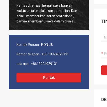
Pemasok emas, hemat saya banyak
Pelang
waktu untuk melakukan pembelian! Dan
biasa,
selalu memberikan saran profesional,
kinerja biay
TI
banyak membantu saya dalam bisnis!
dan se
Terima kasih! Semuanya dalam urutan
sarank
terbaik, barang-barang berkualitas baik,
pengiriman cepat dan pelayanan yang
sangat baik saya sarankan. Dapat 5
Kontak Person :
FION LIU
bintang! Produk Anda terlihat bagus dan
berkualitas tinggi dan akan menghubungi
Nomor telepon :
+86 13924029131
perusahaan Anda untuk membeli Lebih
Banyak
ada apa :
+8613924029131
Kontak
DE