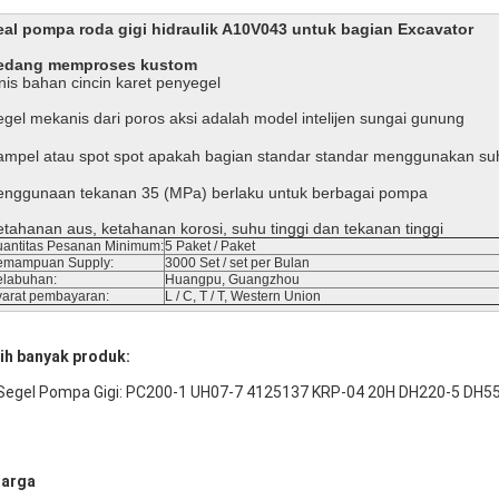
eal pompa roda gigi hidraulik A10V043 untuk bagian Excavator
edang memproses kustom
nis bahan cincin karet penyegel
egel mekanis dari poros aksi adalah model intelijen sungai gunung
ampel atau spot spot apakah bagian standar standar menggunakan su
enggunaan tekanan 35 (MPa) berlaku untuk berbagai pompa
etahanan aus, ketahanan korosi, suhu tinggi dan tekanan tinggi
uantitas Pesanan Minimum:
5 Paket / Paket
emampuan Supply:
3000 Set / set per Bulan
elabuhan:
Huangpu, Guangzhou
yarat pembayaran:
L / C, T / T, Western Union
ih banyak produk:
 Segel Pompa Gigi: PC200-1 UH07-7 4125137 KRP-04 20H DH220-5 DH
arga