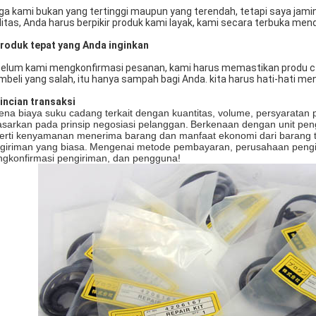
ga kami bukan yang tertinggi maupun yang terendah, tetapi saya jami
litas, Anda harus berpikir produk kami layak, kami secara terbuka men
roduk tepat yang Anda inginkan
elum kami mengkonfirmasi pesanan, kami harus memastikan produ cts
beli yang salah, itu hanya sampah bagi Anda. kita harus hati-hati m
Rincian transaksi
ena biaya suku cadang terkait dengan kuantitas, volume, persyaratan 
asarkan pada prinsip negosiasi pelanggan.
Berkenaan dengan unit peng
erti kenyamanan menerima barang dan manfaat ekonomi dari barang te
giriman yang biasa.
Mengenai metode pembayaran, perusahaan peng
gkonfirmasi pengiriman, dan pengguna!