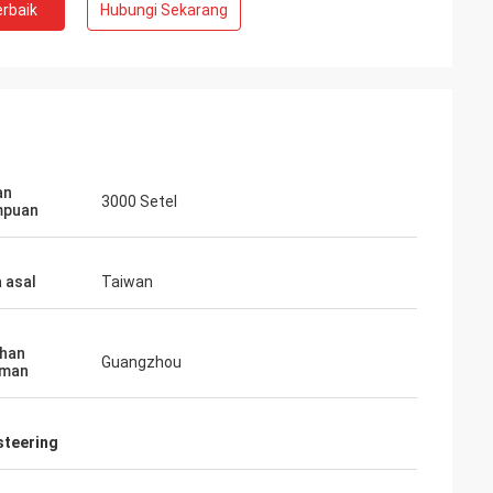
rbaik
Hubungi Sekarang
an
3000 Setel
puan
 asal
Taiwan
han
Guangzhou
iman
steering