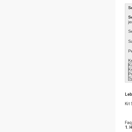
S
S
je
S
S
P
K
K
K
P
S
Leb
Kit
Faq
1.
H