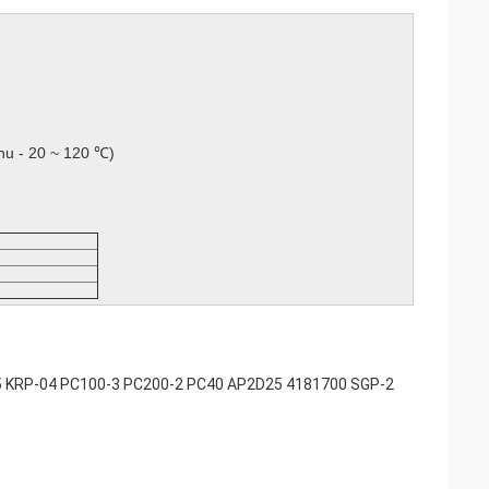
hu - 20 ~ 120 ℃)
55 KRP-04 PC100-3 PC200-2 PC40 AP2D25 4181700 SGP-2