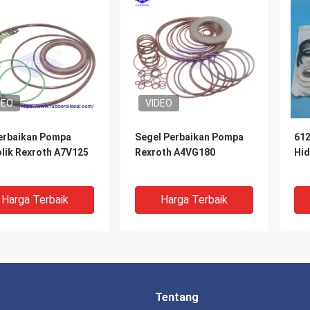
DEO
VIDEO
Perbaikan Pompa
Segel Perbaikan Pompa
612
olik Rexroth A7V125
Rexroth A4VG180
Hid
Harga Terbaik
Harga Terbaik
Tentang