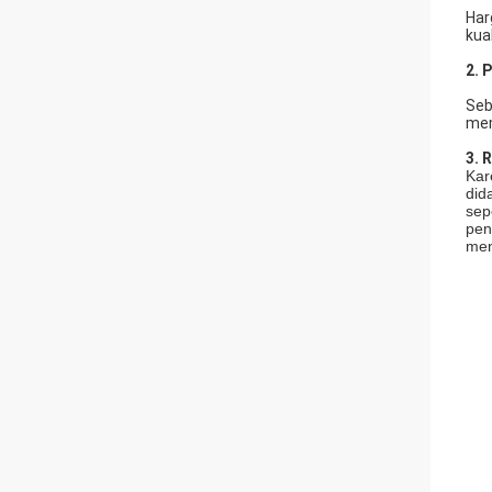
Har
kua
2.
P
Seb
mem
3. 
Kar
did
sep
pen
men