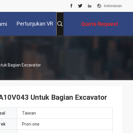
Indonesian
Pertunjukan VR
ami
Quote Request
Suatu
ntuk Bagian Excavator
 A10V043 Untuk Bagian Excavator
sal
Taiwan
rek
Pron-one