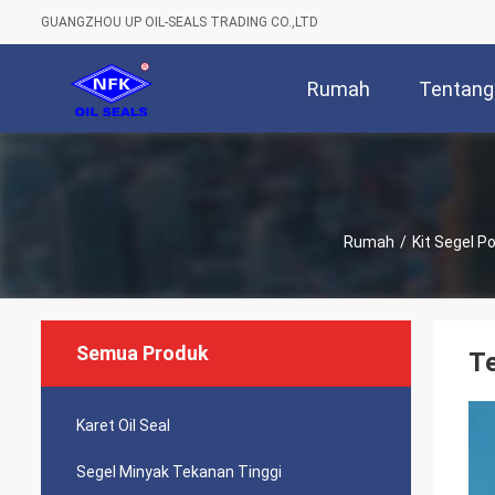
GUANGZHOU UP OIL-SEALS TRADING CO.,LTD
Rumah
Tentang
Rumah
/
Kit Segel P
Semua Produk
Te
Karet Oil Seal
Segel Minyak Tekanan Tinggi