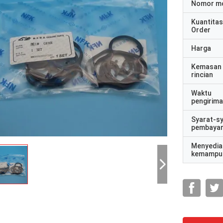
Nomor m
Kuantitas
Order
Harga
Kemasan
rincian
Waktu
pengirim
Syarat-s
pembaya
Menyedia
kemampu