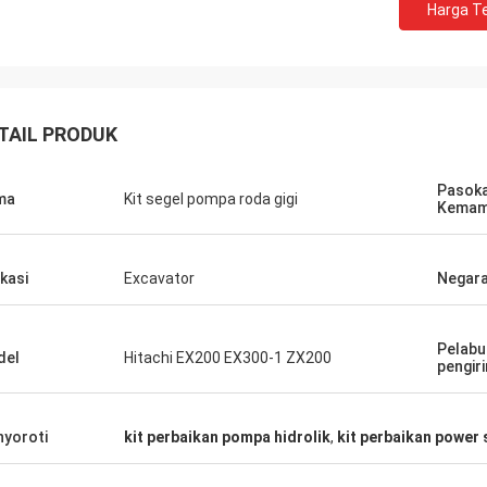
Harga Te
TAIL PRODUK
Pasok
ma
Kit segel pompa roda gigi
Kemam
ikasi
Excavator
Negara
Pelabu
del
Hitachi EX200 EX300-1 ZX200
pengir
yoroti
kit perbaikan pompa hidrolik
,
kit perbaikan power 
Mutakilwa Wilson africa
Carlo