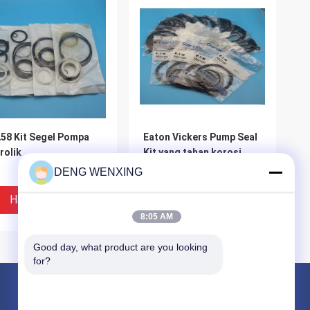
58 Kit Segel Pompa
Eaton Vickers Pump Seal
rolik
Kit yang tahan korosi
DENG WENXING
Harga Terbaik
Harga Terbaik
8:05 AM
Good day, what product are you looking 
for?
Produk