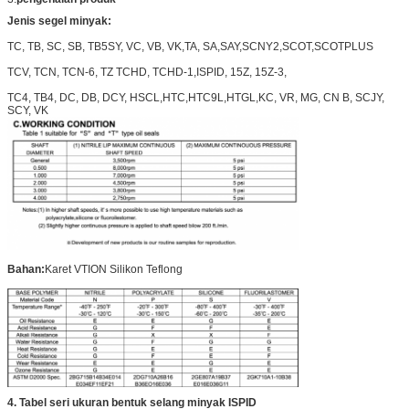
Jenis segel minyak:
TC, TB, SC, SB, TB5SY, VC, VB, VK,TA, SA,SAY,SCNY2,SCOT,SCOTPLUS
TCV, TCN, TCN-6, TZ TCHD, TCHD-1,ISPID, 15Z, 15Z-3,
TC4, TB4, DC, DB, DCY, HSCL,HTC,HTC9L,HTGL,KC, VR, MG, CN B, SCJY,
SCY, VK
Bahan:
Karet VTION Silikon Teflong
4
. Tabel seri ukuran bentuk selang minyak ISPID