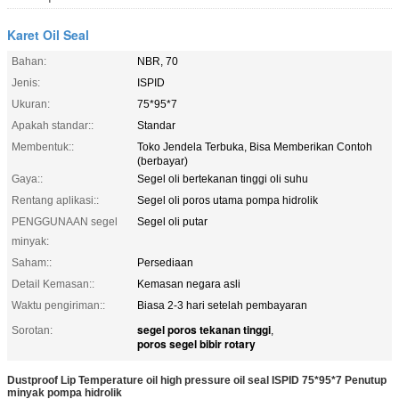
Karet Oil Seal
Bahan:
NBR, 70
Jenis:
ISPID
Ukuran:
75*95*7
Apakah standar::
Standar
Membentuk::
Toko Jendela Terbuka, Bisa Memberikan Contoh
(berbayar)
Gaya::
Segel oli bertekanan tinggi oli suhu
Rentang aplikasi::
Segel oli poros utama pompa hidrolik
PENGGUNAAN segel
Segel oli putar
minyak:
Saham::
Persediaan
Detail Kemasan::
Kemasan negara asli
Waktu pengiriman::
Biasa 2-3 hari setelah pembayaran
segel poros tekanan tinggi
Sorotan:
,
poros segel bibir rotary
Dustproof Lip Temperature oil high pressure oil seal ISPID 75*95*7 Penutup
minyak pompa hidrolik