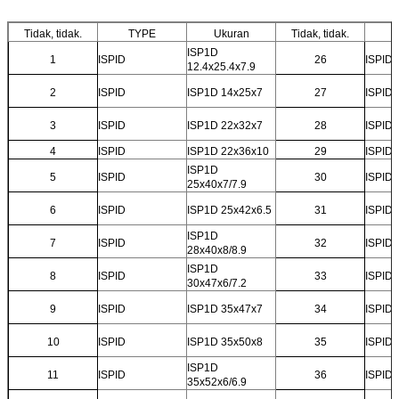
Tidak, tidak.
TYPE
Ukuran
Tidak, tidak.
ISP1D
1
ISPID
26
ISPID
12.4x25.4x7.9
2
ISPID
ISP1D 14x25x7
27
ISPID
3
ISPID
ISP1D 22x32x7
28
ISPID
4
ISPID
ISP1D 22x36x10
29
ISPID
ISP1D
5
ISPID
30
ISPID
25x40x7/7.9
6
ISPID
ISP1D 25x42x6.5
31
ISPID
ISP1D
7
ISPID
32
ISPID
28x40x8/8.9
ISP1D
8
ISPID
33
ISPID
30x47x6/7.2
9
ISPID
ISP1D 35x47x7
34
ISPID
10
ISPID
ISP1D 35x50x8
35
ISPID
ISP1D
11
ISPID
36
ISPID
35x52x6/6.9