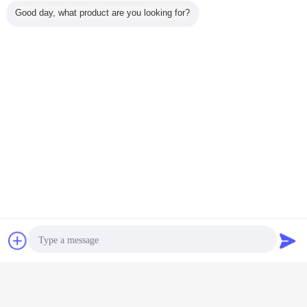
Good day, what product are you looking for?
25
ISPID
ISP1D 62x85x7
50
Obrolan
Quote request
suatu
A. Untuk memberikan informasi harga yang cepat dan akurat, kami
membutuhkan beberapa rincian tentang mesin mesin / aplikasi dan nomor
bagian dari bagian yang Anda inginkan.ukuran dan gambar akan lebih baik jika