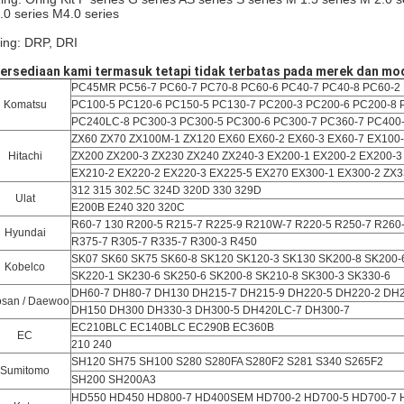
.0 series M4.0 series
ing: DRP, DRI
Persediaan kami termasuk tetapi tidak terbatas pada merek dan mod
PC45MR PC56-7 PC60-7 PC70-8 PC60-6 PC40-7 PC40-8 PC60-2
Komatsu
PC100-5 PC120-6 PC150-5
PC130-7 PC200-3 PC200-6 PC200-8 
PC240LC-8 PC300-3 PC300-5 PC300-6 PC300-7 PC360-7 PC400-
ZX60 ZX70 ZX100M-1 ZX120 EX60 EX60-2 EX60-3 EX60-7 EX100-
Hitachi
ZX200 ZX200-3 ZX230 ZX240 ZX240-3 EX200-1 EX200-2 EX200-3
EX210-2 EX220-2 EX220-3 EX225-5 EX270 EX300-1 EX300-2 ZX3
312 315 302.5C 324D 320D 330 329D
Ulat
E200B E240 320 320C
R60-7 130 R200-5 R215-7 R225-9 R210W-7 R220-5 R250-7 R260
Hyundai
R375-7 R305-7 R335-7 R300-3 R450
SK07 SK60 SK75 SK60-8 SK120 SK120-3 SK130 SK200-8 SK200-
Kobelco
SK220-1 SK230-6 SK250-6 SK200-8 SK210-8 SK300-3 SK330-6
DH60-7 DH80-7 DH130 DH215-7 DH215-9 DH220-5 DH220-2 DH2
san / Daewoo
DH150 DH300 DH330-3 DH300-5 DH420LC-7 DH300-7
EC210BLC EC140BLC EC290B EC360B
EC
210 240
SH120 SH75 SH100 S280 S280FA S280F2 S281 S340 S265F2
Sumitomo
SH200 SH200A3
HD550 HD450 HD800-7 HD400SEM HD700-2 HD700-5 HD700-7 