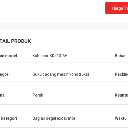
Harga Te
TAIL PRODUK
in model
Kobelcor SK210-6E
Bahan
egori
Suku cadang mesin konstruksi
Packin
na
Perak
Keunt
 kategori
Bagian segel excavator
Waktu 
Mutakilwa Wilson africa
Carlo