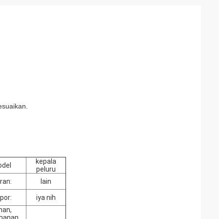
esuaikan.
kepala
del
peluru
ran:
lain
por:
iya nih
han,
hanan