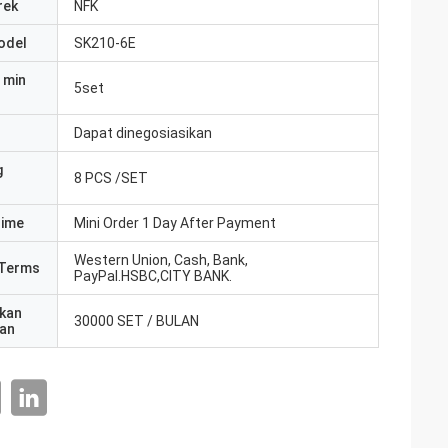
rek
NFK
odel
SK210-6E
 min
5set
Dapat dinegosiasikan
g
8 PCS /SET
Time
Mini Order 1 Day After Payment
Western Union, Cash, Bank,
Terms
PayPal.HSBC,CITY BANK.
kan
30000 SET / BULAN
an