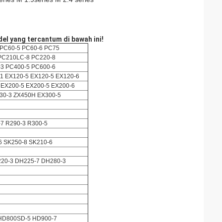
el yang tercantum di bawah ini!
 PC60-5 PC60-6 PC75
PC210LC-8 PC220-8
3 PC400-5 PC600-6
1 EX120-5 EX120-5 EX120-6
 EX200-5 EX200-5 EX200-6
30-3 ZX450H EX300-5
-7 R290-3 R300-5
6 SK250-8 SK210-6
20-3 DH225-7 DH280-3
HD800SD-5 HD900-7