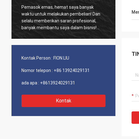
Pemasok emas, hemat saya banyak
Pelang
Men
waktu untuk melakukan pembelian! Dan
biasa,
selalu memberikan saran profesional,
kinerja biay
banyak membantu saya dalam bisnis!
dan se
Terima kasih! Semuanya dalam urutan
sarank
terbaik, barang-barang berkualitas baik,
pengiriman cepat dan pelayanan yang
TI
sangat baik saya sarankan. Dapat 5
Kontak Person :
FION LIU
bintang! Produk Anda terlihat bagus dan
berkualitas tinggi dan akan menghubungi
Nomor telepon :
+86 13924029131
perusahaan Anda untuk membeli Lebih
Banyak
ada apa :
+8613924029131
Kontak