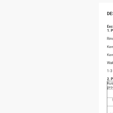
DE
Exc
1. 
Rin
Kem
Kem
Wak
1-3
2. 
Kus
pro