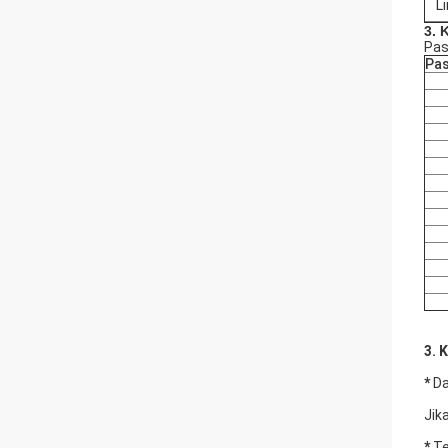
Li
3. 
Pas
Pa
3. 
*
Da
Jik
*
Te