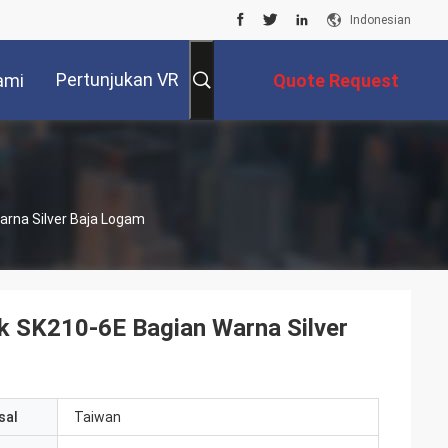
Indonesian
Pertunjukan VR
ami
Quote Request
Suatu
arna Silver Baja Logam
k SK210-6E Bagian Warna Silver
sal
Taiwan