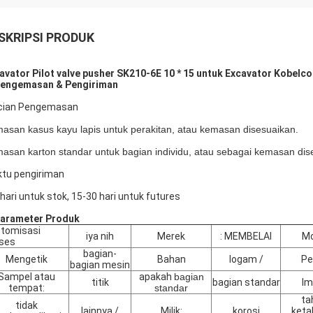
SKRIPSI PRODUK
avator Pilot valve pusher SK210-6E 10 * 15 untuk Excavator Kobelco
Pengemasan & Pengiriman
cian Pengemasan
asan kasus kayu lapis untuk perakitan, atau kemasan disesuaikan.
asan karton standar untuk bagian individu, atau sebagai kemasan dis
tu pengiriman
 hari untuk stok, 15-30 hari untuk futures
Parameter Produk
tomisasi
iya nih
Merek
: MEMBELAI
Mo
ses
bagian-
Mengetik
Bahan
logam /
Pe
bagian mesin
Sampel atau
apakah
bagian
titik
bagian standar
Im
tempat:
standar
ta
tidak
lainnya /
Milik:
korosi
keta