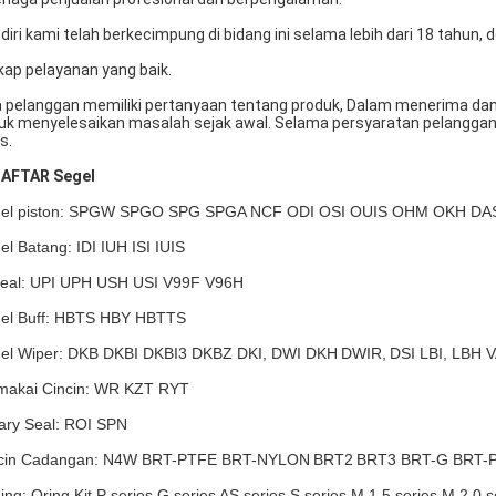
diri kami telah berkecimpung di bidang ini selama lebih dari 18 tahun
kap pelayanan yang baik.
a pelanggan memiliki pertanyaan tentang produk, Dalam menerima d
uk menyelesaikan masalah sejak awal. Selama persyaratan pelangga
s.
DAFTAR Segel
el piston: SPGW SPGO SPG SPGA NCF ODI OSI OUIS OHM OKH DA
el Batang: IDI IUH ISI IUIS
eal: UPI UPH USH USI V99F V96H
el Buff: HBTS HBY HBTTS
el Wiper: DKB DKBI DKBI3 DKBZ DKI, DWI DKH
DWIR,
DSI LBI, LBH 
akai Cincin: WR KZT RYT
ary Seal: ROI SPN
cin Cadangan: N4W BRT-PTFE BRT-NYLON
BRT2
BRT3 BRT-G BRT-
ing: Oring Kit P series G series AS series S series M 1.5 series M 2.0 