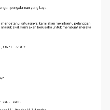
, dengan pengalaman yang kaya.
an mengetahui situasinya, kami akan membantu pelanggan
n masuk akal, kami akan berusaha untuk membuat mereka
S, OK SELA OUY
VAY
P BRN2 BRN3
series M 1.9series M 2.4 series