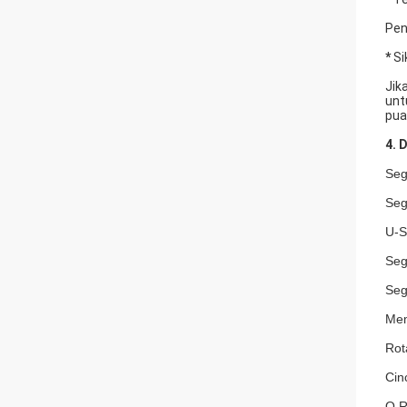
Pen
*
Si
Jik
unt
pua
4. 
Seg
Seg
U-S
Seg
Seg
Mem
Rot
Cin
O R