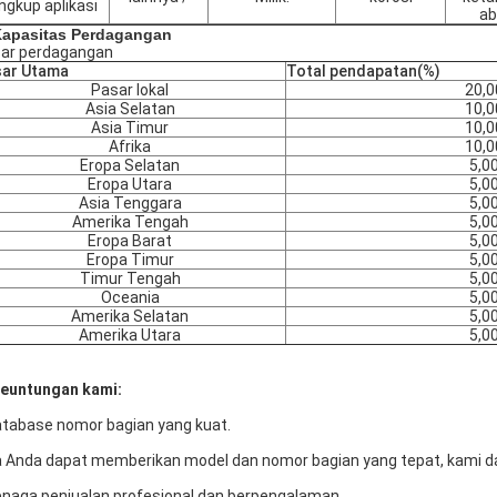
ngkup aplikasi
ab
Kapasitas Perdagangan
ar perdagangan
sar Utama
Total pendapatan(%)
Pasar lokal
20,
Asia Selatan
10,
Asia Timur
10,
Afrika
10,
Eropa Selatan
5,0
Eropa Utara
5,0
Asia Tenggara
5,0
Amerika Tengah
5,0
Eropa Barat
5,0
Eropa Timur
5,0
Timur Tengah
5,0
Oceania
5,0
Amerika Selatan
5,0
Amerika Utara
5,0
Keuntungan kami:
tabase nomor bagian yang kuat.
a Anda dapat memberikan model dan nomor bagian yang tepat, kami d
naga penjualan profesional dan berpengalaman.