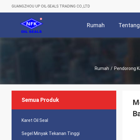
GUANGZHOU UP OIL-SEALS TRADING CO.,LTD
Rumah
Tentang
Rumah
/
Pendorong K
Semua Produk
Me
B
Karet Oil Seal
Segel Minyak Tekanan Tinggi