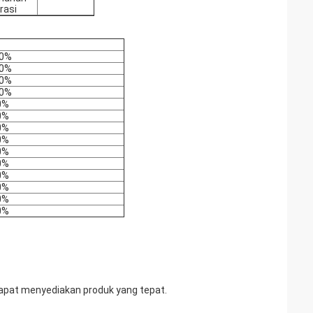
rasi
00%
00%
00%
00%
0%
0%
0%
0%
0%
0%
0%
0%
0%
0%
apat menyediakan produk yang tepat.