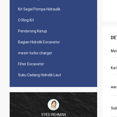
Kit Segel Pompa Hidraulik
O Ring Kit
Pendorong Katup
DE
Bagian Hidrolik Excavator
Mes
mesin turbo charger
Filter Excavator
Kat
Suku Cadang Hidrolik Laut
war
Sub
SYED REHMAN