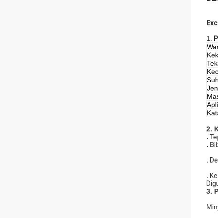
Exc
1.
P
Wa
Kek
Te
Kec
Su
Jen
Ma
Apl
Kat
2. 
.
Te
.
Bi
.
De
.
Ket
Dig
3. 
Min