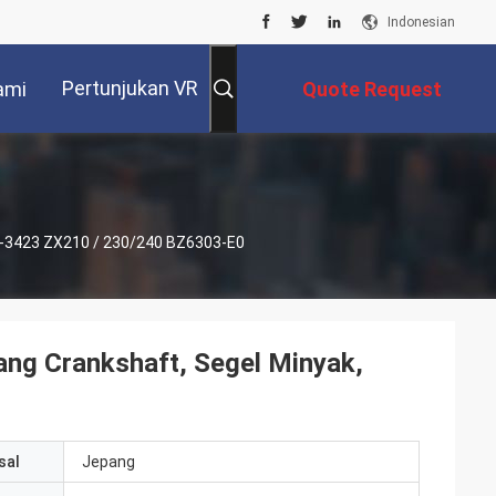
Indonesian
Pertunjukan VR
ami
Quote Request
Suatu
09-3423 ZX210 / 230/240 BZ6303-E0
ng Crankshaft, Segel Minyak,
sal
Jepang