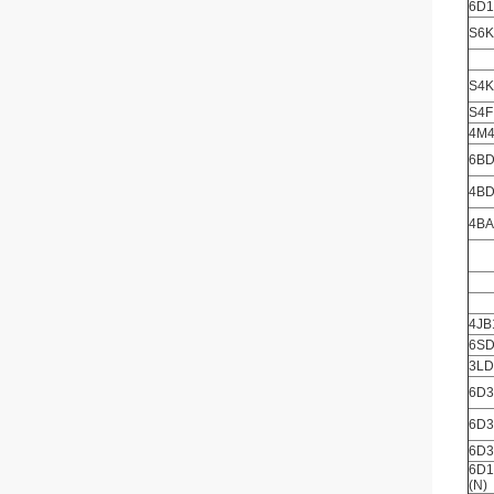
6D1
S6K
S4K
S4F
4M
6BD
4BD
4BA
4JB
6S
3LD
6D3
6D3
6D34
6D1
(N)