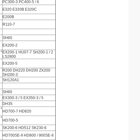
PC300-3 PC400-5 / 6
E320 E320B E320C
E200B
R110-7
SH60
EX200-2
 *
EX200-1 HU07-7 SH200-1 / 2
LS2800
EX200-5
R200 DH220 DH200 ZX200
SH200-3
SH120A1
SH60
EX300-3 / 5 EX350-3 / 5
DH35
 *
HD700-7 HD820
 *
HD700-5
SK200-6 HD512 SK230-6
HD700SE-II HD800 / 900SE-II