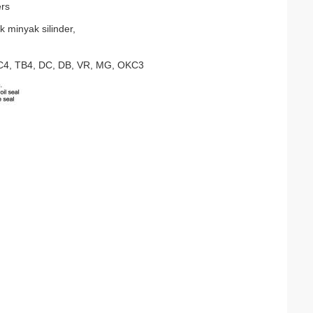
ers
ik minyak silinder,
C4, TB4, DC, DB, VR, MG, OKC3