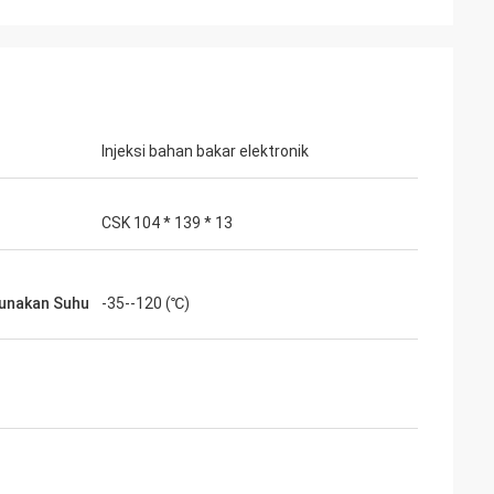
Injeksi bahan bakar elektronik
CSK 104 * 139 * 13
unakan Suhu
-35--120 (℃)