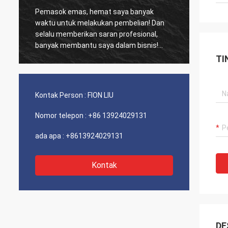
Pelanggan lama, semuanya masih seperti
Pe
biasa, Produk agensi adalah 100% asli,
me
,
kinerja biaya luar biasa. Pengiriman cepat
be
!
dan servis yang sangat bagus Saya
ke
sarankan Layak 5 bintang!
TI
ik,
g
Kontak Person :
FION LIU
ungi
Nomor telepon :
+86 13924029131
ih
ada apa :
+8613924029131
Kontak
DE