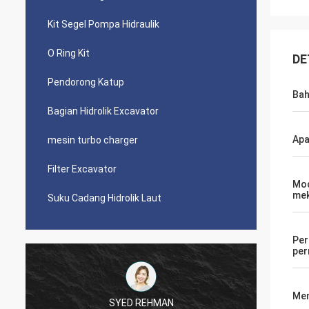
Kit Segel Pompa Hidraulik
O Ring Kit
DE
Pendorong Katup
Ba
Bagian Hidrolik Excavator
Apa
mesin turbo charger
Filter Excavator
Mod
mek
Suku Cadang Hidrolik Laut
Per
pe
Men
Mutakilwa Wilson africa