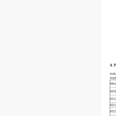
4. 
indu
meta
Mes
6D9
6D1
6D1
6D1