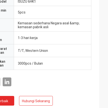
odel
ISUZU 6HK1
 min
5pcs
Kemasan sederhana Negara asal &amp;
kemasan pabrik asli
1-3 hari kerja
an
yarat
T/T, Western Union
ran
kan
3000pcs / Bulan
an
rbaik
Hubungi Sekarang