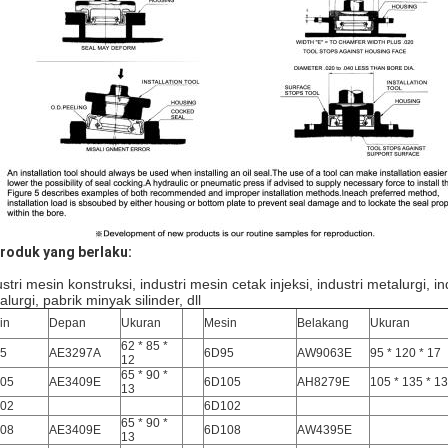
Produk yang berlaku:
stri mesin konstruksi, industri mesin cetak injeksi, industri metalurgi, in
lurgi, pabrik minyak silinder, dll
in
Depan
Ukuran
Mesin
Belakang
Ukuran
62 * 85 *
5
AE3297A
6D95
AW9063E
95 * 120 * 17
12
65 * 90 *
05
AE3409E
6D105
AH8279E
105 * 135 * 13
13
02
6D102
65 * 90 *
08
AE3409E
6D108
AW4395E
13