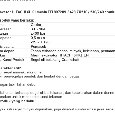
avator HITACHI 6HK1 mesin EFI 897209-3423 ZX210 / 230/240 cranks
roduk yang berlaku:
rna
Coklat,
erasan
30 ~ 90A
kanan
≤400 bar
epatan
0,5 m / s
hu
-35 ~ + 120
is usaha
Pemasok
sa depan
Tahan terhadap panas, minyak, kelelahan, penuaa
ikasi
Mesin excavator HITACHI 6HK1 EFI
a Kunci Produk
Segel oli belakang Crankshaft
Karakteristik:
pi segel minyak, elastomer
bir penyegelan pendek dan lembut dengan pegas
ngan bibir tahan debu
ahanan terhadap segel oli bertekanan, dari keseluruhan dalam diamet
unakan untuk mencari situasi tekanan
Produk yang berlaku:
yak asli segel minyak digunakan, juga disebut sumbu rotasi jenis segel 