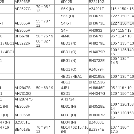
25
AE3963E
6D125
BZ2410G
70 * 95 *
AE3527G
S6K (N)
AZ4291E
115 * 150 * 15
13
S6K (O)
BH3673E
122 * 150 * 14
55 * 78 *
-T
AE3055A
S4K-T
BH3673E
122 * 150 * 14
12
AE3055A
S4F
AH3932
90 * 115 * 13
40
BH5679F
50 * 75 * 9
4M40
BH5676F
95 * 114 * 10
60 * 82 *
1 / 6BG1
AE3222R
6BD1 (N)
AH8279E
105 * 135 * 13
12
100 * 135/140
1 / 4BG1
6BD1 (O)
AH4079R
15
105 * 135 *
1
6BG1 (N)
BH3732E
14.5
6BG1 (O)
AZ4079F
4BD1 / 4BA1
BH2195E
100 * 135 * 10
4BG1
BH2153G
1
AH2847S
50 * 68 * 9
4JB1
AH8846E
95 * 118 * 10
D1
AH7313Q
6SD1
AH4347G
120 * 150 * 15
1
AH28747S
AH3724F
100 * 120/158
1 (N)
AE3053F
6D31 (N)
BH3528E
14
100 * 120/158
1 (O)
AE3055A
6D31 (O)
AH8307P
16
 / (N)
BZ5051E
6D34 (N)
BZ4603E
4 / 16
76 * 94 *
6D14 / 6D15 / 16
107 * 180 *
BE4018E
BZ2374E
12
(N)
17.5