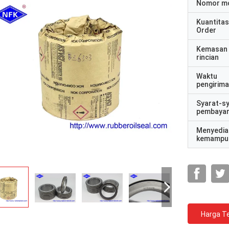
Nomor m
Kuantitas
Order
Kemasan
rincian
Waktu
pengirim
Syarat-s
pembaya
Menyedia
kemampu
Harga Te