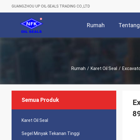
GUANGZHOU UP OIL-SEALS TRADING CO.,LTD
Rumah
Tentang
Rumah
/
Karet Oil Seal
/
Excavato
Semua Produk
Ex
8
Karet Oil Seal
Segel Minyak Tekanan Tinggi