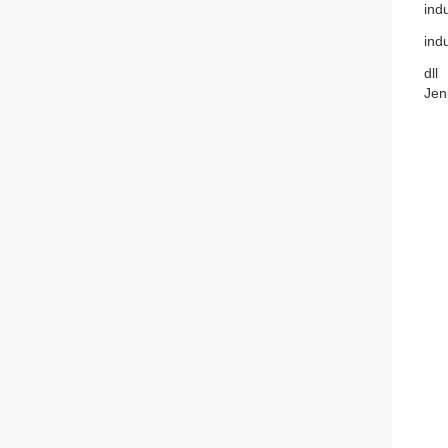
indu
indu
dll
Jen