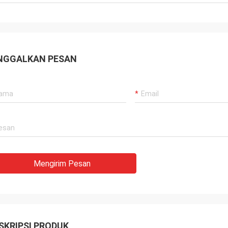
masok yang baik, dan selalu
mberikan saran profesional, barang
rkualitas baik, kita akan memiliki
rjasama panjang di masa depan.
NGGALKAN PESAN
Mengirim Pesan
SKRIPSI PRODUK