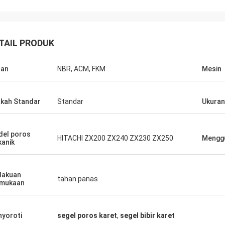
TAIL PRODUK
han
NBR, ACM, FKM
Mesin
kah Standar
Standar
Ukuran
el poros
HITACHI ZX200 ZX240 ZX230 ZX250
Mengg
anik
lakuan
tahan panas
rmukaan
yoroti
segel poros karet
,
segel bibir karet
Carlo