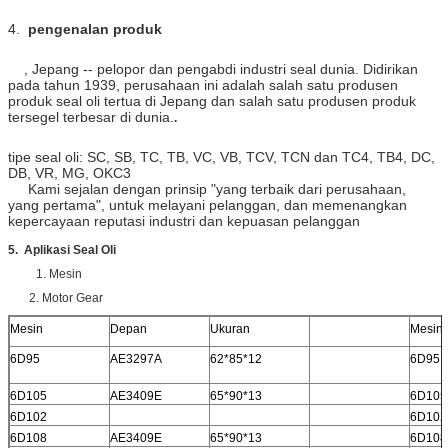
4.
pengenalan produk
, Jepang -- pelopor dan pengabdi industri seal dunia. Didirikan
pada tahun 1939, perusahaan ini adalah salah satu produsen
produk seal oli tertua di Jepang dan salah satu produsen produk
tersegel terbesar di dunia.
.
tipe seal oli: SC, SB, TC, TB, VC, VB, TCV, TCN dan TC4, TB4, DC,
DB, VR, MG, OKC3
Kami sejalan dengan prinsip "yang terbaik dari perusahaan,
yang pertama", untuk melayani pelanggan, dan memenangkan
kepercayaan reputasi industri dan kepuasan pelanggan
5. Aplikasi Seal Oli
1. Mesin
2. Motor Gear
Mesin
Depan
Ukuran
Mesin
6D95
AE3297A
62*85*12
6D95
6D105
AE3409E
65*90*13
6D105
6D102
6D102
6D108
AE3409E
65*90*13
6D108