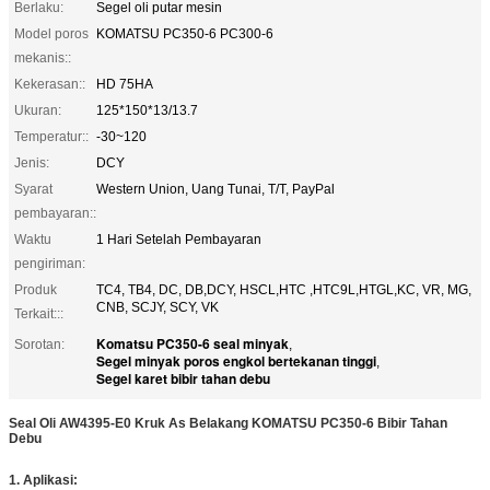
Berlaku:
Segel oli putar mesin
Model poros
KOMATSU PC350-6 PC300-6
mekanis::
Kekerasan::
HD 75HA
Ukuran:
125*150*13/13.7
Temperatur::
-30~120
Jenis:
DCY
Syarat
Western Union, Uang Tunai, T/T, PayPal
pembayaran::
Waktu
1 Hari Setelah Pembayaran
pengiriman:
Produk
TC4, TB4, DC, DB,DCY, HSCL,HTC ,HTC9L,HTGL,KC, VR, MG,
CNB, SCJY, SCY, VK
Terkait:::
Komatsu PC350-6 seal minyak
Sorotan:
,
Segel minyak poros engkol bertekanan tinggi
,
Segel karet bibir tahan debu
Seal Oli AW4395-E0 Kruk As Belakang KOMATSU PC350-6 Bibir Tahan
Debu
1.
Aplikasi: