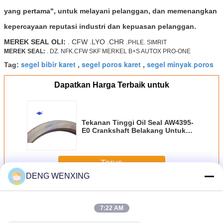
yang pertama", untuk melayani pelanggan, dan memenangkan
kepercayaan reputasi industri dan kepuasan pelanggan.
MEREK SEAL OLI:
. CFW .LYO .CHR .
PHLE. SIMRIT
MEREK SEAL:
. DZ. NFK.CFW SKF MERKEL B+S AUTOX PRO-ONE
segel bibir karet
segel poros karet
segel minyak poros
Tag:
,
,
Dapatkan Harga Terbaik untuk
Tekanan Tinggi Oil Seal AW4395-
E0 Crankshaft Belakang Untuk
Komatsu PC350-6 Tahan Debu
Bibir
Terus
DENG WENXING
Karet Oil Seal
Lebih
7:22 AM