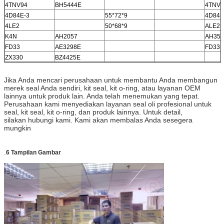
4TNV94
BH5444E
4TNV9
4D84E-3
55*72*9
4D84E
4LE2
50*68*9
ALE2
K4N
AH2057
AH35
FD33
AE3298E
FD33
ZX330
BZ4425E
Jika Anda mencari perusahaan untuk membantu Anda membangun
merek seal Anda sendiri, kit seal, kit o-ring, atau layanan OEM
lainnya untuk produk lain. Anda telah menemukan yang tepat.
Perusahaan kami menyediakan layanan seal oli profesional untuk
seal, kit seal, kit o-ring, dan produk lainnya. Untuk detail,
silakan hubungi kami. Kami akan membalas Anda sesegera
mungkin
.
6 Tampilan Gambar