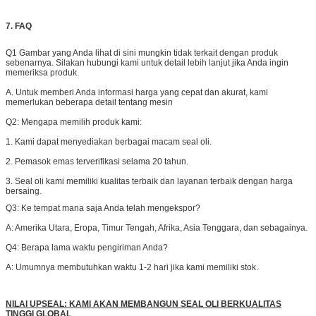
7. FAQ
Q1 Gambar yang Anda lihat di sini mungkin tidak terkait dengan produk
sebenarnya. Silakan hubungi kami untuk detail lebih lanjut jika Anda ingin
memeriksa produk.
A. Untuk memberi Anda informasi harga yang cepat dan akurat, kami
memerlukan beberapa detail tentang mesin
Q2: M
engapa memilih produk kami:
1. Kami dapat menyediakan berbagai macam seal oli.
2. Pemasok emas terverifikasi selama 20 tahun.
3. Seal oli kami memiliki kualitas terbaik dan layanan terbaik dengan harga
bersaing.
Q3:
Ke tempat mana saja Anda telah mengekspor?
A: Amerika Utara, Eropa, Timur Tengah, Afrika, Asia Tenggara, dan sebagainya.
Q4: Berapa lama waktu pengiriman Anda?
A: Umumnya membutuhkan waktu 1-2 hari jika kami memiliki stok.
NILAI UPSEAL: KAMI AKAN MEMBANGUN SEAL OLI BERKUALITAS
TINGGI GLOBAL