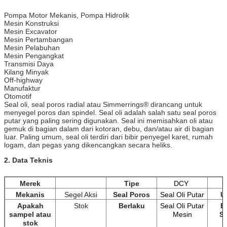
Pompa Motor Mekanis, Pompa Hidrolik
Mesin Konstruksi
Mesin Excavator
Mesin Pertambangan
Mesin Pelabuhan
Mesin Pengangkat
Transmisi Daya
Kilang Minyak
Off-highway
Manufaktur
Otomotif
Seal oli, seal poros radial atau Simmerrings® dirancang untuk
menyegel poros dan spindel. Seal oli adalah salah satu seal poros
putar yang paling sering digunakan. Seal ini memisahkan oli atau
gemuk di bagian dalam dari kotoran, debu, dan/atau air di bagian
luar. Paling umum, seal oli terdiri dari bibir penyegel karet, rumah
logam, dan pegas yang dikencangkan secara heliks.
2. Data Teknis
Merek
Tipe
DCY
B
Mekanis
Segel Aksi
Seal Poros
Seal Oli Putar
U
Apakah
Stok
Berlaku
Seal Oli Putar
B
sampel atau
Mesin
S
stok