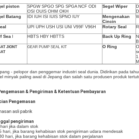
el piston
SPGW SPGO SPG SPGA NCF ODI
Segel Wiper
D
OSI OUIS OHM OKH
D
el Batang
IDI IUH ISI IUIS
SPNO IUY
Mengenakan
W
Cincin
eal
UPI UPH USH USI UNI V99F V96H
Rotary Seal
R
f Sea
l
HBTS HBY HBTTS
Back Up Ring
N
B
O Ring
O
AT JIONT
GEAR PUMP SEAL KIT
s
SAT
1
M
epang - pelopor dan penggemar industri seal dunia.
Didirikan pada tah
el minyak paling awal di Jepang dan salah satu produsen produk tertut
Pengemasan & Pengiriman & Ketentuan Pembayaran
cian Pengemasan
asan asli pabrik
ggal pengiriman
 hari jika dalam stok
5 hari, jika barang kehabisan stok pengiriman udara mendesak
30 hari, jika barang kehabisan stok dalam perjalanan