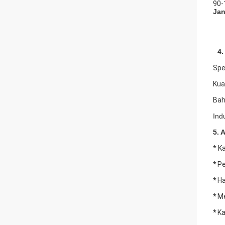
90-
Jan
4.
Spe
Kua
Bah
Ind
5. 
* K
*
Pe
*
Ha
*
Me
*
Ka