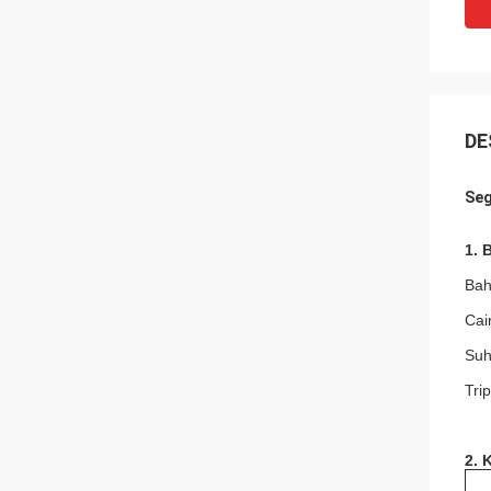
DE
Seg
1.
Bah
Cai
Suh
Tri
2. 