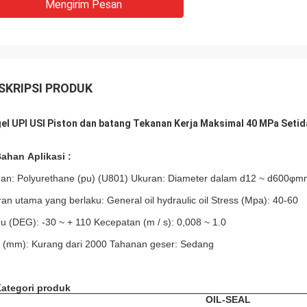
Mengirim Pesan
SKRIPSI PRODUK
el UPI USI Piston dan batang Tekanan Kerja Maksimal 40 MPa Setid
Bahan
Aplikasi
:
an:
Polyurethane (pu)
(U801) Ukuran:
Diameter dalam d12 ~ d600φm
ran utama yang berlaku: General oil hydraulic oil
Stress (Mpa): 40-60
u (DEG): -30 ~ + 110
Kecepatan (m / s): 0,008 ~ 1.0
p (mm): Kurang dari 2000 Tahanan geser: Sedang
Kategori produk
OIL-SEAL