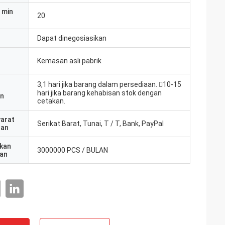
 min
20
Dapat dinegosiasikan
Kemasan asli pabrik
3,1 hari jika barang dalam persediaan. 10-15
hari jika barang kehabisan stok dengan
an
cetakan.
yarat
Serikat Barat, Tunai, T / T, Bank, PayPal
ran
kan
3000000 PCS / BULAN
an