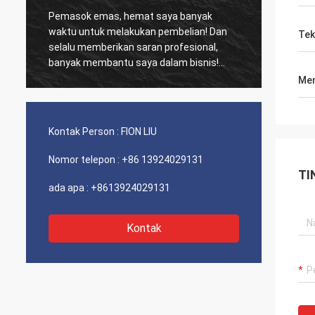
Pemasok emas, hemat saya banyak
Pelanggan l
waktu untuk melakukan pembelian! Dan
biasa, Produ
Tek
selalu memberikan saran profesional,
kinerja biaya luar bia
banyak membantu saya dalam bisnis!
dan servis 
Terima kasih! Semuanya dalam urutan
sarankan La
Men
terbaik, barang-barang berkualitas baik,
pengiriman cepat dan pelayanan yang
sangat baik saya sarankan. Dapat 5
Kontak Person :
FION LIU
bintang! Produk Anda terlihat bagus dan
berkualitas tinggi dan akan menghubungi
Nomor telepon :
+86 13924029131
perusahaan Anda untuk membeli Lebih
TI
Banyak
ada apa :
+8613924029131
Kontak