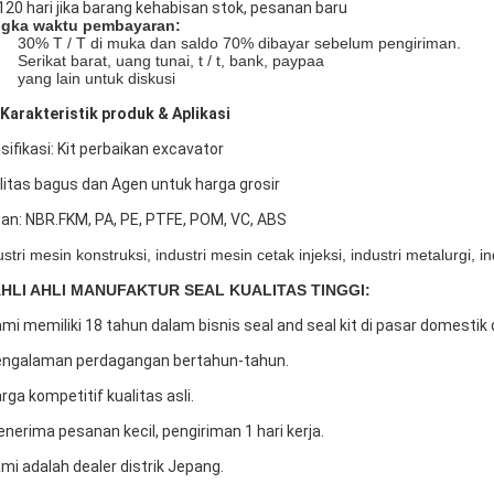
120 hari jika barang kehabisan stok, pesanan baru
gka waktu pembayaran:
30% T / T di muka dan saldo 70% dibayar sebelum pengiriman.
Serikat barat, uang tunai, t / t, bank, paypaa
yang lain untuk diskusi
Karakteristik produk & Aplikasi
sifikasi: Kit perbaikan excavator
litas bagus dan Agen untuk harga grosir
an: NBR.FKM, PA, PE, PTFE, POM, VC, ABS
ustri mesin konstruksi, industri mesin cetak injeksi, industri metalurgi, i
AHLI AHLI MANUFAKTUR SEAL KUALITAS TINGGI:
ami memiliki 18 tahun dalam bisnis seal and seal kit di pasar domestik d
ngalaman perdagangan bertahun-tahun.
rga kompetitif kualitas asli.
nerima pesanan kecil, pengiriman 1 hari kerja.
mi adalah dealer distrik Jepang.