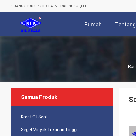
GUANGZHOU UP OIL-SEALS TRADING CO.,LTD
Rumah
Tentang
Ru
Semua Produk
Se
Karet Oil Seal
Segel Minyak Tekanan Tinggi