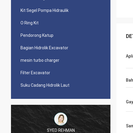
Kit Segel Pompa Hidraulik
O Ring Kit
Pendorong Katup
DE
Bagian Hidrolik Excavator
Apl
mesin turbo charger
Filter Excavator
Ba
Suku Cadang Hidrolik Laut
Ga
Sa
SYED REHMAN
Mu