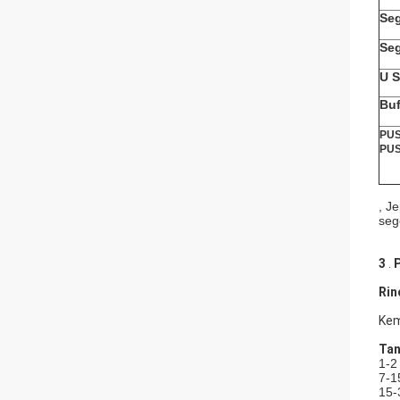
Seg
Seg
U S
Buf
PUS
PU
, J
seg
3
.
Rin
Kem
Tan
1-2
7-1
15-