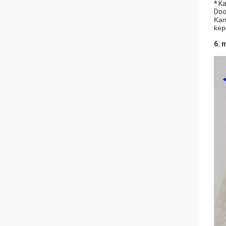
*
Ka
Doo
Kam
kep
6. 