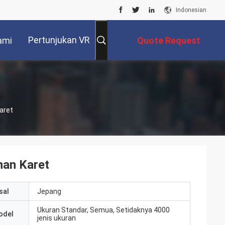
Indonesian
Pertunjukan VR
ami
Quote Request
Suatu
aret
han Karet
sal
Jepang
Ukuran Standar, Semua, Setidaknya 4000
odel
jenis ukuran