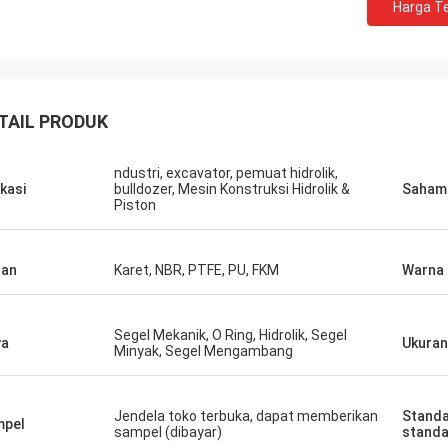
Harga Te
TAIL PRODUK
ndustri, excavator, pemuat hidrolik,
ikasi
bulldozer, Mesin Konstruksi Hidrolik &
Saham
Piston
han
Karet, NBR, PTFE, PU, ​​FKM
Warna
Segel Mekanik, O Ring, Hidrolik, Segel
ya
Ukuran
Minyak, Segel Mengambang
Jendela toko terbuka, dapat memberikan
Standa
mpel
sampel (dibayar)
standa
takilwa Wilson africa
Carlo