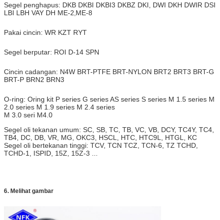
Segel penghapus: DKB DKBI DKBI3 DKBZ DKI, DWI DKH DWIR DSI
LBI LBH VAY DH ME-2
ME-8
,
Pakai cincin: WR KZT RYT
Segel berputar: ROI D-14 SPN
Cincin cadangan: N4W BRT-PTFE BRT-NYLON BRT2 BRT3 BRT-G
BRT-P BRN2 BRN3
O-ring: Oring kit P series G series AS series S series M 1.5 series M
2.0 series M 1.9 series M 2.4 series
M 3.0 seri M4.0
Segel oli tekanan umum: SC, SB, TC, TB, VC, VB, DCY, TC4Y, TC4,
TB4, DC, DB, VR, MG, OKC3, HSCL, HTC, HTC9L, HTGL, KC
Segel oli bertekanan tinggi: TCV, TCN TCZ, TCN-6, TZ TCHD,
TCHD-1, ISPID, 15Z, 15Z-3 ...
6. Melihat gambar