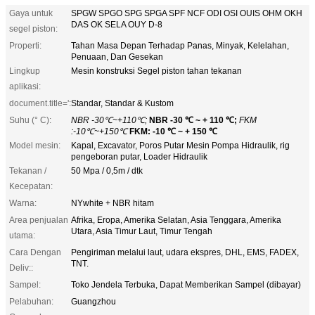
Gaya untuk
SPGW SPGO SPG SPGA SPF NCF ODI OSI OUIS OHM OKH
DAS OK SELA OUY D-8
segel piston:
Properti:
Tahan Masa Depan Terhadap Panas, Minyak, Kelelahan,
Penuaan, Dan Gesekan
Lingkup
Mesin konstruksi Segel piston tahan tekanan
aplikasi:
document.title=':
Standar, Standar & Kustom
Suhu (° C):
NBR -30℃~+110℃;
NBR -30 ℃ ~ + 110 ℃;
FKM
:-10℃~+150℃
FKM: -10 ℃ ~ + 150 ℃
Model mesin:
Kapal, Excavator, Poros Putar Mesin Pompa Hidraulik, rig
pengeboran putar, Loader Hidraulik
Tekanan /
50 Mpa / 0,5m / dtk
Kecepatan:
Warna:
NYwhite + NBR hitam
Area penjualan
Afrika, Eropa, Amerika Selatan, Asia Tenggara, Amerika
Utara, Asia Timur Laut, Timur Tengah
utama:
Cara Dengan
Pengiriman melalui laut, udara ekspres, DHL, EMS, FADEX,
TNT.
Deliv::
Sampel:
Toko Jendela Terbuka, Dapat Memberikan Sampel (dibayar)
Pelabuhan:
Guangzhou