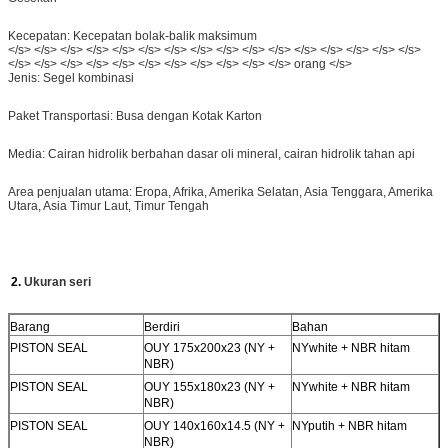
Kecepatan: Kecepatan bolak-balik maksimum
</s> </s> </s> </s> </s> </s> </s> </s> </s> </s> </s> </s> </s> </s> </s> </s>
</s> </s> </s> </s> </s> </s> </s> </s> </s> </s> </s> orang </s>
Jenis: Segel kombinasi
Paket Transportasi: Busa dengan Kotak Karton
Media: Cairan hidrolik berbahan dasar oli mineral, cairan hidrolik tahan api
Area penjualan utama: Eropa, Afrika, Amerika Selatan, Asia Tenggara, Amerika
Utara, Asia Timur Laut, Timur Tengah
2.
Ukuran seri
Barang
Berdiri
Bahan
PISTON SEAL
OUY 175x200x23 (NY +
NYwhite + NBR hitam
NBR)
PISTON SEAL
OUY 155x180x23 (NY +
NYwhite + NBR hitam
NBR)
PISTON SEAL
OUY 140x160x14.5 (NY +
NY
putih
+ NBR hitam
NBR)