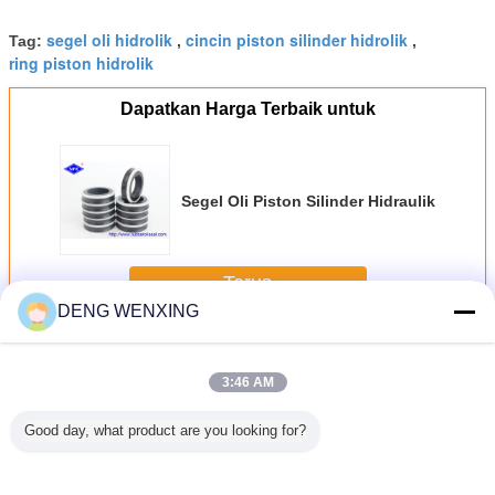
segel oli hidrolik
cincin piston silinder hidrolik
Tag:
,
,
ring piston hidrolik
Dapatkan Harga Terbaik untuk
Segel Oli Piston Silinder Hidraulik
Terus
DENG WENXING
Segel Piston Hidraulik
Lebih
3:46 AM
Good day, what product are you looking for?
ilinder
492425 Segel
Seal Piston
Kombinasi
Segel P
aulik
kombinasi piston
Batang Kinerja
Tecnolan Silinder
Karet In