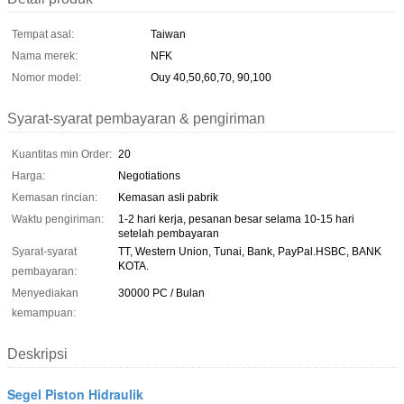
Tempat asal:
Taiwan
Nama merek:
NFK
Nomor model:
Ouy 40,50,60,70, 90,100
Syarat-syarat pembayaran & pengiriman
Kuantitas min Order:
20
Harga:
Negotiations
Kemasan rincian:
Kemasan asli pabrik
Waktu pengiriman:
1-2 hari kerja, pesanan besar selama 10-15 hari
setelah pembayaran
Syarat-syarat
TT, Western Union, Tunai, Bank, PayPal.HSBC, BANK
KOTA.
pembayaran:
Menyediakan
30000 PC / Bulan
kemampuan:
Deskripsi
Segel Piston Hidraulik