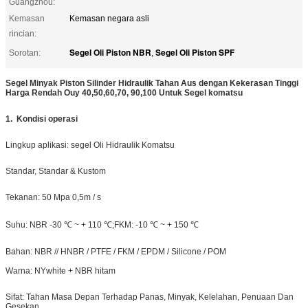
Guangzhou:
Kemasan
Kemasan negara asli
rincian:
Segel Oli Piston NBR
Segel Oli Piston SPF
Sorotan:
,
Segel Minyak Piston Silinder Hidraulik Tahan Aus dengan Kekerasan Tinggi
Harga Rendah Ouy 40,50,60,70, 90,100 Untuk Segel komatsu
1.
Kondisi operasi
Lingkup aplikasi: segel Oli Hidraulik Komatsu
Standar, Standar & Kustom
Tekanan: 50 Mpa 0,5m / s
Suhu: NBR -30 ℃ ~ + 110 ℃;FKM: -10 ℃ ~ + 150 ℃
Bahan: NBR // HNBR / PTFE / FKM / EPDM / Silicone / POM
Warna: NYwhite + NBR hitam
Sifat: Tahan Masa Depan Terhadap Panas, Minyak, Kelelahan, Penuaan Dan
Gesekan