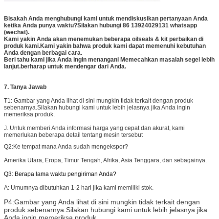
Bisakah Anda menghubungi kami untuk mendiskusikan pertanyaan Anda
ketika Anda punya waktu?Silakan hubungi 86 13924029131 whatsapp
(wechat).
Kami yakin Anda akan menemukan beberapa oilseals & kit perbaikan di
produk kami.Kami yakin bahwa produk kami dapat memenuhi kebutuhan
Anda dengan berbagai cara.
Beri tahu kami jika Anda ingin menangani Memecahkan masalah segel lebih
lanjut.berharap untuk mendengar dari Anda.
7. Tanya Jawab
T1: Gambar yang Anda lihat di sini mungkin tidak terkait dengan produk
sebenarnya.Silakan hubungi kami untuk lebih jelasnya jika Anda ingin
memeriksa produk.
J. Untuk memberi Anda informasi harga yang cepat dan akurat, kami
memerlukan beberapa detail tentang mesin tersebut
Q2:
Ke tempat mana Anda sudah mengekspor?
Amerika Utara, Eropa, Timur Tengah, Afrika, Asia Tenggara, dan sebagainya.
Q3: Berapa lama waktu pengiriman Anda?
A: Umumnya dibutuhkan 1-2 hari jika kami memiliki stok.
P4:
Gambar yang Anda lihat di sini mungkin tidak terkait dengan
produk sebenarnya.Silakan hubungi kami untuk lebih jelasnya jika
Anda ingin memeriksa produk.