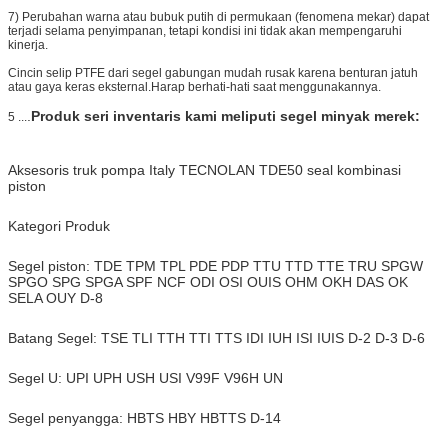
7) Perubahan warna atau bubuk putih di permukaan (fenomena mekar) dapat
terjadi selama penyimpanan, tetapi kondisi ini tidak akan mempengaruhi
kinerja.
Cincin selip PTFE dari segel gabungan mudah rusak karena benturan jatuh
atau gaya keras eksternal.Harap berhati-hati saat menggunakannya.
.
Produk seri inventaris kami meliputi segel minyak merek:
5 ...
Aksesoris truk pompa Italy TECNOLAN TDE50 seal kombinasi
piston
Kategori Produk
Segel piston: TDE TPM TPL PDE PDP TTU TTD TTE TRU SPGW
SPGO SPG SPGA SPF NCF ODI OSI OUIS OHM OKH DAS OK
SELA OUY D-8
Batang Segel: TSE TLI TTH TTI TTS IDI IUH ISI IUIS D-2 D-3 D-6
Segel U: UPI UPH USH USI V99F V96H UN
Segel penyangga: HBTS HBY HBTTS D-14