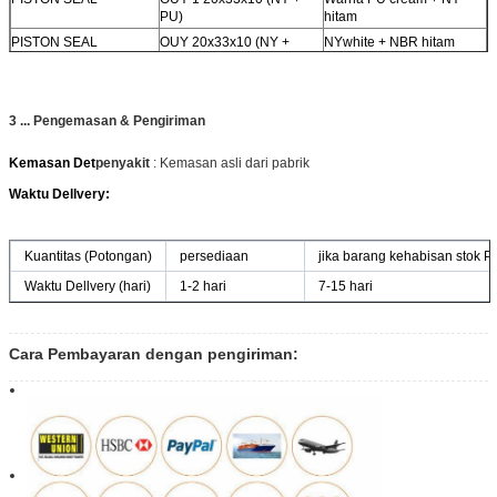
PU)
hitam
PISTON SEAL
OUY 20x33x10 (NY +
NYwhite + NBR hitam
NBR)
3 ... Pengemasan & Pengiriman
Kemasan Det
penyakit
: Kemasan asli dari pabrik
Waktu Dellvery:
Kuantitas (Potongan)
persediaan
jika barang kehabisan stok 
Waktu Dellvery (hari)
1-2 hari
7-15 hari
Cara Pembayaran dengan pengiriman: